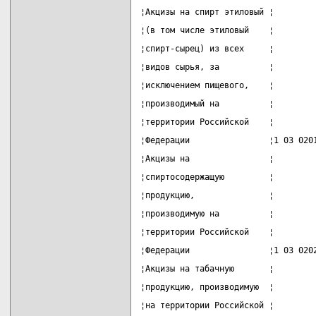
¦Акцизы на спирт этиловый ¦        
¦(в том числе этиловый    ¦        
¦спирт-сырец) из всех     ¦        
¦видов сырья, за          ¦        
¦исключением пищевого,    ¦        
¦производимый на          ¦        
¦территории Российской    ¦        
¦Федерации                ¦1 03 020
¦Акцизы на                ¦        
¦спиртосодержащую         ¦        
¦продукцию,               ¦        
¦производимую на          ¦        
¦территории Российской    ¦        
¦Федерации                ¦1 03 020
¦Акцизы на табачную       ¦        
¦продукцию, производимую  ¦        
¦на территории Российской ¦        