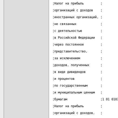
¦Налог на прибыль         ¦        
¦организаций с доходов    ¦        
¦иностранных организаций, ¦        
¦не связанных             ¦        
¦с деятельностью          ¦        
¦в Российской Федерации   ¦        
¦через постоянное         ¦        
¦представительство,       ¦        
¦за исключением           ¦        
¦доходов, полученных      ¦        
¦в виде дивидендов        ¦        
¦и процентов              ¦        
¦по государственным       ¦        
¦и муниципальным ценным   ¦        
¦бумагам                  ¦1 01 010
¦Налог на прибыль         ¦        
¦организаций с доходов,   ¦        