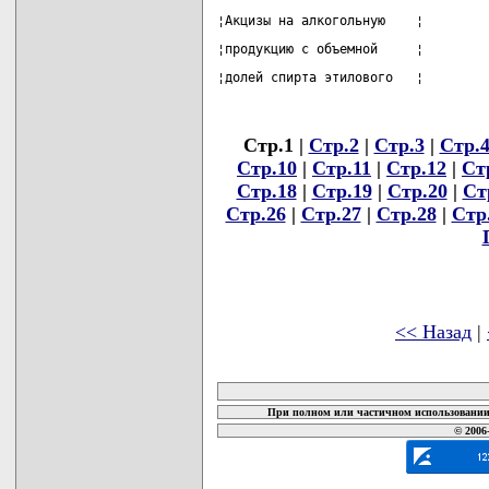
¦Акцизы на алкогольную    ¦        
¦продукцию с объемной     ¦        
¦долей спирта этилового   ¦        
Стр.1 |
Стр.2
|
Стр.3
|
Стр.
Стр.10
|
Стр.11
|
Стр.12
|
Ст
Стр.18
|
Стр.19
|
Стр.20
|
Ст
Стр.26
|
Стр.27
|
Стр.28
|
Стр
<< Назад
|
карта новых документов
При полном или частичном использовании 
© 2006