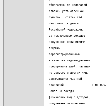
¦облагаемых по налоговой  ¦        
¦ставке, установленной    ¦        
¦пунктом 1 статьи 224     ¦        
¦Налогового кодекса       ¦        
¦Российской Федерации,    ¦        
¦за исключением доходов,  ¦        
¦полученных физическими   ¦        
¦лицами,                  ¦        
¦зарегистрированными      ¦        
¦в качестве индивидуальных¦        
¦предпринимателей, частных¦        
¦нотариусов и других лиц, ¦        
¦занимающихся частной     ¦        
¦практикой                ¦1 01 020
¦Налог на доходы          ¦        
¦физических лиц с доходов,¦        
¦полученных физическими   ¦        