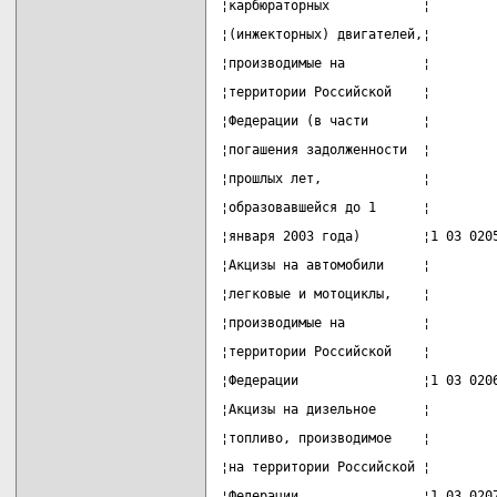
¦карбюраторных            ¦        
¦(инжекторных) двигателей,¦        
¦производимые на          ¦        
¦территории Российской    ¦        
¦Федерации (в части       ¦        
¦погашения задолженности  ¦        
¦прошлых лет,             ¦        
¦образовавшейся до 1      ¦        
¦января 2003 года)        ¦1 03 020
¦Акцизы на автомобили     ¦        
¦легковые и мотоциклы,    ¦        
¦производимые на          ¦        
¦территории Российской    ¦        
¦Федерации                ¦1 03 020
¦Акцизы на дизельное      ¦        
¦топливо, производимое    ¦        
¦на территории Российской ¦        
¦Федерации                ¦1 03 020