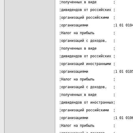
¦полученных в виде        ¦        
¦дивидендов от российских ¦        
¦организаций российскими  ¦        
¦организациями            ¦1 01 010
¦Налог на прибыль         ¦        
¦организаций с доходов,   ¦        
¦полученных в виде        ¦        
¦дивидендов от российских ¦        
¦организаций иностранными ¦        
¦организациями            ¦1 01 010
¦Налог на прибыль         ¦        
¦организаций с доходов,   ¦        
¦полученных в виде        ¦        
¦дивидендов от иностранных¦        
¦организаций российскими  ¦        
¦организациями            ¦1 01 010
¦Налог на прибыль         ¦        