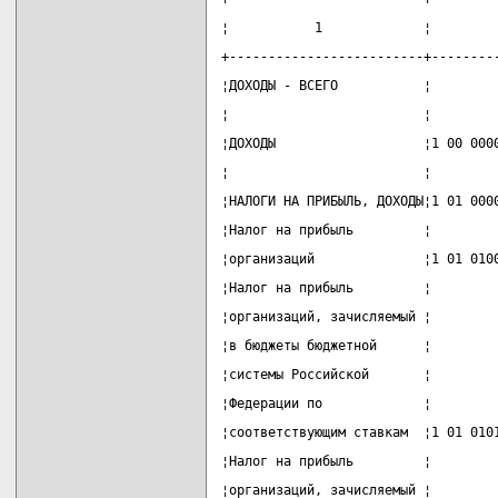
¦           1             ¦        
+-------------------------+--------
¦ДОХОДЫ - ВСЕГО           ¦        
¦                         ¦        
¦ДОХОДЫ                   ¦1 00 000
¦                         ¦        
¦НАЛОГИ НА ПРИБЫЛЬ, ДОХОДЫ¦1 01 000
¦Налог на прибыль         ¦        
¦организаций              ¦1 01 010
¦Налог на прибыль         ¦        
¦организаций, зачисляемый ¦        
¦в бюджеты бюджетной      ¦        
¦системы Российской       ¦        
¦Федерации по             ¦        
¦соответствующим ставкам  ¦1 01 010
¦Налог на прибыль         ¦        
¦организаций, зачисляемый ¦        