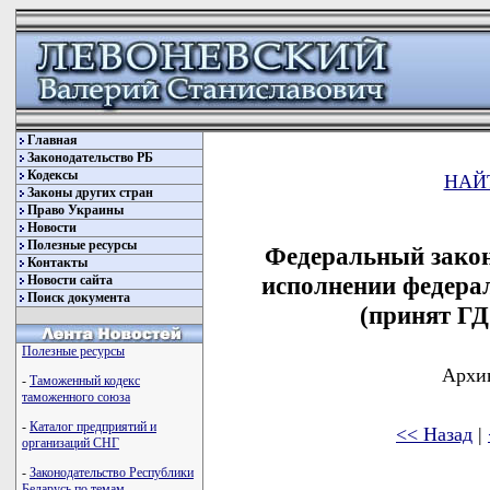
Главная
Законодательство РБ
Кодексы
НАЙ
Законы других стран
Право Украины
Новости
Полезные ресурсы
Федеральный закон
Контакты
исполнении федерал
Новости сайта
Поиск документа
(принят ГД
Полезные ресурсы
Архив
-
Таможенный кодекс
таможенного союза
-
Каталог предприятий и
<< Назад
|
организаций СНГ
-
Законодательство Республики
Беларусь по темам