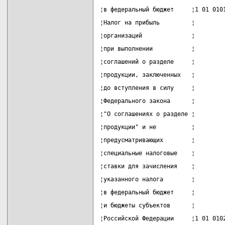
¦в федеральный бюджет     ¦1 01 010
¦Налог на прибыль         ¦        
¦организаций              ¦        
¦при выполнении           ¦        
¦соглашений о разделе     ¦        
¦продукции, заключенных   ¦        
¦до вступления в силу     ¦        
¦Федерального закона      ¦        
¦"О соглашениях о разделе ¦        
¦продукции" и не          ¦        
¦предусматривающих        ¦        
¦специальные налоговые    ¦        
¦ставки для зачисления    ¦        
¦указанного налога        ¦        
¦в федеральный бюджет     ¦        
¦и бюджеты субъектов      ¦        
¦Российской Федерации     ¦1 01 010