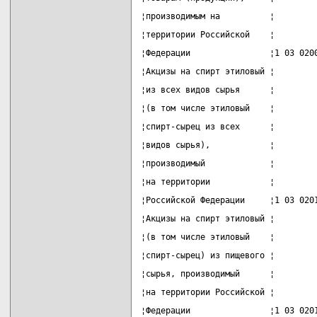
¦производимым на          ¦        
¦территории Российской    ¦        
¦Федерации                ¦1 03 020
¦Акцизы на спирт этиловый ¦        
¦из всех видов сырья      ¦        
¦(в том числе этиловый    ¦        
¦спирт-сырец из всех      ¦        
¦видов сырья),            ¦        
¦производимый             ¦        
¦на территории            ¦        
¦Российской Федерации     ¦1 03 020
¦Акцизы на спирт этиловый ¦        
¦(в том числе этиловый    ¦        
¦спирт-сырец) из пищевого ¦        
¦сырья, производимый      ¦        
¦на территории Российской ¦        
¦Федерации                ¦1 03 020