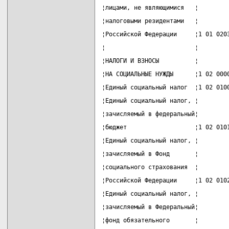
¦лицами, не являющимися   ¦        
¦налоговыми резидентами   ¦        
¦Российской Федерации     ¦1 01 020
¦                         ¦        
¦НАЛОГИ И ВЗНОСЫ          ¦        
¦НА СОЦИАЛЬНЫЕ НУЖДЫ      ¦1 02 000
¦Единый социальный налог  ¦1 02 010
¦Единый социальный налог, ¦        
¦зачисляемый в федеральный¦        
¦бюджет                   ¦1 02 010
¦Единый социальный налог, ¦        
¦зачисляемый в Фонд       ¦        
¦социального страхования  ¦        
¦Российской Федерации     ¦1 02 010
¦Единый социальный налог, ¦        
¦зачисляемый в Федеральный¦        
¦фонд обязательного       ¦        