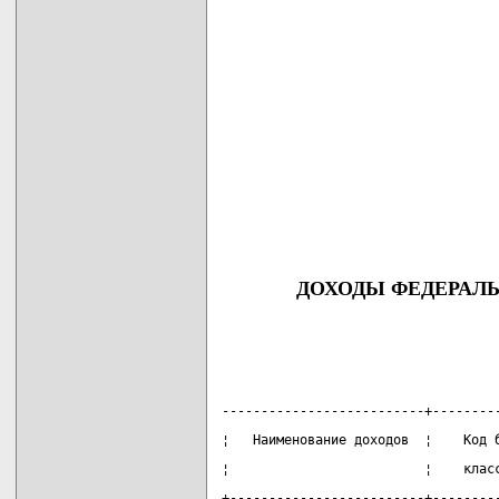
ДОХОДЫ ФЕДЕРАЛЬ
                                   
--------------------------+--------
¦   Наименование доходов  ¦    Код 
¦                         ¦    клас
+-------------------------+--------