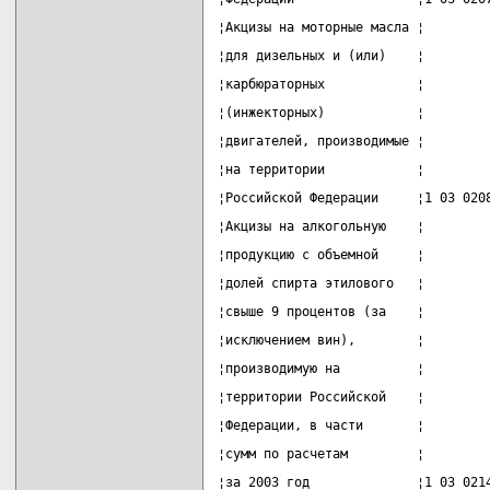
¦Акцизы на моторные масла ¦        
¦для дизельных и (или)    ¦        
¦карбюраторных            ¦        
¦(инжекторных)            ¦        
¦двигателей, производимые ¦        
¦на территории            ¦        
¦Российской Федерации     ¦1 03 020
¦Акцизы на алкогольную    ¦        
¦продукцию с объемной     ¦        
¦долей спирта этилового   ¦        
¦свыше 9 процентов (за    ¦        
¦исключением вин),        ¦        
¦производимую на          ¦        
¦территории Российской    ¦        
¦Федерации, в части       ¦        
¦сумм по расчетам         ¦        
¦за 2003 год              ¦1 03 021