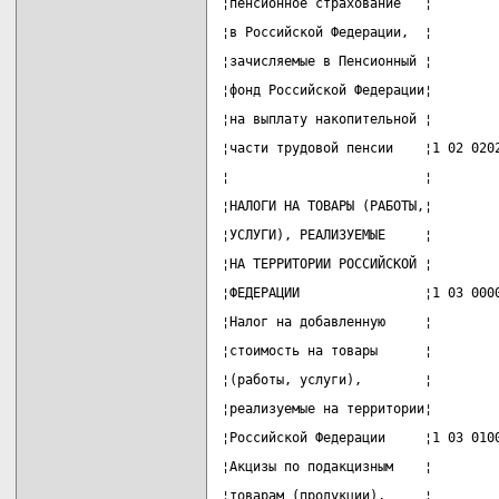
¦пенсионное страхование   ¦        
¦в Российской Федерации,  ¦        
¦зачисляемые в Пенсионный ¦        
¦фонд Российской Федерации¦        
¦на выплату накопительной ¦        
¦части трудовой пенсии    ¦1 02 020
¦                         ¦        
¦НАЛОГИ НА ТОВАРЫ (РАБОТЫ,¦        
¦УСЛУГИ), РЕАЛИЗУЕМЫЕ     ¦        
¦НА ТЕРРИТОРИИ РОССИЙСКОЙ ¦        
¦ФЕДЕРАЦИИ                ¦1 03 000
¦Налог на добавленную     ¦        
¦стоимость на товары      ¦        
¦(работы, услуги),        ¦        
¦реализуемые на территории¦        
¦Российской Федерации     ¦1 03 010
¦Акцизы по подакцизным    ¦        
¦товарам (продукции),     ¦        