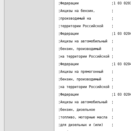
¦Федерации                ¦1 03 020
¦Акцизы на бензин,        ¦        
¦производимый на          ¦        
¦территории Российской    ¦        
¦Федерации                ¦1 03 020
¦Акцизы на автомобильный  ¦        
¦бензин, производимый     ¦        
¦на территории Российской ¦        
¦Федерации                ¦1 03 020
¦Акцизы на прямогонный    ¦        
¦бензин, производимый     ¦        
¦на территории Российской ¦        
¦Федерации                ¦1 03 020
¦Акцизы на автомобильный  ¦        
¦бензин, дизельное        ¦        
¦топливо, моторные масла  ¦        
¦для дизельных и (или)    ¦        