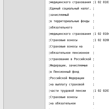
¦медицинского страхования ¦1 02 010
¦Единый социальный налог, ¦        
¦зачисляемый              ¦        
¦в территориальные фонды  ¦        
¦обязательного            ¦        
¦медицинского страхования ¦1 02 010
¦Страховые взносы         ¦1 02 020
¦Страховые взносы на      ¦        
¦обязательное пенсионное  ¦        
¦страхование в Российской ¦        
¦Федерации, зачисляемые   ¦        
¦в Пенсионный фонд        ¦        
¦Российской Федерации     ¦        
¦на выплату страховой     ¦        
¦части трудовой пенсии    ¦1 02 020
¦Страховые взносы         ¦        
¦на обязательное          ¦        