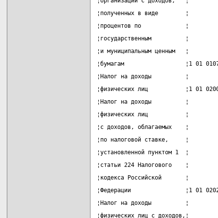
¦организаций с доходов,   ¦        
¦полученных в виде        ¦        
¦процентов по             ¦        
¦государственным          ¦        
¦и муниципальным ценным   ¦        
¦бумагам                  ¦1 01 010
¦Налог на доходы          ¦        
¦физических лиц           ¦1 01 020
¦Налог на доходы          ¦        
¦физических лиц           ¦        
¦с доходов, облагаемых    ¦        
¦по налоговой ставке,     ¦        
¦установленной пунктом 1  ¦        
¦статьи 224 Налогового    ¦        
¦кодекса Российской       ¦        
¦Федерации                ¦1 01 020
¦Налог на доходы          ¦        
¦физических лиц с доходов,¦        