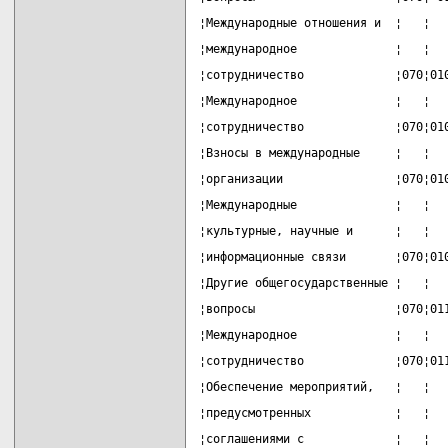
¦Международные отношения и  ¦   ¦  
¦международное              ¦   ¦  
¦сотрудничество             ¦070¦01
¦Международное              ¦   ¦  
¦сотрудничество             ¦070¦01
¦Взносы в международные     ¦   ¦  
¦организации                ¦070¦01
¦Международные              ¦   ¦  
¦культурные, научные и      ¦   ¦  
¦информационные связи       ¦070¦01
¦Другие общегосударственные ¦   ¦  
¦вопросы                    ¦070¦01
¦Международное              ¦   ¦  
¦сотрудничество             ¦070¦01
¦Обеспечение мероприятий,   ¦   ¦  
¦предусмотренных            ¦   ¦  
¦соглашениями с             ¦   ¦  