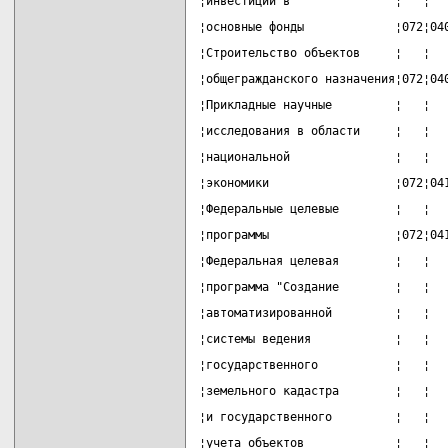
¦инвестиции в               ¦   ¦  
¦основные фонды             ¦072¦04
¦Строительство объектов     ¦   ¦  
¦общегражданского назначения¦072¦04
¦Прикладные научные         ¦   ¦  
¦исследования в области     ¦   ¦  
¦национальной               ¦   ¦  
¦экономики                  ¦072¦04
¦Федеральные целевые        ¦   ¦  
¦программы                  ¦072¦04
¦Федеральная целевая        ¦   ¦  
¦программа "Создание        ¦   ¦  
¦автоматизированной         ¦   ¦  
¦системы ведения            ¦   ¦  
¦государственного           ¦   ¦  
¦земельного кадастра        ¦   ¦  
¦и государственного         ¦   ¦  
¦учета объектов             ¦   ¦  