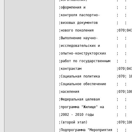
¦оформления и               ¦   ¦  
¦контроля паспортно-        ¦   ¦  
¦визовых документов         ¦   ¦  
¦нового поколения           ¦070¦04
¦Выполнение научно-         ¦   ¦  
¦исследовательских и        ¦   ¦  
¦опытно-конструкторских     ¦   ¦  
¦работ по государственным   ¦   ¦  
¦контрактам                 ¦070¦04
¦Социальная политика        ¦070¦ 1
¦Социальное обеспечение     ¦   ¦  
¦населения                  ¦070¦10
¦Федеральная целевая        ¦   ¦  
¦программа "Жилище" на      ¦   ¦  
¦2002 - 2010 годы           ¦   ¦  
¦(второй этап)              ¦070¦10
¦Подпрограмма "Мероприятия  ¦   ¦  