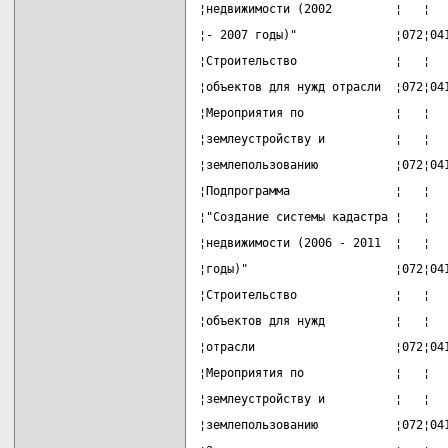
¦недвижимости (2002         ¦   ¦  
¦- 2007 годы)"              ¦072¦04
¦Строительство              ¦   ¦  
¦объектов для нужд отрасли  ¦072¦04
¦Мероприятия по             ¦   ¦  
¦землеустройству и          ¦   ¦  
¦землепользованию           ¦072¦04
¦Подпрограмма               ¦   ¦  
¦"Создание системы кадастра ¦   ¦  
¦недвижимости (2006 - 2011  ¦   ¦  
¦годы)"                     ¦072¦04
¦Строительство              ¦   ¦  
¦объектов для нужд          ¦   ¦  
¦отрасли                    ¦072¦04
¦Мероприятия по             ¦   ¦  
¦землеустройству и          ¦   ¦  
¦землепользованию           ¦072¦04