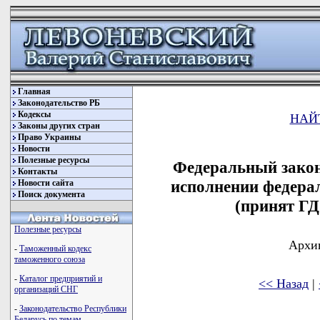
Главная
Законодательство РБ
Кодексы
НАЙ
Законы других стран
Право Украины
Новости
Полезные ресурсы
Федеральный закон
Контакты
исполнении федерал
Новости сайта
Поиск документа
(принят ГД
Полезные ресурсы
Архив
-
Таможенный кодекс
таможенного союза
-
Каталог предприятий и
<< Назад
|
организаций СНГ
-
Законодательство Республики
Беларусь по темам