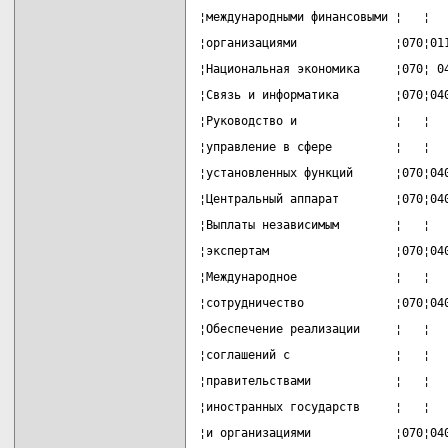
¦международными финансовыми ¦   ¦  
¦организациями              ¦070¦01
¦Национальная экономика     ¦070¦ 0
¦Связь и информатика        ¦070¦04
¦Руководство и              ¦   ¦  
¦управление в сфере         ¦   ¦  
¦установленных функций      ¦070¦04
¦Центральный аппарат        ¦070¦04
¦Выплаты независимым        ¦   ¦  
¦экспертам                  ¦070¦04
¦Международное              ¦   ¦  
¦сотрудничество             ¦070¦04
¦Обеспечение реализации     ¦   ¦  
¦соглашений с               ¦   ¦  
¦правительствами            ¦   ¦  
¦иностранных государств     ¦   ¦  
¦и организациями            ¦070¦04