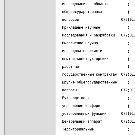
¦исследования в области     ¦   ¦  
¦общегосударственных        ¦   ¦  
¦вопросов                   ¦072¦01
¦Прикладные научные         ¦   ¦  
¦исследования и разработки  ¦072¦01
¦Выполнение научно-         ¦   ¦  
¦исследовательских и        ¦   ¦  
¦опытно-конструкторских     ¦   ¦  
¦работ по                   ¦   ¦  
¦государственным контрактам ¦072¦01
¦Другие общегосударственные ¦   ¦  
¦вопросы                    ¦072¦01
¦Руководство и              ¦   ¦  
¦управление в сфере         ¦   ¦  
¦установленных функций      ¦072¦01
¦Центральный аппарат        ¦072¦01
¦Территориальные            ¦   ¦  