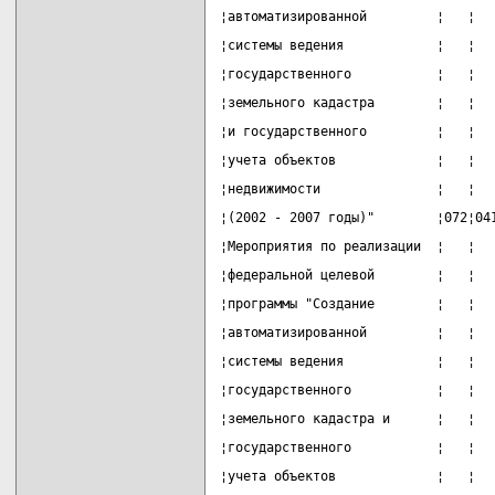
¦автоматизированной         ¦   ¦  
¦системы ведения            ¦   ¦  
¦государственного           ¦   ¦  
¦земельного кадастра        ¦   ¦  
¦и государственного         ¦   ¦  
¦учета объектов             ¦   ¦  
¦недвижимости               ¦   ¦  
¦(2002 - 2007 годы)"        ¦072¦04
¦Мероприятия по реализации  ¦   ¦  
¦федеральной целевой        ¦   ¦  
¦программы "Создание        ¦   ¦  
¦автоматизированной         ¦   ¦  
¦системы ведения            ¦   ¦  
¦государственного           ¦   ¦  
¦земельного кадастра и      ¦   ¦  
¦государственного           ¦   ¦  
¦учета объектов             ¦   ¦  