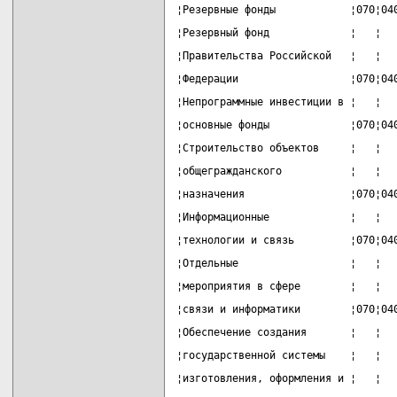
¦Резервные фонды            ¦070¦04
¦Резервный фонд             ¦   ¦  
¦Правительства Российской   ¦   ¦  
¦Федерации                  ¦070¦04
¦Непрограммные инвестиции в ¦   ¦  
¦основные фонды             ¦070¦04
¦Строительство объектов     ¦   ¦  
¦общегражданского           ¦   ¦  
¦назначения                 ¦070¦04
¦Информационные             ¦   ¦  
¦технологии и связь         ¦070¦04
¦Отдельные                  ¦   ¦  
¦мероприятия в сфере        ¦   ¦  
¦связи и информатики        ¦070¦04
¦Обеспечение создания       ¦   ¦  
¦государственной системы    ¦   ¦  
¦изготовления, оформления и ¦   ¦  