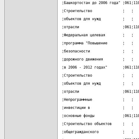
¦Башкортостан до 2006 года" ¦061¦11
¦Строительство              ¦   ¦  
¦объектов для нужд          ¦   ¦  
¦отрасли                    ¦061¦11
¦Федеральная целевая        ¦   ¦  
¦программа "Повышение       ¦   ¦  
¦безопасности               ¦   ¦  
¦дорожного движения         ¦   ¦  
¦в 2006 - 2012 годах"       ¦061¦11
¦Строительство              ¦   ¦  
¦объектов для нужд          ¦   ¦  
¦отрасли                    ¦061¦11
¦Непрограммные              ¦   ¦  
¦инвестиции в               ¦   ¦  
¦основные фонды             ¦061¦11
¦Строительство объектов     ¦   ¦  
¦общегражданского           ¦   ¦  