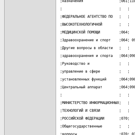
¦назначения                 ¦061¦11
¦                           ¦   ¦  
¦ФЕДЕРАЛЬНОЕ АГЕНТСТВО ПО   ¦   ¦  
¦ВЫСОКОТЕХНОЛОГИЧНОЙ        ¦   ¦  
¦МЕДИЦИНСКОЙ ПОМОЩИ         ¦064¦  
¦Здравоохранение и спорт    ¦064¦ 0
¦Другие вопросы в области   ¦   ¦  
¦здравоохранения и спорта   ¦064¦09
¦Руководство и              ¦   ¦  
¦управление в сфере         ¦   ¦  
¦установленных функций      ¦064¦09
¦Центральный аппарат        ¦064¦09
¦                           ¦   ¦  
¦МИНИСТЕРСТВО ИНФОРМАЦИОННЫХ¦   ¦  
¦ТЕХНОЛОГИЙ И СВЯЗИ         ¦   ¦  
¦РОССИЙСКОЙ ФЕДЕРАЦИИ       ¦070¦  
¦Общегосударственные        ¦   ¦  
¦вопросы                    ¦070¦ 0