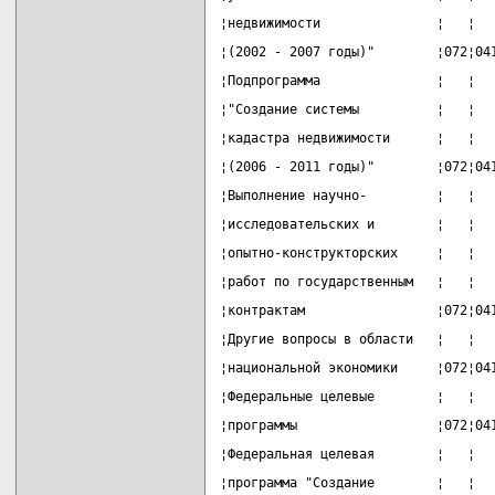
¦недвижимости               ¦   ¦  
¦(2002 - 2007 годы)"        ¦072¦04
¦Подпрограмма               ¦   ¦  
¦"Создание системы          ¦   ¦  
¦кадастра недвижимости      ¦   ¦  
¦(2006 - 2011 годы)"        ¦072¦04
¦Выполнение научно-         ¦   ¦  
¦исследовательских и        ¦   ¦  
¦опытно-конструкторских     ¦   ¦  
¦работ по государственным   ¦   ¦  
¦контрактам                 ¦072¦04
¦Другие вопросы в области   ¦   ¦  
¦национальной экономики     ¦072¦04
¦Федеральные целевые        ¦   ¦  
¦программы                  ¦072¦04
¦Федеральная целевая        ¦   ¦  
¦программа "Создание        ¦   ¦  