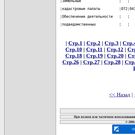
¦Земельные                  ¦   ¦  
¦кадастровые палаты         ¦072¦04
¦Обеспечение деятельности   ¦   ¦  
¦подведомственных           ¦   ¦  
|
Стр.1
|
Стр.2
|
Стр.3
|
Стр.
Стр.10
|
Стр.11
|
Стр.12
|
Ст
Стр.18
|
Стр.19
|
Стр.20
|
Ст
Стр.26
|
Стр.27
|
Стр.28
|
Стр
<< Назад
|
карта новых документов
При полном или частичном использовании 
© 2006