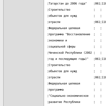
¦Татарстан до 2006 года"    ¦061¦11
¦Строительство              ¦   ¦  
¦объектов для нужд          ¦   ¦  
¦отрасли                    ¦061¦11
¦Федеральная целевая        ¦   ¦  
¦программа "Восстановление  ¦   ¦  
¦экономики и                ¦   ¦  
¦социальной сферы           ¦   ¦  
¦Чеченской Республики (2002 ¦   ¦  
¦год и последующие годы)"   ¦061¦11
¦Строительство              ¦   ¦  
¦объектов для нужд          ¦   ¦  
¦отрасли                    ¦061¦11
¦Федеральная целевая        ¦   ¦  
¦программа                  ¦   ¦  
¦"Социально-экономическое   ¦   ¦  
¦развитие Республики        ¦   ¦  