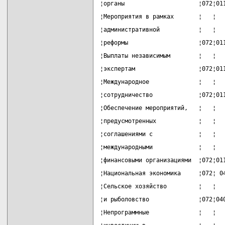
¦органы                     ¦072¦01
¦Мероприятия в рамках       ¦   ¦  
¦административной           ¦   ¦  
¦реформы                    ¦072¦01
¦Выплаты независимым        ¦   ¦  
¦экспертам                  ¦072¦01
¦Международное              ¦   ¦  
¦сотрудничество             ¦072¦01
¦Обеспечение мероприятий,   ¦   ¦  
¦предусмотренных            ¦   ¦  
¦соглашениями с             ¦   ¦  
¦международными             ¦   ¦  
¦финансовыми организациями  ¦072¦01
¦Национальная экономика     ¦072¦ 0
¦Сельское хозяйство         ¦   ¦  
¦и рыболовство              ¦072¦04
¦Непрограммные              ¦   ¦  