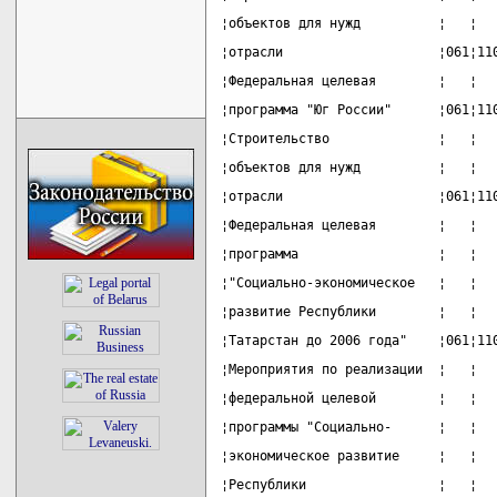
¦объектов для нужд          ¦   ¦  
¦отрасли                    ¦061¦11
¦Федеральная целевая        ¦   ¦  
¦программа "Юг России"      ¦061¦11
¦Строительство              ¦   ¦  
¦объектов для нужд          ¦   ¦  
¦отрасли                    ¦061¦11
¦Федеральная целевая        ¦   ¦  
¦программа                  ¦   ¦  
¦"Социально-экономическое   ¦   ¦  
¦развитие Республики        ¦   ¦  
¦Татарстан до 2006 года"    ¦061¦11
¦Мероприятия по реализации  ¦   ¦  
¦федеральной целевой        ¦   ¦  
¦программы "Социально-      ¦   ¦  
¦экономическое развитие     ¦   ¦  
¦Республики                 ¦   ¦  