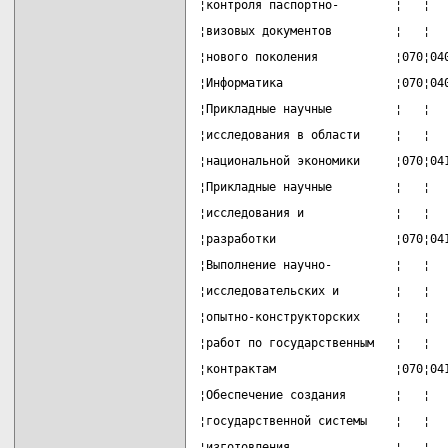
¦контроля паспортно-        ¦   ¦  
¦визовых документов         ¦   ¦  
¦нового поколения           ¦070¦04
¦Информатика                ¦070¦04
¦Прикладные научные         ¦   ¦  
¦исследования в области     ¦   ¦  
¦национальной экономики     ¦070¦04
¦Прикладные научные         ¦   ¦  
¦исследования и             ¦   ¦  
¦разработки                 ¦070¦04
¦Выполнение научно-         ¦   ¦  
¦исследовательских и        ¦   ¦  
¦опытно-конструкторских     ¦   ¦  
¦работ по государственным   ¦   ¦  
¦контрактам                 ¦070¦04
¦Обеспечение создания       ¦   ¦  
¦государственной системы    ¦   ¦  
¦изготовления,              ¦   ¦  