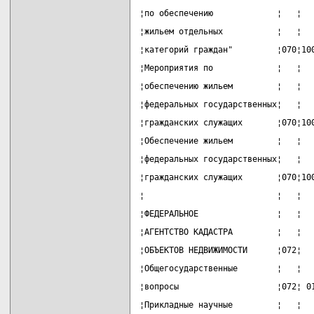
¦по обеспечению             ¦   ¦  
¦жильем отдельных           ¦   ¦  
¦категорий граждан"         ¦070¦10
¦Мероприятия по             ¦   ¦  
¦обеспечению жильем         ¦   ¦  
¦федеральных государственных¦   ¦  
¦гражданских служащих       ¦070¦10
¦Обеспечение жильем         ¦   ¦  
¦федеральных государственных¦   ¦  
¦гражданских служащих       ¦070¦10
¦                           ¦   ¦  
¦ФЕДЕРАЛЬНОЕ                ¦   ¦  
¦АГЕНТСТВО КАДАСТРА         ¦   ¦  
¦ОБЪЕКТОВ НЕДВИЖИМОСТИ      ¦072¦  
¦Общегосударственные        ¦   ¦  
¦вопросы                    ¦072¦ 0
¦Прикладные научные         ¦   ¦  