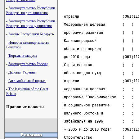
-
Законодательство Республики
Беларусь по дате принятия
¦отрасли                    ¦061¦11
-
Законодательство Республики
¦Федеральная целевая        ¦   ¦  
Беларусь по органу принятия
¦программа развития         ¦   ¦  
-
Законы Республики Беларусь
¦Калининградской            ¦   ¦  
-
Новости законодательства
Беларуси
¦области на период          ¦   ¦  
-
Тюрьмы Беларуси
¦до 2010 года               ¦061¦11
-
Законодательство России
¦Строительство              ¦   ¦  
-
Деловая Украина
¦объектов для нужд          ¦   ¦  
-
Автомобильный портал
¦отрасли                    ¦061¦11
-
The legislation of the Great
¦Федеральная целевая        ¦   ¦  
Britain
¦программа "Экономическое   ¦   ¦  
¦и социальное развитие      ¦   ¦  
Правовые новости
¦Дальнего Востока и         ¦   ¦  
¦Забайкалья на 1996         ¦   ¦  
¦- 2005 и до 2010 года"     ¦061¦11
¦Строительство              ¦   ¦  