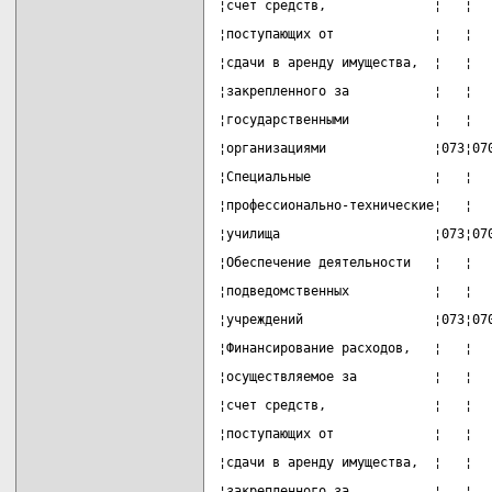
¦счет средств,              ¦   ¦  
¦поступающих от             ¦   ¦  
¦сдачи в аренду имущества,  ¦   ¦  
¦закрепленного за           ¦   ¦  
¦государственными           ¦   ¦  
¦организациями              ¦073¦07
¦Специальные                ¦   ¦  
¦профессионально-технические¦   ¦  
¦училища                    ¦073¦07
¦Обеспечение деятельности   ¦   ¦  
¦подведомственных           ¦   ¦  
¦учреждений                 ¦073¦07
¦Финансирование расходов,   ¦   ¦  
¦осуществляемое за          ¦   ¦  
¦счет средств,              ¦   ¦  
¦поступающих от             ¦   ¦  
¦сдачи в аренду имущества,  ¦   ¦  
¦закрепленного за           ¦   ¦  