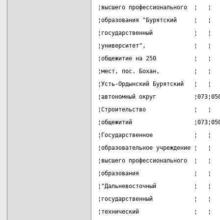
¦высшего профессионального  ¦   ¦  
¦образования "Бурятский     ¦   ¦  
¦государственный            ¦   ¦  
¦университет",              ¦   ¦  
¦общежитие на 250           ¦   ¦  
¦мест, пос. Бохан,          ¦   ¦  
¦Усть-Ордынский Бурятский   ¦   ¦  
¦автономный округ           ¦073¦05
¦Строительство              ¦   ¦  
¦общежитий                  ¦073¦05
¦Государственное            ¦   ¦  
¦образовательное учреждение ¦   ¦  
¦высшего профессионального  ¦   ¦  
¦образования                ¦   ¦  
¦"Дальневосточный           ¦   ¦  
¦государственный            ¦   ¦  
¦технический                ¦   ¦  