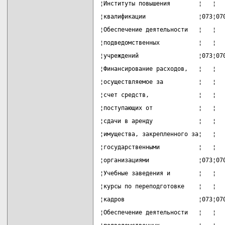
¦Институты повышения        ¦   ¦  
¦квалификации               ¦073¦07
¦Обеспечение деятельности   ¦   ¦  
¦подведомственных           ¦   ¦  
¦учреждений                 ¦073¦07
¦Финансирование расходов,   ¦   ¦  
¦осуществляемое за          ¦   ¦  
¦счет средств,              ¦   ¦  
¦поступающих от             ¦   ¦  
¦сдачи в аренду             ¦   ¦  
¦имущества, закрепленного за¦   ¦  
¦государственными           ¦   ¦  
¦организациями              ¦073¦07
¦Учебные заведения и        ¦   ¦  
¦курсы по переподготовке    ¦   ¦  
¦кадров                     ¦073¦07
¦Обеспечение деятельности   ¦   ¦  