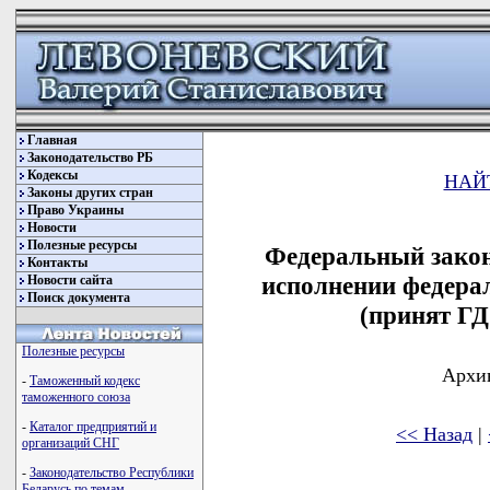
Главная
Законодательство РБ
Кодексы
НАЙ
Законы других стран
Право Украины
Новости
Полезные ресурсы
Федеральный закон
Контакты
исполнении федерал
Новости сайта
Поиск документа
(принят ГД
Полезные ресурсы
Архив
-
Таможенный кодекс
таможенного союза
-
Каталог предприятий и
<< Назад
|
организаций СНГ
-
Законодательство Республики
Беларусь по темам