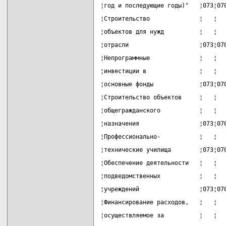
¦год и последующие годы)"   ¦073¦07
¦Строительство              ¦   ¦  
¦объектов для нужд          ¦   ¦  
¦отрасли                    ¦073¦07
¦Непрограммные              ¦   ¦  
¦инвестиции в               ¦   ¦  
¦основные фонды             ¦073¦07
¦Строительство объектов     ¦   ¦  
¦общегражданского           ¦   ¦  
¦назначения                 ¦073¦07
¦Профессионально-           ¦   ¦  
¦технические училища        ¦073¦07
¦Обеспечение деятельности   ¦   ¦  
¦подведомственных           ¦   ¦  
¦учреждений                 ¦073¦07
¦Финансирование расходов,   ¦   ¦  
¦осуществляемое за          ¦   ¦  