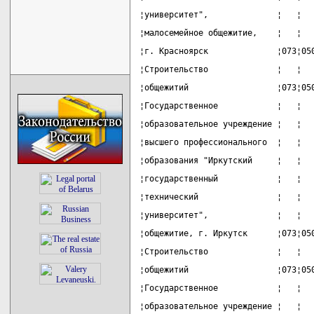
¦университет",              ¦   ¦  
¦малосемейное общежитие,    ¦   ¦  
¦г. Красноярск              ¦073¦05
¦Строительство              ¦   ¦  
¦общежитий                  ¦073¦05
¦Государственное            ¦   ¦  
¦образовательное учреждение ¦   ¦  
¦высшего профессионального  ¦   ¦  
¦образования "Иркутский     ¦   ¦  
¦государственный            ¦   ¦  
¦технический                ¦   ¦  
¦университет",              ¦   ¦  
¦общежитие, г. Иркутск      ¦073¦05
¦Строительство              ¦   ¦  
¦общежитий                  ¦073¦05
¦Государственное            ¦   ¦  
¦образовательное учреждение ¦   ¦  