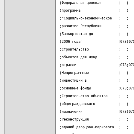
¦Федеральная целевая        ¦   ¦  
¦программа                  ¦   ¦  
¦"Социально-экономическое   ¦   ¦  
¦развитие Республики        ¦   ¦  
¦Башкортостан до            ¦   ¦  
¦2006 года"                 ¦073¦07
¦Строительство              ¦   ¦  
¦объектов для нужд          ¦   ¦  
¦отрасли                    ¦073¦07
¦Непрограммные              ¦   ¦  
¦инвестиции в               ¦   ¦  
¦основные фонды             ¦073¦07
¦Строительство объектов     ¦   ¦  
¦общегражданского           ¦   ¦  
¦назначения                 ¦073¦07
¦Реконструкция              ¦   ¦  
¦зданий дворцово-паркового  ¦   ¦  