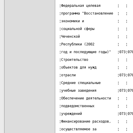
¦Федеральная целевая        ¦   ¦  
¦программа "Восстановление  ¦   ¦  
¦экономики и                ¦   ¦  
¦социальной сферы           ¦   ¦  
¦Чеченской                  ¦   ¦  
¦Республики (2002           ¦   ¦  
¦год и последующие годы)"   ¦073¦07
¦Строительство              ¦   ¦  
¦объектов для нужд          ¦   ¦  
¦отрасли                    ¦073¦07
¦Средние специальные        ¦   ¦  
¦учебные заведения          ¦073¦07
¦Обеспечение деятельности   ¦   ¦  
¦подведомственных           ¦   ¦  
¦учреждений                 ¦073¦07
¦Финансирование расходов,   ¦   ¦  
¦осуществляемое за          ¦   ¦  