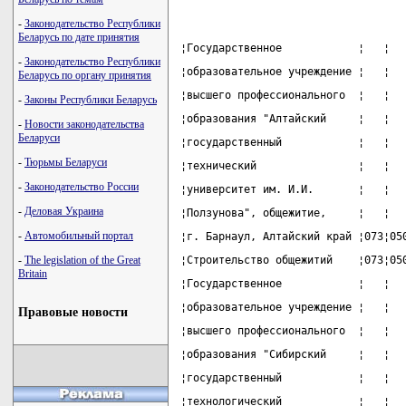
-
Законодательство Республики
Беларусь по дате принятия
¦Государственное            ¦   ¦  
-
Законодательство Республики
¦образовательное учреждение ¦   ¦  
Беларусь по органу принятия
¦высшего профессионального  ¦   ¦  
-
Законы Республики Беларусь
¦образования "Алтайский     ¦   ¦  
-
Новости законодательства
Беларуси
¦государственный            ¦   ¦  
-
Тюрьмы Беларуси
¦технический                ¦   ¦  
-
Законодательство России
¦университет им. И.И.       ¦   ¦  
-
Деловая Украина
¦Ползунова", общежитие,     ¦   ¦  
-
Автомобильный портал
¦г. Барнаул, Алтайский край ¦073¦05
-
The legislation of the Great
¦Строительство общежитий    ¦073¦05
Britain
¦Государственное            ¦   ¦  
¦образовательное учреждение ¦   ¦  
Правовые новости
¦высшего профессионального  ¦   ¦  
¦образования "Сибирский     ¦   ¦  
¦государственный            ¦   ¦  
¦технологический            ¦   ¦  