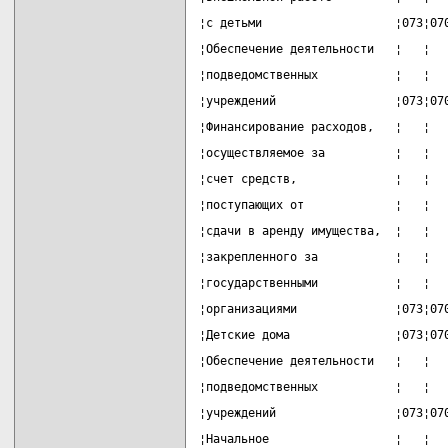
¦с детьми                   ¦073¦07
¦Обеспечение деятельности   ¦   ¦  
¦подведомственных           ¦   ¦  
¦учреждений                 ¦073¦07
¦Финансирование расходов,   ¦   ¦  
¦осуществляемое за          ¦   ¦  
¦счет средств,              ¦   ¦  
¦поступающих от             ¦   ¦  
¦сдачи в аренду имущества,  ¦   ¦  
¦закрепленного за           ¦   ¦  
¦государственными           ¦   ¦  
¦организациями              ¦073¦07
¦Детские дома               ¦073¦07
¦Обеспечение деятельности   ¦   ¦  
¦подведомственных           ¦   ¦  
¦учреждений                 ¦073¦07
¦Начальное                  ¦   ¦  