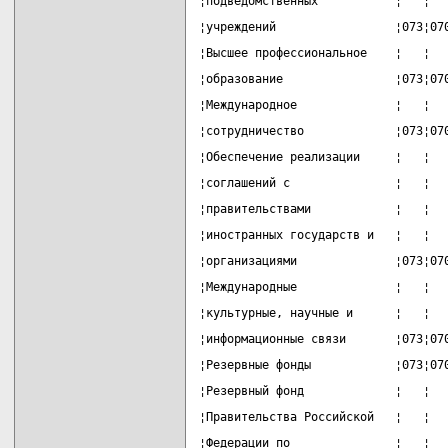
¦подведомственных           ¦   ¦  
¦учреждений                 ¦073¦07
¦Высшее профессиональное    ¦   ¦  
¦образование                ¦073¦07
¦Международное              ¦   ¦  
¦сотрудничество             ¦073¦07
¦Обеспечение реализации     ¦   ¦  
¦соглашений с               ¦   ¦  
¦правительствами            ¦   ¦  
¦иностранных государств и   ¦   ¦  
¦организациями              ¦073¦07
¦Международные              ¦   ¦  
¦культурные, научные и      ¦   ¦  
¦информационные связи       ¦073¦07
¦Резервные фонды            ¦073¦07
¦Резервный фонд             ¦   ¦  
¦Правительства Российской   ¦   ¦  
¦Федерации по               ¦   ¦  