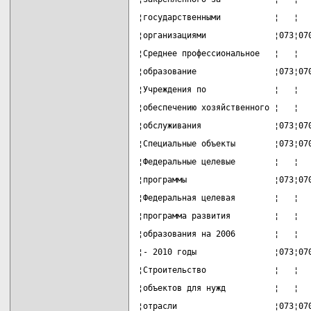
¦государственными           ¦   ¦  
¦организациями              ¦073¦07
¦Среднее профессиональное   ¦   ¦  
¦образование                ¦073¦07
¦Учреждения по              ¦   ¦  
¦обеспечению хозяйственного ¦   ¦  
¦обслуживания               ¦073¦07
¦Специальные объекты        ¦073¦07
¦Федеральные целевые        ¦   ¦  
¦программы                  ¦073¦07
¦Федеральная целевая        ¦   ¦  
¦программа развития         ¦   ¦  
¦образования на 2006        ¦   ¦  
¦- 2010 годы                ¦073¦07
¦Строительство              ¦   ¦  
¦объектов для нужд          ¦   ¦  
¦отрасли                    ¦073¦07