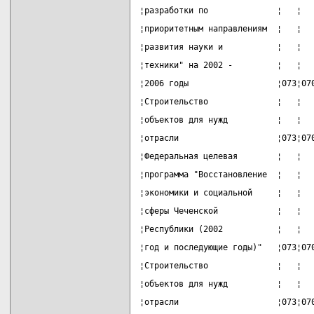
¦разработки по              ¦   ¦  
¦приоритетным направлениям  ¦   ¦  
¦развития науки и           ¦   ¦  
¦техники" на 2002 -         ¦   ¦  
¦2006 годы                  ¦073¦07
¦Строительство              ¦   ¦  
¦объектов для нужд          ¦   ¦  
¦отрасли                    ¦073¦07
¦Федеральная целевая        ¦   ¦  
¦программа "Восстановление  ¦   ¦  
¦экономики и социальной     ¦   ¦  
¦сферы Чеченской            ¦   ¦  
¦Республики (2002           ¦   ¦  
¦год и последующие годы)"   ¦073¦07
¦Строительство              ¦   ¦  
¦объектов для нужд          ¦   ¦  
¦отрасли                    ¦073¦07