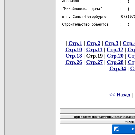
¦ансамбля                   ¦   ¦  
¦"Михайловская дача"        ¦   ¦  
¦в г. Санкт-Петербурге      ¦073¦07
¦Строительство объектов     ¦   ¦  
|
Стр.1
|
Стр.2
|
Стр.3
|
Стр.
Стр.10
|
Стр.11
|
Стр.12
|
Ст
Стр.18
| Стр.19 |
Стр.20
|
Ст
Стр.26
|
Стр.27
|
Стр.28
|
Ст
Стр.34
|
С
<< Назад
|
карта новых документов
При полном или частичном использовании 
© 2006