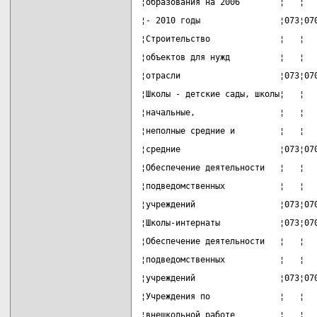
¦образования на 2006        ¦   ¦  
¦- 2010 годы                ¦073¦07
¦Строительство              ¦   ¦  
¦объектов для нужд          ¦   ¦  
¦отрасли                    ¦073¦07
¦Школы - детские сады, школы¦   ¦  
¦начальные,                 ¦   ¦  
¦неполные средние и         ¦   ¦  
¦средние                    ¦073¦07
¦Обеспечение деятельности   ¦   ¦  
¦подведомственных           ¦   ¦  
¦учреждений                 ¦073¦07
¦Школы-интернаты            ¦073¦07
¦Обеспечение деятельности   ¦   ¦  
¦подведомственных           ¦   ¦  
¦учреждений                 ¦073¦07
¦Учреждения по              ¦   ¦  
¦внешкольной работе         ¦   ¦  