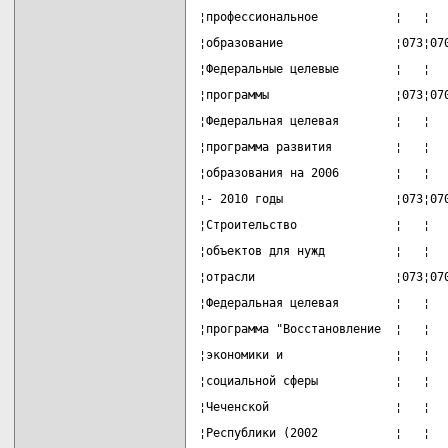
¦профессиональное           ¦   ¦  
¦образование                ¦073¦07
¦Федеральные целевые        ¦   ¦  
¦программы                  ¦073¦07
¦Федеральная целевая        ¦   ¦  
¦программа развития         ¦   ¦  
¦образования на 2006        ¦   ¦  
¦- 2010 годы                ¦073¦07
¦Строительство              ¦   ¦  
¦объектов для нужд          ¦   ¦  
¦отрасли                    ¦073¦07
¦Федеральная целевая        ¦   ¦  
¦программа "Восстановление  ¦   ¦  
¦экономики и                ¦   ¦  
¦социальной сферы           ¦   ¦  
¦Чеченской                  ¦   ¦  
¦Республики (2002           ¦   ¦  