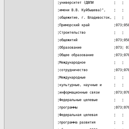
¦университет (ДВПИ          ¦   ¦  
¦имени В.В. Куйбышева)",    ¦   ¦  
¦общежитие, г. Владивосток, ¦   ¦  
¦Приморский край            ¦073¦05
¦Строительство              ¦   ¦  
¦общежитий                  ¦073¦05
¦Образование                ¦073¦ 0
¦Общее образование          ¦073¦07
¦Международное              ¦   ¦  
¦сотрудничество             ¦073¦07
¦Международные              ¦   ¦  
¦культурные, научные и      ¦   ¦  
¦информационные связи       ¦073¦07
¦Федеральные целевые        ¦   ¦  
¦программы                  ¦073¦07
¦Федеральная целевая        ¦   ¦  
¦программа развития         ¦   ¦  