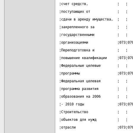
¦счет средств,              ¦   ¦  
¦поступающих от             ¦   ¦  
¦сдачи в аренду имущества,  ¦   ¦  
¦закрепленного за           ¦   ¦  
¦государственными           ¦   ¦  
¦организациями              ¦073¦07
¦Переподготовка и           ¦   ¦  
¦повышение квалификации     ¦073¦07
¦Федеральные целевые        ¦   ¦  
¦программы                  ¦073¦07
¦Федеральная целевая        ¦   ¦  
¦программа развития         ¦   ¦  
¦образования на 2006        ¦   ¦  
¦- 2010 годы                ¦073¦07
¦Строительство              ¦   ¦  
¦объектов для нужд          ¦   ¦  
¦отрасли                    ¦073¦07