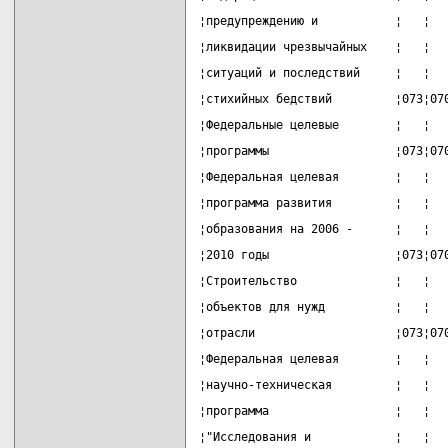
¦предупреждению и           ¦   ¦  
¦ликвидации чрезвычайных    ¦   ¦  
¦ситуаций и последствий     ¦   ¦  
¦стихийных бедствий         ¦073¦07
¦Федеральные целевые        ¦   ¦  
¦программы                  ¦073¦07
¦Федеральная целевая        ¦   ¦  
¦программа развития         ¦   ¦  
¦образования на 2006 -      ¦   ¦  
¦2010 годы                  ¦073¦07
¦Строительство              ¦   ¦  
¦объектов для нужд          ¦   ¦  
¦отрасли                    ¦073¦07
¦Федеральная целевая        ¦   ¦  
¦научно-техническая         ¦   ¦  
¦программа                  ¦   ¦  
¦"Исследования и            ¦   ¦  