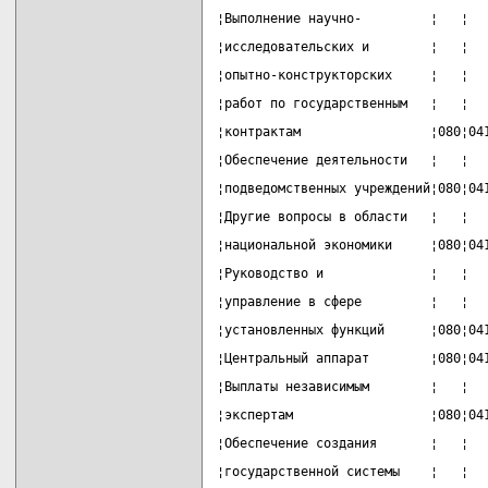
¦Выполнение научно-         ¦   ¦  
¦исследовательских и        ¦   ¦  
¦опытно-конструкторских     ¦   ¦  
¦работ по государственным   ¦   ¦  
¦контрактам                 ¦080¦04
¦Обеспечение деятельности   ¦   ¦  
¦подведомственных учреждений¦080¦04
¦Другие вопросы в области   ¦   ¦  
¦национальной экономики     ¦080¦04
¦Руководство и              ¦   ¦  
¦управление в сфере         ¦   ¦  
¦установленных функций      ¦080¦04
¦Центральный аппарат        ¦080¦04
¦Выплаты независимым        ¦   ¦  
¦экспертам                  ¦080¦04
¦Обеспечение создания       ¦   ¦  
¦государственной системы    ¦   ¦  