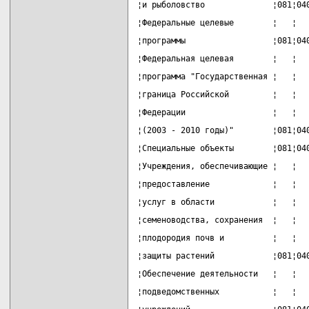
¦и рыболовство              ¦081¦04
¦Федеральные целевые        ¦   ¦  
¦программы                  ¦081¦04
¦Федеральная целевая        ¦   ¦  
¦программа "Государственная ¦   ¦  
¦граница Российской         ¦   ¦  
¦Федерации                  ¦   ¦  
¦(2003 - 2010 годы)"        ¦081¦04
¦Специальные объекты        ¦081¦04
¦Учреждения, обеспечивающие ¦   ¦  
¦предоставление             ¦   ¦  
¦услуг в области            ¦   ¦  
¦семеноводства, сохранения  ¦   ¦  
¦плодородия почв и          ¦   ¦  
¦защиты растений            ¦081¦04
¦Обеспечение деятельности   ¦   ¦  
¦подведомственных           ¦   ¦  