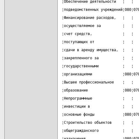
¦Обеспечение деятельности   ¦   ¦  
¦подведомственных учреждений¦080¦07
¦Финансирование расходов,   ¦   ¦  
¦осуществляемое за          ¦   ¦  
¦счет средств,              ¦   ¦  
¦поступающих от             ¦   ¦  
¦сдачи в аренду имущества,  ¦   ¦  
¦закрепленного за           ¦   ¦  
¦государственными           ¦   ¦  
¦организациями              ¦080¦07
¦Высшее профессиональное    ¦   ¦  
¦образование                ¦080¦07
¦Непрограммные              ¦   ¦  
¦инвестиции в               ¦   ¦  
¦основные фонды             ¦080¦07
¦Строительство объектов     ¦   ¦  
¦общегражданского           ¦   ¦  
¦назначения                 ¦080¦07