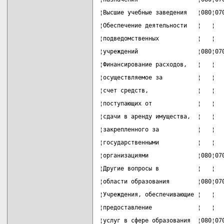
¦Высшие учебные заведения   ¦080¦07
¦Обеспечение деятельности   ¦   ¦  
¦подведомственных           ¦   ¦  
¦учреждений                 ¦080¦07
¦Финансирование расходов,   ¦   ¦  
¦осуществляемое за          ¦   ¦  
¦счет средств,              ¦   ¦  
¦поступающих от             ¦   ¦  
¦сдачи в аренду имущества,  ¦   ¦  
¦закрепленного за           ¦   ¦  
¦государственными           ¦   ¦  
¦организациями              ¦080¦07
¦Другие вопросы в           ¦   ¦  
¦области образования        ¦080¦07
¦Учреждения, обеспечивающие ¦   ¦  
¦предоставление             ¦   ¦  
¦услуг в сфере образования  ¦080¦07