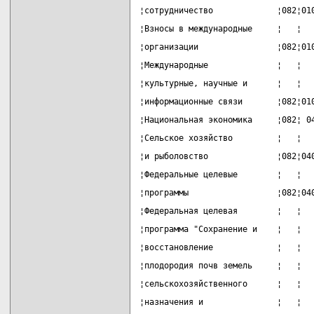
¦сотрудничество             ¦082¦01
¦Взносы в международные     ¦   ¦  
¦организации                ¦082¦01
¦Международные              ¦   ¦  
¦культурные, научные и      ¦   ¦  
¦информационные связи       ¦082¦01
¦Национальная экономика     ¦082¦ 0
¦Сельское хозяйство         ¦   ¦  
¦и рыболовство              ¦082¦04
¦Федеральные целевые        ¦   ¦  
¦программы                  ¦082¦04
¦Федеральная целевая        ¦   ¦  
¦программа "Сохранение и    ¦   ¦  
¦восстановление             ¦   ¦  
¦плодородия почв земель     ¦   ¦  
¦сельскохозяйственного      ¦   ¦  
¦назначения и               ¦   ¦  