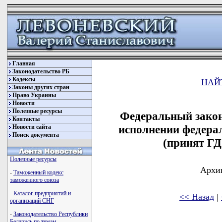
Главная
Законодательство РБ
Кодексы
НАЙ
Законы других стран
Право Украины
Новости
Полезные ресурсы
Федеральный закон
Контакты
исполнении федерал
Новости сайта
Поиск документа
(принят ГД
Полезные ресурсы
Архив
-
Таможенный кодекс
таможенного союза
-
Каталог предприятий и
<< Назад
|
организаций СНГ
-
Законодательство Республики
Беларусь по темам