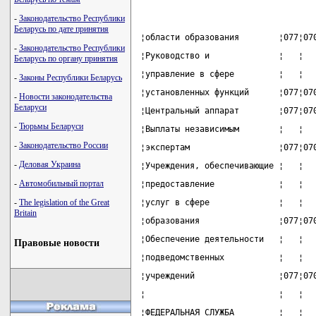
-
Законодательство Республики
Беларусь по дате принятия
¦области образования        ¦077¦07
-
Законодательство Республики
¦Руководство и              ¦   ¦  
Беларусь по органу принятия
¦управление в сфере         ¦   ¦  
-
Законы Республики Беларусь
¦установленных функций      ¦077¦07
-
Новости законодательства
Беларуси
¦Центральный аппарат        ¦077¦07
-
Тюрьмы Беларуси
¦Выплаты независимым        ¦   ¦  
-
Законодательство России
¦экспертам                  ¦077¦07
-
Деловая Украина
¦Учреждения, обеспечивающие ¦   ¦  
-
Автомобильный портал
¦предоставление             ¦   ¦  
-
The legislation of the Great
¦услуг в сфере              ¦   ¦  
Britain
¦образования                ¦077¦07
¦Обеспечение деятельности   ¦   ¦  
Правовые новости
¦подведомственных           ¦   ¦  
¦учреждений                 ¦077¦07
¦                           ¦   ¦  
¦ФЕДЕРАЛЬНАЯ СЛУЖБА         ¦   ¦  