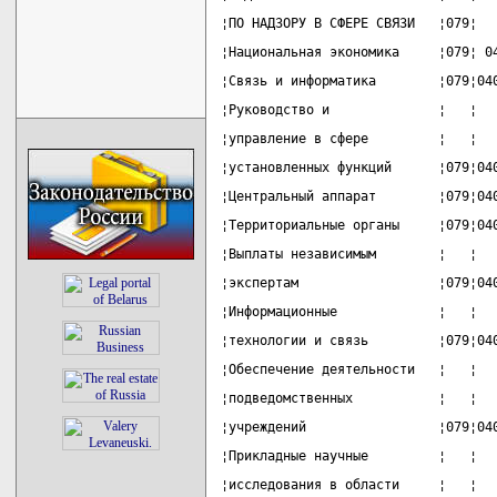
¦ПО НАДЗОРУ В СФЕРЕ СВЯЗИ   ¦079¦  
¦Национальная экономика     ¦079¦ 0
¦Связь и информатика        ¦079¦04
¦Руководство и              ¦   ¦  
¦управление в сфере         ¦   ¦  
¦установленных функций      ¦079¦04
¦Центральный аппарат        ¦079¦04
¦Территориальные органы     ¦079¦04
¦Выплаты независимым        ¦   ¦  
¦экспертам                  ¦079¦04
¦Информационные             ¦   ¦  
¦технологии и связь         ¦079¦04
¦Обеспечение деятельности   ¦   ¦  
¦подведомственных           ¦   ¦  
¦учреждений                 ¦079¦04
¦Прикладные научные         ¦   ¦  
¦исследования в области     ¦   ¦  