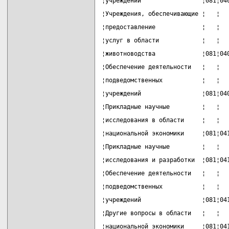
¦учреждений                 ¦081¦04
¦Учреждения, обеспечивающие ¦   ¦  
¦предоставление             ¦   ¦  
¦услуг в области            ¦   ¦  
¦животноводства             ¦081¦04
¦Обеспечение деятельности   ¦   ¦  
¦подведомственных           ¦   ¦  
¦учреждений                 ¦081¦04
¦Прикладные научные         ¦   ¦  
¦исследования в области     ¦   ¦  
¦национальной экономики     ¦081¦04
¦Прикладные научные         ¦   ¦  
¦исследования и разработки  ¦081¦04
¦Обеспечение деятельности   ¦   ¦  
¦подведомственных           ¦   ¦  
¦учреждений                 ¦081¦04
¦Другие вопросы в области   ¦   ¦  
¦национальной экономики     ¦081¦04