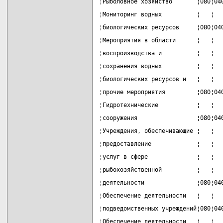
¦Рыболовное хозяйство       ¦080¦04
¦Мониторинг водных          ¦   ¦  
¦биологических ресурсов     ¦080¦04
¦Мероприятия в области      ¦   ¦  
¦воспроизводства и          ¦   ¦  
¦сохранения водных          ¦   ¦  
¦биологических ресурсов и   ¦   ¦  
¦прочие мероприятия         ¦080¦04
¦Гидротехнические           ¦   ¦  
¦сооружения                 ¦080¦04
¦Учреждения, обеспечивающие ¦   ¦  
¦предоставление             ¦   ¦  
¦услуг в сфере              ¦   ¦  
¦рыбохозяйственной          ¦   ¦  
¦деятельности               ¦080¦04
¦Обеспечение деятельности   ¦   ¦  
¦подведомственных учреждений¦080¦04
¦Обеспечение деятельности   ¦   ¦  