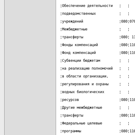
¦Обеспечение деятельности   ¦   ¦  
¦подведомственных           ¦   ¦  
¦учреждений                 ¦080¦07
¦Межбюджетные               ¦   ¦  
¦трансферты                 ¦080¦ 1
¦Фонды компенсаций          ¦080¦11
¦Фонд компенсаций           ¦080¦11
¦Субвенции бюджетам         ¦   ¦  
¦на реализацию полномочий   ¦   ¦  
¦в области организации,     ¦   ¦  
¦регулирования и охраны     ¦   ¦  
¦водных биологических       ¦   ¦  
¦ресурсов                   ¦080¦11
¦Другие межбюджетные        ¦   ¦  
¦трансферты                 ¦080¦11
¦Федеральные целевые        ¦   ¦  
¦программы                  ¦080¦11