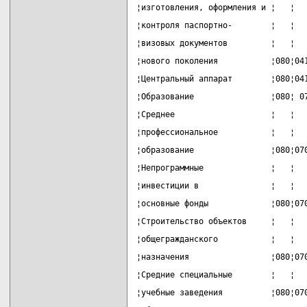
¦изготовления, оформления и ¦   ¦  
¦контроля паспортно-        ¦   ¦  
¦визовых документов         ¦   ¦  
¦нового поколения           ¦080¦04
¦Центральный аппарат        ¦080¦04
¦Образование                ¦080¦ 0
¦Среднее                    ¦   ¦  
¦профессиональное           ¦   ¦  
¦образование                ¦080¦07
¦Непрограммные              ¦   ¦  
¦инвестиции в               ¦   ¦  
¦основные фонды             ¦080¦07
¦Строительство объектов     ¦   ¦  
¦общегражданского           ¦   ¦  
¦назначения                 ¦080¦07
¦Средние специальные        ¦   ¦  
¦учебные заведения          ¦080¦07