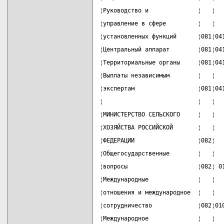
¦Руководство и              ¦   ¦  
¦управление в сфере         ¦   ¦  
¦установленных функций      ¦081¦04
¦Центральный аппарат        ¦081¦04
¦Территориальные органы     ¦081¦04
¦Выплаты независимым        ¦   ¦  
¦экспертам                  ¦081¦04
¦                           ¦   ¦  
¦МИНИСТЕРСТВО СЕЛЬСКОГО     ¦   ¦  
¦ХОЗЯЙСТВА РОССИЙСКОЙ       ¦   ¦  
¦ФЕДЕРАЦИИ                  ¦082¦  
¦Общегосударственные        ¦   ¦  
¦вопросы                    ¦082¦ 0
¦Международные              ¦   ¦  
¦отношения и международное  ¦   ¦  
¦сотрудничество             ¦082¦01
¦Международное              ¦   ¦  