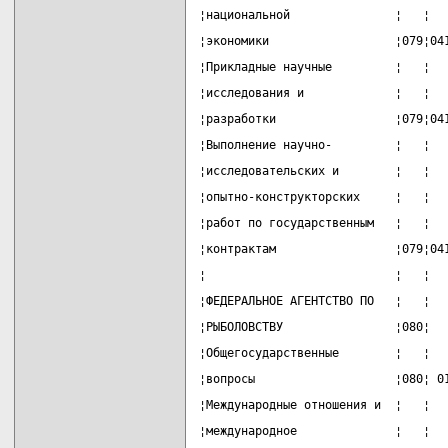
¦национальной               ¦   ¦  
¦экономики                  ¦079¦04
¦Прикладные научные         ¦   ¦  
¦исследования и             ¦   ¦  
¦разработки                 ¦079¦04
¦Выполнение научно-         ¦   ¦  
¦исследовательских и        ¦   ¦  
¦опытно-конструкторских     ¦   ¦  
¦работ по государственным   ¦   ¦  
¦контрактам                 ¦079¦04
¦                           ¦   ¦  
¦ФЕДЕРАЛЬНОЕ АГЕНТСТВО ПО   ¦   ¦  
¦РЫБОЛОВСТВУ                ¦080¦  
¦Общегосударственные        ¦   ¦  
¦вопросы                    ¦080¦ 0
¦Международные отношения и  ¦   ¦  
¦международное              ¦   ¦  