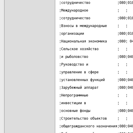
¦сотрудничество             ¦080¦01
¦Международное              ¦   ¦  
¦сотрудничество             ¦080¦01
¦Взносы в международные     ¦   ¦  
¦организации                ¦080¦01
¦Национальная экономика     ¦080¦ 0
¦Сельское хозяйство         ¦   ¦  
¦и рыболовство              ¦080¦04
¦Руководство и              ¦   ¦  
¦управление в сфере         ¦   ¦  
¦установленных функций      ¦080¦04
¦Зарубежный аппарат         ¦080¦04
¦Непрограммные              ¦   ¦  
¦инвестиции в               ¦   ¦  
¦основные фонды             ¦080¦04
¦Строительство объектов     ¦   ¦  
¦общегражданского назначения¦080¦04