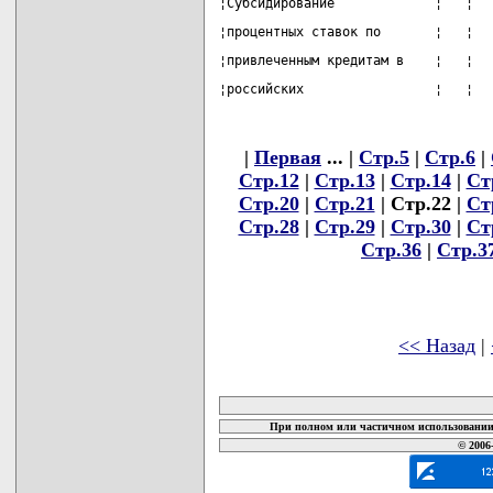
¦Субсидирование             ¦   ¦  
¦процентных ставок по       ¦   ¦  
¦привлеченным кредитам в    ¦   ¦  
¦российских                 ¦   ¦  
|
Первая
... |
Стр.5
|
Стр.6
|
Стр.12
|
Стр.13
|
Стр.14
|
Ст
Стр.20
|
Стр.21
| Стр.22 |
Ст
Стр.28
|
Стр.29
|
Стр.30
|
Ст
Стр.36
|
Стр.3
<< Назад
|
карта новых документов
При полном или частичном использовании 
© 2006