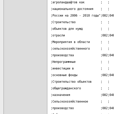
¦агроландшафтов как         ¦   ¦  
¦национального достояния    ¦   ¦  
¦России на 2006 - 2010 годы"¦082¦04
¦Строительство              ¦   ¦  
¦объектов для нужд          ¦   ¦  
¦отрасли                    ¦082¦04
¦Мероприятия в области      ¦   ¦  
¦сельскохозяйственного      ¦   ¦  
¦производства               ¦082¦04
¦Непрограммные              ¦   ¦  
¦инвестиции в               ¦   ¦  
¦основные фонды             ¦082¦04
¦Строительство объектов     ¦   ¦  
¦общегражданского           ¦   ¦  
¦назначения                 ¦082¦04
¦Сельскохозяйственное       ¦   ¦  
¦производство               ¦082¦04