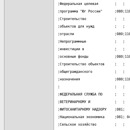
¦Федеральная целевая        ¦   ¦  
¦программа "Юг России"      ¦080¦11
¦Строительство              ¦   ¦  
¦объектов для нужд          ¦   ¦  
¦отрасли                    ¦080¦11
¦Непрограммные              ¦   ¦  
¦инвестиции в               ¦   ¦  
¦основные фонды             ¦080¦11
¦Строительство объектов     ¦   ¦  
¦общегражданского           ¦   ¦  
¦назначения                 ¦080¦11
¦                           ¦   ¦  
¦ФЕДЕРАЛЬНАЯ СЛУЖБА ПО      ¦   ¦  
¦ВЕТЕРИНАРНОМУ И            ¦   ¦  
¦ФИТОСАНИТАРНОМУ НАДЗОРУ    ¦081¦  
¦Национальная экономика     ¦081¦ 0
¦Сельское хозяйство         ¦   ¦  