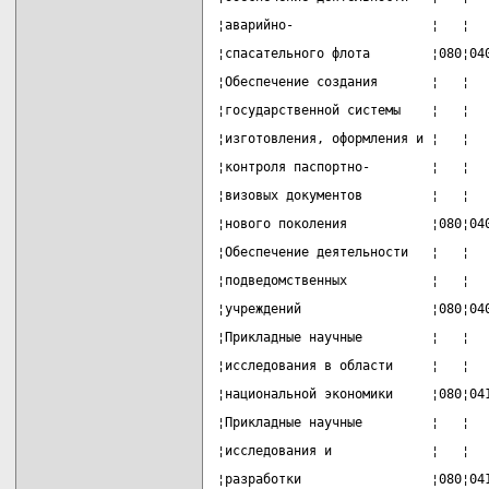
¦аварийно-                  ¦   ¦  
¦спасательного флота        ¦080¦04
¦Обеспечение создания       ¦   ¦  
¦государственной системы    ¦   ¦  
¦изготовления, оформления и ¦   ¦  
¦контроля паспортно-        ¦   ¦  
¦визовых документов         ¦   ¦  
¦нового поколения           ¦080¦04
¦Обеспечение деятельности   ¦   ¦  
¦подведомственных           ¦   ¦  
¦учреждений                 ¦080¦04
¦Прикладные научные         ¦   ¦  
¦исследования в области     ¦   ¦  
¦национальной экономики     ¦080¦04
¦Прикладные научные         ¦   ¦  
¦исследования и             ¦   ¦  
¦разработки                 ¦080¦04