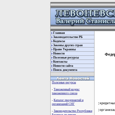
Главная
Законодательство РБ
Кодексы
Законы других стран
Право Украины
Новости
Федер
Полезные ресурсы
Контакты
Новости сайта
Поиск документа
Полезные ресурсы
-
Таможенный кодекс
таможенного союза
-
Каталог предприятий и
¦кредитны
организаций СНГ
¦организа
-
Законодательство Республики
Беларусь по темам