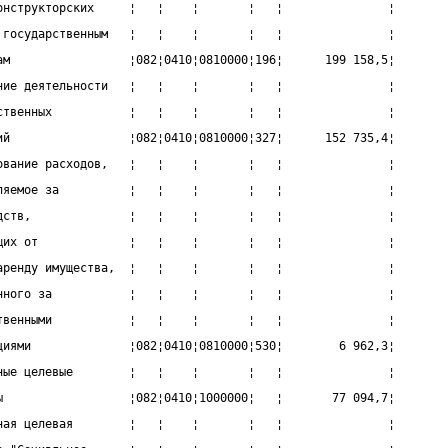
онструкторских     ¦   ¦    ¦       ¦   ¦               ¦
 государственным   ¦   ¦    ¦       ¦   ¦               ¦
ам                 ¦082¦0410¦0810000¦196¦      199 158,5¦
ние деятельности   ¦   ¦    ¦       ¦   ¦               ¦
ственных           ¦   ¦    ¦       ¦   ¦               ¦
ий                 ¦082¦0410¦0810000¦327¦      152 735,4¦
ование расходов,   ¦   ¦    ¦       ¦   ¦               ¦
ляемое за          ¦   ¦    ¦       ¦   ¦               ¦
дств,              ¦   ¦    ¦       ¦   ¦               ¦
щих от             ¦   ¦    ¦       ¦   ¦               ¦
аренду имущества,  ¦   ¦    ¦       ¦   ¦               ¦
нного за           ¦   ¦    ¦       ¦   ¦               ¦
твенными           ¦   ¦    ¦       ¦   ¦               ¦
циями              ¦082¦0410¦0810000¦530¦        6 962,3¦
ные целевые        ¦   ¦    ¦       ¦   ¦               ¦
ы                  ¦082¦0410¦1000000¦   ¦       77 094,7¦
ная целевая        ¦   ¦    ¦       ¦   ¦               ¦