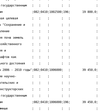
 государственным   ¦   ¦    ¦       ¦   ¦               ¦
ам                 ¦082¦0410¦1002500¦196¦       19 800,0¦
ная целевая        ¦   ¦    ¦       ¦   ¦               ¦
а "Сохранение и    ¦   ¦    ¦       ¦   ¦               ¦
вление             ¦   ¦    ¦       ¦   ¦               ¦
ия почв земель     ¦   ¦    ¦       ¦   ¦               ¦
озяйственного      ¦   ¦    ¦       ¦   ¦               ¦
ия и               ¦   ¦    ¦       ¦   ¦               ¦
шафтов как         ¦   ¦    ¦       ¦   ¦               ¦
ьного достояния    ¦   ¦    ¦       ¦   ¦               ¦
а 2006 - 2010 годы"¦082¦0410¦1006000¦   ¦       39 450,0¦
ие научно-         ¦   ¦    ¦       ¦   ¦               ¦
ательских и        ¦   ¦    ¦       ¦   ¦               ¦
онструкторских     ¦   ¦    ¦       ¦   ¦               ¦
 государственным   ¦   ¦    ¦       ¦   ¦               ¦
ам                 ¦082¦0410¦1006000¦196¦       39 450,0¦
ммные              ¦   ¦    ¦       ¦   ¦               ¦