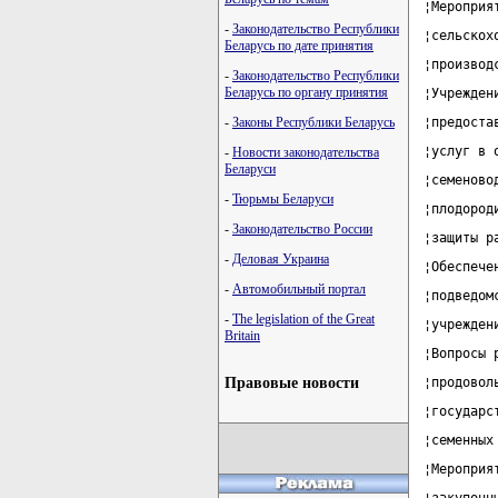
¦Мероприя
-
Законодательство Республики
¦сельскох
Беларусь по дате принятия
¦производ
-
Законодательство Республики
Беларусь по органу принятия
¦Учрежден
-
Законы Республики Беларусь
¦предоста
¦услуг в 
-
Новости законодательства
Беларуси
¦семеново
-
Тюрьмы Беларуси
¦плодород
-
Законодательство России
¦защиты р
-
Деловая Украина
¦Обеспече
-
Автомобильный портал
¦подведом
-
The legislation of the Great
¦учрежден
Britain
¦Вопросы 
Правовые новости
¦продовол
¦государс
¦семенных
¦Мероприя