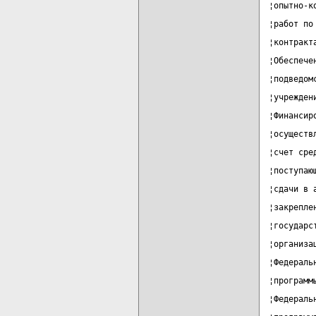
¦опытно-к
¦работ по
¦контракт
¦Обеспече
¦подведом
¦учрежден
¦Финансир
¦осуществ
¦счет сре
¦поступаю
¦сдачи в 
¦закрепле
¦государс
¦организа
¦Федераль
¦программ
¦Федераль