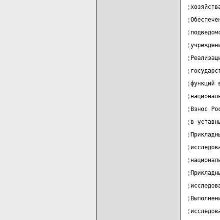
¦хозяйств
¦Обеспече
¦подведом
¦учрежден
¦Реализац
¦государс
¦функций 
¦национал
¦Взнос Ро
¦в уставн
¦Прикладн
¦исследов
¦национал
¦Прикладн
¦исследов
¦Выполнен
¦исследов