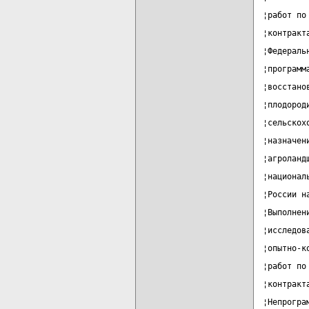
¦работ по
¦контракт
¦Федераль
¦программ
¦восстано
¦плодород
¦сельскох
¦назначен
¦агроланд
¦национал
¦России н
¦Выполнен
¦исследов
¦опытно-к
¦работ по
¦контракт
¦Непрогра