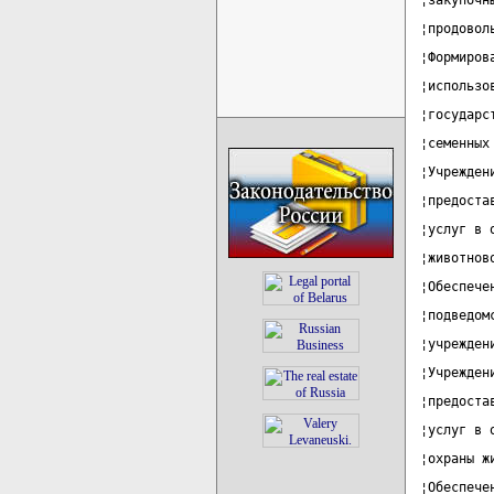
¦закупочн
¦продовол
¦Формиров
¦использо
¦государс
¦семенных
¦Учрежден
¦предоста
¦услуг в 
¦животнов
¦Обеспече
¦подведом
¦учрежден
¦Учрежден
¦предоста
¦услуг в 
¦охраны ж
¦Обеспече