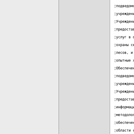
¦подведом
¦учрежден
¦Учрежден
¦предоста
¦услуг в 
¦охраны с
¦лесов, и
¦опытные 
¦Обеспече
¦подведом
¦учрежден
¦Учрежден
¦предоста
¦информац
¦методоло
¦обеспече
¦области 