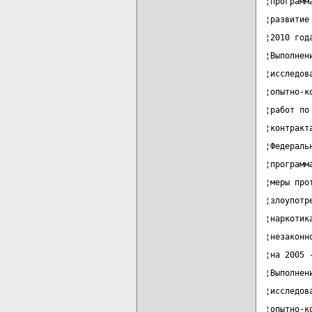
¦программ
¦развитие
¦2010 год
¦Выполнен
¦исследов
¦опытно-к
¦работ по
¦контракт
¦Федераль
¦программ
¦меры про
¦злоупотр
¦наркотик
¦незаконн
¦на 2005 
¦Выполнен
¦исследов
¦опытно-к