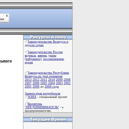
Законодательство Беларуси и
других стран
Законодательство России
кодексы
,
законы
,
указы
(избранное)
,
постановления
,
льного
архив
Законодательство Республики
Беларусь по дате принятия
:
2013
2012
2011
2010
2009
2008
2007
2006
2005
2004
2003
2002
2001
2000
до
2000 года
Защита прав потребителя
ЗОНА
- специальный проект
Бюллетень
"ПРЕДПРИНИМАТЕЛЬ"
- о
предпринимателях.