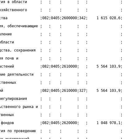
тия в области      ¦   ¦    ¦       ¦   ¦               ¦
озяйственного      ¦   ¦    ¦       ¦   ¦               ¦
ства               ¦082¦0405¦2600000¦342¦    1 615 028,6¦
ия, обеспечивающие ¦   ¦    ¦       ¦   ¦               ¦
вление             ¦   ¦    ¦       ¦   ¦               ¦
области            ¦   ¦    ¦       ¦   ¦               ¦
дства, сохранения  ¦   ¦    ¦       ¦   ¦               ¦
ия почв и          ¦   ¦    ¦       ¦   ¦               ¦
астений            ¦082¦0405¦2610000¦   ¦    5 564 103,9¦
ние деятельности   ¦   ¦    ¦       ¦   ¦               ¦
ственных           ¦   ¦    ¦       ¦   ¦               ¦
ий                 ¦082¦0405¦2610000¦327¦    5 564 103,9¦
регулирования      ¦   ¦    ¦       ¦   ¦               ¦
ьственного рынка и ¦   ¦    ¦       ¦   ¦               ¦
твенных            ¦   ¦    ¦       ¦   ¦               ¦
 фондов            ¦082¦0405¦2620000¦   ¦    1 048 978,1¦
тия по проведению  ¦   ¦    ¦       ¦   ¦               ¦