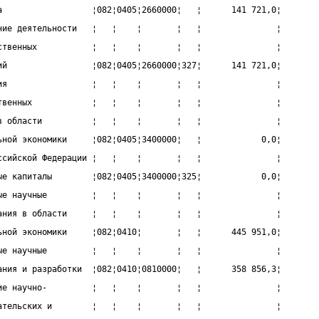
а                  ¦082¦0405¦2660000¦   ¦      141 721,0¦
ние деятельности   ¦   ¦    ¦       ¦   ¦               ¦
ственных           ¦   ¦    ¦       ¦   ¦               ¦
ий                 ¦082¦0405¦2660000¦327¦      141 721,0¦
ия                 ¦   ¦    ¦       ¦   ¦               ¦
твенных            ¦   ¦    ¦       ¦   ¦               ¦
в области          ¦   ¦    ¦       ¦   ¦               ¦
ьной экономики     ¦082¦0405¦3400000¦   ¦            0,0¦
ссийской Федерации ¦   ¦    ¦       ¦   ¦               ¦
ые капиталы        ¦082¦0405¦3400000¦325¦            0,0¦
ые научные         ¦   ¦    ¦       ¦   ¦               ¦
ания в области     ¦   ¦    ¦       ¦   ¦               ¦
ьной экономики     ¦082¦0410¦       ¦   ¦      445 951,0¦
ые научные         ¦   ¦    ¦       ¦   ¦               ¦
ания и разработки  ¦082¦0410¦0810000¦   ¦      358 856,3¦
ие научно-         ¦   ¦    ¦       ¦   ¦               ¦
ательских и        ¦   ¦    ¦       ¦   ¦               ¦