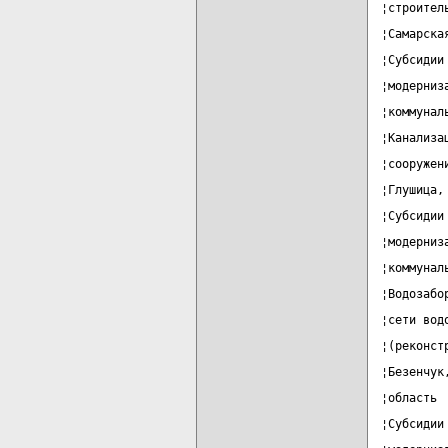
¦строител
¦Самарска
¦Субсидии
¦модерниз
¦коммунал
¦Канализа
¦сооружен
¦Глушица,
¦Субсидии
¦модерниз
¦коммунал
¦Водозабо
¦сети вод
¦(реконст
¦Безенчук
¦область 
¦Субсидии