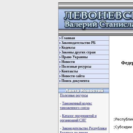
Главная
Законодательство РБ
Кодексы
Законы других стран
Право Украины
Новости
Федер
Полезные ресурсы
Контакты
Новости сайта
Поиск документа
Полезные ресурсы
-
Таможенный кодекс
таможенного союза
-
Каталог предприятий и
¦Республи
организаций СНГ
¦Субсидии
-
Законодательство Республики
Беларусь по темам