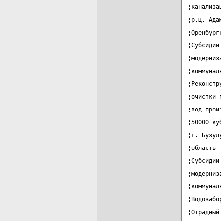
¦канализа
¦р.ц. Ада
¦Оренбург
¦Субсидии
¦модерниз
¦коммунал
¦Реконстр
¦очистки 
¦вод прои
¦50000 ку
¦г. Бузул
¦область 
¦Субсидии
¦модерниз
¦коммунал
¦Водозабо
¦Отрадный