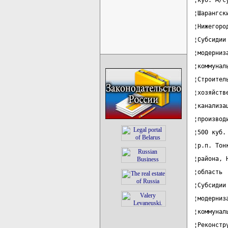
¦куб. м/с
¦Шарангск
¦Нижегоро
¦Субсидии
¦модерниз
¦коммунал
¦Строител
¦хозяйств
¦канализа
¦производ
¦500 куб.
¦р.п. Тон
¦района, 
¦область 
¦Субсидии
¦модерниз
¦коммунал
¦Реконстр