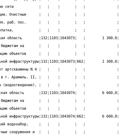
ые сети            ¦   ¦    ¦       ¦   ¦               ¦
ции. Очистные      ¦   ¦    ¦       ¦   ¦               ¦
ия, раб. пос.      ¦   ¦    ¦       ¦   ¦               ¦
улатка,            ¦   ¦    ¦       ¦   ¦               ¦
кая область        ¦132¦1103¦1043073¦   ¦        1 300,0¦
 бюджетам на       ¦   ¦    ¦       ¦   ¦               ¦
ацию объектов      ¦   ¦    ¦       ¦   ¦               ¦
ьной инфраструктуры¦132¦1103¦1043073¦662¦        1 300,0¦
от артскважины N 4 ¦   ¦    ¦       ¦   ¦               ¦
 в г. Арамиль. II, ¦   ¦    ¦       ¦   ¦               ¦
ы (водоотведение), ¦   ¦    ¦       ¦   ¦               ¦
ская область       ¦132¦1103¦1043074¦   ¦        6 600,0¦
 бюджетам на       ¦   ¦    ¦       ¦   ¦               ¦
ацию объектов      ¦   ¦    ¦       ¦   ¦               ¦
ьной инфраструктуры¦132¦1103¦1043074¦662¦        6 600,0¦
кий водозабор,     ¦   ¦    ¦       ¦   ¦               ¦
тные сооружения и  ¦   ¦    ¦       ¦   ¦               ¦