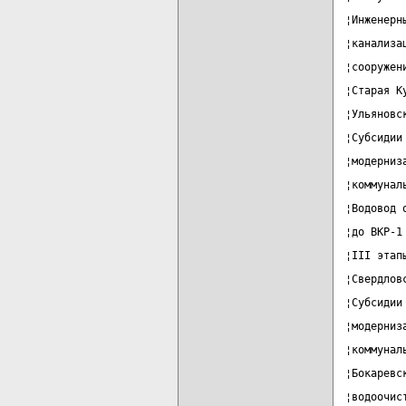
¦Инженерн
¦канализа
¦сооружен
¦Старая К
¦Ульяновс
¦Субсидии
¦модерниз
¦коммунал
¦Водовод 
¦до ВКР-1
¦III этап
¦Свердлов
¦Субсидии
¦модерниз
¦коммунал
¦Бокаревс
¦водоочис