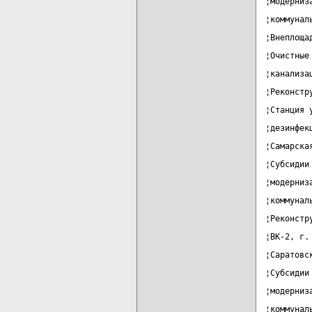
¦модерниз
¦коммунал
¦Внеплоща
¦Очистные
¦канализа
¦Реконстр
¦Станция 
¦дезинфек
¦Самарска
¦Субсидии
¦модерниз
¦коммунал
¦Реконстр
¦ВК-2, г.
¦Саратовс
¦Субсидии
¦модерниз
¦коммунал