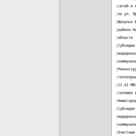
¦сетей и 
¦по ул. Я
¦Шахунья 
¦района Н
¦области 
¦Субсидии
¦модерниз
¦коммунал
¦Реконстр
¦теплопро
¦11.41 МВ
¦топливе 
¦Нижегоро
¦Субсидии
¦модерниз
¦коммунал
¦Очистные