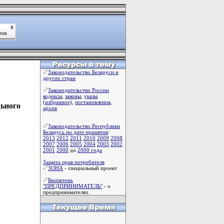
Законодательство Беларуси и
других стран
Законодательство России
кодексы
,
законы
,
указы
(избранное)
,
постановления
,
льного
архив
Законодательство Республики
Беларусь по дате принятия
:
2013
2012
2011
2010
2009
2008
2007
2006
2005
2004
2003
2002
2001
2000
до
2000 года
Защита прав потребителя
ЗОНА
- специальный проект
Бюллетень
"ПРЕДПРИНИМАТЕЛЬ"
- о
предпринимателях.