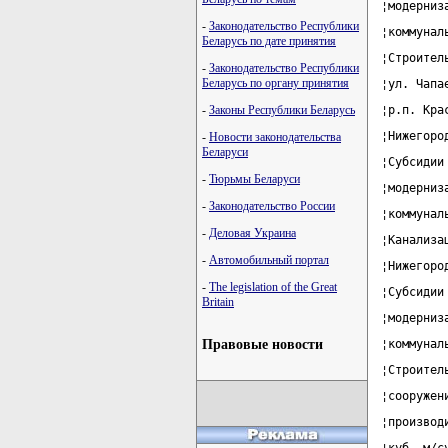
¦модерниз
-
Законодательство Республики
¦коммунал
Беларусь по дате принятия
¦Строител
-
Законодательство Республики
Беларусь по органу принятия
¦ул. Чапа
-
Законы Республики Беларусь
¦р.п. Кра
¦Нижегоро
-
Новости законодательства
Беларуси
¦Субсидии
-
Тюрьмы Беларуси
¦модерниз
-
Законодательство России
¦коммунал
-
Деловая Украина
¦Канализа
-
Автомобильный портал
¦Нижегоро
-
The legislation of the Great
¦Субсидии
Britain
¦модерниз
Правовые новости
¦коммунал
¦Строител
¦сооружен
¦производ