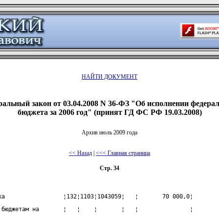
НАЙТИ ДОКУМЕНТ
альный закон от 03.04.2008 N 36-ФЗ "Об исполнении федера
бюджета за 2006 год" (принят ГД ФС РФ 19.03.2008)
Архив июль 2009 года
<< Назад
|
<<< Главная страница
Стр. 34
ка                 ¦132¦1103¦1043059¦   ¦       70 000,0¦
 бюджетам на       ¦   ¦    ¦       ¦   ¦               ¦