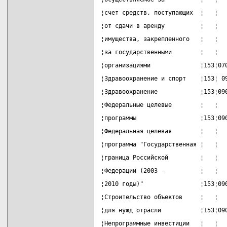
¦счет средств, поступающих  ¦   ¦  
¦от сдачи в аренду          ¦   ¦  
¦имущества, закрепленного   ¦   ¦  
¦за государственными        ¦   ¦  
¦организациями              ¦153¦07
¦Здравоохранение и спорт    ¦153¦ 0
¦Здравоохранение            ¦153¦09
¦Федеральные целевые        ¦   ¦  
¦программы                  ¦153¦09
¦Федеральная целевая        ¦   ¦  
¦программа "Государственная ¦   ¦  
¦граница Российской         ¦   ¦  
¦Федерации (2003 -          ¦   ¦  
¦2010 годы)"                ¦153¦09
¦Строительство объектов     ¦   ¦  
¦для нужд отрасли           ¦153¦09
¦Непрограммные инвестиции   ¦   ¦  