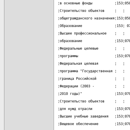
¦в основные фонды           ¦153¦05
¦Строительство объектов     ¦   ¦  
¦общегражданского назначения¦153¦05
¦Образование                ¦153¦ 0
¦Высшее профессиональное    ¦   ¦  
¦образование                ¦153¦07
¦Федеральные целевые        ¦   ¦  
¦программы                  ¦153¦07
¦Федеральная целевая        ¦   ¦  
¦программа "Государственная ¦   ¦  
¦граница Российской         ¦   ¦  
¦Федерации (2003 -          ¦   ¦  
¦2010 годы)"                ¦153¦07
¦Строительство объектов     ¦   ¦  
¦для нужд отрасли           ¦153¦07
¦Высшие учебные заведения   ¦153¦07
¦Вещевое обеспечение        ¦153¦07