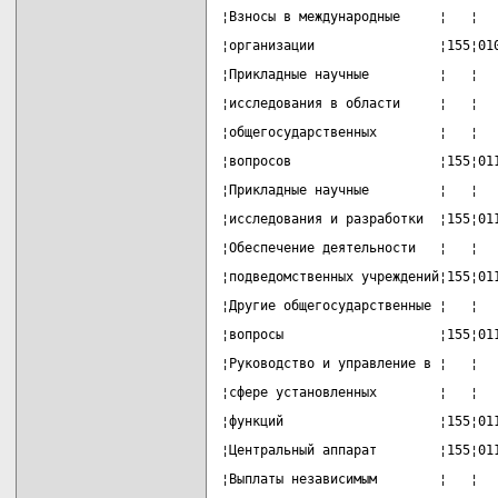
¦Взносы в международные     ¦   ¦  
¦организации                ¦155¦01
¦Прикладные научные         ¦   ¦  
¦исследования в области     ¦   ¦  
¦общегосударственных        ¦   ¦  
¦вопросов                   ¦155¦01
¦Прикладные научные         ¦   ¦  
¦исследования и разработки  ¦155¦01
¦Обеспечение деятельности   ¦   ¦  
¦подведомственных учреждений¦155¦01
¦Другие общегосударственные ¦   ¦  
¦вопросы                    ¦155¦01
¦Руководство и управление в ¦   ¦  
¦сфере установленных        ¦   ¦  
¦функций                    ¦155¦01
¦Центральный аппарат        ¦155¦01
¦Выплаты независимым        ¦   ¦  