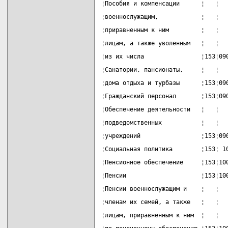
¦Пособия и компенсации      ¦   ¦  
¦военнослужащим,            ¦   ¦  
¦приравненным к ним         ¦   ¦  
¦лицам, а также уволенным   ¦   ¦  
¦из их числа                ¦153¦09
¦Санатории, пансионаты,     ¦   ¦  
¦дома отдыха и турбазы      ¦153¦09
¦Гражданский персонал       ¦153¦09
¦Обеспечение деятельности   ¦   ¦  
¦подведомственных           ¦   ¦  
¦учреждений                 ¦153¦09
¦Социальная политика        ¦153¦ 1
¦Пенсионное обеспечение     ¦153¦10
¦Пенсии                     ¦153¦10
¦Пенсии военнослужащим и    ¦   ¦  
¦членам их семей, а также   ¦   ¦  
¦лицам, приравненным к ним  ¦   ¦  