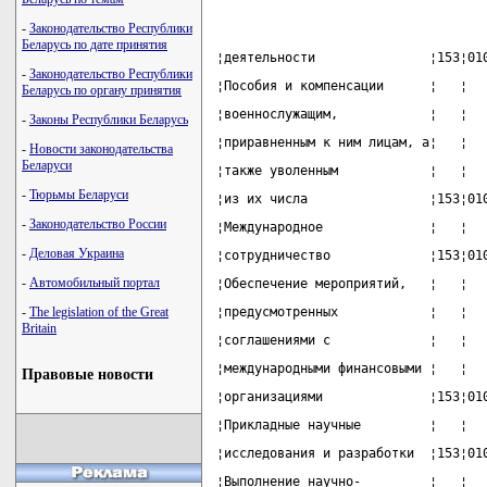
-
Законодательство Республики
Беларусь по дате принятия
¦деятельности               ¦153¦01
-
Законодательство Республики
¦Пособия и компенсации      ¦   ¦  
Беларусь по органу принятия
¦военнослужащим,            ¦   ¦  
-
Законы Республики Беларусь
¦приравненным к ним лицам, а¦   ¦  
-
Новости законодательства
Беларуси
¦также уволенным            ¦   ¦  
-
Тюрьмы Беларуси
¦из их числа                ¦153¦01
-
Законодательство России
¦Международное              ¦   ¦  
-
Деловая Украина
¦сотрудничество             ¦153¦01
-
Автомобильный портал
¦Обеспечение мероприятий,   ¦   ¦  
-
The legislation of the Great
¦предусмотренных            ¦   ¦  
Britain
¦соглашениями с             ¦   ¦  
¦международными финансовыми ¦   ¦  
Правовые новости
¦организациями              ¦153¦01
¦Прикладные научные         ¦   ¦  
¦исследования и разработки  ¦153¦01
¦Выполнение научно-         ¦   ¦  