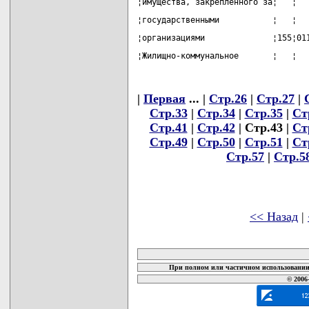
¦имущества, закрепленного за¦   ¦  
¦государственными           ¦   ¦  
¦организациями              ¦155¦01
¦Жилищно-коммунальное       ¦   ¦  
|
Первая
... |
Стр.26
|
Стр.27
|
Стр.33
|
Стр.34
|
Стр.35
|
Ст
Стр.41
|
Стр.42
| Стр.43 |
Ст
Стр.49
|
Стр.50
|
Стр.51
|
Ст
Стр.57
|
Стр.5
<< Назад
|
карта новых документов
При полном или частичном использовании 
© 2006