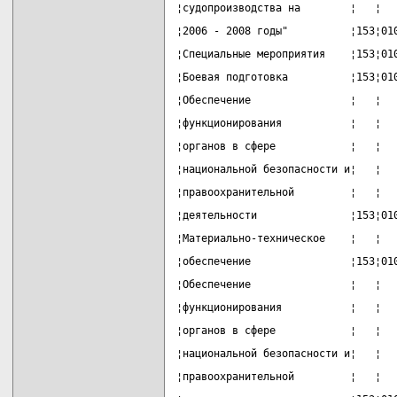
¦судопроизводства на        ¦   ¦  
¦2006 - 2008 годы"          ¦153¦01
¦Специальные мероприятия    ¦153¦01
¦Боевая подготовка          ¦153¦01
¦Обеспечение                ¦   ¦  
¦функционирования           ¦   ¦  
¦органов в сфере            ¦   ¦  
¦национальной безопасности и¦   ¦  
¦правоохранительной         ¦   ¦  
¦деятельности               ¦153¦01
¦Материально-техническое    ¦   ¦  
¦обеспечение                ¦153¦01
¦Обеспечение                ¦   ¦  
¦функционирования           ¦   ¦  
¦органов в сфере            ¦   ¦  
¦национальной безопасности и¦   ¦  
¦правоохранительной         ¦   ¦  