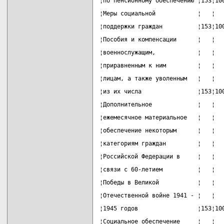
¦по пенсионному обеспечению ¦153¦10
¦Меры социальной            ¦   ¦  
¦поддержки граждан          ¦153¦10
¦Пособия и компенсации      ¦   ¦  
¦военнослужащим,            ¦   ¦  
¦приравненным к ним         ¦   ¦  
¦лицам, а также уволенным   ¦   ¦  
¦из их числа                ¦153¦10
¦Дополнительное             ¦   ¦  
¦ежемесячное материальное   ¦   ¦  
¦обеспечение некоторым      ¦   ¦  
¦категориям граждан         ¦   ¦  
¦Российской Федерации в     ¦   ¦  
¦связи с 60-летием          ¦   ¦  
¦Победы в Великой           ¦   ¦  
¦Отечественной войне 1941 - ¦   ¦  
¦1945 годов                 ¦153¦10
¦Социальное обеспечение     ¦   ¦  