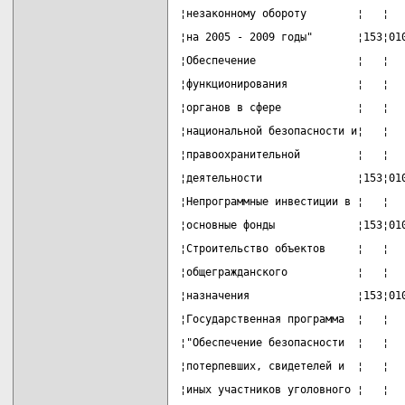
¦незаконному обороту        ¦   ¦  
¦на 2005 - 2009 годы"       ¦153¦01
¦Обеспечение                ¦   ¦  
¦функционирования           ¦   ¦  
¦органов в сфере            ¦   ¦  
¦национальной безопасности и¦   ¦  
¦правоохранительной         ¦   ¦  
¦деятельности               ¦153¦01
¦Непрограммные инвестиции в ¦   ¦  
¦основные фонды             ¦153¦01
¦Строительство объектов     ¦   ¦  
¦общегражданского           ¦   ¦  
¦назначения                 ¦153¦01
¦Государственная программа  ¦   ¦  
¦"Обеспечение безопасности  ¦   ¦  
¦потерпевших, свидетелей и  ¦   ¦  
¦иных участников уголовного ¦   ¦  