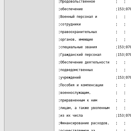
¦Продовольственное          ¦   ¦  
¦обеспечение                ¦153¦07
¦Военный персонал и         ¦   ¦  
¦сотрудники                 ¦   ¦  
¦правоохранительных         ¦   ¦  
¦органов, имеющие           ¦   ¦  
¦специальные звания         ¦153¦07
¦Гражданский персонал       ¦153¦07
¦Обеспечение деятельности   ¦   ¦  
¦подведомственных           ¦   ¦  
¦учреждений                 ¦153¦07
¦Пособия и компенсации      ¦   ¦  
¦военнослужащим,            ¦   ¦  
¦приравненным к ним         ¦   ¦  
¦лицам, а также уволенным   ¦   ¦  
¦из их числа                ¦153¦07
¦Финансирование расходов,   ¦   ¦  
¦осуществляемое за          ¦   ¦  