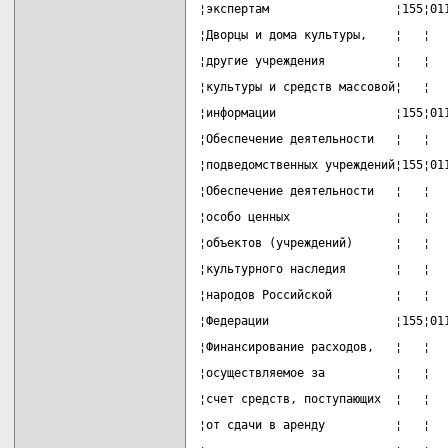
¦экспертам                  ¦155¦01
¦Дворцы и дома культуры,    ¦   ¦  
¦другие учреждения          ¦   ¦  
¦культуры и средств массовой¦   ¦  
¦информации                 ¦155¦01
¦Обеспечение деятельности   ¦   ¦  
¦подведомственных учреждений¦155¦01
¦Обеспечение деятельности   ¦   ¦  
¦особо ценных               ¦   ¦  
¦объектов (учреждений)      ¦   ¦  
¦культурного наследия       ¦   ¦  
¦народов Российской         ¦   ¦  
¦Федерации                  ¦155¦01
¦Финансирование расходов,   ¦   ¦  
¦осуществляемое за          ¦   ¦  
¦счет средств, поступающих  ¦   ¦  
¦от сдачи в аренду          ¦   ¦  