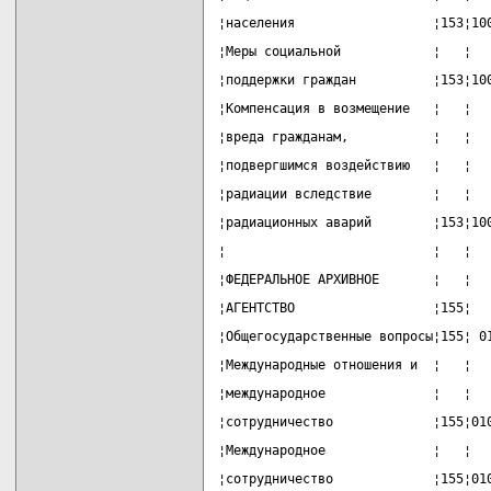
¦населения                  ¦153¦10
¦Меры социальной            ¦   ¦  
¦поддержки граждан          ¦153¦10
¦Компенсация в возмещение   ¦   ¦  
¦вреда гражданам,           ¦   ¦  
¦подвергшимся воздействию   ¦   ¦  
¦радиации вследствие        ¦   ¦  
¦радиационных аварий        ¦153¦10
¦                           ¦   ¦  
¦ФЕДЕРАЛЬНОЕ АРХИВНОЕ       ¦   ¦  
¦АГЕНТСТВО                  ¦155¦  
¦Общегосударственные вопросы¦155¦ 0
¦Международные отношения и  ¦   ¦  
¦международное              ¦   ¦  
¦сотрудничество             ¦155¦01
¦Международное              ¦   ¦  
¦сотрудничество             ¦155¦01