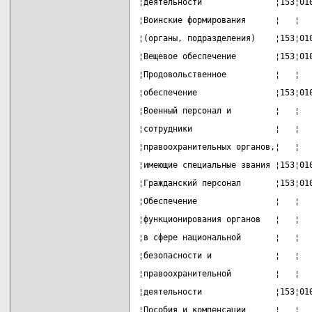
¦деятельности               ¦153¦01
¦Воинские формирования      ¦   ¦  
¦(органы, подразделения)    ¦153¦01
¦Вещевое обеспечение        ¦153¦01
¦Продовольственное          ¦   ¦  
¦обеспечение                ¦153¦01
¦Военный персонал и         ¦   ¦  
¦сотрудники                 ¦   ¦  
¦правоохранительных органов,¦   ¦  
¦имеющие специальные звания ¦153¦01
¦Гражданский персонал       ¦153¦01
¦Обеспечение                ¦   ¦  
¦функционирования органов   ¦   ¦  
¦в сфере национальной       ¦   ¦  
¦безопасности и             ¦   ¦  
¦правоохранительной         ¦   ¦  
¦деятельности               ¦153¦01
¦Пособия и компенсации      ¦   ¦  