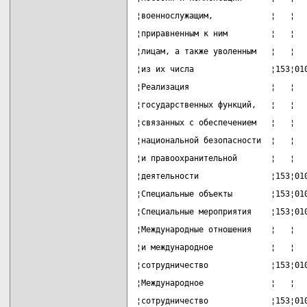
¦военнослужащим,            ¦   ¦  
¦приравненным к ним         ¦   ¦  
¦лицам, а также уволенным   ¦   ¦  
¦из их числа                ¦153¦01
¦Реализация                 ¦   ¦  
¦государственных функций,   ¦   ¦  
¦связанных с обеспечением   ¦   ¦  
¦национальной безопасности  ¦   ¦  
¦и правоохранительной       ¦   ¦  
¦деятельности               ¦153¦01
¦Специальные объекты        ¦153¦01
¦Специальные мероприятия    ¦153¦01
¦Международные отношения    ¦   ¦  
¦и международное            ¦   ¦  
¦сотрудничество             ¦153¦01
¦Международное              ¦   ¦  
¦сотрудничество             ¦153¦01