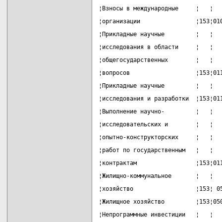
¦Взносы в международные     ¦   ¦  
¦организации                ¦153¦01
¦Прикладные научные         ¦   ¦  
¦исследования в области     ¦   ¦  
¦общегосударственных        ¦   ¦  
¦вопросов                   ¦153¦01
¦Прикладные научные         ¦   ¦  
¦исследования и разработки  ¦153¦01
¦Выполнение научно-         ¦   ¦  
¦исследовательских и        ¦   ¦  
¦опытно-конструкторских     ¦   ¦  
¦работ по государственным   ¦   ¦  
¦контрактам                 ¦153¦01
¦Жилищно-коммунальное       ¦   ¦  
¦хозяйство                  ¦153¦ 0
¦Жилищное хозяйство         ¦153¦05
¦Непрограммные инвестиции   ¦   ¦  