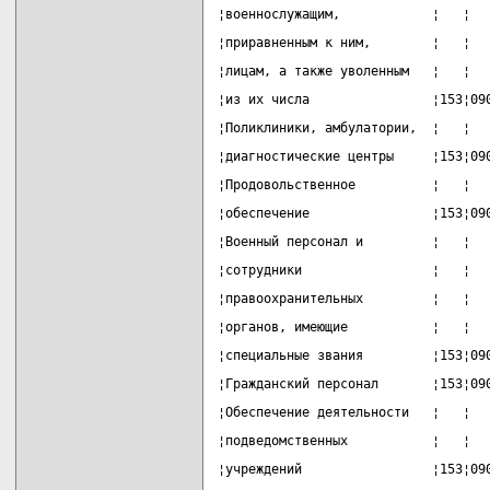
¦военнослужащим,            ¦   ¦  
¦приравненным к ним,        ¦   ¦  
¦лицам, а также уволенным   ¦   ¦  
¦из их числа                ¦153¦09
¦Поликлиники, амбулатории,  ¦   ¦  
¦диагностические центры     ¦153¦09
¦Продовольственное          ¦   ¦  
¦обеспечение                ¦153¦09
¦Военный персонал и         ¦   ¦  
¦сотрудники                 ¦   ¦  
¦правоохранительных         ¦   ¦  
¦органов, имеющие           ¦   ¦  
¦специальные звания         ¦153¦09
¦Гражданский персонал       ¦153¦09
¦Обеспечение деятельности   ¦   ¦  
¦подведомственных           ¦   ¦  
¦учреждений                 ¦153¦09