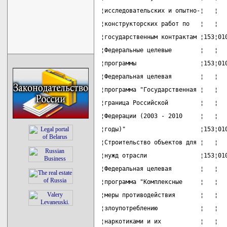
¦исследовательских и опытно-¦   ¦  
¦конструкторских работ по   ¦   ¦  
¦государственным контрактам ¦153¦01
¦Федеральные целевые        ¦   ¦  
¦программы                  ¦153¦01
¦Федеральная целевая        ¦   ¦  
¦программа "Государственная ¦   ¦  
¦граница Российской         ¦   ¦  
¦Федерации (2003 - 2010     ¦   ¦  
¦годы)"                     ¦153¦01
¦Строительство объектов для ¦   ¦  
¦нужд отрасли               ¦153¦01
¦Федеральная целевая        ¦   ¦  
¦программа "Комплексные     ¦   ¦  
¦меры противодействия       ¦   ¦  
¦злоупотреблению            ¦   ¦  
¦наркотиками и их           ¦   ¦  