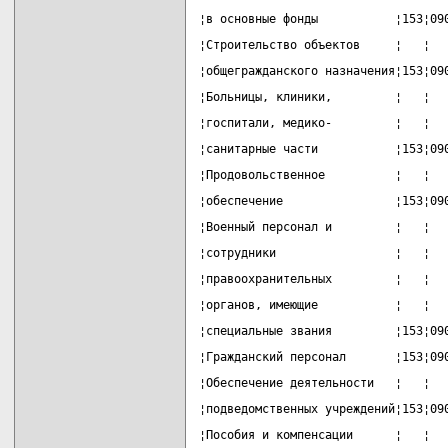
¦в основные фонды           ¦153¦09
¦Строительство объектов     ¦   ¦  
¦общегражданского назначения¦153¦09
¦Больницы, клиники,         ¦   ¦  
¦госпитали, медико-         ¦   ¦  
¦санитарные части           ¦153¦09
¦Продовольственное          ¦   ¦  
¦обеспечение                ¦153¦09
¦Военный персонал и         ¦   ¦  
¦сотрудники                 ¦   ¦  
¦правоохранительных         ¦   ¦  
¦органов, имеющие           ¦   ¦  
¦специальные звания         ¦153¦09
¦Гражданский персонал       ¦153¦09
¦Обеспечение деятельности   ¦   ¦  
¦подведомственных учреждений¦153¦09
¦Пособия и компенсации      ¦   ¦  