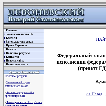
Главная
Законодательство РБ
Кодексы
НАЙ
Законы других стран
Право Украины
Новости
Полезные ресурсы
Федеральный закон
Контакты
исполнении федерал
Новости сайта
Поиск документа
(принят ГД
Полезные ресурсы
Архив
-
Таможенный кодекс
таможенного союза
-
Каталог предприятий и
<< Назад
|
организаций СНГ
-
Законодательство Республики
Беларусь по темам