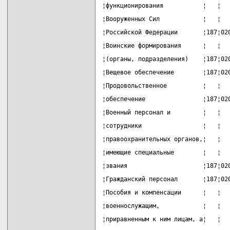
¦функционирования           ¦   ¦  
¦Вооруженных Сил            ¦   ¦  
¦Российской Федерации       ¦187¦02
¦Воинские формирования      ¦   ¦  
¦(органы, подразделения)    ¦187¦02
¦Вещевое обеспечение        ¦187¦02
¦Продовольственное          ¦   ¦  
¦обеспечение                ¦187¦02
¦Военный персонал и         ¦   ¦  
¦сотрудники                 ¦   ¦  
¦правоохранительных органов,¦   ¦  
¦имеющие специальные        ¦   ¦  
¦звания                     ¦187¦02
¦Гражданский персонал       ¦187¦02
¦Пособия и компенсации      ¦   ¦  
¦военнослужащим,            ¦   ¦  
¦приравненным к ним лицам, а¦   ¦  