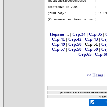
¦взрывопожаробезопасное     ¦   ¦  
¦состояние на 2005 -        ¦   ¦  
¦2010 годы"                 ¦187¦02
¦Строительство объектов для ¦   ¦  
|
Первая
... |
Стр.34
|
Стр.35
|
Стр.41
|
Стр.42
|
Стр.43
|
Ст
Стр.49
|
Стр.50
| Стр.51 |
Ст
Стр.57
|
Стр.58
|
Стр.59
|
Ст
Стр.65
|
Стр.6
<< Назад
|
карта новых документов
При полном или частичном использовании 
© 2006