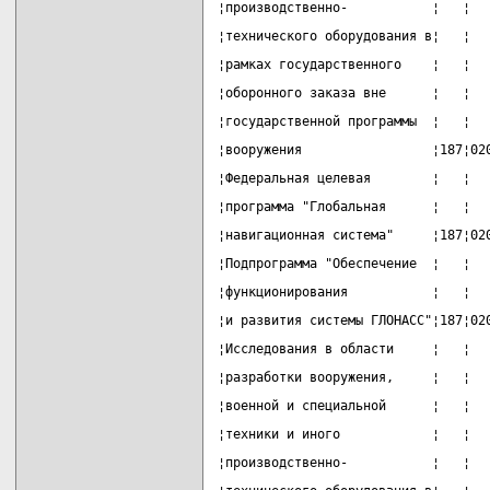
¦производственно-           ¦   ¦  
¦технического оборудования в¦   ¦  
¦рамках государственного    ¦   ¦  
¦оборонного заказа вне      ¦   ¦  
¦государственной программы  ¦   ¦  
¦вооружения                 ¦187¦02
¦Федеральная целевая        ¦   ¦  
¦программа "Глобальная      ¦   ¦  
¦навигационная система"     ¦187¦02
¦Подпрограмма "Обеспечение  ¦   ¦  
¦функционирования           ¦   ¦  
¦и развития системы ГЛОНАСС"¦187¦02
¦Исследования в области     ¦   ¦  
¦разработки вооружения,     ¦   ¦  
¦военной и специальной      ¦   ¦  
¦техники и иного            ¦   ¦  
¦производственно-           ¦   ¦  