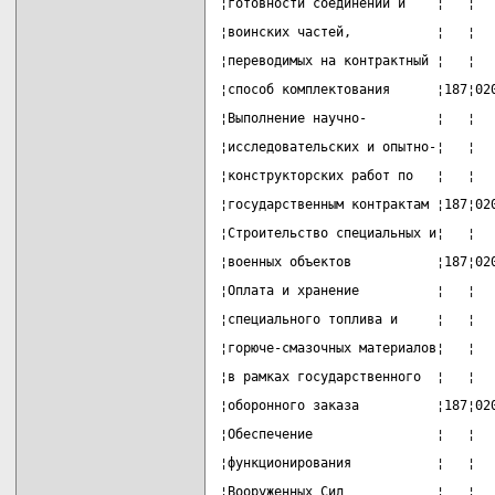
¦готовности соединений и    ¦   ¦  
¦воинских частей,           ¦   ¦  
¦переводимых на контрактный ¦   ¦  
¦способ комплектования      ¦187¦02
¦Выполнение научно-         ¦   ¦  
¦исследовательских и опытно-¦   ¦  
¦конструкторских работ по   ¦   ¦  
¦государственным контрактам ¦187¦02
¦Строительство специальных и¦   ¦  
¦военных объектов           ¦187¦02
¦Оплата и хранение          ¦   ¦  
¦специального топлива и     ¦   ¦  
¦горюче-смазочных материалов¦   ¦  
¦в рамках государственного  ¦   ¦  
¦оборонного заказа          ¦187¦02
¦Обеспечение                ¦   ¦  
¦функционирования           ¦   ¦  
¦Вооруженных Сил            ¦   ¦  