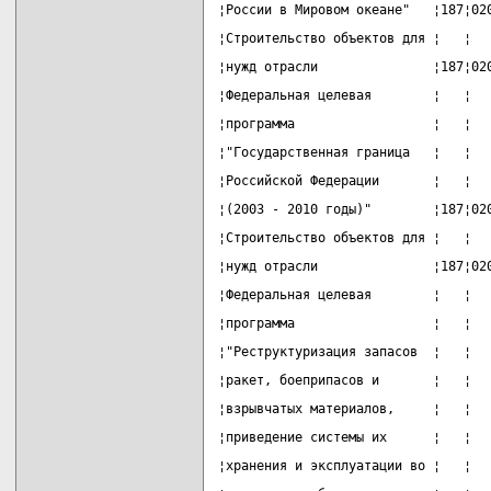
¦России в Мировом океане"   ¦187¦02
¦Строительство объектов для ¦   ¦  
¦нужд отрасли               ¦187¦02
¦Федеральная целевая        ¦   ¦  
¦программа                  ¦   ¦  
¦"Государственная граница   ¦   ¦  
¦Российской Федерации       ¦   ¦  
¦(2003 - 2010 годы)"        ¦187¦02
¦Строительство объектов для ¦   ¦  
¦нужд отрасли               ¦187¦02
¦Федеральная целевая        ¦   ¦  
¦программа                  ¦   ¦  
¦"Реструктуризация запасов  ¦   ¦  
¦ракет, боеприпасов и       ¦   ¦  
¦взрывчатых материалов,     ¦   ¦  
¦приведение системы их      ¦   ¦  
¦хранения и эксплуатации во ¦   ¦  