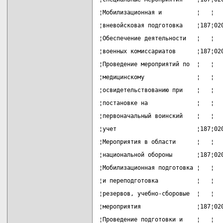
¦Мобилизационная и          ¦   ¦  
¦вневойсковая подготовка    ¦187¦02
¦Обеспечение деятельности   ¦   ¦  
¦военных комиссариатов      ¦187¦02
¦Проведение мероприятий по  ¦   ¦  
¦медицинскому               ¦   ¦  
¦освидетельствованию при    ¦   ¦  
¦постановке на              ¦   ¦  
¦первоначальный воинский    ¦   ¦  
¦учет                       ¦187¦02
¦Мероприятия в области      ¦   ¦  
¦национальной обороны       ¦187¦02
¦Мобилизационная подготовка ¦   ¦  
¦и переподготовка           ¦   ¦  
¦резервов, учебно-сборовые  ¦   ¦  
¦мероприятия                ¦187¦02
¦Проведение подготовки и    ¦   ¦  