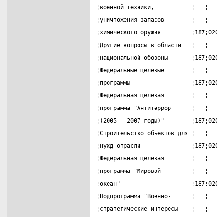
¦военной техники,           ¦   ¦  
¦уничтожения запасов        ¦   ¦  
¦химического оружия         ¦187¦02
¦Другие вопросы в области   ¦   ¦  
¦национальной обороны       ¦187¦02
¦Федеральные целевые        ¦   ¦  
¦программы                  ¦187¦02
¦Федеральная целевая        ¦   ¦  
¦программа "Антитеррор      ¦   ¦  
¦(2005 - 2007 годы)"        ¦187¦02
¦Строительство объектов для ¦   ¦  
¦нужд отрасли               ¦187¦02
¦Федеральная целевая        ¦   ¦  
¦программа "Мировой         ¦   ¦  
¦океан"                     ¦187¦02
¦Подпрограмма "Военно-      ¦   ¦  
¦стратегические интересы    ¦   ¦  