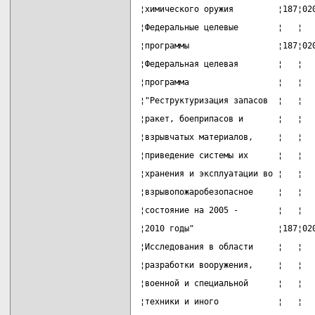
¦химического оружия         ¦187¦02
¦Федеральные целевые        ¦   ¦  
¦программы                  ¦187¦02
¦Федеральная целевая        ¦   ¦  
¦программа                  ¦   ¦  
¦"Реструктуризация запасов  ¦   ¦  
¦ракет, боеприпасов и       ¦   ¦  
¦взрывчатых материалов,     ¦   ¦  
¦приведение системы их      ¦   ¦  
¦хранения и эксплуатации во ¦   ¦  
¦взрывопожаробезопасное     ¦   ¦  
¦состояние на 2005 -        ¦   ¦  
¦2010 годы"                 ¦187¦02
¦Исследования в области     ¦   ¦  
¦разработки вооружения,     ¦   ¦  
¦военной и специальной      ¦   ¦  
¦техники и иного            ¦   ¦  