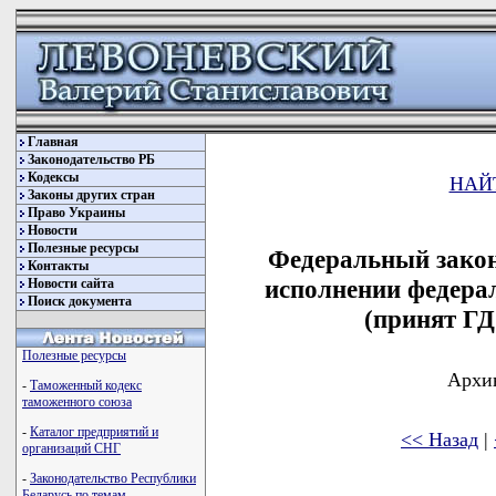
Главная
Законодательство РБ
Кодексы
НАЙ
Законы других стран
Право Украины
Новости
Полезные ресурсы
Федеральный закон
Контакты
исполнении федерал
Новости сайта
Поиск документа
(принят ГД
Полезные ресурсы
Архив
-
Таможенный кодекс
таможенного союза
-
Каталог предприятий и
<< Назад
|
организаций СНГ
-
Законодательство Республики
Беларусь по темам