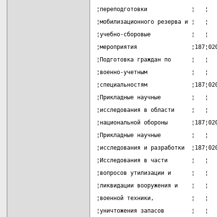
¦переподготовки             ¦   ¦  
¦мобилизационного резерва и ¦   ¦  
¦учебно-сборовые            ¦   ¦  
¦мероприятия                ¦187¦02
¦Подготовка граждан по      ¦   ¦  
¦военно-учетным             ¦   ¦  
¦специальностям             ¦187¦02
¦Прикладные научные         ¦   ¦  
¦исследования в области     ¦   ¦  
¦национальной обороны       ¦187¦02
¦Прикладные научные         ¦   ¦  
¦исследования и разработки  ¦187¦02
¦Исследования в части       ¦   ¦  
¦вопросов утилизации и      ¦   ¦  
¦ликвидации вооружения и    ¦   ¦  
¦военной техники,           ¦   ¦  
¦уничтожения запасов        ¦   ¦  