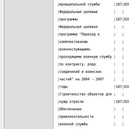
¦муниципальной службы       ¦187¦02
¦Федеральные целевые        ¦   ¦  
¦программы                  ¦187¦02
¦Федеральная целевая        ¦   ¦  
¦программа "Переход к       ¦   ¦  
¦комплектованию             ¦   ¦  
¦военнослужащими,           ¦   ¦  
¦проходящими военную службу ¦   ¦  
¦по контракту, ряда         ¦   ¦  
¦соединений и воинских      ¦   ¦  
¦частей" на 2004 - 2007     ¦   ¦  
¦годы                       ¦187¦02
¦Строительство объектов для ¦   ¦  
¦нужд отрасли               ¦187¦02
¦Обеспечение                ¦   ¦  
¦привлекательности          ¦   ¦  
¦военной службы             ¦   ¦  