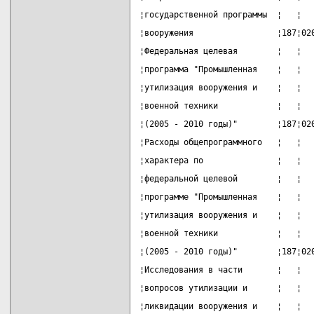
¦государственной программы  ¦   ¦  
¦вооружения                 ¦187¦02
¦Федеральная целевая        ¦   ¦  
¦программа "Промышленная    ¦   ¦  
¦утилизация вооружения и    ¦   ¦  
¦военной техники            ¦   ¦  
¦(2005 - 2010 годы)"        ¦187¦02
¦Расходы общепрограммного   ¦   ¦  
¦характера по               ¦   ¦  
¦федеральной целевой        ¦   ¦  
¦программе "Промышленная    ¦   ¦  
¦утилизация вооружения и    ¦   ¦  
¦военной техники            ¦   ¦  
¦(2005 - 2010 годы)"        ¦187¦02
¦Исследования в части       ¦   ¦  
¦вопросов утилизации и      ¦   ¦  
¦ликвидации вооружения и    ¦   ¦  