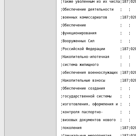
¦также уволенным из их числа¦187¦02
¦Обеспечение деятельности   ¦   ¦  
¦военных комиссариатов      ¦187¦02
¦Обеспечение                ¦   ¦  
¦функционирования           ¦   ¦  
¦Вооруженных Сил            ¦   ¦  
¦Российской Федерации       ¦187¦02
¦Накопительно-ипотечная     ¦   ¦  
¦система жилищного          ¦   ¦  
¦обеспечения военнослужащих ¦187¦02
¦Накопительные взносы       ¦187¦02
¦Обеспечение создания       ¦   ¦  
¦государственной системы    ¦   ¦  
¦изготовления, оформления и ¦   ¦  
¦контроля паспортно-        ¦   ¦  
¦визовых документов нового  ¦   ¦  
¦поколения                  ¦187¦02
¦Специальные мероприятия    ¦187¦02