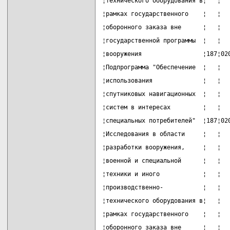
¦технического оборудования в¦   ¦  
¦рамках государственного    ¦   ¦  
¦оборонного заказа вне      ¦   ¦  
¦государственной программы  ¦   ¦  
¦вооружения                 ¦187¦02
¦Подпрограмма "Обеспечение  ¦   ¦  
¦использования              ¦   ¦  
¦спутниковых навигационных  ¦   ¦  
¦систем в интересах         ¦   ¦  
¦специальных потребителей"  ¦187¦02
¦Исследования в области     ¦   ¦  
¦разработки вооружения,     ¦   ¦  
¦военной и специальной      ¦   ¦  
¦техники и иного            ¦   ¦  
¦производственно-           ¦   ¦  
¦технического оборудования в¦   ¦  
¦рамках государственного    ¦   ¦  
¦оборонного заказа вне      ¦   ¦  