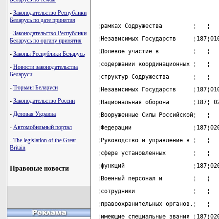
-
Законодательство Республики
Беларусь по дате принятия
¦рамках Содружества         ¦   ¦  
-
Законодательство Республики
¦Независимых Государств     ¦187¦01
Беларусь по органу принятия
¦Долевое участие в          ¦   ¦  
-
Законы Республики Беларусь
¦содержании координационных ¦   ¦  
-
Новости законодательства
Беларуси
¦структур Содружества       ¦   ¦  
-
Тюрьмы Беларуси
¦Независимых Государств     ¦187¦01
-
Законодательство России
¦Национальная оборона       ¦187¦ 0
-
Деловая Украина
¦Вооруженные Силы Российской¦   ¦  
-
Автомобильный портал
¦Федерации                  ¦187¦02
-
The legislation of the Great
¦Руководство и управление в ¦   ¦  
Britain
¦сфере установленных        ¦   ¦  
¦функций                    ¦187¦02
Правовые новости
¦Военный персонал и         ¦   ¦  
¦сотрудники                 ¦   ¦  
¦правоохранительных органов,¦   ¦  
¦имеющие специальные звания ¦187¦02