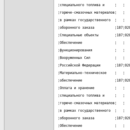
¦специального топлива и     ¦   ¦  
¦горюче-смазочных материалов¦   ¦  
¦в рамках государственного  ¦   ¦  
¦оборонного заказа          ¦187¦02
¦Специальные объекты        ¦187¦02
¦Обеспечение                ¦   ¦  
¦функционирования           ¦   ¦  
¦Вооруженных Сил            ¦   ¦  
¦Российской Федерации       ¦187¦02
¦Материально-техническое    ¦   ¦  
¦обеспечение                ¦187¦02
¦Оплата и хранение          ¦   ¦  
¦специального топлива и     ¦   ¦  
¦горюче-смазочных материалов¦   ¦  
¦в рамках государственного  ¦   ¦  
¦оборонного заказа          ¦187¦02
¦Обеспечение                ¦   ¦  