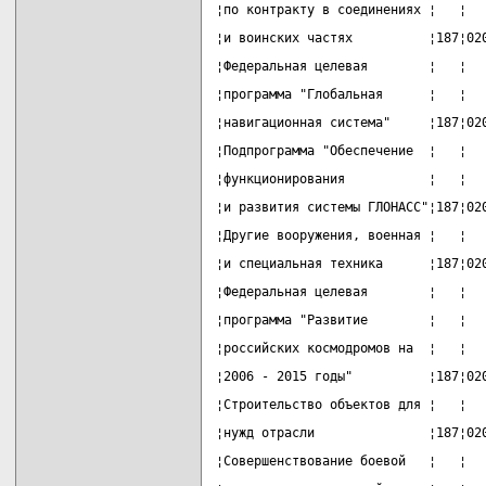
¦по контракту в соединениях ¦   ¦  
¦и воинских частях          ¦187¦02
¦Федеральная целевая        ¦   ¦  
¦программа "Глобальная      ¦   ¦  
¦навигационная система"     ¦187¦02
¦Подпрограмма "Обеспечение  ¦   ¦  
¦функционирования           ¦   ¦  
¦и развития системы ГЛОНАСС"¦187¦02
¦Другие вооружения, военная ¦   ¦  
¦и специальная техника      ¦187¦02
¦Федеральная целевая        ¦   ¦  
¦программа "Развитие        ¦   ¦  
¦российских космодромов на  ¦   ¦  
¦2006 - 2015 годы"          ¦187¦02
¦Строительство объектов для ¦   ¦  
¦нужд отрасли               ¦187¦02
¦Совершенствование боевой   ¦   ¦  