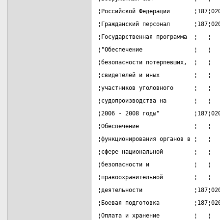
¦Российской Федерации       ¦187¦02
¦Гражданский персонал       ¦187¦02
¦Государственная программа  ¦   ¦  
¦"Обеспечение               ¦   ¦  
¦безопасности потерпевших,  ¦   ¦  
¦свидетелей и иных          ¦   ¦  
¦участников уголовного      ¦   ¦  
¦судопроизводства на        ¦   ¦  
¦2006 - 2008 годы"          ¦187¦02
¦Обеспечение                ¦   ¦  
¦функционирования органов в ¦   ¦  
¦сфере национальной         ¦   ¦  
¦безопасности и             ¦   ¦  
¦правоохранительной         ¦   ¦  
¦деятельности               ¦187¦02
¦Боевая подготовка          ¦187¦02
¦Оплата и хранение          ¦   ¦  