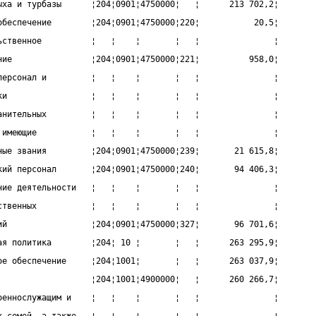
ыха и турбазы      ¦204¦0901¦4750000¦   ¦      213 702,2¦
обеспечение        ¦204¦0901¦4750000¦220¦           20,5¦
ьственное          ¦   ¦    ¦       ¦   ¦               ¦
ние                ¦204¦0901¦4750000¦221¦          958,0¦
персонал и         ¦   ¦    ¦       ¦   ¦               ¦
ки                 ¦   ¦    ¦       ¦   ¦               ¦
анительных         ¦   ¦    ¦       ¦   ¦               ¦
 имеющие           ¦   ¦    ¦       ¦   ¦               ¦
ные звания         ¦204¦0901¦4750000¦239¦       21 615,8¦
кий персонал       ¦204¦0901¦4750000¦240¦       94 406,3¦
ние деятельности   ¦   ¦    ¦       ¦   ¦               ¦
ственных           ¦   ¦    ¦       ¦   ¦               ¦
ий                 ¦204¦0901¦4750000¦327¦       96 701,6¦
ая политика        ¦204¦ 10 ¦       ¦   ¦      263 295,9¦
ое обеспечение     ¦204¦1001¦       ¦   ¦      263 037,9¦
                   ¦204¦1001¦4900000¦   ¦      260 266,7¦
оеннослужащим и    ¦   ¦    ¦       ¦   ¦               ¦