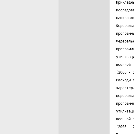
¦Прикладн
¦исследов
¦национал
¦Федераль
¦программ
¦Федераль
¦программ
¦утилизац
¦военной 
¦(2005 - 
¦Расходы 
¦характер
¦федераль
¦программ
¦утилизац
¦военной 
¦(2005 - 