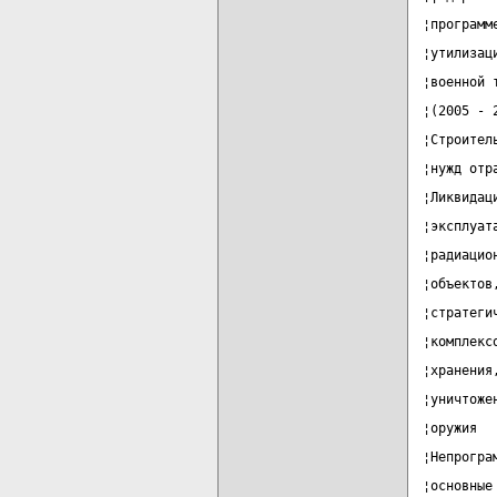
¦программ
¦утилизац
¦военной 
¦(2005 - 
¦Строител
¦нужд отр
¦Ликвидац
¦эксплуат
¦радиацио
¦объектов
¦стратеги
¦комплекс
¦хранения
¦уничтоже
¦оружия  
¦Непрогра
¦основные