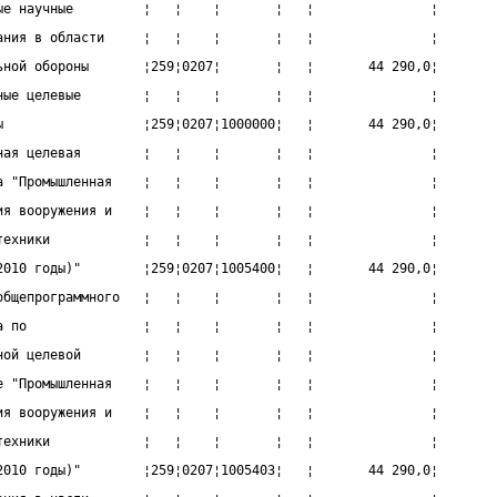
ые научные         ¦   ¦    ¦       ¦   ¦               ¦
ания в области     ¦   ¦    ¦       ¦   ¦               ¦
ьной обороны       ¦259¦0207¦       ¦   ¦       44 290,0¦
ные целевые        ¦   ¦    ¦       ¦   ¦               ¦
ы                  ¦259¦0207¦1000000¦   ¦       44 290,0¦
ная целевая        ¦   ¦    ¦       ¦   ¦               ¦
а "Промышленная    ¦   ¦    ¦       ¦   ¦               ¦
ия вооружения и    ¦   ¦    ¦       ¦   ¦               ¦
техники            ¦   ¦    ¦       ¦   ¦               ¦
2010 годы)"        ¦259¦0207¦1005400¦   ¦       44 290,0¦
общепрограммного   ¦   ¦    ¦       ¦   ¦               ¦
а по               ¦   ¦    ¦       ¦   ¦               ¦
ной целевой        ¦   ¦    ¦       ¦   ¦               ¦
е "Промышленная    ¦   ¦    ¦       ¦   ¦               ¦
ия вооружения и    ¦   ¦    ¦       ¦   ¦               ¦
техники            ¦   ¦    ¦       ¦   ¦               ¦
2010 годы)"        ¦259¦0207¦1005403¦   ¦       44 290,0¦