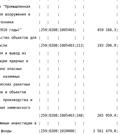
е "Промышленная    ¦   ¦    ¦       ¦   ¦               ¦
ия вооружения и    ¦   ¦    ¦       ¦   ¦               ¦
техники            ¦   ¦    ¦       ¦   ¦               ¦
2010 годы)"        ¦259¦0208¦1005403¦   ¦      459 166,3¦
ьство объектов для ¦   ¦    ¦       ¦   ¦               ¦
асли               ¦259¦0208¦1005403¦213¦      193 206,9¦
ия и вывод из      ¦   ¦    ¦       ¦   ¦               ¦
ации ядерных и     ¦   ¦    ¦       ¦   ¦               ¦
нно опасных        ¦   ¦    ¦       ¦   ¦               ¦
, наземных         ¦   ¦    ¦       ¦   ¦               ¦
ческих ракетных    ¦   ¦    ¦       ¦   ¦               ¦
ов и объектов      ¦   ¦    ¦       ¦   ¦               ¦
, производства и   ¦   ¦    ¦       ¦   ¦               ¦
ния химического    ¦   ¦    ¦       ¦   ¦               ¦
                   ¦259¦0208¦1005403¦248¦      265 959,4¦
ммные инвестиции в ¦   ¦    ¦       ¦   ¦               ¦
 фонды             ¦259¦0208¦1020000¦   ¦    2 561 479,8¦