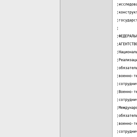
¦исследов
¦конструк
¦государс
¦        
¦ФЕДЕРАЛЬ
¦АГЕНТСТВ
¦Национал
¦Реализац
¦обязател
¦военно-т
¦сотрудни
¦Военно-т
¦сотрудни
¦Междунар
¦обязател
¦военно-т
¦сотрудни