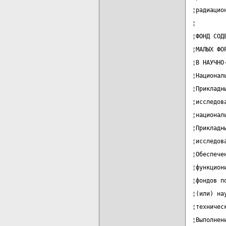
¦радиацио
¦        
¦ФОНД СОД
¦МАЛЫХ ФО
¦В НАУЧНО
¦Национал
¦Прикладн
¦исследов
¦национал
¦Прикладн
¦исследов
¦Обеспече
¦функцион
¦фондов п
¦(или) на
¦техничес
¦Выполнен