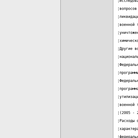
¦Исследов
¦вопросов
¦ликвидац
¦военной 
¦уничтоже
¦химическ
¦Другие в
¦национал
¦Федераль
¦программ
¦Федераль
¦программ
¦утилизац
¦военной 
¦(2005 - 
¦Расходы 
¦характер
¦федераль