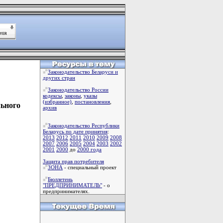
Законодательство Беларуси и
других стран
Законодательство России
кодексы
,
законы
,
указы
(избранное)
,
постановления
,
льного
архив
Законодательство Республики
Беларусь по дате принятия
:
2013
2012
2011
2010
2009
2008
2007
2006
2005
2004
2003
2002
2001
2000
до
2000 года
Защита прав потребителя
ЗОНА
- специальный проект
Бюллетень
"ПРЕДПРИНИМАТЕЛЬ"
- о
предпринимателях.