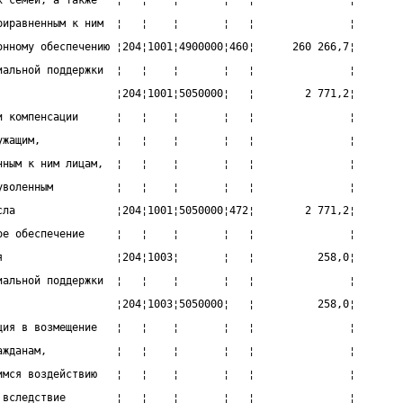
х семей, а также   ¦   ¦    ¦       ¦   ¦               ¦
риравненным к ним  ¦   ¦    ¦       ¦   ¦               ¦
онному обеспечению ¦204¦1001¦4900000¦460¦      260 266,7¦
иальной поддержки  ¦   ¦    ¦       ¦   ¦               ¦
                   ¦204¦1001¦5050000¦   ¦        2 771,2¦
и компенсации      ¦   ¦    ¦       ¦   ¦               ¦
ужащим,            ¦   ¦    ¦       ¦   ¦               ¦
нным к ним лицам,  ¦   ¦    ¦       ¦   ¦               ¦
уволенным          ¦   ¦    ¦       ¦   ¦               ¦
сла                ¦204¦1001¦5050000¦472¦        2 771,2¦
ое обеспечение     ¦   ¦    ¦       ¦   ¦               ¦
я                  ¦204¦1003¦       ¦   ¦          258,0¦
иальной поддержки  ¦   ¦    ¦       ¦   ¦               ¦
                   ¦204¦1003¦5050000¦   ¦          258,0¦
ция в возмещение   ¦   ¦    ¦       ¦   ¦               ¦
ажданам,           ¦   ¦    ¦       ¦   ¦               ¦
имся воздействию   ¦   ¦    ¦       ¦   ¦               ¦
 вследствие        ¦   ¦    ¦       ¦   ¦               ¦