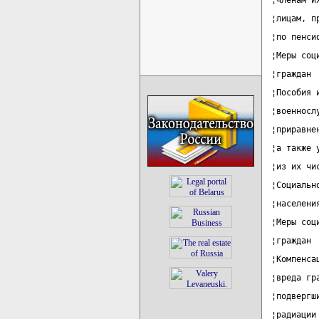
¦членам и
¦лицам, п
¦по пенси
¦Меры соц
¦граждан 
¦Пособия 
¦военносл
¦приравне
¦а также 
¦из их чи
¦Социальн
¦населени
¦Меры соц
¦граждан 
¦Компенса
¦вреда гр
¦подвергш
¦радиации