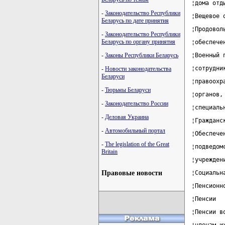
¦дома отд
-
Законодательство Республики
¦Вещевое 
Беларусь по дате принятия
¦Продовол
-
Законодательство Республики
Беларусь по органу принятия
¦обеспече
-
Законы Республики Беларусь
¦Военный 
¦сотрудни
-
Новости законодательства
Беларуси
¦правоохр
-
Тюрьмы Беларуси
¦органов,
-
Законодательство России
¦специаль
-
Деловая Украина
¦Гражданс
-
Автомобильный портал
¦Обеспече
-
The legislation of the Great
¦подведом
Britain
¦учрежден
Правовые новости
¦Социальн
¦Пенсионн
¦Пенсии  
¦Пенсии в