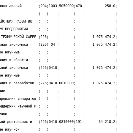
нных аварий        ¦204¦1003¦5050000¦470¦          258,0¦
                   ¦   ¦    ¦       ¦   ¦               ¦
ЕЙСТВИЯ РАЗВИТИЮ   ¦   ¦    ¦       ¦   ¦               ¦
РМ ПРЕДПРИЯТИЙ     ¦   ¦    ¦       ¦   ¦               ¦
-ТЕХНИЧЕСКОЙ СФЕРЕ ¦226¦    ¦       ¦   ¦    1 075 474,2¦
ьная экономика     ¦226¦ 04 ¦       ¦   ¦    1 075 474,2¦
ые научные         ¦   ¦    ¦       ¦   ¦               ¦
ания в области     ¦   ¦    ¦       ¦   ¦               ¦
ьной экономики     ¦226¦0410¦       ¦   ¦    1 075 474,2¦
ые научные         ¦   ¦    ¦       ¦   ¦               ¦
ания и разработки  ¦226¦0410¦0810000¦   ¦    1 075 474,2¦
ние                ¦   ¦    ¦       ¦   ¦               ¦
ирования аппаратов ¦   ¦    ¦       ¦   ¦               ¦
оддержки научной и ¦   ¦    ¦       ¦   ¦               ¦
учно-              ¦   ¦    ¦       ¦   ¦               ¦
кой деятельности   ¦226¦0410¦0810000¦191¦       64 218,2¦
ие научно-         ¦   ¦    ¦       ¦   ¦               ¦