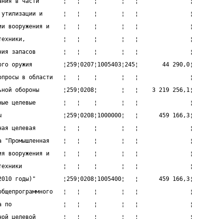
ания в части       ¦   ¦    ¦       ¦   ¦               ¦
 утилизации и      ¦   ¦    ¦       ¦   ¦               ¦
ии вооружения и    ¦   ¦    ¦       ¦   ¦               ¦
техники,           ¦   ¦    ¦       ¦   ¦               ¦
ния запасов        ¦   ¦    ¦       ¦   ¦               ¦
ого оружия         ¦259¦0207¦1005403¦245¦       44 290,0¦
опросы в области   ¦   ¦    ¦       ¦   ¦               ¦
ьной обороны       ¦259¦0208¦       ¦   ¦    3 219 256,1¦
ные целевые        ¦   ¦    ¦       ¦   ¦               ¦
ы                  ¦259¦0208¦1000000¦   ¦      459 166,3¦
ная целевая        ¦   ¦    ¦       ¦   ¦               ¦
а "Промышленная    ¦   ¦    ¦       ¦   ¦               ¦
ия вооружения и    ¦   ¦    ¦       ¦   ¦               ¦
техники            ¦   ¦    ¦       ¦   ¦               ¦
2010 годы)"        ¦259¦0208¦1005400¦   ¦      459 166,3¦
общепрограммного   ¦   ¦    ¦       ¦   ¦               ¦
а по               ¦   ¦    ¦       ¦   ¦               ¦
ной целевой        ¦   ¦    ¦       ¦   ¦               ¦