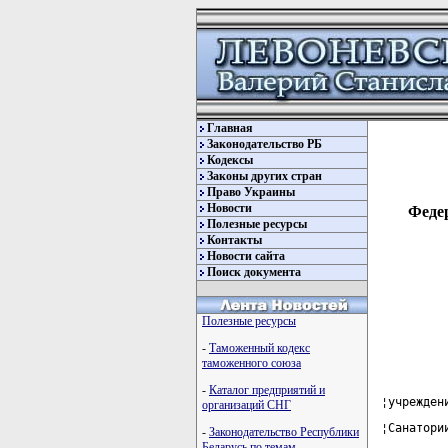
Главная
Законодательство РБ
Кодексы
Законы других стран
Право Украины
Новости
Федер
Полезные ресурсы
Контакты
Новости сайта
Поиск документа
Полезные ресурсы
-
Таможенный кодекс
таможенного союза
-
Каталог предприятий и
¦учрежден
организаций СНГ
¦Санатори
-
Законодательство Республики
Беларусь по темам