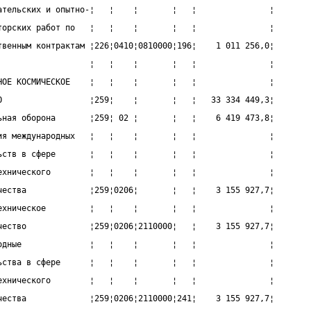
ательских и опытно-¦   ¦    ¦       ¦   ¦               ¦
торских работ по   ¦   ¦    ¦       ¦   ¦               ¦
твенным контрактам ¦226¦0410¦0810000¦196¦    1 011 256,0¦
                   ¦   ¦    ¦       ¦   ¦               ¦
НОЕ КОСМИЧЕСКОЕ    ¦   ¦    ¦       ¦   ¦               ¦
О                  ¦259¦    ¦       ¦   ¦   33 334 449,3¦
ьная оборона       ¦259¦ 02 ¦       ¦   ¦    6 419 473,8¦
ия международных   ¦   ¦    ¦       ¦   ¦               ¦
ьств в сфере       ¦   ¦    ¦       ¦   ¦               ¦
ехнического        ¦   ¦    ¦       ¦   ¦               ¦
чества             ¦259¦0206¦       ¦   ¦    3 155 927,7¦
ехническое         ¦   ¦    ¦       ¦   ¦               ¦
чество             ¦259¦0206¦2110000¦   ¦    3 155 927,7¦
одные              ¦   ¦    ¦       ¦   ¦               ¦
ьства в сфере      ¦   ¦    ¦       ¦   ¦               ¦
ехнического        ¦   ¦    ¦       ¦   ¦               ¦
чества             ¦259¦0206¦2110000¦241¦    3 155 927,7¦