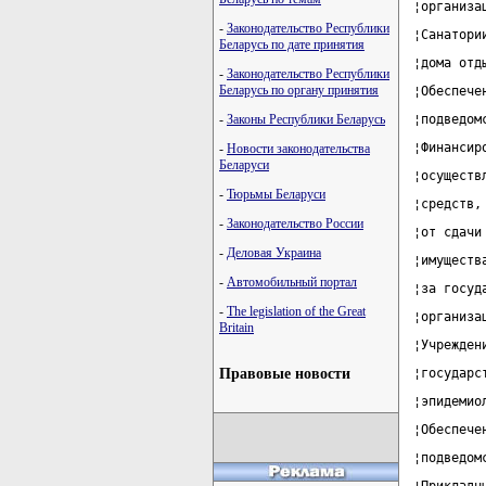
¦организа
-
Законодательство Республики
¦Санатори
Беларусь по дате принятия
¦дома отд
-
Законодательство Республики
Беларусь по органу принятия
¦Обеспече
-
Законы Республики Беларусь
¦подведом
¦Финансир
-
Новости законодательства
Беларуси
¦осуществ
-
Тюрьмы Беларуси
¦средств,
-
Законодательство России
¦от сдачи
-
Деловая Украина
¦имуществ
-
Автомобильный портал
¦за госуд
-
The legislation of the Great
¦организа
Britain
¦Учрежден
Правовые новости
¦государс
¦эпидемио
¦Обеспече
¦подведом