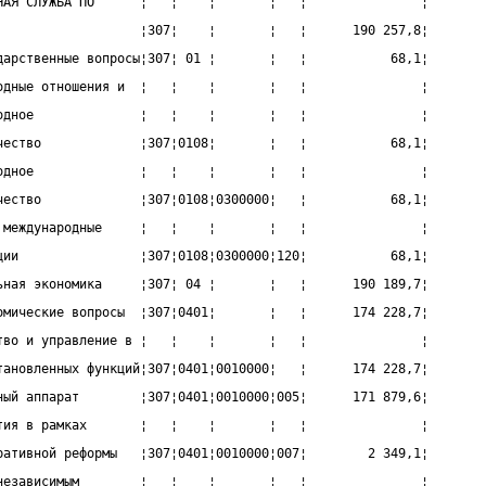
НАЯ СЛУЖБА ПО      ¦   ¦    ¦       ¦   ¦               ¦
                   ¦307¦    ¦       ¦   ¦      190 257,8¦
дарственные вопросы¦307¦ 01 ¦       ¦   ¦           68,1¦
одные отношения и  ¦   ¦    ¦       ¦   ¦               ¦
одное              ¦   ¦    ¦       ¦   ¦               ¦
чество             ¦307¦0108¦       ¦   ¦           68,1¦
одное              ¦   ¦    ¦       ¦   ¦               ¦
чество             ¦307¦0108¦0300000¦   ¦           68,1¦
 международные     ¦   ¦    ¦       ¦   ¦               ¦
ции                ¦307¦0108¦0300000¦120¦           68,1¦
ьная экономика     ¦307¦ 04 ¦       ¦   ¦      190 189,7¦
омические вопросы  ¦307¦0401¦       ¦   ¦      174 228,7¦
тво и управление в ¦   ¦    ¦       ¦   ¦               ¦
тановленных функций¦307¦0401¦0010000¦   ¦      174 228,7¦
ный аппарат        ¦307¦0401¦0010000¦005¦      171 879,6¦
тия в рамках       ¦   ¦    ¦       ¦   ¦               ¦
ративной реформы   ¦307¦0401¦0010000¦007¦        2 349,1¦
независимым        ¦   ¦    ¦       ¦   ¦               ¦