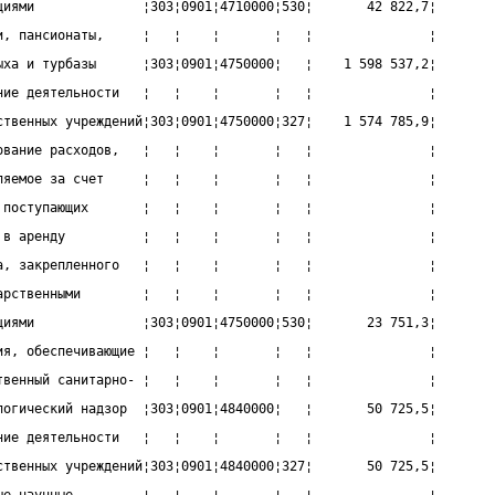
циями              ¦303¦0901¦4710000¦530¦       42 822,7¦
и, пансионаты,     ¦   ¦    ¦       ¦   ¦               ¦
ыха и турбазы      ¦303¦0901¦4750000¦   ¦    1 598 537,2¦
ние деятельности   ¦   ¦    ¦       ¦   ¦               ¦
ственных учреждений¦303¦0901¦4750000¦327¦    1 574 785,9¦
ование расходов,   ¦   ¦    ¦       ¦   ¦               ¦
ляемое за счет     ¦   ¦    ¦       ¦   ¦               ¦
 поступающих       ¦   ¦    ¦       ¦   ¦               ¦
 в аренду          ¦   ¦    ¦       ¦   ¦               ¦
а, закрепленного   ¦   ¦    ¦       ¦   ¦               ¦
арственными        ¦   ¦    ¦       ¦   ¦               ¦
циями              ¦303¦0901¦4750000¦530¦       23 751,3¦
ия, обеспечивающие ¦   ¦    ¦       ¦   ¦               ¦
твенный санитарно- ¦   ¦    ¦       ¦   ¦               ¦
логический надзор  ¦303¦0901¦4840000¦   ¦       50 725,5¦
ние деятельности   ¦   ¦    ¦       ¦   ¦               ¦
ственных учреждений¦303¦0901¦4840000¦327¦       50 725,5¦