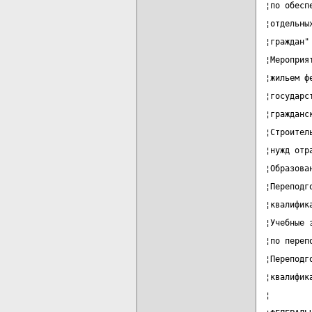
¦по обесп
¦отдельны
¦граждан"
¦Мероприя
¦жильем ф
¦государс
¦гражданс
¦Строител
¦нужд отр
¦Образова
¦Переподг
¦квалифик
¦Учебные 
¦по переп
¦Переподг
¦квалифик
¦        