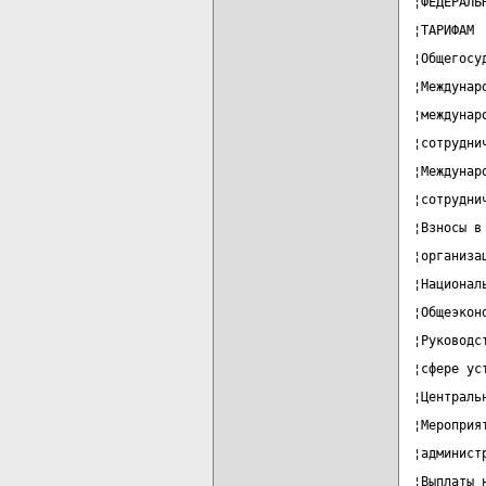
¦ФЕДЕРАЛЬ
¦ТАРИФАМ 
¦Общегосу
¦Междунар
¦междунар
¦сотрудни
¦Междунар
¦сотрудни
¦Взносы в
¦организа
¦Национал
¦Общеэкон
¦Руководс
¦сфере ус
¦Централь
¦Мероприя
¦админист
¦Выплаты 