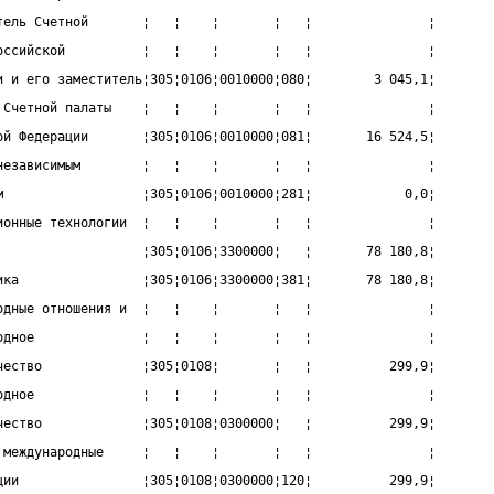
тель Счетной       ¦   ¦    ¦       ¦   ¦               ¦
оссийской          ¦   ¦    ¦       ¦   ¦               ¦
и и его заместитель¦305¦0106¦0010000¦080¦        3 045,1¦
 Счетной палаты    ¦   ¦    ¦       ¦   ¦               ¦
ой Федерации       ¦305¦0106¦0010000¦081¦       16 524,5¦
независимым        ¦   ¦    ¦       ¦   ¦               ¦
м                  ¦305¦0106¦0010000¦281¦            0,0¦
ионные технологии  ¦   ¦    ¦       ¦   ¦               ¦
                   ¦305¦0106¦3300000¦   ¦       78 180,8¦
ика                ¦305¦0106¦3300000¦381¦       78 180,8¦
одные отношения и  ¦   ¦    ¦       ¦   ¦               ¦
одное              ¦   ¦    ¦       ¦   ¦               ¦
чество             ¦305¦0108¦       ¦   ¦          299,9¦
одное              ¦   ¦    ¦       ¦   ¦               ¦
чество             ¦305¦0108¦0300000¦   ¦          299,9¦
 международные     ¦   ¦    ¦       ¦   ¦               ¦
ции                ¦305¦0108¦0300000¦120¦          299,9¦