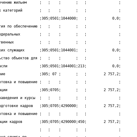
ечению жильем      ¦   ¦    ¦       ¦   ¦               ¦
х категорий        ¦   ¦    ¦       ¦   ¦               ¦
                   ¦305¦0501¦1044000¦   ¦            0,0¦
тия по обеспечению ¦   ¦    ¦       ¦   ¦               ¦
едеральных         ¦   ¦    ¦       ¦   ¦               ¦
твенных            ¦   ¦    ¦       ¦   ¦               ¦
ких служащих       ¦305¦0501¦1044001¦   ¦            0,0¦
ьство объектов для ¦   ¦    ¦       ¦   ¦               ¦
асли               ¦305¦0501¦1044001¦213¦            0,0¦
ние                ¦305¦ 07 ¦       ¦   ¦        2 757,2¦
отовка и повышение ¦   ¦    ¦       ¦   ¦               ¦
ации               ¦305¦0705¦       ¦   ¦        2 757,2¦
заведения и курсы  ¦   ¦    ¦       ¦   ¦               ¦
одготовке кадров   ¦305¦0705¦4290000¦   ¦        2 757,2¦
отовка и повышение ¦   ¦    ¦       ¦   ¦               ¦
ации кадров        ¦305¦0705¦4290000¦450¦        2 757,2¦
                   ¦   ¦    ¦       ¦   ¦               ¦