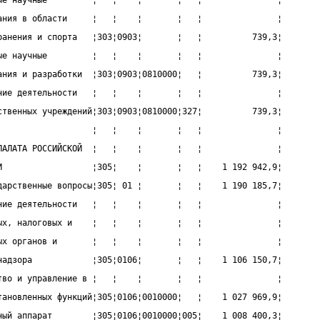
ые научные         ¦   ¦    ¦       ¦   ¦               ¦
ания в области     ¦   ¦    ¦       ¦   ¦               ¦
ранения и спорта   ¦303¦0903¦       ¦   ¦          739,3¦
ые научные         ¦   ¦    ¦       ¦   ¦               ¦
ания и разработки  ¦303¦0903¦0810000¦   ¦          739,3¦
ние деятельности   ¦   ¦    ¦       ¦   ¦               ¦
ственных учреждений¦303¦0903¦0810000¦327¦          739,3¦
                   ¦   ¦    ¦       ¦   ¦               ¦
ПАЛАТА РОССИЙСКОЙ  ¦   ¦    ¦       ¦   ¦               ¦
И                  ¦305¦    ¦       ¦   ¦    1 192 942,9¦
дарственные вопросы¦305¦ 01 ¦       ¦   ¦    1 190 185,7¦
ние деятельности   ¦   ¦    ¦       ¦   ¦               ¦
ых, налоговых и    ¦   ¦    ¦       ¦   ¦               ¦
ых органов и       ¦   ¦    ¦       ¦   ¦               ¦
надзора            ¦305¦0106¦       ¦   ¦    1 106 150,7¦
тво и управление в ¦   ¦    ¦       ¦   ¦               ¦
тановленных функций¦305¦0106¦0010000¦   ¦    1 027 969,9¦
ный аппарат        ¦305¦0106¦0010000¦005¦    1 008 400,3¦