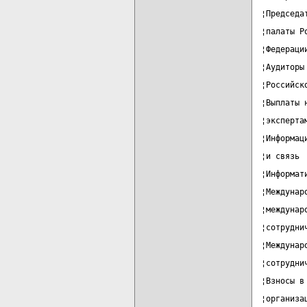
¦Председа
¦палаты Р
¦Федераци
¦Аудиторы
¦Российск
¦Выплаты 
¦эксперта
¦Информац
¦и связь 
¦Информат
¦Междунар
¦междунар
¦сотрудни
¦Междунар
¦сотрудни
¦Взносы в
¦организа