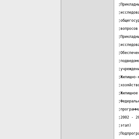
¦Прикладн
¦исследов
¦общегосу
¦вопросов
¦Прикладн
¦исследов
¦Обеспече
¦подведом
¦учрежден
¦Жилищно-
¦хозяйств
¦Жилищное
¦Федераль
¦программ
¦2002 - 2
¦этап)   
¦Подпрогр