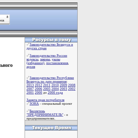
Законодательство Беларуси и
других стран
Законодательство России
кодексы
,
законы
,
указы
(избранное)
,
постановления
,
льного
архив
Законодательство Республики
Беларусь по дате принятия
:
2013
2012
2011
2010
2009
2008
2007
2006
2005
2004
2003
2002
2001
2000
до
2000 года
Защита прав потребителя
ЗОНА
- специальный проект
Бюллетень
"ПРЕДПРИНИМАТЕЛЬ"
- о
предпринимателях.