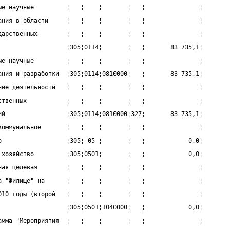
ые научные         ¦   ¦    ¦       ¦   ¦               ¦
ания в области     ¦   ¦    ¦       ¦   ¦               ¦
дарственных        ¦   ¦    ¦       ¦   ¦               ¦
                   ¦305¦0114¦       ¦   ¦       83 735,1¦
ые научные         ¦   ¦    ¦       ¦   ¦               ¦
ания и разработки  ¦305¦0114¦0810000¦   ¦       83 735,1¦
ние деятельности   ¦   ¦    ¦       ¦   ¦               ¦
ственных           ¦   ¦    ¦       ¦   ¦               ¦
ий                 ¦305¦0114¦0810000¦327¦       83 735,1¦
коммунальное       ¦   ¦    ¦       ¦   ¦               ¦
о                  ¦305¦ 05 ¦       ¦   ¦            0,0¦
 хозяйство         ¦305¦0501¦       ¦   ¦            0,0¦
ная целевая        ¦   ¦    ¦       ¦   ¦               ¦
а "Жилище" на      ¦   ¦    ¦       ¦   ¦               ¦
010 годы (второй   ¦   ¦    ¦       ¦   ¦               ¦
                   ¦305¦0501¦1040000¦   ¦            0,0¦
амма "Мероприятия  ¦   ¦    ¦       ¦   ¦               ¦