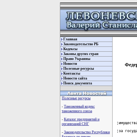
Главная
Законодательство РБ
Кодексы
Законы других стран
Право Украины
Новости
Федер
Полезные ресурсы
Контакты
Новости сайта
Поиск документа
Полезные ресурсы
-
Таможенный кодекс
таможенного союза
-
Каталог предприятий и
¦имуществ
организаций СНГ
¦за госуд
-
Законодательство Республики
Беларусь по темам