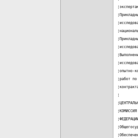
¦эксперта
¦Прикладн
¦исследов
¦национал
¦Прикладн
¦исследов
¦Выполнен
¦исследов
¦опытно-к
¦работ по
¦контракт
¦        
¦ЦЕНТРАЛЬ
¦КОМИССИЯ
¦ФЕДЕРАЦИ
¦Общегосу
¦Обеспече