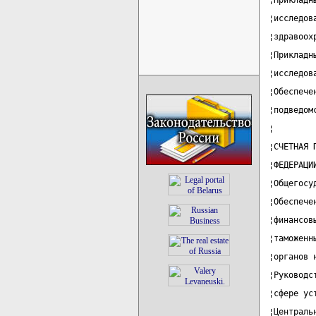
¦Прикладн
¦исследов
¦здравоох
¦Прикладн
¦исследов
¦Обеспече
¦подведом
¦        
¦СЧЕТНАЯ 
¦ФЕДЕРАЦИ
¦Общегосу
¦Обеспече
¦финансов
¦таможенн
¦органов 
¦Руководс
¦сфере ус
¦Централь