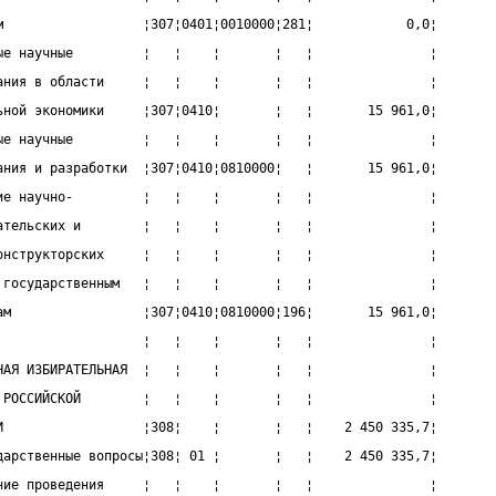
м                  ¦307¦0401¦0010000¦281¦            0,0¦
ые научные         ¦   ¦    ¦       ¦   ¦               ¦
ания в области     ¦   ¦    ¦       ¦   ¦               ¦
ьной экономики     ¦307¦0410¦       ¦   ¦       15 961,0¦
ые научные         ¦   ¦    ¦       ¦   ¦               ¦
ания и разработки  ¦307¦0410¦0810000¦   ¦       15 961,0¦
ие научно-         ¦   ¦    ¦       ¦   ¦               ¦
ательских и        ¦   ¦    ¦       ¦   ¦               ¦
онструкторских     ¦   ¦    ¦       ¦   ¦               ¦
 государственным   ¦   ¦    ¦       ¦   ¦               ¦
ам                 ¦307¦0410¦0810000¦196¦       15 961,0¦
                   ¦   ¦    ¦       ¦   ¦               ¦
НАЯ ИЗБИРАТЕЛЬНАЯ  ¦   ¦    ¦       ¦   ¦               ¦
 РОССИЙСКОЙ        ¦   ¦    ¦       ¦   ¦               ¦
И                  ¦308¦    ¦       ¦   ¦    2 450 335,7¦
дарственные вопросы¦308¦ 01 ¦       ¦   ¦    2 450 335,7¦
ние проведения     ¦   ¦    ¦       ¦   ¦               ¦