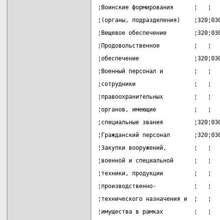
¦Воинские формирования      ¦   ¦  
¦(органы, подразделения)    ¦320¦03
¦Вещевое обеспечение        ¦320¦03
¦Продовольственное          ¦   ¦  
¦обеспечение                ¦320¦03
¦Военный персонал и         ¦   ¦  
¦сотрудники                 ¦   ¦  
¦правоохранительных         ¦   ¦  
¦органов, имеющие           ¦   ¦  
¦специальные звания         ¦320¦03
¦Гражданский персонал       ¦320¦03
¦Закупки вооружений,        ¦   ¦  
¦военной и специальной      ¦   ¦  
¦техники, продукции         ¦   ¦  
¦производственно-           ¦   ¦  
¦технического назначения и  ¦   ¦  
¦имущества в рамках         ¦   ¦  