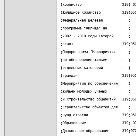
¦хозяйство                  ¦319¦ 0
¦Жилищное хозяйство         ¦319¦05
¦Федеральная целевая        ¦   ¦  
¦программа "Жилище" на      ¦   ¦  
¦2002 - 2010 годы (второй   ¦   ¦  
¦этап)                      ¦319¦05
¦Подпрограмма "Мероприятия  ¦   ¦  
¦по обеспечению жильем      ¦   ¦  
¦отдельных категорий        ¦   ¦  
¦граждан"                   ¦319¦05
¦Мероприятия по обеспечению ¦   ¦  
¦жильем молодых ученых      ¦   ¦  
¦и строительство общежитий  ¦319¦05
¦Строительство объектов для ¦   ¦  
¦нужд отрасли               ¦319¦05
¦Образование                ¦319¦ 0
¦Дошкольное образование     ¦319¦07