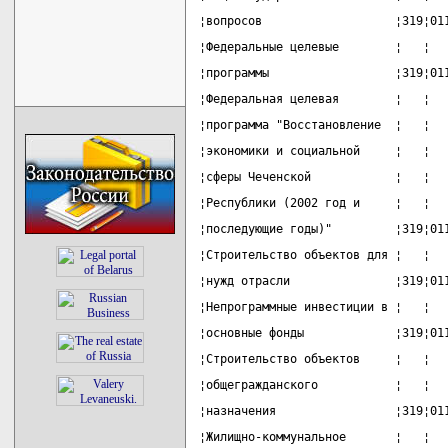
¦вопросов                   ¦319¦01
¦Федеральные целевые        ¦   ¦  
¦программы                  ¦319¦01
¦Федеральная целевая        ¦   ¦  
¦программа "Восстановление  ¦   ¦  
¦экономики и социальной     ¦   ¦  
¦сферы Чеченской            ¦   ¦  
¦Республики (2002 год и     ¦   ¦  
¦последующие годы)"         ¦319¦01
¦Строительство объектов для ¦   ¦  
¦нужд отрасли               ¦319¦01
¦Непрограммные инвестиции в ¦   ¦  
¦основные фонды             ¦319¦01
¦Строительство объектов     ¦   ¦  
¦общегражданского           ¦   ¦  
¦назначения                 ¦319¦01
¦Жилищно-коммунальное       ¦   ¦  