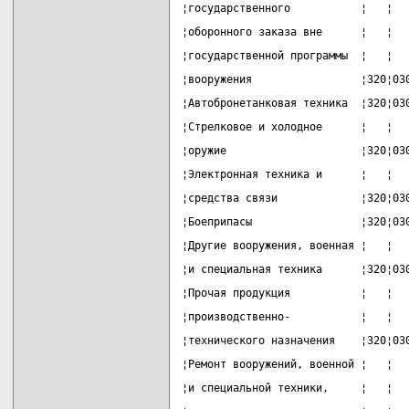
¦государственного           ¦   ¦  
¦оборонного заказа вне      ¦   ¦  
¦государственной программы  ¦   ¦  
¦вооружения                 ¦320¦03
¦Автобронетанковая техника  ¦320¦03
¦Стрелковое и холодное      ¦   ¦  
¦оружие                     ¦320¦03
¦Электронная техника и      ¦   ¦  
¦средства связи             ¦320¦03
¦Боеприпасы                 ¦320¦03
¦Другие вооружения, военная ¦   ¦  
¦и специальная техника      ¦320¦03
¦Прочая продукция           ¦   ¦  
¦производственно-           ¦   ¦  
¦технического назначения    ¦320¦03
¦Ремонт вооружений, военной ¦   ¦  
¦и специальной техники,     ¦   ¦  