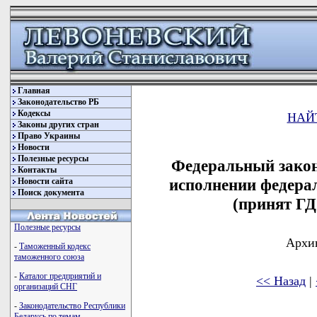
Главная
Законодательство РБ
Кодексы
НАЙ
Законы других стран
Право Украины
Новости
Полезные ресурсы
Федеральный закон
Контакты
исполнении федерал
Новости сайта
Поиск документа
(принят ГД
Полезные ресурсы
Архив
-
Таможенный кодекс
таможенного союза
-
Каталог предприятий и
<< Назад
|
организаций СНГ
-
Законодательство Республики
Беларусь по темам