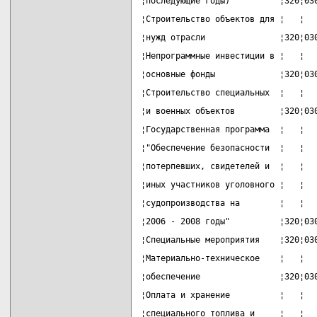
¦последующие годы)"         ¦320¦03
¦Строительство объектов для ¦   ¦  
¦нужд отрасли               ¦320¦03
¦Непрограммные инвестиции в ¦   ¦  
¦основные фонды             ¦320¦03
¦Строительство специальных  ¦   ¦  
¦и военных объектов         ¦320¦03
¦Государственная программа  ¦   ¦  
¦"Обеспечение безопасности  ¦   ¦  
¦потерпевших, свидетелей и  ¦   ¦  
¦иных участников уголовного ¦   ¦  
¦судопроизводства на        ¦   ¦  
¦2006 - 2008 годы"          ¦320¦03
¦Специальные мероприятия    ¦320¦03
¦Материально-техническое    ¦   ¦  
¦обеспечение                ¦320¦03
¦Оплата и хранение          ¦   ¦  
¦специального топлива и     ¦   ¦  