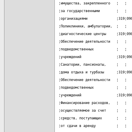
¦имущества, закрепленного   ¦   ¦  
¦за государственными        ¦   ¦  
¦организациями              ¦319¦09
¦Поликлиники, амбулатории,  ¦   ¦  
¦диагностические центры     ¦319¦09
¦Обеспечение деятельности   ¦   ¦  
¦подведомственных           ¦   ¦  
¦учреждений                 ¦319¦09
¦Санатории, пансионаты,     ¦   ¦  
¦дома отдыха и турбазы      ¦319¦09
¦Обеспечение деятельности   ¦   ¦  
¦подведомственных           ¦   ¦  
¦учреждений                 ¦319¦09
¦Финансирование расходов,   ¦   ¦  
¦осуществляемое за счет     ¦   ¦  
¦средств, поступающих       ¦   ¦  
¦от сдачи в аренду          ¦   ¦  