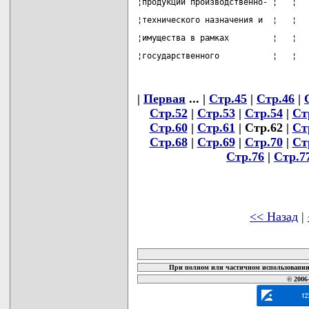
¦продукции производственно- ¦   ¦  
¦технического назначения и  ¦   ¦  
¦имущества в рамках         ¦   ¦  
¦государственного           ¦   ¦  
|
Первая
... |
Стр.45
|
Стр.46
|
Стр.52
|
Стр.53
|
Стр.54
|
Ст
Стр.60
|
Стр.61
| Стр.62 |
Ст
Стр.68
|
Стр.69
|
Стр.70
|
Ст
Стр.76
|
Стр.7
<< Назад
|
карта новых документов
При полном или частичном использовании 
© 2006