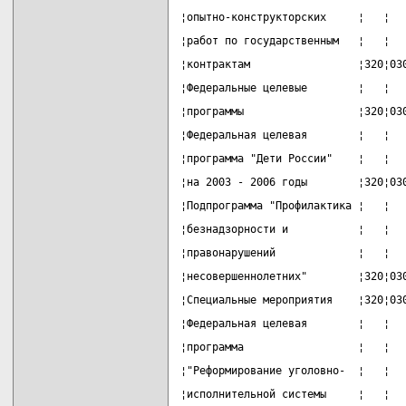
¦опытно-конструкторских     ¦   ¦  
¦работ по государственным   ¦   ¦  
¦контрактам                 ¦320¦03
¦Федеральные целевые        ¦   ¦  
¦программы                  ¦320¦03
¦Федеральная целевая        ¦   ¦  
¦программа "Дети России"    ¦   ¦  
¦на 2003 - 2006 годы        ¦320¦03
¦Подпрограмма "Профилактика ¦   ¦  
¦безнадзорности и           ¦   ¦  
¦правонарушений             ¦   ¦  
¦несовершеннолетних"        ¦320¦03
¦Специальные мероприятия    ¦320¦03
¦Федеральная целевая        ¦   ¦  
¦программа                  ¦   ¦  
¦"Реформирование уголовно-  ¦   ¦  
¦исполнительной системы     ¦   ¦  