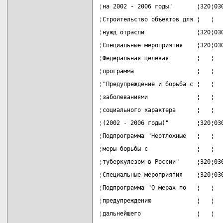
¦на 2002 - 2006 годы"       ¦320¦03
¦Строительство объектов для ¦   ¦  
¦нужд отрасли               ¦320¦03
¦Специальные мероприятия    ¦320¦03
¦Федеральная целевая        ¦   ¦  
¦программа                  ¦   ¦  
¦"Предупреждение и борьба с ¦   ¦  
¦заболеваниями              ¦   ¦  
¦социального характера      ¦   ¦  
¦(2002 - 2006 годы)"        ¦320¦03
¦Подпрограмма "Неотложные   ¦   ¦  
¦меры борьбы с              ¦   ¦  
¦туберкулезом в России"     ¦320¦03
¦Специальные мероприятия    ¦320¦03
¦Подпрограмма "О мерах по   ¦   ¦  
¦предупреждению             ¦   ¦  
¦дальнейшего                ¦   ¦  