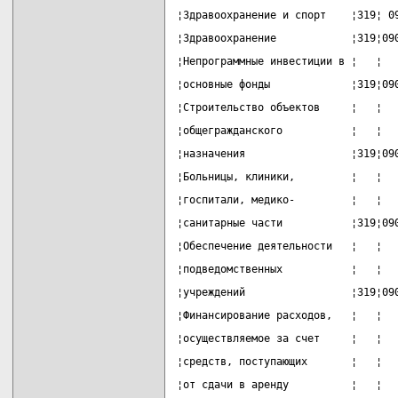
¦Здравоохранение и спорт    ¦319¦ 0
¦Здравоохранение            ¦319¦09
¦Непрограммные инвестиции в ¦   ¦  
¦основные фонды             ¦319¦09
¦Строительство объектов     ¦   ¦  
¦общегражданского           ¦   ¦  
¦назначения                 ¦319¦09
¦Больницы, клиники,         ¦   ¦  
¦госпитали, медико-         ¦   ¦  
¦санитарные части           ¦319¦09
¦Обеспечение деятельности   ¦   ¦  
¦подведомственных           ¦   ¦  
¦учреждений                 ¦319¦09
¦Финансирование расходов,   ¦   ¦  
¦осуществляемое за счет     ¦   ¦  
¦средств, поступающих       ¦   ¦  
¦от сдачи в аренду          ¦   ¦  