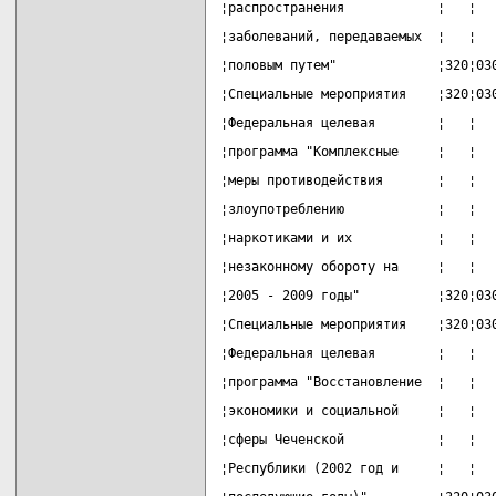
¦распространения            ¦   ¦  
¦заболеваний, передаваемых  ¦   ¦  
¦половым путем"             ¦320¦03
¦Специальные мероприятия    ¦320¦03
¦Федеральная целевая        ¦   ¦  
¦программа "Комплексные     ¦   ¦  
¦меры противодействия       ¦   ¦  
¦злоупотреблению            ¦   ¦  
¦наркотиками и их           ¦   ¦  
¦незаконному обороту на     ¦   ¦  
¦2005 - 2009 годы"          ¦320¦03
¦Специальные мероприятия    ¦320¦03
¦Федеральная целевая        ¦   ¦  
¦программа "Восстановление  ¦   ¦  
¦экономики и социальной     ¦   ¦  
¦сферы Чеченской            ¦   ¦  
¦Республики (2002 год и     ¦   ¦  