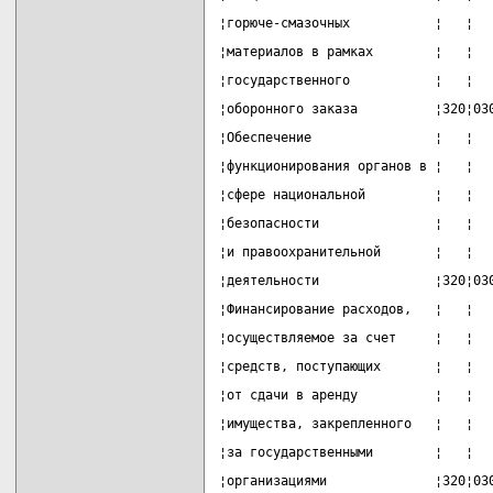
¦горюче-смазочных           ¦   ¦  
¦материалов в рамках        ¦   ¦  
¦государственного           ¦   ¦  
¦оборонного заказа          ¦320¦03
¦Обеспечение                ¦   ¦  
¦функционирования органов в ¦   ¦  
¦сфере национальной         ¦   ¦  
¦безопасности               ¦   ¦  
¦и правоохранительной       ¦   ¦  
¦деятельности               ¦320¦03
¦Финансирование расходов,   ¦   ¦  
¦осуществляемое за счет     ¦   ¦  
¦средств, поступающих       ¦   ¦  
¦от сдачи в аренду          ¦   ¦  
¦имущества, закрепленного   ¦   ¦  
¦за государственными        ¦   ¦  
¦организациями              ¦320¦03