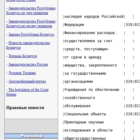
-
Законодательство Республики
Беларусь по дате принятия
¦наследия народов Российской¦   ¦  
-
Законодательство Республики
¦Федерации                  ¦319¦01
Беларусь по органу принятия
¦Финансирование расходов,   ¦   ¦  
-
Законы Республики Беларусь
¦осуществляемое за счет     ¦   ¦  
-
Новости законодательства
Беларуси
¦средств, поступающих       ¦   ¦  
-
Тюрьмы Беларуси
¦от сдачи в аренду          ¦   ¦  
-
Законодательство России
¦имущества, закрепленного   ¦   ¦  
-
Деловая Украина
¦за государственными        ¦   ¦  
-
Автомобильный портал
¦организациями              ¦319¦01
-
The legislation of the Great
¦Учреждения по обеспечению  ¦   ¦  
Britain
¦хозяйственного             ¦   ¦  
¦обслуживания               ¦319¦01
Правовые новости
¦Специальные объекты        ¦319¦01
¦Прикладные научные         ¦   ¦  
¦исследования в области     ¦   ¦  
¦общегосударственных        ¦   ¦  