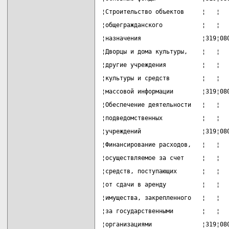
¦Строительство объектов     ¦   ¦  
¦общегражданского           ¦   ¦  
¦назначения                 ¦319¦08
¦Дворцы и дома культуры,    ¦   ¦  
¦другие учреждения          ¦   ¦  
¦культуры и средств         ¦   ¦  
¦массовой информации        ¦319¦08
¦Обеспечение деятельности   ¦   ¦  
¦подведомственных           ¦   ¦  
¦учреждений                 ¦319¦08
¦Финансирование расходов,   ¦   ¦  
¦осуществляемое за счет     ¦   ¦  
¦средств, поступающих       ¦   ¦  
¦от сдачи в аренду          ¦   ¦  
¦имущества, закрепленного   ¦   ¦  
¦за государственными        ¦   ¦  
¦организациями              ¦319¦08