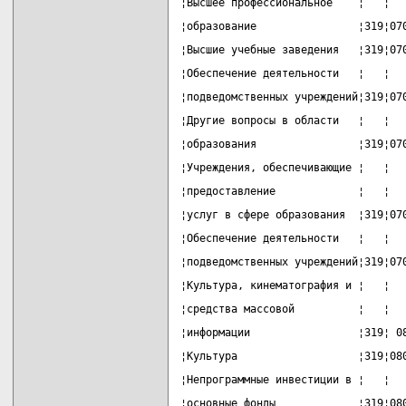
¦Высшее профессиональное    ¦   ¦  
¦образование                ¦319¦07
¦Высшие учебные заведения   ¦319¦07
¦Обеспечение деятельности   ¦   ¦  
¦подведомственных учреждений¦319¦07
¦Другие вопросы в области   ¦   ¦  
¦образования                ¦319¦07
¦Учреждения, обеспечивающие ¦   ¦  
¦предоставление             ¦   ¦  
¦услуг в сфере образования  ¦319¦07
¦Обеспечение деятельности   ¦   ¦  
¦подведомственных учреждений¦319¦07
¦Культура, кинематография и ¦   ¦  
¦средства массовой          ¦   ¦  
¦информации                 ¦319¦ 0
¦Культура                   ¦319¦08
¦Непрограммные инвестиции в ¦   ¦  
¦основные фонды             ¦319¦08