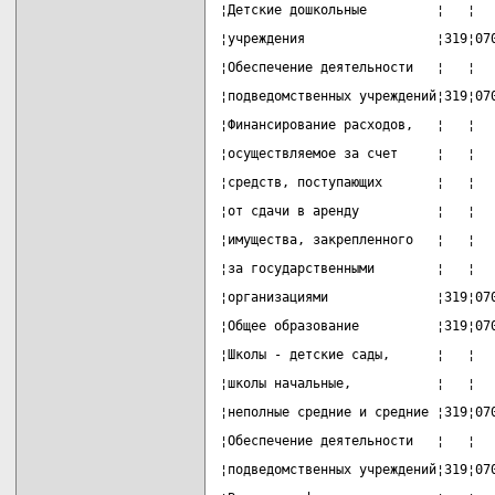
¦Детские дошкольные         ¦   ¦  
¦учреждения                 ¦319¦07
¦Обеспечение деятельности   ¦   ¦  
¦подведомственных учреждений¦319¦07
¦Финансирование расходов,   ¦   ¦  
¦осуществляемое за счет     ¦   ¦  
¦средств, поступающих       ¦   ¦  
¦от сдачи в аренду          ¦   ¦  
¦имущества, закрепленного   ¦   ¦  
¦за государственными        ¦   ¦  
¦организациями              ¦319¦07
¦Общее образование          ¦319¦07
¦Школы - детские сады,      ¦   ¦  
¦школы начальные,           ¦   ¦  
¦неполные средние и средние ¦319¦07
¦Обеспечение деятельности   ¦   ¦  
¦подведомственных учреждений¦319¦07