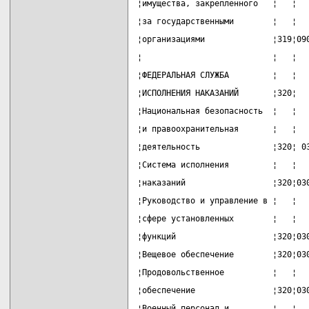
¦имущества, закрепленного   ¦   ¦  
¦за государственными        ¦   ¦  
¦организациями              ¦319¦09
¦                           ¦   ¦  
¦ФЕДЕРАЛЬНАЯ СЛУЖБА         ¦   ¦  
¦ИСПОЛНЕНИЯ НАКАЗАНИЙ       ¦320¦  
¦Национальная безопасность  ¦   ¦  
¦и правоохранительная       ¦   ¦  
¦деятельность               ¦320¦ 0
¦Система исполнения         ¦   ¦  
¦наказаний                  ¦320¦03
¦Руководство и управление в ¦   ¦  
¦сфере установленных        ¦   ¦  
¦функций                    ¦320¦03
¦Вещевое обеспечение        ¦320¦03
¦Продовольственное          ¦   ¦  
¦обеспечение                ¦320¦03
¦Военный персонал и         ¦   ¦  