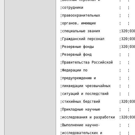
¦сотрудники                 ¦   ¦  
¦правоохранительных         ¦   ¦  
¦органов, имеющие           ¦   ¦  
¦специальные звания         ¦320¦03
¦Гражданский персонал       ¦320¦03
¦Резервные фонды            ¦320¦03
¦Резервный фонд             ¦   ¦  
¦Правительства Российской   ¦   ¦  
¦Федерации по               ¦   ¦  
¦предупреждению и           ¦   ¦  
¦ликвидации чрезвычайных    ¦   ¦  
¦ситуаций и последствий     ¦   ¦  
¦стихийных бедствий         ¦320¦03
¦Прикладные научные         ¦   ¦  
¦исследования и разработки  ¦320¦03
¦Выполнение научно-         ¦   ¦  
¦исследовательских и        ¦   ¦  