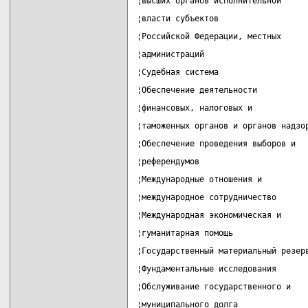
¦высших органов исполнительной     
¦власти субъектов                  
¦Российской Федерации, местных     
¦администраций                     
¦Судебная система                  
¦Обеспечение деятельности          
¦финансовых, налоговых и           
¦таможенных органов и органов надзо
¦Обеспечение проведения выборов и  
¦референдумов                      
¦Международные отношения и         
¦международное сотрудничество      
¦Международная экономическая и     
¦гуманитарная помощь               
¦Государственный материальный резер
¦Фундаментальные исследования      
¦Обслуживание государственного и   
¦муниципального долга              