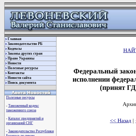
Главная
Законодательство РБ
Кодексы
НАЙ
Законы других стран
Право Украины
Новости
Полезные ресурсы
Федеральный закон
Контакты
исполнении федерал
Новости сайта
Поиск документа
(принят ГД
Полезные ресурсы
Архив
-
Таможенный кодекс
таможенного союза
-
Каталог предприятий и
<< Назад
|
организаций СНГ
-
Законодательство Республики
Беларусь по темам