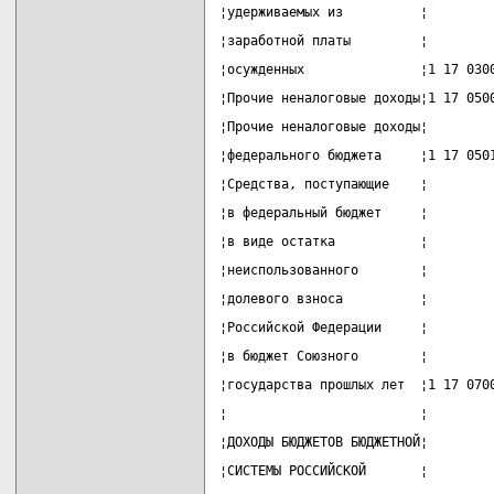
¦удерживаемых из          ¦        
¦заработной платы         ¦        
¦осужденных               ¦1 17 030
¦Прочие неналоговые доходы¦1 17 050
¦Прочие неналоговые доходы¦        
¦федерального бюджета     ¦1 17 050
¦Средства, поступающие    ¦        
¦в федеральный бюджет     ¦        
¦в виде остатка           ¦        
¦неиспользованного        ¦        
¦долевого взноса          ¦        
¦Российской Федерации     ¦        
¦в бюджет Союзного        ¦        
¦государства прошлых лет  ¦1 17 070
¦                         ¦        
¦ДОХОДЫ БЮДЖЕТОВ БЮДЖЕТНОЙ¦        
¦СИСТЕМЫ РОССИЙСКОЙ       ¦        