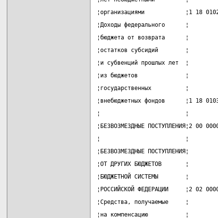
¦организациями            ¦1 18 010
¦Доходы федерального      ¦        
¦бюджета от возврата      ¦        
¦остатков субсидий        ¦        
¦и субвенций прошлых лет  ¦        
¦из бюджетов              ¦        
¦государственных          ¦        
¦внебюджетных фондов      ¦1 18 010
¦                         ¦        
¦БЕЗВОЗМЕЗДНЫЕ ПОСТУПЛЕНИЯ¦2 00 000
¦                         ¦        
¦БЕЗВОЗМЕЗДНЫЕ ПОСТУПЛЕНИЯ¦        
¦ОТ ДРУГИХ БЮДЖЕТОВ       ¦        
¦БЮДЖЕТНОЙ СИСТЕМЫ        ¦        
¦РОССИЙСКОЙ ФЕДЕРАЦИИ     ¦2 02 000
¦Средства, получаемые     ¦        
¦на компенсацию           ¦        