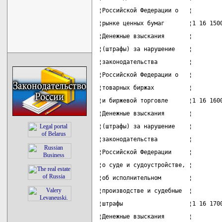
¦Российской Федерации о   ¦        
¦рынке ценных бумаг       ¦1 16 150
¦Денежные взыскания       ¦        
¦(штрафы) за нарушение    ¦        
¦законодательства         ¦        
¦Российской Федерации о   ¦        
¦товарных биржах          ¦        
¦и биржевой торговле      ¦1 16 160
¦Денежные взыскания       ¦        
¦(штрафы) за нарушение    ¦        
¦законодательства         ¦        
¦Российской Федерации     ¦        
¦о суде и судоустройстве, ¦        
¦об исполнительном        ¦        
¦производстве и судебные  ¦        
¦штрафы                   ¦1 16 170
¦Денежные взыскания       ¦        