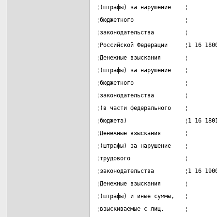
¦(штрафы) за нарушение    ¦        
¦бюджетного               ¦        
¦законодательства         ¦        
¦Российской Федерации     ¦1 16 180
¦Денежные взыскания       ¦        
¦(штрафы) за нарушение    ¦        
¦бюджетного               ¦        
¦законодательства         ¦        
¦(в части федерального    ¦        
¦бюджета)                 ¦1 16 180
¦Денежные взыскания       ¦        
¦(штрафы) за нарушение    ¦        
¦трудового                ¦        
¦законодательства         ¦1 16 190
¦Денежные взыскания       ¦        
¦(штрафы) и иные суммы,   ¦        
¦взыскиваемые с лиц,      ¦        