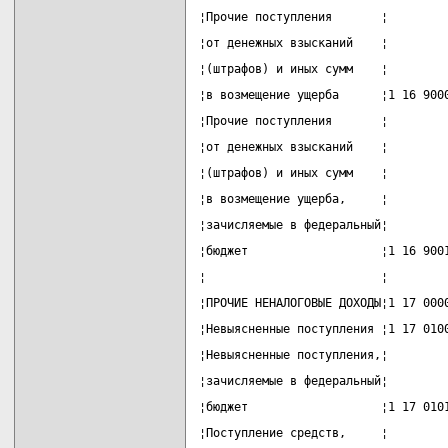
¦Прочие поступления       ¦        
¦от денежных взысканий    ¦        
¦(штрафов) и иных сумм    ¦        
¦в возмещение ущерба      ¦1 16 900
¦Прочие поступления       ¦        
¦от денежных взысканий    ¦        
¦(штрафов) и иных сумм    ¦        
¦в возмещение ущерба,     ¦        
¦зачисляемые в федеральный¦        
¦бюджет                   ¦1 16 900
¦                         ¦        
¦ПРОЧИЕ НЕНАЛОГОВЫЕ ДОХОДЫ¦1 17 000
¦Невыясненные поступления ¦1 17 010
¦Невыясненные поступления,¦        
¦зачисляемые в федеральный¦        
¦бюджет                   ¦1 17 010
¦Поступление средств,     ¦        