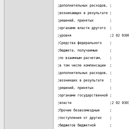
¦дополнительных расходов, ¦        
¦возникающих в результате ¦        
¦решений, принятых        ¦        
¦органами власти другого  ¦        
¦уровня                   ¦2 02 030
¦Средства федерального    ¦        
¦бюджета, получаемые      ¦        
¦по взаимным расчетам,    ¦        
¦в том числе компенсации  ¦        
¦дополнительных расходов, ¦        
¦возникших в результате   ¦        
¦решений, принятых        ¦        
¦органами государственной ¦        
¦власти                   ¦2 02 030
¦Прочие безвозмездные     ¦        
¦поступления от других    ¦        
¦бюджетов бюджетной       ¦        