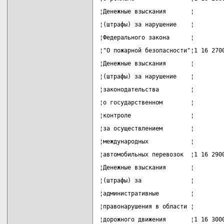
¦Денежные взыскания       ¦        
¦(штрафы) за нарушение    ¦        
¦Федерального закона      ¦        
¦"О пожарной безопасности"¦1 16 270
¦Денежные взыскания       ¦        
¦(штрафы) за нарушение    ¦        
¦законодательства         ¦        
¦о государственном        ¦        
¦контроле                 ¦        
¦за осуществлением        ¦        
¦международных            ¦        
¦автомобильных перевозок  ¦1 16 290
¦Денежные взыскания       ¦        
¦(штрафы) за              ¦        
¦административные         ¦        
¦правонарушения в области ¦        
¦дорожного движения       ¦1 16 300