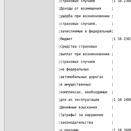
¦страховых случаев        ¦1 16 230
¦Доходы от возмещения     ¦        
¦ущерба при возникновении ¦        
¦страховых случаев,       ¦        
¦зачисляемые в федеральный¦        
¦бюджет                   ¦1 16 230
¦Средства страховых       ¦        
¦выплат при возникновении ¦        
¦страховых случаев        ¦        
¦на федеральных           ¦        
¦автомобильных дорогах    ¦        
¦и имущественных          ¦        
¦комплексах, необходимые  ¦        
¦для их эксплуатации      ¦1 16 240
¦Денежные взыскания       ¦        
¦(штрафы) за нарушение    ¦        
¦законодательства         ¦        
¦о рекламе                ¦1 16 260