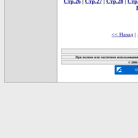
Стр.26
|
Стр.27
|
Стр.28
|
Стр
<< Назад
|
карта новых документов
При полном или частичном использовании 
© 2006