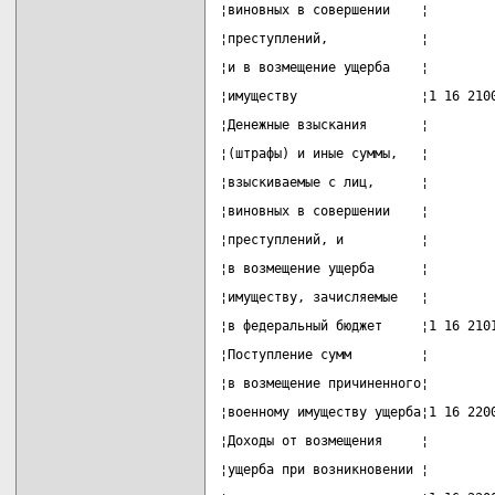
¦виновных в совершении    ¦        
¦преступлений,            ¦        
¦и в возмещение ущерба    ¦        
¦имуществу                ¦1 16 210
¦Денежные взыскания       ¦        
¦(штрафы) и иные суммы,   ¦        
¦взыскиваемые с лиц,      ¦        
¦виновных в совершении    ¦        
¦преступлений, и          ¦        
¦в возмещение ущерба      ¦        
¦имуществу, зачисляемые   ¦        
¦в федеральный бюджет     ¦1 16 210
¦Поступление сумм         ¦        
¦в возмещение причиненного¦        
¦военному имуществу ущерба¦1 16 220
¦Доходы от возмещения     ¦        
¦ущерба при возникновении ¦        