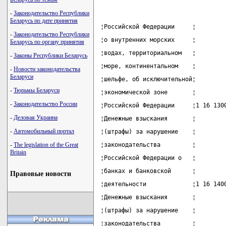
-
Законодательство Республики
Беларусь по дате принятия
¦Российской Федерации     ¦        
-
Законодательство Республики
¦о внутренних морских     ¦        
Беларусь по органу принятия
¦водах, территориальном   ¦        
-
Законы Республики Беларусь
¦море, континентальном    ¦        
-
Новости законодательства
Беларуси
¦шельфе, об исключительной¦        
-
Тюрьмы Беларуси
¦экономической зоне       ¦        
-
Законодательство России
¦Российской Федерации     ¦1 16 130
-
Деловая Украина
¦Денежные взыскания       ¦        
-
Автомобильный портал
¦(штрафы) за нарушение    ¦        
-
The legislation of the Great
¦законодательства         ¦        
Britain
¦Российской Федерации о   ¦        
¦банках и банковской      ¦        
Правовые новости
¦деятельности             ¦1 16 140
¦Денежные взыскания       ¦        
¦(штрафы) за нарушение    ¦        
¦законодательства         ¦        