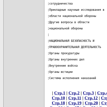
¦сотрудничества                    
¦Прикладные научные исследования в 
¦области национальной обороны      
¦Другие вопросы в области          
¦национальной обороны              
¦                                  
¦НАЦИОНАЛЬНАЯ БЕЗОПАСНОСТЬ И       
¦ПРАВООХРАНИТЕЛЬНАЯ ДЕЯТЕЛЬНОСТЬ   
¦Органы прокуратуры                
¦Органы внутренних дел             
¦Внутренние войска                 
¦Органы юстиции                    
¦Система исполнения наказаний      
|
Стр.1
|
Стр.2
|
Стр.3
|
Стр.
Стр.10
|
Стр.11
|
Стр.12
|
Ст
Стр.18
|
Стр.19
|
Стр.20
|
Ст