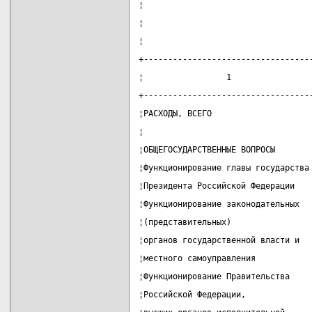
¦                                  
¦                                  
¦                                  
+----------------------------------
¦                 1                
+----------------------------------
¦РАСХОДЫ, ВСЕГО                    
¦                                  
¦ОБЩЕГОСУДАРСТВЕННЫЕ ВОПРОСЫ       
¦Функционирование главы государства
¦Президента Российской Федерации   
¦Функционирование законодательных  
¦(представительных)                
¦органов государственной власти и  
¦местного самоуправления           
¦Функционирование Правительства    
¦Российской Федерации,             