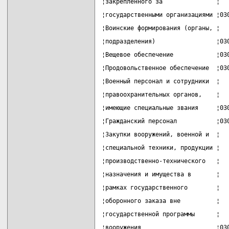
¦закрепленного за               ¦  
¦государственными организациями ¦03
¦Воинские формирования (органы, ¦  
¦подразделения)                 ¦03
¦Вещевое обеспечение            ¦03
¦Продовольственное обеспечение  ¦03
¦Военный персонал и сотрудники  ¦  
¦правоохранительных органов,    ¦  
¦имеющие специальные звания     ¦03
¦Гражданский персонал           ¦03
¦Закупки вооружений, военной и  ¦  
¦специальной техники, продукции ¦  
¦производственно-технического   ¦  
¦назначения и имущества в       ¦  
¦рамках государственного        ¦  
¦оборонного заказа вне          ¦  
¦государственной программы      ¦  
¦вооружения                     ¦03