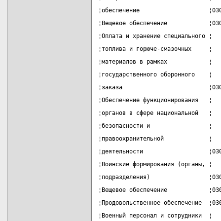
¦обеспечение                    ¦03
¦Вещевое обеспечение            ¦03
¦Оплата и хранение специального ¦  
¦топлива и горюче-смазочных     ¦  
¦материалов в рамках            ¦  
¦государственного оборонного    ¦  
¦заказа                         ¦03
¦Обеспечение функционирования   ¦  
¦органов в сфере национальной   ¦  
¦безопасности и                 ¦  
¦правоохранительной             ¦  
¦деятельности                   ¦03
¦Воинские формирования (органы, ¦  
¦подразделения)                 ¦03
¦Вещевое обеспечение            ¦03
¦Продовольственное обеспечение  ¦03
¦Военный персонал и сотрудники  ¦  