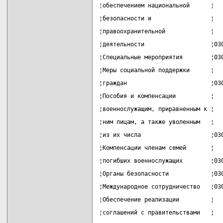
¦обеспечением национальной      ¦  
¦безопасности и                 ¦  
¦правоохранительной             ¦  
¦деятельности                   ¦03
¦Специальные мероприятия        ¦03
¦Меры социальной поддержки      ¦  
¦граждан                        ¦03
¦Пособия и компенсации          ¦  
¦военнослужащим, приравненным к ¦  
¦ним лицам, а также уволенным   ¦  
¦из их числа                    ¦03
¦Компенсации членам семей       ¦  
¦погибших военнослужащих        ¦03
¦Органы безопасности            ¦03
¦Международное сотрудничество   ¦03
¦Обеспечение реализации         ¦  
¦соглашений с правительствами   ¦  