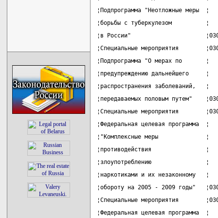
¦Подпрограмма "Неотложные меры  ¦  
¦борьбы с туберкулезом          ¦  
¦в России"                      ¦03
¦Специальные мероприятия        ¦03
¦Подпрограмма "О мерах по       ¦  
¦предупреждению дальнейшего     ¦  
¦распространения заболеваний,   ¦  
¦передаваемых половым путем"    ¦03
¦Специальные мероприятия        ¦03
¦Федеральная целевая программа  ¦  
¦"Комплексные меры              ¦  
¦противодействия                ¦  
¦злоупотреблению                ¦  
¦наркотиками и их незаконному   ¦  
¦обороту на 2005 - 2009 годы"   ¦03
¦Специальные мероприятия        ¦03
¦Федеральная целевая программа  ¦  