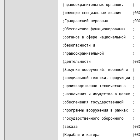
¦правоохранительных органов,    ¦  
¦имеющие специальные звания     ¦03
¦Гражданский персонал           ¦03
¦Обеспечение функционирования   ¦  
¦органов в сфере национальной   ¦  
¦безопасности и                 ¦  
¦правоохранительной             ¦  
¦деятельности                   ¦03
¦Закупки вооружений, военной и  ¦  
¦специальной техники, продукции ¦  
¦производственно-технического   ¦  
¦назначения и имущества в целях ¦  
¦обеспечения государственной    ¦  
¦программы вооружения в рамках  ¦  
¦государственного оборонного    ¦  
¦заказа                         ¦03
¦Корабли и катера               ¦03