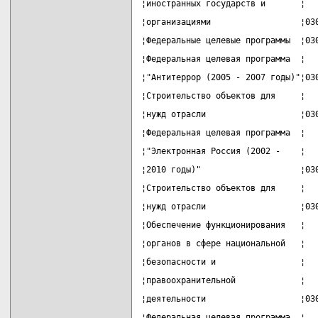
¦иностранных государств и       ¦  
¦организациями                  ¦03
¦Федеральные целевые программы  ¦03
¦Федеральная целевая программа  ¦  
¦"Антитеррор (2005 - 2007 годы)"¦03
¦Строительство объектов для     ¦  
¦нужд отрасли                   ¦03
¦Федеральная целевая программа  ¦  
¦"Электронная Россия (2002 -    ¦  
¦2010 годы)"                    ¦03
¦Строительство объектов для     ¦  
¦нужд отрасли                   ¦03
¦Обеспечение функционирования   ¦  
¦органов в сфере национальной   ¦  
¦безопасности и                 ¦  
¦правоохранительной             ¦  
¦деятельности                   ¦03
¦Федеральная целевая программа  ¦  