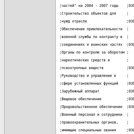
¦частей" на 2004 - 2007 годы    ¦03
¦Строительство объектов для     ¦  
¦нужд отрасли                   ¦03
¦Обеспечение привлекательности  ¦  
¦военной службы по контракту в  ¦  
¦соединениях и воинских частях  ¦03
¦Органы по контролю за оборотом ¦  
¦наркотических средств и        ¦  
¦психотропных веществ           ¦03
¦Руководство и управление в     ¦  
¦сфере установленных функций    ¦03
¦Зарубежный аппарат             ¦03
¦Вещевое обеспечение            ¦03
¦Продовольственное обеспечение  ¦03
¦Военный персонал и сотрудники  ¦  
¦правоохранительных органов,    ¦  
¦имеющие специальные звания     ¦03