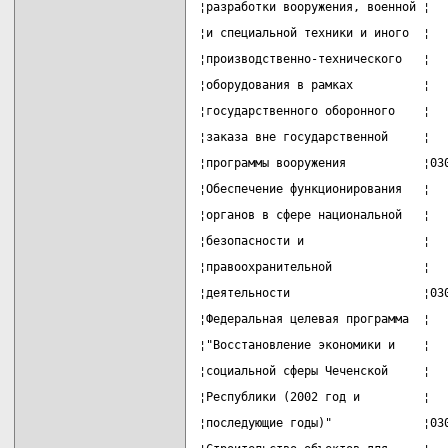
¦разработки вооружения, военной ¦  
¦и специальной техники и иного  ¦  
¦производственно-технического   ¦  
¦оборудования в рамках          ¦  
¦государственного оборонного    ¦  
¦заказа вне государственной     ¦  
¦программы вооружения           ¦03
¦Обеспечение функционирования   ¦  
¦органов в сфере национальной   ¦  
¦безопасности и                 ¦  
¦правоохранительной             ¦  
¦деятельности                   ¦03
¦Федеральная целевая программа  ¦  
¦"Восстановление экономики и    ¦  
¦социальной сферы Чеченской     ¦  
¦Республики (2002 год и         ¦  
¦последующие годы)"             ¦03