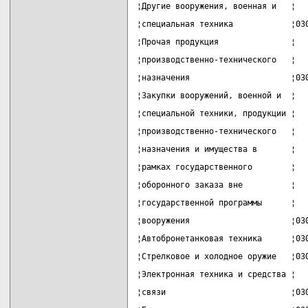
¦Другие вооружения, военная и   ¦  
¦специальная техника            ¦03
¦Прочая продукция               ¦  
¦производственно-технического   ¦  
¦назначения                     ¦03
¦Закупки вооружений, военной и  ¦  
¦специальной техники, продукции ¦  
¦производственно-технического   ¦  
¦назначения и имущества в       ¦  
¦рамках государственного        ¦  
¦оборонного заказа вне          ¦  
¦государственной программы      ¦  
¦вооружения                     ¦03
¦Автобронетанковая техника      ¦03
¦Стрелковое и холодное оружие   ¦03
¦Электронная техника и средства ¦  
¦связи                          ¦03