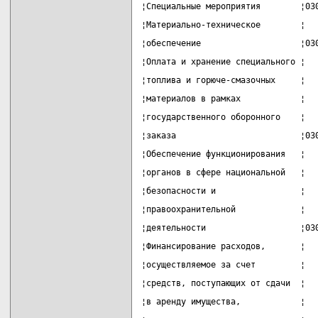
¦Специальные мероприятия        ¦03
¦Материально-техническое        ¦  
¦обеспечение                    ¦03
¦Оплата и хранение специального ¦  
¦топлива и горюче-смазочных     ¦  
¦материалов в рамках            ¦  
¦государственного оборонного    ¦  
¦заказа                         ¦03
¦Обеспечение функционирования   ¦  
¦органов в сфере национальной   ¦  
¦безопасности и                 ¦  
¦правоохранительной             ¦  
¦деятельности                   ¦03
¦Финансирование расходов,       ¦  
¦осуществляемое за счет         ¦  
¦средств, поступающих от сдачи  ¦  
¦в аренду имущества,            ¦  