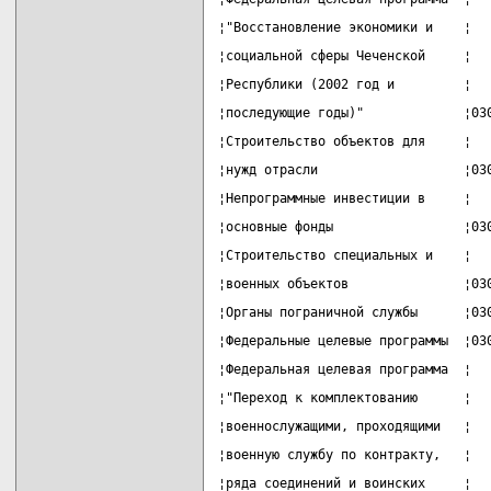
¦"Восстановление экономики и    ¦  
¦социальной сферы Чеченской     ¦  
¦Республики (2002 год и         ¦  
¦последующие годы)"             ¦03
¦Строительство объектов для     ¦  
¦нужд отрасли                   ¦03
¦Непрограммные инвестиции в     ¦  
¦основные фонды                 ¦03
¦Строительство специальных и    ¦  
¦военных объектов               ¦03
¦Органы пограничной службы      ¦03
¦Федеральные целевые программы  ¦03
¦Федеральная целевая программа  ¦  
¦"Переход к комплектованию      ¦  
¦военнослужащими, проходящими   ¦  
¦военную службу по контракту,   ¦  
¦ряда соединений и воинских     ¦  