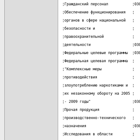
¦Гражданский персонал           ¦03
¦Обеспечение функционирования   ¦  
¦органов в сфере национальной   ¦  
¦безопасности и                 ¦  
¦правоохранительной             ¦  
¦деятельности                   ¦03
¦Федеральные целевые программы  ¦03
¦Федеральная целевая программа  ¦  
¦"Комплексные меры              ¦  
¦противодействия                ¦  
¦злоупотреблению наркотиками и  ¦  
¦их незаконному обороту на 2005 ¦  
¦- 2009 годы"                   ¦03
¦Прочая продукция               ¦  
¦производственно-технического   ¦  
¦назначения                     ¦03
¦Исследования в области         ¦  