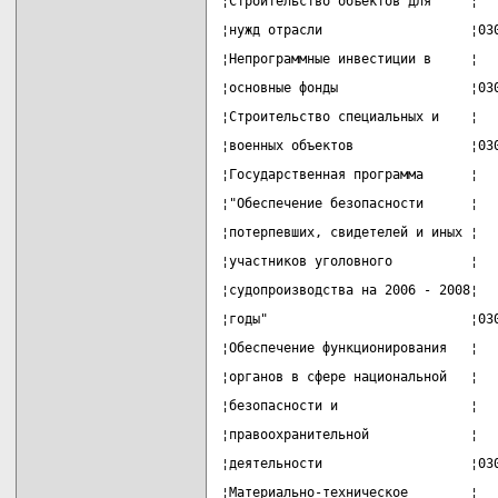
¦Строительство объектов для     ¦  
¦нужд отрасли                   ¦03
¦Непрограммные инвестиции в     ¦  
¦основные фонды                 ¦03
¦Строительство специальных и    ¦  
¦военных объектов               ¦03
¦Государственная программа      ¦  
¦"Обеспечение безопасности      ¦  
¦потерпевших, свидетелей и иных ¦  
¦участников уголовного          ¦  
¦судопроизводства на 2006 - 2008¦  
¦годы"                          ¦03
¦Обеспечение функционирования   ¦  
¦органов в сфере национальной   ¦  
¦безопасности и                 ¦  
¦правоохранительной             ¦  
¦деятельности                   ¦03
¦Материально-техническое        ¦  