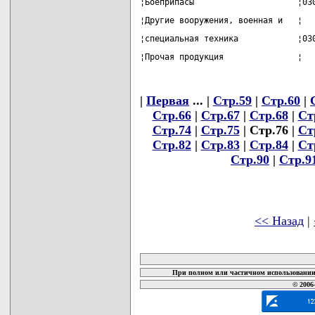
¦Боеприпасы                     ¦03
¦Другие вооружения, военная и   ¦  
¦специальная техника            ¦03
¦Прочая продукция               ¦  
|
Первая
... |
Стр.59
|
Стр.60
|
Стр.66
|
Стр.67
|
Стр.68
|
Ст
Стр.74
|
Стр.75
| Стр.76 |
Ст
Стр.82
|
Стр.83
|
Стр.84
|
Ст
Стр.90
|
Стр.9
<< Назад
|
карта новых документов
При полном или частичном использовании 
© 2006