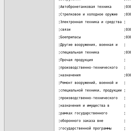
¦Автобронетанковая техника      ¦03
¦Стрелковое и холодное оружие   ¦03
¦Электронная техника и средства ¦  
¦связи                          ¦03
¦Боеприпасы                     ¦03
¦Другие вооружения, военная и   ¦  
¦специальная техника            ¦03
¦Прочая продукция               ¦  
¦производственно-технического   ¦  
¦назначения                     ¦03
¦Ремонт вооружений, военной и   ¦  
¦специальной техники, продукции ¦  
¦производственно-технического   ¦  
¦назначения и имущества в       ¦  
¦рамках государственного        ¦  
¦оборонного заказа вне          ¦  
¦государственной программы      ¦  