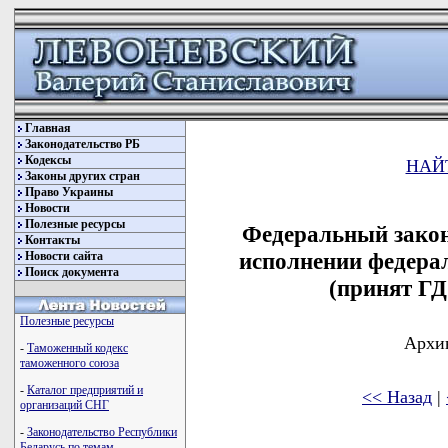
Главная
Законодательство РБ
Кодексы
НАЙ
Законы других стран
Право Украины
Новости
Полезные ресурсы
Федеральный закон
Контакты
исполнении федерал
Новости сайта
Поиск документа
(принят ГД
Полезные ресурсы
Архив
-
Таможенный кодекс
таможенного союза
-
Каталог предприятий и
<< Назад
|
организаций СНГ
-
Законодательство Республики
Беларусь по темам