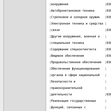
¦вооружения                     ¦03
¦Автобронетанковая техника      ¦03
¦Стрелковое и холодное оружие   ¦03
¦Электронная техника и средства ¦  
¦связи                          ¦03
¦Другие вооружения, военная и   ¦  
¦специальная техника            ¦03
¦Содержание спецконтингента     ¦03
¦Вещевое обеспечение            ¦03
¦Продовольственное обеспечение  ¦03
¦Обеспечение функционирования   ¦  
¦органов в сфере национальной   ¦  
¦безопасности и                 ¦  
¦правоохранительной             ¦  
¦деятельности                   ¦03
¦Реализация государственных     ¦  
¦функций, связанных с           ¦  