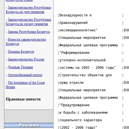
-
Законодательство Республики
Беларусь по дате принятия
¦безнадзорности и               ¦  
-
Законодательство Республики
¦правонарушений                 ¦  
Беларусь по органу принятия
¦несовершеннолетних"            ¦03
-
Законы Республики Беларусь
¦Специальные мероприятия        ¦03
-
Новости законодательства
Беларуси
¦Федеральная целевая программа  ¦  
-
Тюрьмы Беларуси
¦"Реформирование                ¦  
-
Законодательство России
¦уголовно-исполнительной        ¦  
-
Деловая Украина
¦системы на 2002 - 2006 годы"   ¦03
-
Автомобильный портал
¦Строительство объектов для     ¦  
-
The legislation of the Great
¦нужд отрасли                   ¦03
Britain
¦Специальные мероприятия        ¦03
¦Федеральная целевая программа  ¦  
Правовые новости
¦"Предупреждение                ¦  
¦и борьба с заболеваниями       ¦  
¦социального характера          ¦  
¦(2002 - 2006 годы)"            ¦03