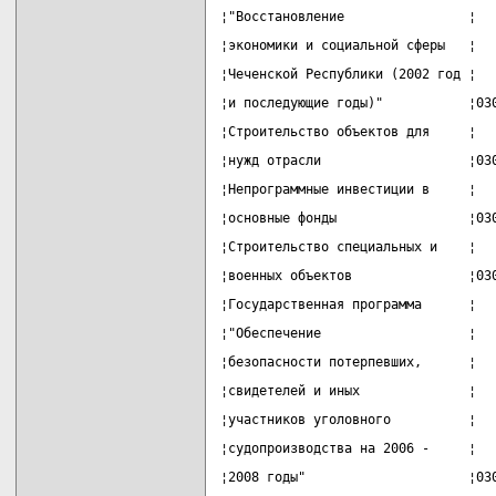
¦"Восстановление                ¦  
¦экономики и социальной сферы   ¦  
¦Чеченской Республики (2002 год ¦  
¦и последующие годы)"           ¦03
¦Строительство объектов для     ¦  
¦нужд отрасли                   ¦03
¦Непрограммные инвестиции в     ¦  
¦основные фонды                 ¦03
¦Строительство специальных и    ¦  
¦военных объектов               ¦03
¦Государственная программа      ¦  
¦"Обеспечение                   ¦  
¦безопасности потерпевших,      ¦  
¦свидетелей и иных              ¦  
¦участников уголовного          ¦  
¦судопроизводства на 2006 -     ¦  
¦2008 годы"                     ¦03