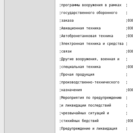
¦программы вооружения в рамках  ¦  
¦государственного оборонного    ¦  
¦заказа                         ¦03
¦Авиационная техника            ¦03
¦Автобронетанковая техника      ¦03
¦Электронная техника и средства ¦  
¦связи                          ¦03
¦Другие вооружения, военная и   ¦  
¦специальная техника            ¦03
¦Прочая продукция               ¦  
¦производственно-технического   ¦  
¦назначения                     ¦03
¦Мероприятия по предупреждению  ¦  
¦и ликвидации последствий       ¦  
¦чрезвычайных ситуаций и        ¦  
¦стихийных бедствий             ¦03
¦Предупреждение и ликвидация    ¦  