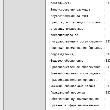
¦деятельности                   ¦03
¦Финансирование расходов,       ¦  
¦осуществляемое за счет         ¦  
¦средств, поступающих от сдачи  ¦  
¦в аренду имущества,            ¦  
¦закрепленного за               ¦  
¦государственными организациями ¦03
¦Воинские формирования (органы, ¦  
¦подразделения)                 ¦03
¦Вещевое обеспечение            ¦03
¦Продовольственное обеспечение  ¦03
¦Военный персонал и сотрудники  ¦  
¦правоохранительных органов,    ¦  
¦имеющие специальные звания     ¦03
¦Гражданский персонал           ¦03
¦Обеспечение функционирования   ¦  
¦органов в сфере национальной   ¦  