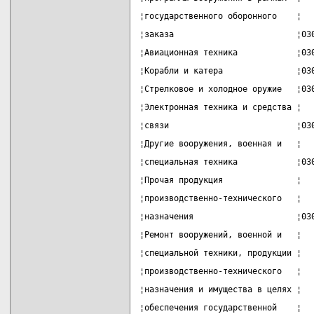
¦государственного оборонного    ¦  
¦заказа                         ¦03
¦Авиационная техника            ¦03
¦Корабли и катера               ¦03
¦Стрелковое и холодное оружие   ¦03
¦Электронная техника и средства ¦  
¦связи                          ¦03
¦Другие вооружения, военная и   ¦  
¦специальная техника            ¦03
¦Прочая продукция               ¦  
¦производственно-технического   ¦  
¦назначения                     ¦03
¦Ремонт вооружений, военной и   ¦  
¦специальной техники, продукции ¦  
¦производственно-технического   ¦  
¦назначения и имущества в целях ¦  
¦обеспечения государственной    ¦  