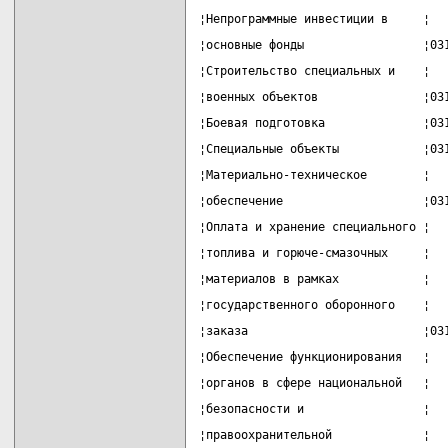
¦Непрограммные инвестиции в     ¦  
¦основные фонды                 ¦03
¦Строительство специальных и    ¦  
¦военных объектов               ¦03
¦Боевая подготовка              ¦03
¦Специальные объекты            ¦03
¦Материально-техническое        ¦  
¦обеспечение                    ¦03
¦Оплата и хранение специального ¦  
¦топлива и горюче-смазочных     ¦  
¦материалов в рамках            ¦  
¦государственного оборонного    ¦  
¦заказа                         ¦03
¦Обеспечение функционирования   ¦  
¦органов в сфере национальной   ¦  
¦безопасности и                 ¦  
¦правоохранительной             ¦  