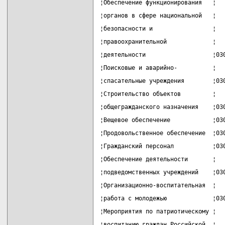
¦Обеспечение функционирования   ¦  
¦органов в сфере национальной   ¦  
¦безопасности и                 ¦  
¦правоохранительной             ¦  
¦деятельности                   ¦03
¦Поисковые и аварийно-          ¦  
¦спасательные учреждения        ¦03
¦Строительство объектов         ¦  
¦общегражданского назначения    ¦03
¦Вещевое обеспечение            ¦03
¦Продовольственное обеспечение  ¦03
¦Гражданский персонал           ¦03
¦Обеспечение деятельности       ¦  
¦подведомственных учреждений    ¦03
¦Организационно-воспитательная  ¦  
¦работа с молодежью             ¦03
¦Мероприятия по патриотическому ¦  
¦воспитанию граждан Российской  ¦  