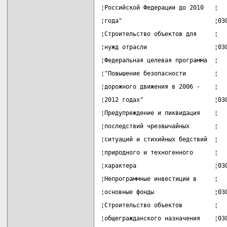
¦Российской Федерации до 2010   ¦  
¦года"                          ¦03
¦Строительство объектов для     ¦  
¦нужд отрасли                   ¦03
¦Федеральная целевая программа  ¦  
¦"Повышение безопасности        ¦  
¦дорожного движения в 2006 -    ¦  
¦2012 годах"                    ¦03
¦Предупреждение и ликвидация    ¦  
¦последствий чрезвычайных       ¦  
¦ситуаций и стихийных бедствий  ¦  
¦природного и техногенного      ¦  
¦характера                      ¦03
¦Непрограммные инвестиции в     ¦  
¦основные фонды                 ¦03
¦Строительство объектов         ¦  
¦общегражданского назначения    ¦03