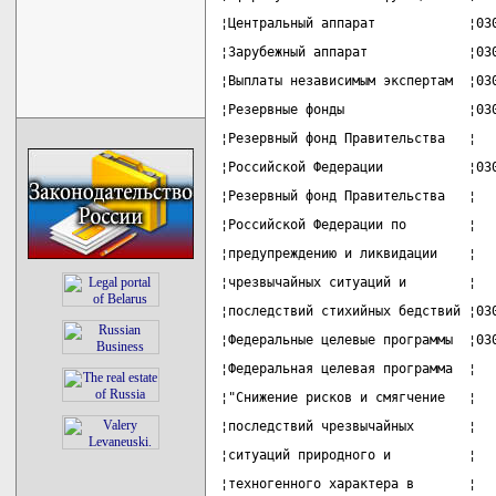
¦Центральный аппарат            ¦03
¦Зарубежный аппарат             ¦03
¦Выплаты независимым экспертам  ¦03
¦Резервные фонды                ¦03
¦Резервный фонд Правительства   ¦  
¦Российской Федерации           ¦03
¦Резервный фонд Правительства   ¦  
¦Российской Федерации по        ¦  
¦предупреждению и ликвидации    ¦  
¦чрезвычайных ситуаций и        ¦  
¦последствий стихийных бедствий ¦03
¦Федеральные целевые программы  ¦03
¦Федеральная целевая программа  ¦  
¦"Снижение рисков и смягчение   ¦  
¦последствий чрезвычайных       ¦  
¦ситуаций природного и          ¦  
¦техногенного характера в       ¦  