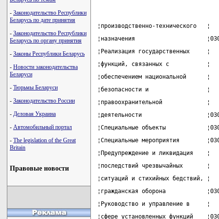
-
Законодательство Республики
Беларусь по дате принятия
¦производственно-технического   ¦  
-
Законодательство Республики
¦назначения                     ¦03
Беларусь по органу принятия
¦Реализация государственных     ¦  
-
Законы Республики Беларусь
¦функций, связанных с           ¦  
-
Новости законодательства
Беларуси
¦обеспечением национальной      ¦  
-
Тюрьмы Беларуси
¦безопасности и                 ¦  
-
Законодательство России
¦правоохранительной             ¦  
-
Деловая Украина
¦деятельности                   ¦03
-
Автомобильный портал
¦Специальные объекты            ¦03
-
The legislation of the Great
¦Специальные мероприятия        ¦03
Britain
¦Предупреждение и ликвидация    ¦  
¦последствий чрезвычайных       ¦  
Правовые новости
¦ситуаций и стихийных бедствий, ¦  
¦гражданская оборона            ¦03
¦Руководство и управление в     ¦  
¦сфере установленных функций    ¦03