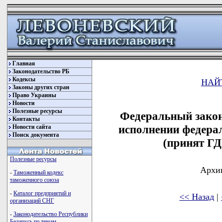
Главная
Законодательство РБ
Кодексы
НАЙ
Законы других стран
Право Украины
Новости
Полезные ресурсы
Федеральный закон
Контакты
исполнении федерал
Новости сайта
Поиск документа
(принят ГД
Полезные ресурсы
Архив
-
Таможенный кодекс
таможенного союза
-
Каталог предприятий и
<< Назад
|
организаций СНГ
-
Законодательство Республики
Беларусь по темам