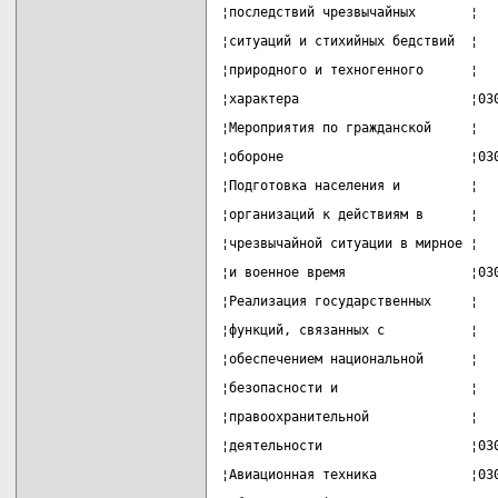
¦последствий чрезвычайных       ¦  
¦ситуаций и стихийных бедствий  ¦  
¦природного и техногенного      ¦  
¦характера                      ¦03
¦Мероприятия по гражданской     ¦  
¦обороне                        ¦03
¦Подготовка населения и         ¦  
¦организаций к действиям в      ¦  
¦чрезвычайной ситуации в мирное ¦  
¦и военное время                ¦03
¦Реализация государственных     ¦  
¦функций, связанных с           ¦  
¦обеспечением национальной      ¦  
¦безопасности и                 ¦  
¦правоохранительной             ¦  
¦деятельности                   ¦03
¦Авиационная техника            ¦03