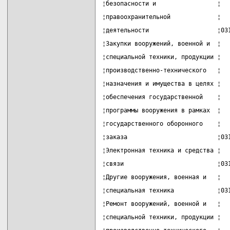
¦безопасности и                 ¦  
¦правоохранительной             ¦  
¦деятельности                   ¦03
¦Закупки вооружений, военной и  ¦  
¦специальной техники, продукции ¦  
¦производственно-технического   ¦  
¦назначения и имущества в целях ¦  
¦обеспечения государственной    ¦  
¦программы вооружения в рамках  ¦  
¦государственного оборонного    ¦  
¦заказа                         ¦03
¦Электронная техника и средства ¦  
¦связи                          ¦03
¦Другие вооружения, военная и   ¦  
¦специальная техника            ¦03
¦Ремонт вооружений, военной и   ¦  
¦специальной техники, продукции ¦  