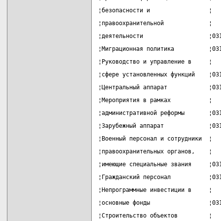
¦безопасности и                 ¦  
¦правоохранительной             ¦  
¦деятельности                   ¦03
¦Миграционная политика          ¦03
¦Руководство и управление в     ¦  
¦сфере установленных функций    ¦03
¦Центральный аппарат            ¦03
¦Мероприятия в рамках           ¦  
¦административной реформы       ¦03
¦Зарубежный аппарат             ¦03
¦Военный персонал и сотрудники  ¦  
¦правоохранительных органов,    ¦  
¦имеющие специальные звания     ¦03
¦Гражданский персонал           ¦03
¦Непрограммные инвестиции в     ¦  
¦основные фонды                 ¦03
¦Строительство объектов         ¦  