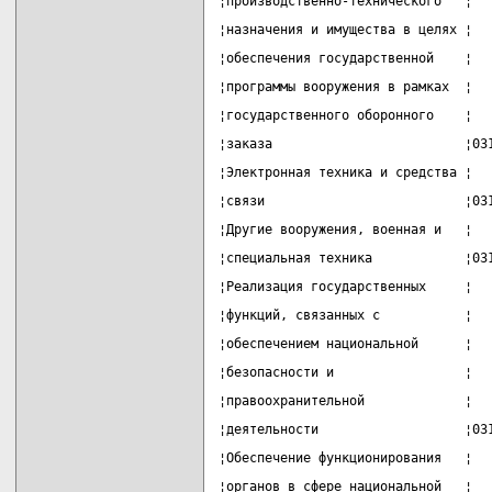
¦производственно-технического   ¦  
¦назначения и имущества в целях ¦  
¦обеспечения государственной    ¦  
¦программы вооружения в рамках  ¦  
¦государственного оборонного    ¦  
¦заказа                         ¦03
¦Электронная техника и средства ¦  
¦связи                          ¦03
¦Другие вооружения, военная и   ¦  
¦специальная техника            ¦03
¦Реализация государственных     ¦  
¦функций, связанных с           ¦  
¦обеспечением национальной      ¦  
¦безопасности и                 ¦  
¦правоохранительной             ¦  
¦деятельности                   ¦03
¦Обеспечение функционирования   ¦  
¦органов в сфере национальной   ¦  