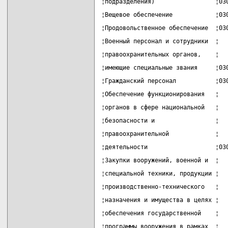
¦подразделения)                 ¦03
¦Вещевое обеспечение            ¦03
¦Продовольственное обеспечение  ¦03
¦Военный персонал и сотрудники  ¦  
¦правоохранительных органов,    ¦  
¦имеющие специальные звания     ¦03
¦Гражданский персонал           ¦03
¦Обеспечение функционирования   ¦  
¦органов в сфере национальной   ¦  
¦безопасности и                 ¦  
¦правоохранительной             ¦  
¦деятельности                   ¦03
¦Закупки вооружений, военной и  ¦  
¦специальной техники, продукции ¦  
¦производственно-технического   ¦  
¦назначения и имущества в целях ¦  
¦обеспечения государственной    ¦  
¦программы вооружения в рамках  ¦  