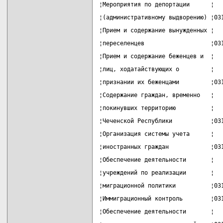
¦Мероприятия по депортации      ¦  
¦(административному выдворению) ¦03
¦Прием и содержание вынужденных ¦  
¦переселенцев                   ¦03
¦Прием и содержание беженцев и  ¦  
¦лиц, ходатайствующих о         ¦  
¦признании их беженцами         ¦03
¦Содержание граждан, временно   ¦  
¦покинувших территорию          ¦  
¦Чеченской Республики           ¦03
¦Организация системы учета      ¦  
¦иностранных граждан            ¦03
¦Обеспечение деятельности       ¦  
¦учреждений по реализации       ¦  
¦миграционной политики          ¦03
¦Иммиграционный контроль        ¦03
¦Обеспечение деятельности       ¦  