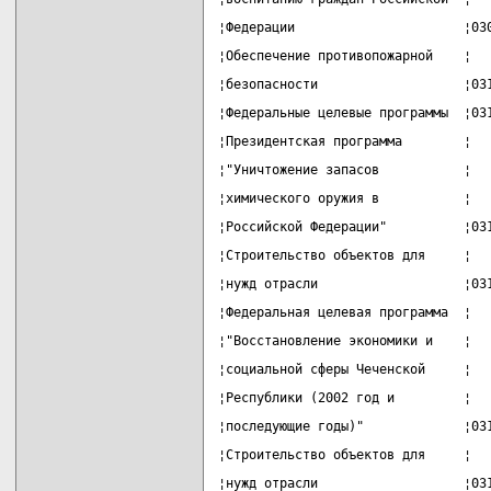
¦Федерации                      ¦03
¦Обеспечение противопожарной    ¦  
¦безопасности                   ¦03
¦Федеральные целевые программы  ¦03
¦Президентская программа        ¦  
¦"Уничтожение запасов           ¦  
¦химического оружия в           ¦  
¦Российской Федерации"          ¦03
¦Строительство объектов для     ¦  
¦нужд отрасли                   ¦03
¦Федеральная целевая программа  ¦  
¦"Восстановление экономики и    ¦  
¦социальной сферы Чеченской     ¦  
¦Республики (2002 год и         ¦  
¦последующие годы)"             ¦03
¦Строительство объектов для     ¦  
¦нужд отрасли                   ¦03