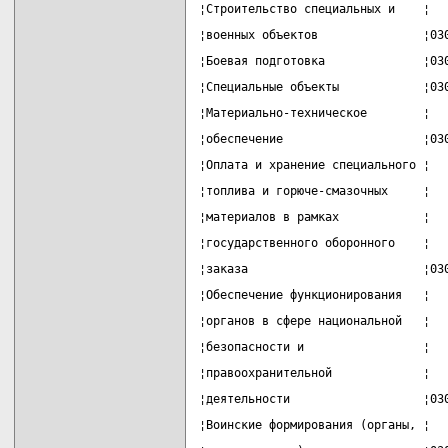
¦Строительство специальных и    ¦  
¦военных объектов               ¦03
¦Боевая подготовка              ¦03
¦Специальные объекты            ¦03
¦Материально-техническое        ¦  
¦обеспечение                    ¦03
¦Оплата и хранение специального ¦  
¦топлива и горюче-смазочных     ¦  
¦материалов в рамках            ¦  
¦государственного оборонного    ¦  
¦заказа                         ¦03
¦Обеспечение функционирования   ¦  
¦органов в сфере национальной   ¦  
¦безопасности и                 ¦  
¦правоохранительной             ¦  
¦деятельности                   ¦03
¦Воинские формирования (органы, ¦  