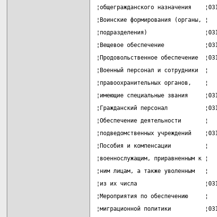
¦общегражданского назначения    ¦03
¦Воинские формирования (органы, ¦  
¦подразделения)                 ¦03
¦Вещевое обеспечение            ¦03
¦Продовольственное обеспечение  ¦03
¦Военный персонал и сотрудники  ¦  
¦правоохранительных органов,    ¦  
¦имеющие специальные звания     ¦03
¦Гражданский персонал           ¦03
¦Обеспечение деятельности       ¦  
¦подведомственных учреждений    ¦03
¦Пособия и компенсации          ¦  
¦военнослужащим, приравненным к ¦  
¦ним лицам, а также уволенным   ¦  
¦из их числа                    ¦03
¦Мероприятия по обеспечению     ¦  
¦миграционной политики          ¦03