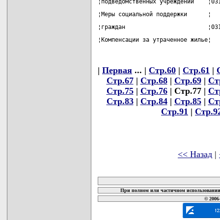
¦подведомственных учреждений    ¦03
¦Меры социальной поддержки      ¦  
¦граждан                        ¦03
¦Компенсации за утраченное жилье¦  
|
Первая
... |
Стр.60
|
Стр.61
|
Стр.67
|
Стр.68
|
Стр.69
|
Ст
Стр.75
|
Стр.76
| Стр.77 |
Ст
Стр.83
|
Стр.84
|
Стр.85
|
Ст
Стр.91
|
Стр.9
<< Назад
|
карта новых документов
При полном или частичном использовании 
© 2006