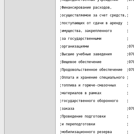
¦Финансирование расходов,       ¦  
¦осуществляемое за счет средств,¦  
¦поступающих от сдачи в аренду  ¦  
¦имущества, закрепленного       ¦  
¦за государственными            ¦  
¦организациями                  ¦07
¦Высшие учебные заведения       ¦07
¦Вещевое обеспечение            ¦07
¦Продовольственное обеспечение  ¦07
¦Оплата и хранение специального ¦  
¦топлива и горюче-смазочных     ¦  
¦материалов в рамках            ¦  
¦государственного оборонного    ¦  
¦заказа                         ¦07
¦Проведение подготовки          ¦  
¦и переподготовки               ¦  
¦мобилизационного резерва       ¦  