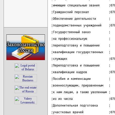
¦имеющие специальные звания     ¦07
¦Гражданский персонал           ¦07
¦Обеспечение деятельности       ¦  
¦подведомственных учреждений    ¦07
¦Государственный заказ          ¦  
¦на профессиональную            ¦  
¦переподготовку и повышение     ¦  
¦квалификации государственных   ¦  
¦служащих                       ¦07
¦Переподготовка и повышение     ¦  
¦квалификации кадров            ¦07
¦Пособия и компенсации          ¦  
¦военнослужащим, приравненным   ¦  
¦к ним лицам, а также уволенным ¦  
¦из их числа                    ¦07
¦Дополнительная подготовка      ¦  
¦участковых врачей              ¦07