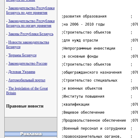
-
Законодательство Республики
Беларусь по дате принятия
¦развития образования           ¦  
-
Законодательство Республики
¦на 2006 - 2010 годы            ¦07
Беларусь по органу принятия
¦Строительство объектов         ¦  
-
Законы Республики Беларусь
¦для нужд отрасли               ¦07
-
Новости законодательства
Беларуси
¦Непрограммные инвестиции       ¦  
-
Тюрьмы Беларуси
¦в основные фонды               ¦07
-
Законодательство России
¦Строительство объектов         ¦  
-
Деловая Украина
¦общегражданского назначения    ¦07
-
Автомобильный портал
¦Строительство специальных      ¦  
-
The legislation of the Great
¦и военных объектов             ¦07
Britain
¦Институты повышения            ¦  
¦квалификации                   ¦07
Правовые новости
¦Вещевое обеспечение            ¦07
¦Продовольственное обеспечение  ¦07
¦Военный персонал и сотрудники  ¦  
¦правоохранительных органов,    ¦  