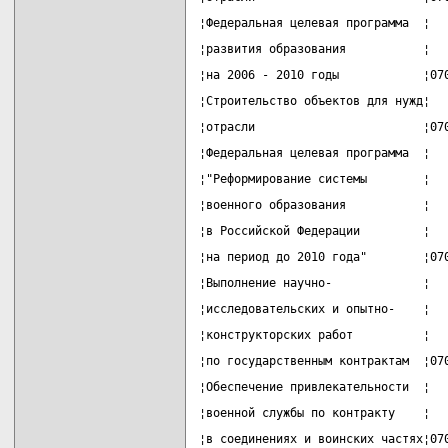
¦Федеральная целевая программа  ¦  
¦развития образования           ¦  
¦на 2006 - 2010 годы            ¦07
¦Строительство объектов для нужд¦  
¦отрасли                        ¦07
¦Федеральная целевая программа  ¦  
¦"Реформирование системы        ¦  
¦военного образования           ¦  
¦в Российской Федерации         ¦  
¦на период до 2010 года"        ¦07
¦Выполнение научно-             ¦  
¦исследовательских и опытно-    ¦  
¦конструкторских работ          ¦  
¦по государственным контрактам  ¦07
¦Обеспечение привлекательности  ¦  
¦военной службы по контракту    ¦  
¦в соединениях и воинских частях¦07