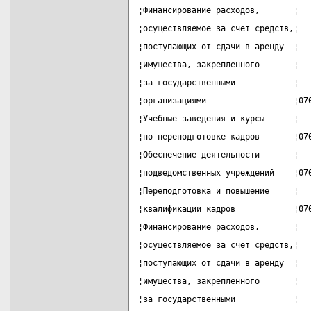
¦Финансирование расходов,       ¦  
¦осуществляемое за счет средств,¦  
¦поступающих от сдачи в аренду  ¦  
¦имущества, закрепленного       ¦  
¦за государственными            ¦  
¦организациями                  ¦07
¦Учебные заведения и курсы      ¦  
¦по переподготовке кадров       ¦07
¦Обеспечение деятельности       ¦  
¦подведомственных учреждений    ¦07
¦Переподготовка и повышение     ¦  
¦квалификации кадров            ¦07
¦Финансирование расходов,       ¦  
¦осуществляемое за счет средств,¦  
¦поступающих от сдачи в аренду  ¦  
¦имущества, закрепленного       ¦  
¦за государственными            ¦  