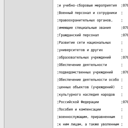
¦и учебно-сборовые мероприятия  ¦07
¦Военный персонал и сотрудники  ¦  
¦правоохранительных органов,    ¦  
¦имеющие специальные звания     ¦07
¦Гражданский персонал           ¦07
¦Развитие сети национальных     ¦  
¦университетов и других         ¦  
¦образовательных учреждений     ¦07
¦Обеспечение деятельности       ¦  
¦подведомственных учреждений    ¦07
¦Обеспечение деятельности особо ¦  
¦ценных объектов (учреждений)   ¦  
¦культурного наследия народов   ¦  
¦Российской Федерации           ¦07
¦Пособия и компенсации          ¦  
¦военнослужащим, приравненным   ¦  
¦к ним лицам, а также уволенным ¦  