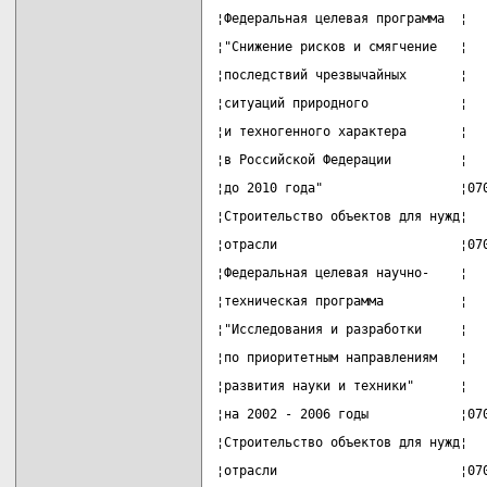
¦Федеральная целевая программа  ¦  
¦"Снижение рисков и смягчение   ¦  
¦последствий чрезвычайных       ¦  
¦ситуаций природного            ¦  
¦и техногенного характера       ¦  
¦в Российской Федерации         ¦  
¦до 2010 года"                  ¦07
¦Строительство объектов для нужд¦  
¦отрасли                        ¦07
¦Федеральная целевая научно-    ¦  
¦техническая программа          ¦  
¦"Исследования и разработки     ¦  
¦по приоритетным направлениям   ¦  
¦развития науки и техники"      ¦  
¦на 2002 - 2006 годы            ¦07
¦Строительство объектов для нужд¦  
¦отрасли                        ¦07