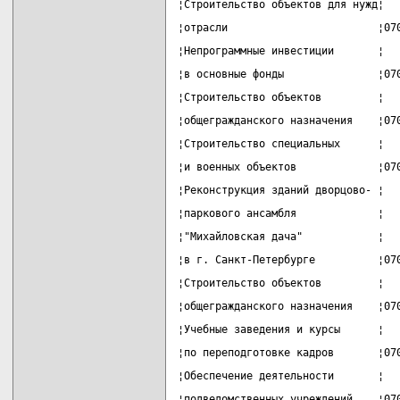
¦Строительство объектов для нужд¦  
¦отрасли                        ¦07
¦Непрограммные инвестиции       ¦  
¦в основные фонды               ¦07
¦Строительство объектов         ¦  
¦общегражданского назначения    ¦07
¦Строительство специальных      ¦  
¦и военных объектов             ¦07
¦Реконструкция зданий дворцово- ¦  
¦паркового ансамбля             ¦  
¦"Михайловская дача"            ¦  
¦в г. Санкт-Петербурге          ¦07
¦Строительство объектов         ¦  
¦общегражданского назначения    ¦07
¦Учебные заведения и курсы      ¦  
¦по переподготовке кадров       ¦07
¦Обеспечение деятельности       ¦  
¦подведомственных учреждений    ¦07