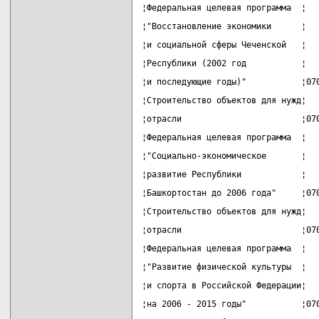
¦Федеральная целевая программа  ¦  
¦"Восстановление экономики      ¦  
¦и социальной сферы Чеченской   ¦  
¦Республики (2002 год           ¦  
¦и последующие годы)"           ¦07
¦Строительство объектов для нужд¦  
¦отрасли                        ¦07
¦Федеральная целевая программа  ¦  
¦"Социально-экономическое       ¦  
¦развитие Республики            ¦  
¦Башкортостан до 2006 года"     ¦07
¦Строительство объектов для нужд¦  
¦отрасли                        ¦07
¦Федеральная целевая программа  ¦  
¦"Развитие физической культуры  ¦  
¦и спорта в Российской Федерации¦  
¦на 2006 - 2015 годы"           ¦07