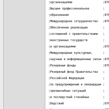
¦организациями                  ¦07
¦Высшее профессиональное        ¦  
¦образование                    ¦07
¦Международное сотрудничество   ¦07
¦Обеспечение реализации         ¦  
¦соглашений с правительствами   ¦  
¦иностранных государств         ¦  
¦и организациями                ¦07
¦Международные культурные,      ¦  
¦научные и информационные связи ¦07
¦Резервные фонды                ¦07
¦Резервный фонд Правительства   ¦  
¦Российской Федерации           ¦  
¦по предупреждению и ликвидации ¦  
¦чрезвычайных ситуаций          ¦  
¦и последствий стихийных        ¦  
¦бедствий                       ¦07