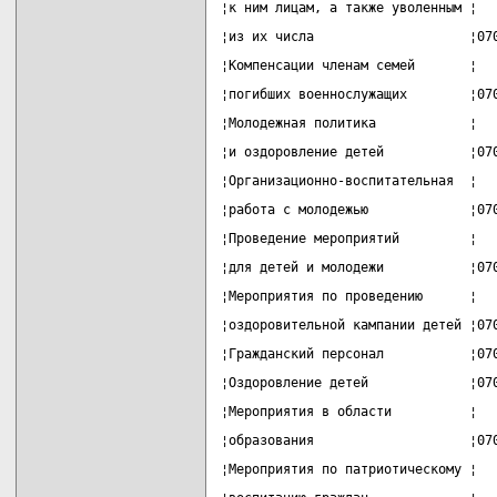
¦к ним лицам, а также уволенным ¦  
¦из их числа                    ¦07
¦Компенсации членам семей       ¦  
¦погибших военнослужащих        ¦07
¦Молодежная политика            ¦  
¦и оздоровление детей           ¦07
¦Организационно-воспитательная  ¦  
¦работа с молодежью             ¦07
¦Проведение мероприятий         ¦  
¦для детей и молодежи           ¦07
¦Мероприятия по проведению      ¦  
¦оздоровительной кампании детей ¦07
¦Гражданский персонал           ¦07
¦Оздоровление детей             ¦07
¦Мероприятия в области          ¦  
¦образования                    ¦07
¦Мероприятия по патриотическому ¦  