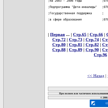
¦на 2003 - 2006 годы            ¦07
¦Подпрограмма "Дети-инвалиды"   ¦07
¦Государственная поддержка      ¦  
¦в сфере образования            ¦07
|
Первая
... |
Стр.65
|
Стр.66
|
Стр.72
|
Стр.73
|
Стр.74
|
Ст
Стр.80
|
Стр.81
|
Стр.82
|
Ст
Стр.88
|
Стр.89
|
Стр.90
|
Ст
Стр.96
<< Назад
|
карта новых документов
При полном или частичном использовании 
© 2006