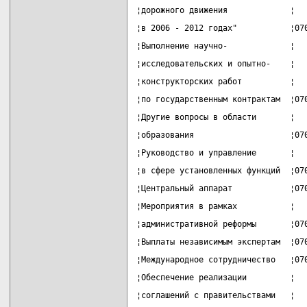
¦дорожного движения             ¦  
¦в 2006 - 2012 годах"           ¦07
¦Выполнение научно-             ¦  
¦исследовательских и опытно-    ¦  
¦конструкторских работ          ¦  
¦по государственным контрактам  ¦07
¦Другие вопросы в области       ¦  
¦образования                    ¦07
¦Руководство и управление       ¦  
¦в сфере установленных функций  ¦07
¦Центральный аппарат            ¦07
¦Мероприятия в рамках           ¦  
¦административной реформы       ¦07
¦Выплаты независимым экспертам  ¦07
¦Международное сотрудничество   ¦07
¦Обеспечение реализации         ¦  
¦соглашений с правительствами   ¦  