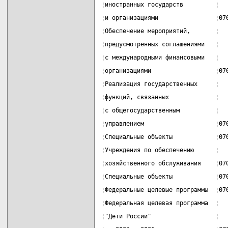
¦иностранных государств         ¦  
¦и организациями                ¦07
¦Обеспечение мероприятий,       ¦  
¦предусмотренных соглашениями   ¦  
¦с международными финансовыми   ¦  
¦организациями                  ¦07
¦Реализация государственных     ¦  
¦функций, связанных             ¦  
¦с общегосударственным          ¦  
¦управлением                    ¦07
¦Специальные объекты            ¦07
¦Учреждения по обеспечению      ¦  
¦хозяйственного обслуживания    ¦07
¦Специальные объекты            ¦07
¦Федеральные целевые программы  ¦07
¦Федеральная целевая программа  ¦  
¦"Дети России"                  ¦  