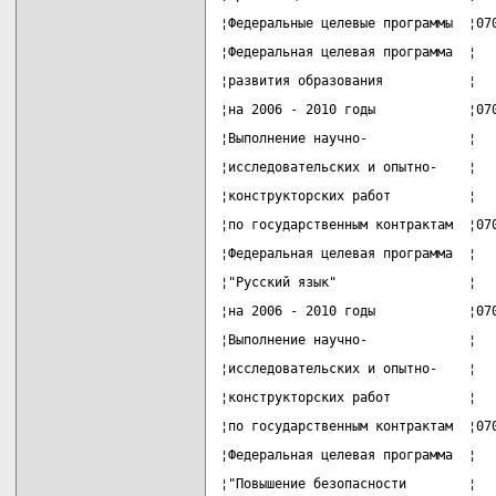
¦Федеральные целевые программы  ¦07
¦Федеральная целевая программа  ¦  
¦развития образования           ¦  
¦на 2006 - 2010 годы            ¦07
¦Выполнение научно-             ¦  
¦исследовательских и опытно-    ¦  
¦конструкторских работ          ¦  
¦по государственным контрактам  ¦07
¦Федеральная целевая программа  ¦  
¦"Русский язык"                 ¦  
¦на 2006 - 2010 годы            ¦07
¦Выполнение научно-             ¦  
¦исследовательских и опытно-    ¦  
¦конструкторских работ          ¦  
¦по государственным контрактам  ¦07
¦Федеральная целевая программа  ¦  
¦"Повышение безопасности        ¦  