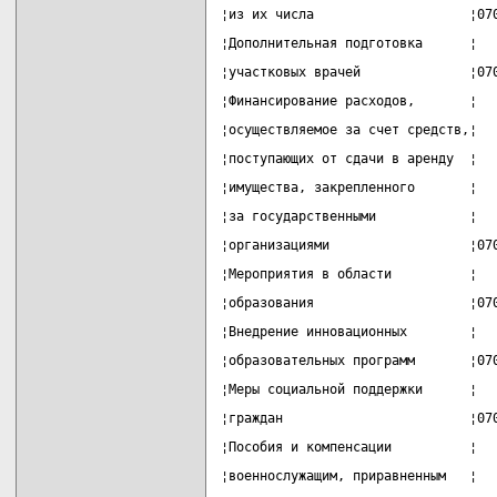
¦из их числа                    ¦07
¦Дополнительная подготовка      ¦  
¦участковых врачей              ¦07
¦Финансирование расходов,       ¦  
¦осуществляемое за счет средств,¦  
¦поступающих от сдачи в аренду  ¦  
¦имущества, закрепленного       ¦  
¦за государственными            ¦  
¦организациями                  ¦07
¦Мероприятия в области          ¦  
¦образования                    ¦07
¦Внедрение инновационных        ¦  
¦образовательных программ       ¦07
¦Меры социальной поддержки      ¦  
¦граждан                        ¦07
¦Пособия и компенсации          ¦  
¦военнослужащим, приравненным   ¦  