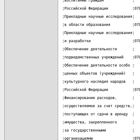
¦воспитанию граждан             ¦  
¦Российской Федерации           ¦07
¦Прикладные научные исследования¦  
¦в области образования          ¦07
¦Прикладные научные исследования¦  
¦и разработки                   ¦07
¦Обеспечение деятельности       ¦  
¦подведомственных учреждений    ¦07
¦Обеспечение деятельности особо ¦  
¦ценных объектов (учреждений)   ¦  
¦культурного наследия народов   ¦  
¦Российской Федерации           ¦07
¦Финансирование расходов,       ¦  
¦осуществляемое за счет средств,¦  
¦поступающих от сдачи в аренду  ¦  
¦имущества, закрепленного       ¦  
¦за государственными            ¦  
¦организациями                  ¦07