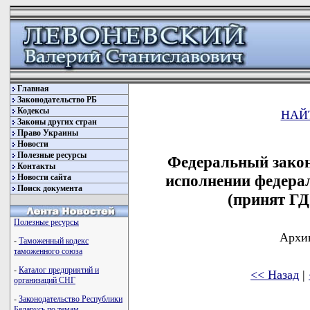
Главная
Законодательство РБ
Кодексы
НАЙ
Законы других стран
Право Украины
Новости
Полезные ресурсы
Федеральный закон
Контакты
исполнении федерал
Новости сайта
Поиск документа
(принят ГД
Полезные ресурсы
Архив
-
Таможенный кодекс
таможенного союза
-
Каталог предприятий и
<< Назад
|
организаций СНГ
-
Законодательство Республики
Беларусь по темам