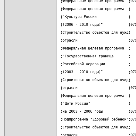
¦Федеральные целевые программы  ¦07
¦Федеральная целевая программа  ¦  
¦"Культура России               ¦  
¦(2006 - 2010 годы)"            ¦07
¦Строительство объектов для нужд¦  
¦отрасли                        ¦07
¦Федеральная целевая программа  ¦  
¦"Государственная граница       ¦  
¦Российской Федерации           ¦  
¦(2003 - 2010 годы)"            ¦07
¦Строительство объектов для нужд¦  
¦отрасли                        ¦07
¦Федеральная целевая программа  ¦  
¦"Дети России"                  ¦  
¦на 2003 - 2006 годы            ¦07
¦Подпрограмма "Здоровый ребенок"¦07
¦Строительство объектов для нужд¦  
¦отрасли                        ¦07