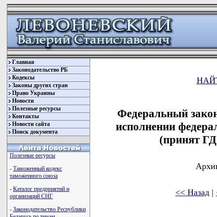
Главная
Законодательство РБ
Кодексы
НАЙ
Законы других стран
Право Украины
Новости
Полезные ресурсы
Федеральный закон
Контакты
исполнении федерал
Новости сайта
Поиск документа
(принят ГД
Полезные ресурсы
Архив
-
Таможенный кодекс
таможенного союза
-
Каталог предприятий и
<< Назад
|
организаций СНГ
-
Законодательство Республики
Беларусь по темам