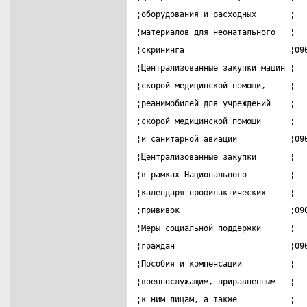
¦оборудования и расходных       ¦  
¦материалов для неонатального   ¦  
¦скрининга                      ¦09
¦Централизованные закупки машин ¦  
¦скорой медицинской помощи,     ¦  
¦реанимобилей для учреждений    ¦  
¦скорой медицинской помощи      ¦  
¦и санитарной авиации           ¦09
¦Централизованные закупки       ¦  
¦в рамках Национального         ¦  
¦календаря профилактических     ¦  
¦прививок                       ¦09
¦Меры социальной поддержки      ¦  
¦граждан                        ¦09
¦Пособия и компенсации          ¦  
¦военнослужащим, приравненным   ¦  
¦к ним лицам, а также           ¦  