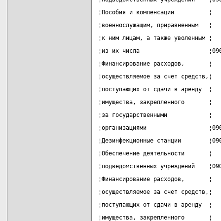
¦Пособия и компенсации          ¦  
¦военнослужащим, приравненным   ¦  
¦к ним лицам, а также уволенным ¦  
¦из их числа                    ¦09
¦Финансирование расходов,       ¦  
¦осуществляемое за счет средств,¦  
¦поступающих от сдачи в аренду  ¦  
¦имущества, закрепленного       ¦  
¦за государственными            ¦  
¦организациями                  ¦09
¦Дезинфекционные станции        ¦09
¦Обеспечение деятельности       ¦  
¦подведомственных учреждений    ¦09
¦Финансирование расходов,       ¦  
¦осуществляемое за счет средств,¦  
¦поступающих от сдачи в аренду  ¦  
¦имущества, закрепленного       ¦  