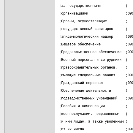
¦за государственными            ¦  
¦организациями                  ¦09
¦Органы, осуществляющие         ¦  
¦государственный санитарно-     ¦  
¦эпидемиологический надзор      ¦09
¦Вещевое обеспечение            ¦09
¦Продовольственное обеспечение  ¦09
¦Военный персонал и сотрудники  ¦  
¦правоохранительных органов,    ¦  
¦имеющие специальные звания     ¦09
¦Гражданский персонал           ¦09
¦Обеспечение деятельности       ¦  
¦подведомственных учреждений    ¦09
¦Пособия и компенсации          ¦  
¦военнослужащим, приравненным   ¦  
¦к ним лицам, а также уволенным ¦  
¦из их числа                    ¦09