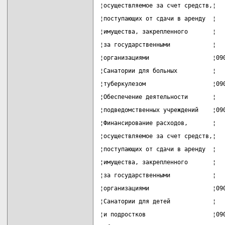
¦осуществляемое за счет средств,¦  
¦поступающих от сдачи в аренду  ¦  
¦имущества, закрепленного       ¦  
¦за государственными            ¦  
¦организациями                  ¦09
¦Санатории для больных          ¦  
¦туберкулезом                   ¦09
¦Обеспечение деятельности       ¦  
¦подведомственных учреждений    ¦09
¦Финансирование расходов,       ¦  
¦осуществляемое за счет средств,¦  
¦поступающих от сдачи в аренду  ¦  
¦имущества, закрепленного       ¦  
¦за государственными            ¦  
¦организациями                  ¦09
¦Санатории для детей            ¦  
¦и подростков                   ¦09