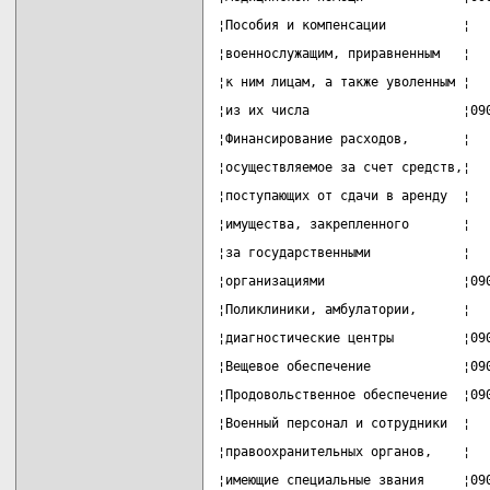
¦Пособия и компенсации          ¦  
¦военнослужащим, приравненным   ¦  
¦к ним лицам, а также уволенным ¦  
¦из их числа                    ¦09
¦Финансирование расходов,       ¦  
¦осуществляемое за счет средств,¦  
¦поступающих от сдачи в аренду  ¦  
¦имущества, закрепленного       ¦  
¦за государственными            ¦  
¦организациями                  ¦09
¦Поликлиники, амбулатории,      ¦  
¦диагностические центры         ¦09
¦Вещевое обеспечение            ¦09
¦Продовольственное обеспечение  ¦09
¦Военный персонал и сотрудники  ¦  
¦правоохранительных органов,    ¦  
¦имеющие специальные звания     ¦09