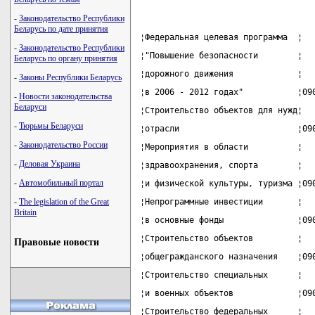
-
Законодательство Республики
Беларусь по дате принятия
¦Федеральная целевая программа  ¦  
-
Законодательство Республики
¦"Повышение безопасности        ¦  
Беларусь по органу принятия
¦дорожного движения             ¦  
-
Законы Республики Беларусь
¦в 2006 - 2012 годах"           ¦09
-
Новости законодательства
Беларуси
¦Строительство объектов для нужд¦  
-
Тюрьмы Беларуси
¦отрасли                        ¦09
-
Законодательство России
¦Мероприятия в области          ¦  
-
Деловая Украина
¦здравоохранения, спорта        ¦  
-
Автомобильный портал
¦и физической культуры, туризма ¦09
-
The legislation of the Great
¦Непрограммные инвестиции       ¦  
Britain
¦в основные фонды               ¦09
¦Строительство объектов         ¦  
Правовые новости
¦общегражданского назначения    ¦09
¦Строительство специальных      ¦  
¦и военных объектов             ¦09
¦Строительство федеральных      ¦  