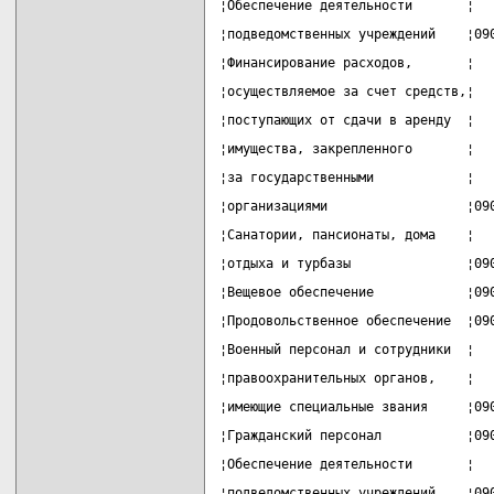
¦Обеспечение деятельности       ¦  
¦подведомственных учреждений    ¦09
¦Финансирование расходов,       ¦  
¦осуществляемое за счет средств,¦  
¦поступающих от сдачи в аренду  ¦  
¦имущества, закрепленного       ¦  
¦за государственными            ¦  
¦организациями                  ¦09
¦Санатории, пансионаты, дома    ¦  
¦отдыха и турбазы               ¦09
¦Вещевое обеспечение            ¦09
¦Продовольственное обеспечение  ¦09
¦Военный персонал и сотрудники  ¦  
¦правоохранительных органов,    ¦  
¦имеющие специальные звания     ¦09
¦Гражданский персонал           ¦09
¦Обеспечение деятельности       ¦  
¦подведомственных учреждений    ¦09