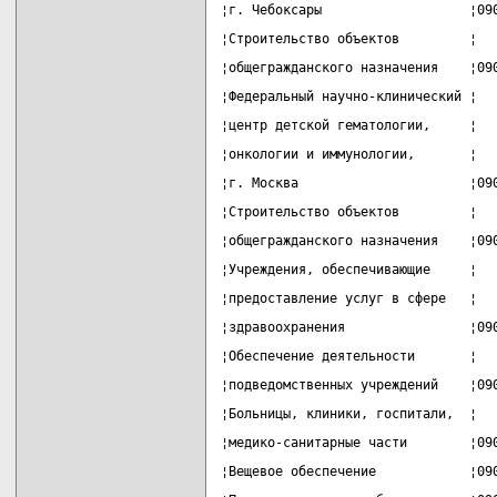
¦г. Чебоксары                   ¦09
¦Строительство объектов         ¦  
¦общегражданского назначения    ¦09
¦Федеральный научно-клинический ¦  
¦центр детской гематологии,     ¦  
¦онкологии и иммунологии,       ¦  
¦г. Москва                      ¦09
¦Строительство объектов         ¦  
¦общегражданского назначения    ¦09
¦Учреждения, обеспечивающие     ¦  
¦предоставление услуг в сфере   ¦  
¦здравоохранения                ¦09
¦Обеспечение деятельности       ¦  
¦подведомственных учреждений    ¦09
¦Больницы, клиники, госпитали,  ¦  
¦медико-санитарные части        ¦09
¦Вещевое обеспечение            ¦09