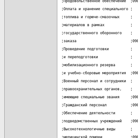
¦Продовольственное обеспечение  ¦09
¦Оплата и хранение специального ¦  
¦топлива и горюче-смазочных     ¦  
¦материалов в рамках            ¦  
¦государственного оборонного    ¦  
¦заказа                         ¦09
¦Проведение подготовки          ¦  
¦и переподготовки               ¦  
¦мобилизационного резерва       ¦  
¦и учебно-сборовые мероприятия  ¦09
¦Военный персонал и сотрудники  ¦  
¦правоохранительных органов,    ¦  
¦имеющие специальные звания     ¦09
¦Гражданский персонал           ¦09
¦Обеспечение деятельности       ¦  
¦подведомственных учреждений    ¦09
¦Высокотехнологичные виды       ¦  
¦медицинской помощи             ¦09