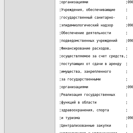
¦организациями                  ¦09
¦Учреждения, обеспечивающие     ¦  
¦государственный санитарно-     ¦  
¦эпидемиологический надзор      ¦09
¦Обеспечение деятельности       ¦  
¦подведомственных учреждений    ¦09
¦Финансирование расходов,       ¦  
¦осуществляемое за счет средств,¦  
¦поступающих от сдачи в аренду  ¦  
¦имущества, закрепленного       ¦  
¦за государственными            ¦  
¦организациями                  ¦09
¦Реализация государственных     ¦  
¦функций в области              ¦  
¦здравоохранения, спорта        ¦  
¦и туризма                      ¦09
¦Централизованные закупки       ¦  