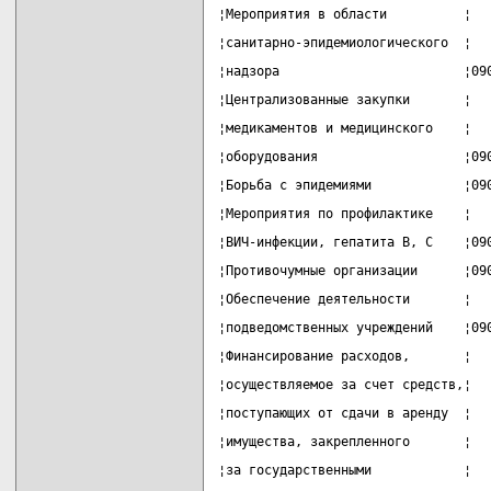
¦Мероприятия в области          ¦  
¦санитарно-эпидемиологического  ¦  
¦надзора                        ¦09
¦Централизованные закупки       ¦  
¦медикаментов и медицинского    ¦  
¦оборудования                   ¦09
¦Борьба с эпидемиями            ¦09
¦Мероприятия по профилактике    ¦  
¦ВИЧ-инфекции, гепатита B, C    ¦09
¦Противочумные организации      ¦09
¦Обеспечение деятельности       ¦  
¦подведомственных учреждений    ¦09
¦Финансирование расходов,       ¦  
¦осуществляемое за счет средств,¦  
¦поступающих от сдачи в аренду  ¦  
¦имущества, закрепленного       ¦  
¦за государственными            ¦  