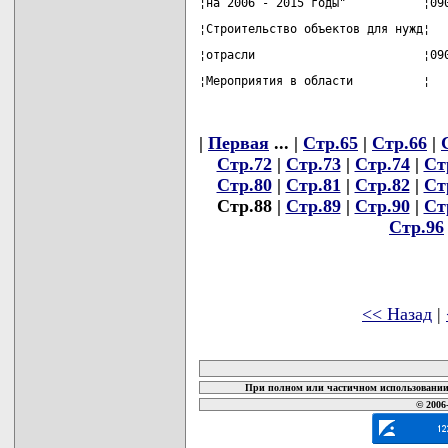
¦на 2006 - 2015 годы"           ¦09
¦Строительство объектов для нужд¦  
¦отрасли                        ¦09
¦Мероприятия в области          ¦  
|
Первая
... |
Стр.65
|
Стр.66
|
Стр.72
|
Стр.73
|
Стр.74
|
Ст
Стр.80
|
Стр.81
|
Стр.82
|
Ст
Стр.88 |
Стр.89
|
Стр.90
|
Ст
Стр.96
<< Назад
|
карта новых документов
При полном или частичном использовании 
© 2006