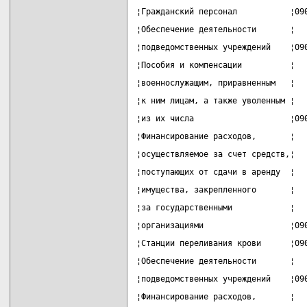
¦Гражданский персонал           ¦09
¦Обеспечение деятельности       ¦  
¦подведомственных учреждений    ¦09
¦Пособия и компенсации          ¦  
¦военнослужащим, приравненным   ¦  
¦к ним лицам, а также уволенным ¦  
¦из их числа                    ¦09
¦Финансирование расходов,       ¦  
¦осуществляемое за счет средств,¦  
¦поступающих от сдачи в аренду  ¦  
¦имущества, закрепленного       ¦  
¦за государственными            ¦  
¦организациями                  ¦09
¦Станции переливания крови      ¦09
¦Обеспечение деятельности       ¦  
¦подведомственных учреждений    ¦09
¦Финансирование расходов,       ¦  