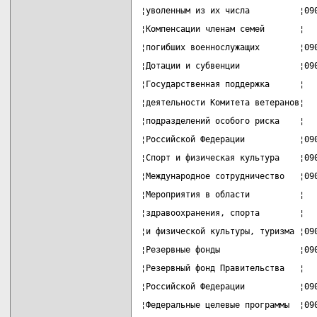
¦уволенным из их числа          ¦09
¦Компенсации членам семей       ¦  
¦погибших военнослужащих        ¦09
¦Дотации и субвенции            ¦09
¦Государственная поддержка      ¦  
¦деятельности Комитета ветеранов¦  
¦подразделений особого риска    ¦  
¦Российской Федерации           ¦09
¦Спорт и физическая культура    ¦09
¦Международное сотрудничество   ¦09
¦Мероприятия в области          ¦  
¦здравоохранения, спорта        ¦  
¦и физической культуры, туризма ¦09
¦Резервные фонды                ¦09
¦Резервный фонд Правительства   ¦  
¦Российской Федерации           ¦09
¦Федеральные целевые программы  ¦09