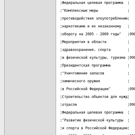
¦Федеральная целевая программа  ¦  
¦"Комплексные меры              ¦  
¦противодействия злоупотреблению¦  
¦наркотиками и их незаконному   ¦  
¦обороту на 2005 - 2009 годы"   ¦09
¦Мероприятия в области          ¦  
¦здравоохранения, спорта        ¦  
¦и физической культуры, туризма ¦09
¦Президентская программа        ¦  
¦"Уничтожение запасов           ¦  
¦химического оружия             ¦  
¦в Российской Федерации"        ¦09
¦Строительство объектов для нужд¦  
¦отрасли                        ¦09
¦Федеральная целевая программа  ¦  
¦"Развитие физической культуры  ¦  
¦и спорта в Российской Федерации¦  