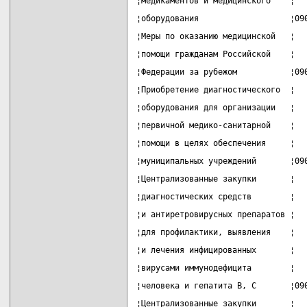
¦медикаментов и медицинского    ¦  
¦оборудования                   ¦09
¦Меры по оказанию медицинской   ¦  
¦помощи гражданам Российской    ¦  
¦Федерации за рубежом           ¦09
¦Приобретение диагностического  ¦  
¦оборудования для организации   ¦  
¦первичной медико-санитарной    ¦  
¦помощи в целях обеспечения     ¦  
¦муниципальных учреждений       ¦09
¦Централизованные закупки       ¦  
¦диагностических средств        ¦  
¦и антиретровирусных препаратов ¦  
¦для профилактики, выявления    ¦  
¦и лечения инфицированных       ¦  
¦вирусами иммунодефицита        ¦  
¦человека и гепатита B, C       ¦09
¦Централизованные закупки       ¦  