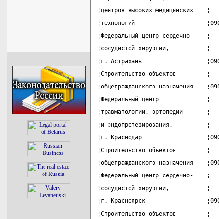
¦центров высоких медицинских    ¦  
¦технологий                     ¦09
¦Федеральный центр сердечно-    ¦  
¦сосудистой хирургии,           ¦  
¦г. Астрахань                   ¦09
¦Строительство объектов         ¦  
¦общегражданского назначения    ¦09
¦Федеральный центр              ¦  
¦травматологии, ортопедии       ¦  
¦и эндопротезирования,          ¦  
¦г. Краснодар                   ¦09
¦Строительство объектов         ¦  
¦общегражданского назначения    ¦09
¦Федеральный центр сердечно-    ¦  
¦сосудистой хирургии,           ¦  
¦г. Красноярск                  ¦09
¦Строительство объектов         ¦  