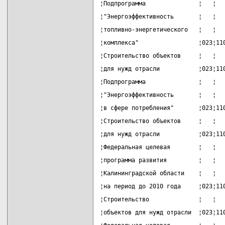
¦Подпрограмма               ¦   ¦  
¦"Энергоэффективность       ¦   ¦  
¦топливно-энергетического   ¦   ¦  
¦комплекса"                 ¦023¦11
¦Строительство объектов     ¦   ¦  
¦для нужд отрасли           ¦023¦11
¦Подпрограмма               ¦   ¦  
¦"Энергоэффективность       ¦   ¦  
¦в сфере потребления"       ¦023¦11
¦Строительство объектов     ¦   ¦  
¦для нужд отрасли           ¦023¦11
¦Федеральная целевая        ¦   ¦  
¦программа развития         ¦   ¦  
¦Калининградской области    ¦   ¦  
¦на период до 2010 года     ¦023¦11
¦Строительство              ¦   ¦  
¦объектов для нужд отрасли  ¦023¦11