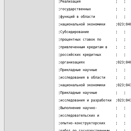
¦Реализация                 ¦   ¦  
¦государственных            ¦   ¦  
¦функций в области          ¦   ¦  
¦национальной экономики     ¦023¦04
¦Субсидирование             ¦   ¦  
¦процентных ставок по       ¦   ¦  
¦привлеченным кредитам в    ¦   ¦  
¦российских кредитных       ¦   ¦  
¦организациях               ¦023¦04
¦Прикладные научные         ¦   ¦  
¦исследования в области     ¦   ¦  
¦национальной экономики     ¦023¦04
¦Прикладные научные         ¦   ¦  
¦исследования и разработки  ¦023¦04
¦Выполнение научно-         ¦   ¦  
¦исследовательских и        ¦   ¦  
¦опытно-конструкторских     ¦   ¦  
¦работ по государственным   ¦   ¦  