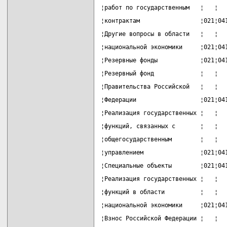
¦работ по государственным   ¦   ¦  
¦контрактам                 ¦021¦04
¦Другие вопросы в области   ¦   ¦  
¦национальной экономики     ¦021¦04
¦Резервные фонды            ¦021¦04
¦Резервный фонд             ¦   ¦  
¦Правительства Российской   ¦   ¦  
¦Федерации                  ¦021¦04
¦Реализация государственных ¦   ¦  
¦функций, связанных с       ¦   ¦  
¦общегосударственным        ¦   ¦  
¦управлением                ¦021¦04
¦Специальные объекты        ¦021¦04
¦Реализация государственных ¦   ¦  
¦функций в области          ¦   ¦  
¦национальной экономики     ¦021¦04
¦Взнос Российской Федерации ¦   ¦  