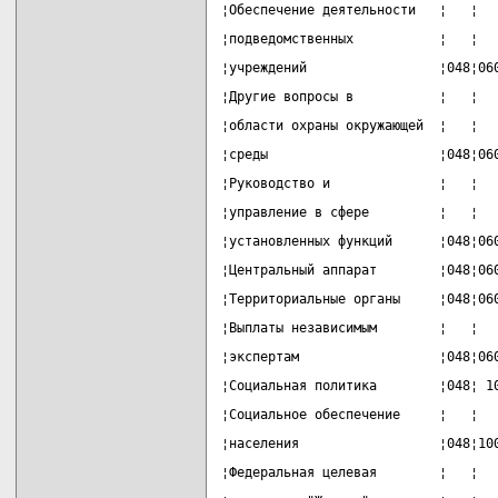
¦Обеспечение деятельности   ¦   ¦  
¦подведомственных           ¦   ¦  
¦учреждений                 ¦048¦06
¦Другие вопросы в           ¦   ¦  
¦области охраны окружающей  ¦   ¦  
¦среды                      ¦048¦06
¦Руководство и              ¦   ¦  
¦управление в сфере         ¦   ¦  
¦установленных функций      ¦048¦06
¦Центральный аппарат        ¦048¦06
¦Территориальные органы     ¦048¦06
¦Выплаты независимым        ¦   ¦  
¦экспертам                  ¦048¦06
¦Социальная политика        ¦048¦ 1
¦Социальное обеспечение     ¦   ¦  
¦населения                  ¦048¦10
¦Федеральная целевая        ¦   ¦  