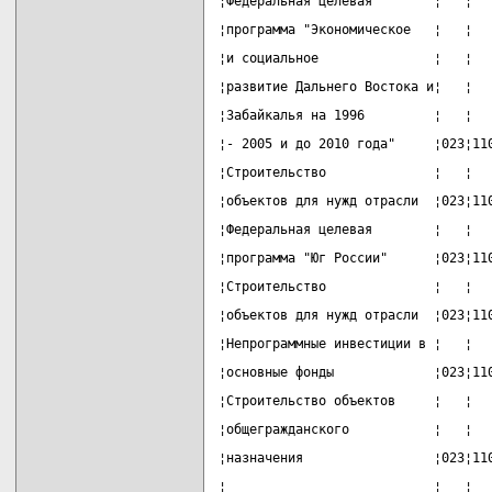
¦Федеральная целевая        ¦   ¦  
¦программа "Экономическое   ¦   ¦  
¦и социальное               ¦   ¦  
¦развитие Дальнего Востока и¦   ¦  
¦Забайкалья на 1996         ¦   ¦  
¦- 2005 и до 2010 года"     ¦023¦11
¦Строительство              ¦   ¦  
¦объектов для нужд отрасли  ¦023¦11
¦Федеральная целевая        ¦   ¦  
¦программа "Юг России"      ¦023¦11
¦Строительство              ¦   ¦  
¦объектов для нужд отрасли  ¦023¦11
¦Непрограммные инвестиции в ¦   ¦  
¦основные фонды             ¦023¦11
¦Строительство объектов     ¦   ¦  
¦общегражданского           ¦   ¦  
¦назначения                 ¦023¦11
¦                           ¦   ¦  