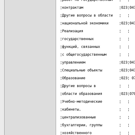
¦контрактам                 ¦023¦04
¦Другие вопросы в области   ¦   ¦  
¦национальной экономики     ¦023¦04
¦Реализация                 ¦   ¦  
¦государственных            ¦   ¦  
¦функций, связанных         ¦   ¦  
¦с общегосударственным      ¦   ¦  
¦управлением                ¦023¦04
¦Специальные объекты        ¦023¦04
¦Образование                ¦023¦ 0
¦Другие вопросы в           ¦   ¦  
¦области образования        ¦023¦07
¦Учебно-методические        ¦   ¦  
¦кабинеты,                  ¦   ¦  
¦централизованные           ¦   ¦  
¦бухгалтерии, группы        ¦   ¦  
¦хозяйственного             ¦   ¦  