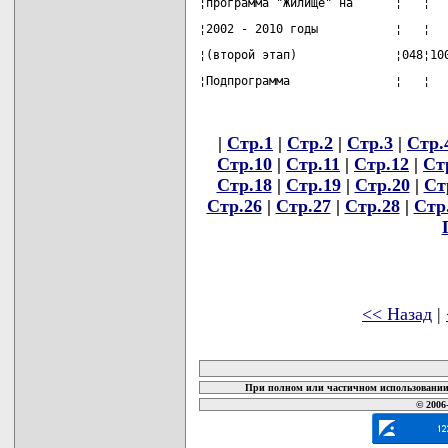
¦программа "Жилище" на      ¦   ¦  
¦2002 - 2010 годы           ¦   ¦  
¦(второй этап)              ¦048¦10
¦Подпрограмма               ¦   ¦  
|
Стр.1
|
Стр.2
|
Стр.3
|
Стр.
Стр.10
|
Стр.11
|
Стр.12
|
Ст
Стр.18
|
Стр.19
|
Стр.20
|
Ст
Стр.26
|
Стр.27
|
Стр.28
|
Стр
<< Назад
|
карта новых документов
При полном или частичном использовании 
© 2006