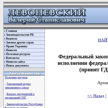
Главная
Законодательство РБ
Кодексы
НАЙ
Законы других стран
Право Украины
Новости
Полезные ресурсы
Федеральный закон
Контакты
исполнении федерал
Новости сайта
Поиск документа
(принят ГД
Полезные ресурсы
Архив
-
Таможенный кодекс
таможенного союза
-
Каталог предприятий и
<< Назад
|
организаций СНГ
-
Законодательство Республики
Беларусь по темам