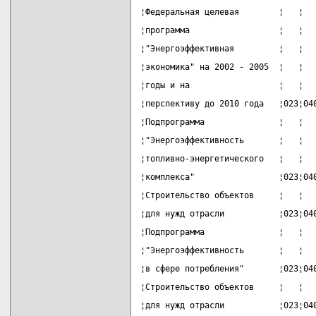
¦Федеральная целевая        ¦   ¦  
¦программа                  ¦   ¦  
¦"Энергоэффективная         ¦   ¦  
¦экономика" на 2002 - 2005  ¦   ¦  
¦годы и на                  ¦   ¦  
¦перспективу до 2010 года   ¦023¦04
¦Подпрограмма               ¦   ¦  
¦"Энергоэффективность       ¦   ¦  
¦топливно-энергетического   ¦   ¦  
¦комплекса"                 ¦023¦04
¦Строительство объектов     ¦   ¦  
¦для нужд отрасли           ¦023¦04
¦Подпрограмма               ¦   ¦  
¦"Энергоэффективность       ¦   ¦  
¦в сфере потребления"       ¦023¦04
¦Строительство объектов     ¦   ¦  
¦для нужд отрасли           ¦023¦04