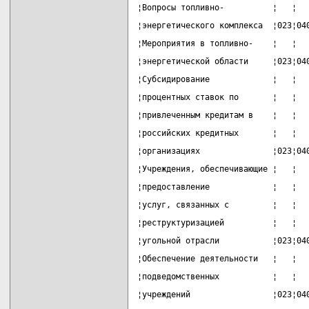
¦Вопросы топливно-          ¦   ¦  
¦энергетического комплекса  ¦023¦04
¦Мероприятия в топливно-    ¦   ¦  
¦энергетической области     ¦023¦04
¦Субсидирование             ¦   ¦  
¦процентных ставок по       ¦   ¦  
¦привлеченным кредитам в    ¦   ¦  
¦российских кредитных       ¦   ¦  
¦организациях               ¦023¦04
¦Учреждения, обеспечивающие ¦   ¦  
¦предоставление             ¦   ¦  
¦услуг, связанных с         ¦   ¦  
¦реструктуризацией          ¦   ¦  
¦угольной отрасли           ¦023¦04
¦Обеспечение деятельности   ¦   ¦  
¦подведомственных           ¦   ¦  
¦учреждений                 ¦023¦04