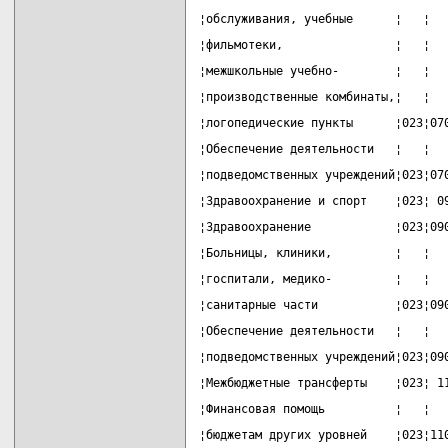
¦обслуживания, учебные      ¦   ¦  
¦фильмотеки,                ¦   ¦  
¦межшкольные учебно-        ¦   ¦  
¦производственные комбинаты,¦   ¦  
¦логопедические пункты      ¦023¦07
¦Обеспечение деятельности   ¦   ¦  
¦подведомственных учреждений¦023¦07
¦Здравоохранение и спорт    ¦023¦ 0
¦Здравоохранение            ¦023¦09
¦Больницы, клиники,         ¦   ¦  
¦госпитали, медико-         ¦   ¦  
¦санитарные части           ¦023¦09
¦Обеспечение деятельности   ¦   ¦  
¦подведомственных учреждений¦023¦09
¦Межбюджетные трансферты    ¦023¦ 1
¦Финансовая помощь          ¦   ¦  
¦бюджетам других уровней    ¦023¦11