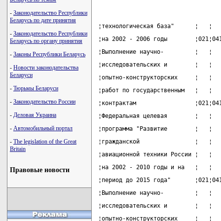
-
Законодательство Республики
Беларусь по дате принятия
¦технологическая база"      ¦   ¦  
-
Законодательство Республики
¦на 2002 - 2006 годы        ¦021¦04
Беларусь по органу принятия
¦Выполнение научно-         ¦   ¦  
-
Законы Республики Беларусь
¦исследовательских и        ¦   ¦  
-
Новости законодательства
Беларуси
¦опытно-конструкторских     ¦   ¦  
-
Тюрьмы Беларуси
¦работ по государственным   ¦   ¦  
-
Законодательство России
¦контрактам                 ¦021¦04
-
Деловая Украина
¦Федеральная целевая        ¦   ¦  
-
Автомобильный портал
¦программа "Развитие        ¦   ¦  
-
The legislation of the Great
¦гражданской                ¦   ¦  
Britain
¦авиационной техники России ¦   ¦  
¦на 2002 - 2010 годы и на   ¦   ¦  
Правовые новости
¦период до 2015 года"       ¦021¦04
¦Выполнение научно-         ¦   ¦  
¦исследовательских и        ¦   ¦  
¦опытно-конструкторских     ¦   ¦  