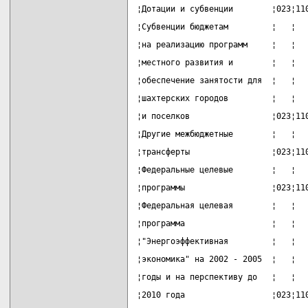
¦Дотации и субвенции        ¦023¦11
¦Субвенции бюджетам         ¦   ¦  
¦на реализацию программ     ¦   ¦  
¦местного развития и        ¦   ¦  
¦обеспечение занятости для  ¦   ¦  
¦шахтерских городов         ¦   ¦  
¦и поселков                 ¦023¦11
¦Другие межбюджетные        ¦   ¦  
¦трансферты                 ¦023¦11
¦Федеральные целевые        ¦   ¦  
¦программы                  ¦023¦11
¦Федеральная целевая        ¦   ¦  
¦программа                  ¦   ¦  
¦"Энергоэффективная         ¦   ¦  
¦экономика" на 2002 - 2005  ¦   ¦  
¦годы и на перспективу до   ¦   ¦  
¦2010 года                  ¦023¦11