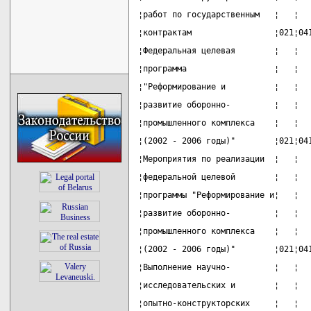
¦работ по государственным   ¦   ¦  
¦контрактам                 ¦021¦04
¦Федеральная целевая        ¦   ¦  
¦программа                  ¦   ¦  
¦"Реформирование и          ¦   ¦  
¦развитие оборонно-         ¦   ¦  
¦промышленного комплекса    ¦   ¦  
¦(2002 - 2006 годы)"        ¦021¦04
¦Мероприятия по реализации  ¦   ¦  
¦федеральной целевой        ¦   ¦  
¦программы "Реформирование и¦   ¦  
¦развитие оборонно-         ¦   ¦  
¦промышленного комплекса    ¦   ¦  
¦(2002 - 2006 годы)"        ¦021¦04
¦Выполнение научно-         ¦   ¦  
¦исследовательских и        ¦   ¦  
¦опытно-конструкторских     ¦   ¦  