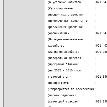
¦в уставные капиталы        ¦021¦04
¦Субсидирование             ¦   ¦  
¦процентных ставок по       ¦   ¦  
¦привлеченным кредитам в    ¦   ¦  
¦российских кредитных       ¦   ¦  
¦организациях               ¦021¦04
¦Жилищно-коммунальное       ¦   ¦  
¦хозяйство                  ¦021¦ 0
¦Жилищное хозяйство         ¦021¦05
¦Федеральная целевая        ¦   ¦  
¦программа "Жилище"         ¦   ¦  
¦на 2002 - 2010 годы        ¦   ¦  
¦(второй этап)              ¦021¦05
¦Подпрограмма               ¦   ¦  
¦"Мероприятия по обеспечению¦   ¦  
¦жильем отдельных           ¦   ¦  
¦категорий граждан"         ¦021¦05