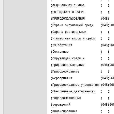
¦ФЕДЕРАЛЬНАЯ СЛУЖБА         ¦   ¦  
¦ПО НАДЗОРУ В СФЕРЕ         ¦   ¦  
¦ПРИРОДОПОЛЬЗОВАНИЯ         ¦048¦  
¦Охрана окружающей среды    ¦048¦ 0
¦Охрана растительных        ¦   ¦  
¦и животных видов и среды   ¦   ¦  
¦их обитания                ¦048¦06
¦Состояние                  ¦   ¦  
¦окружающей среды и         ¦   ¦  
¦природопользования         ¦048¦06
¦Природоохранные            ¦   ¦  
¦мероприятия                ¦048¦06
¦Природоохранные учреждения ¦048¦06
¦Обеспечение деятельности   ¦   ¦  
¦подведомственных           ¦   ¦  
¦учреждений                 ¦048¦06
¦Финансирование             ¦   ¦  