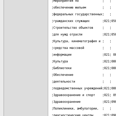
¦Мероприятия по             ¦   ¦  
¦обеспечению жильем         ¦   ¦  
¦федеральных государственных¦   ¦  
¦гражданских служащих       ¦021¦05
¦Строительство объектов     ¦   ¦  
¦для нужд отрасли           ¦021¦05
¦Культура, кинематография и ¦   ¦  
¦средства массовой          ¦   ¦  
¦информации                 ¦021¦ 0
¦Культура                   ¦021¦08
¦Библиотеки                 ¦021¦08
¦Обеспечение                ¦   ¦  
¦деятельности               ¦   ¦  
¦подведомственных учреждений¦021¦08
¦Здравоохранение и спорт    ¦021¦ 0
¦Здравоохранение            ¦021¦09
¦Поликлиники, амбулатории,  ¦   ¦  
¦диагностические центры     ¦021¦09