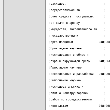
¦расходов,                  ¦   ¦  
¦осуществляемое за          ¦   ¦  
¦счет средств, поступающих  ¦   ¦  
¦от сдачи в аренду          ¦   ¦  
¦имущества, закрепленного за¦   ¦  
¦государственными           ¦   ¦  
¦организациями              ¦048¦06
¦Прикладные научные         ¦   ¦  
¦исследования в области     ¦   ¦  
¦охраны окружающей среды    ¦048¦06
¦Прикладные научные         ¦   ¦  
¦исследования и разработки  ¦048¦06
¦Выполнение научно-         ¦   ¦  
¦исследовательских и        ¦   ¦  
¦опытно-конструкторских     ¦   ¦  
¦работ по государственным   ¦   ¦  
¦контрактам                 ¦048¦06