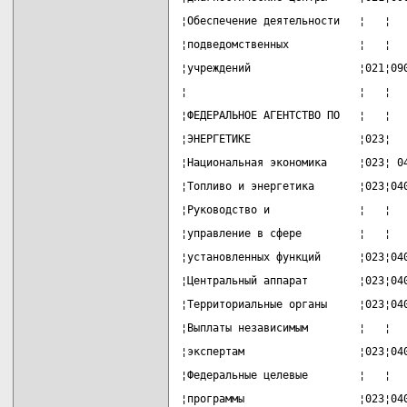
¦Обеспечение деятельности   ¦   ¦  
¦подведомственных           ¦   ¦  
¦учреждений                 ¦021¦09
¦                           ¦   ¦  
¦ФЕДЕРАЛЬНОЕ АГЕНТСТВО ПО   ¦   ¦  
¦ЭНЕРГЕТИКЕ                 ¦023¦  
¦Национальная экономика     ¦023¦ 0
¦Топливо и энергетика       ¦023¦04
¦Руководство и              ¦   ¦  
¦управление в сфере         ¦   ¦  
¦установленных функций      ¦023¦04
¦Центральный аппарат        ¦023¦04
¦Территориальные органы     ¦023¦04
¦Выплаты независимым        ¦   ¦  
¦экспертам                  ¦023¦04
¦Федеральные целевые        ¦   ¦  
¦программы                  ¦023¦04