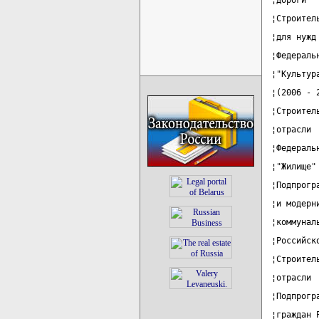
¦дороги" 
¦Строител
¦для нужд
¦Федераль
¦"Культур
¦(2006 - 
¦Строител
¦отрасли 
¦Федераль
¦"Жилище"
¦Подпрогр
¦и модерн
¦коммунал
¦Российск
¦Строител
¦отрасли 
¦Подпрогр
¦граждан 