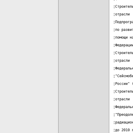
¦Строител
¦отрасли 
¦Подпрогр
¦по разви
¦помощи н
¦Федераци
¦Строител
¦отрасли 
¦Федераль
¦"Сейсмоб
¦России" 
¦Строител
¦отрасли 
¦Федераль
¦"Преодол
¦радиацио
¦до 2010 