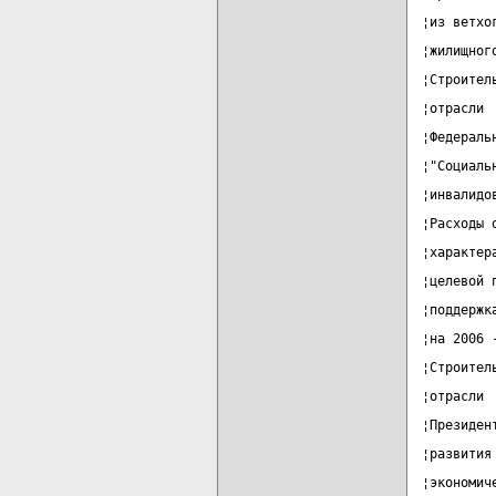
¦из ветхо
¦жилищног
¦Строител
¦отрасли 
¦Федераль
¦"Социаль
¦инвалидо
¦Расходы 
¦характер
¦целевой 
¦поддержк
¦на 2006 
¦Строител
¦отрасли 
¦Президен
¦развития
¦экономич