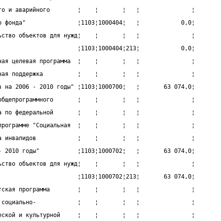
го и аварийного        ¦    ¦       ¦   ¦               ¦
о фонда"               ¦1103¦1000404¦   ¦            0,0¦
ьство объектов для нужд¦    ¦       ¦   ¦               ¦
                       ¦1103¦1000404¦213¦            0,0¦
ная целевая программа  ¦    ¦       ¦   ¦               ¦
ная поддержка          ¦    ¦       ¦   ¦               ¦
в на 2006 - 2010 годы" ¦1103¦1000700¦   ¦       63 074,0¦
общепрограммного       ¦    ¦       ¦   ¦               ¦
а по федеральной       ¦    ¦       ¦   ¦               ¦
программе "Социальная  ¦    ¦       ¦   ¦               ¦
а инвалидов            ¦    ¦       ¦   ¦               ¦
- 2010 годы"           ¦1103¦1000702¦   ¦       63 074,0¦
ьство объектов для нужд¦    ¦       ¦   ¦               ¦
                       ¦1103¦1000702¦213¦       63 074,0¦
тская программа        ¦    ¦       ¦   ¦               ¦
 социально-            ¦    ¦       ¦   ¦               ¦
еской и культурной     ¦    ¦       ¦   ¦               ¦