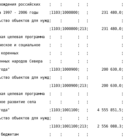
рождения российских    ¦    ¦       ¦   ¦               ¦
а 1997 - 2006 годы     ¦1103¦1000800¦   ¦      231 480,0¦
ьство объектов для нужд¦    ¦       ¦   ¦               ¦
                       ¦1103¦1000800¦213¦      231 480,0¦
ная целевая программа  ¦    ¦       ¦   ¦               ¦
ческое и социальное    ¦    ¦       ¦   ¦               ¦
 коренных              ¦    ¦       ¦   ¦               ¦
енных народов Севера   ¦    ¦       ¦   ¦               ¦
года"                  ¦1103¦1000900¦   ¦      200 630,0¦
ьство объектов для нужд¦    ¦       ¦   ¦               ¦
                       ¦1103¦1000900¦213¦      200 630,0¦
ная целевая программа  ¦    ¦       ¦   ¦               ¦
ное развитие села      ¦    ¦       ¦   ¦               ¦
года"                  ¦1103¦1001100¦   ¦    4 555 851,5¦
ьство объектов для нужд¦    ¦       ¦   ¦               ¦
                       ¦1103¦1001100¦213¦    2 556 088,3¦
 бюджетам              ¦    ¦       ¦   ¦               ¦