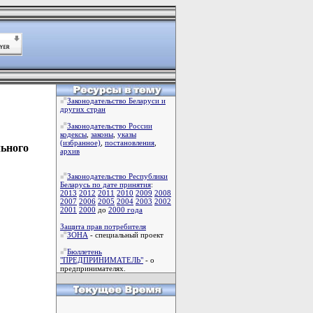
Законодательство Беларуси и
других стран
Законодательство России
кодексы
,
законы
,
указы
(избранное)
,
постановления
,
льного
архив
Законодательство Республики
Беларусь по дате принятия
:
2013
2012
2011
2010
2009
2008
2007
2006
2005
2004
2003
2002
2001
2000
до
2000 года
Защита прав потребителя
ЗОНА
- специальный проект
Бюллетень
"ПРЕДПРИНИМАТЕЛЬ"
- о
предпринимателях.