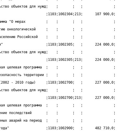
ьство объектов для нужд¦    ¦       ¦   ¦               ¦
                       ¦1103¦1002304¦213¦      107 900,0¦
амма "О мерах          ¦    ¦       ¦   ¦               ¦
тию онкологической     ¦    ¦       ¦   ¦               ¦
аселению Российской    ¦    ¦       ¦   ¦               ¦
и"                     ¦1103¦1002305¦   ¦      224 000,0¦
ьство объектов для нужд¦    ¦       ¦   ¦               ¦
                       ¦1103¦1002305¦213¦      224 000,0¦
ная целевая программа  ¦    ¦       ¦   ¦               ¦
езопасность территории ¦    ¦       ¦   ¦               ¦
(2002 - 2010 годы)     ¦1103¦1002700¦   ¦      227 000,0¦
ьство объектов для нужд¦    ¦       ¦   ¦               ¦
                       ¦1103¦1002700¦213¦      227 000,0¦
ная целевая программа  ¦    ¦       ¦   ¦               ¦
ение последствий       ¦    ¦       ¦   ¦               ¦
нных аварий на период  ¦    ¦       ¦   ¦               ¦
года"                  ¦1103¦1002900¦   ¦      482 710,0¦