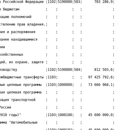
в Российской Федерации ¦1102¦5190000¦583¦      783 286,9¦
и бюджетам             ¦    ¦       ¦   ¦               ¦
зацию полномочий       ¦    ¦       ¦   ¦               ¦
ствлению прав владения,¦    ¦       ¦   ¦               ¦
ния и распоряжения     ¦    ¦       ¦   ¦               ¦
ранее находившимися    ¦    ¦       ¦   ¦               ¦
нии                    ¦    ¦       ¦   ¦               ¦
озяйственных           ¦    ¦       ¦   ¦               ¦
ций, их охране, защите ¦    ¦       ¦   ¦               ¦
изводству              ¦1102¦5190000¦584¦      812 503,6¦
ежбюджетные трансферты ¦1103¦       ¦   ¦   97 425 792,6¦
ные целевые программы  ¦1103¦1000000¦   ¦   73 666 968,1¦
ная целевая программа  ¦    ¦       ¦   ¦               ¦
зация транспортной     ¦    ¦       ¦   ¦               ¦
России                 ¦    ¦       ¦   ¦               ¦
2010 годы)"            ¦1103¦1000100¦   ¦   45 600 000,0¦
амма "Автомобильные    ¦    ¦       ¦   ¦               ¦