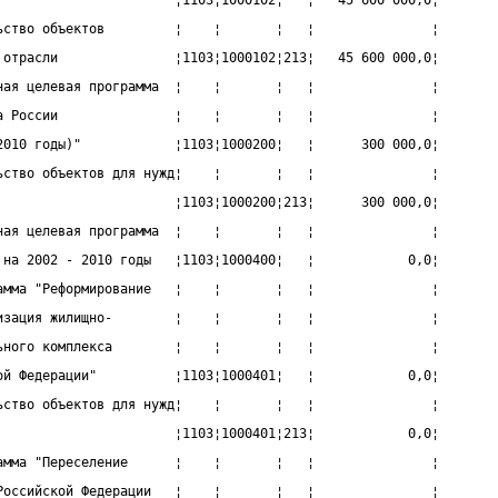
                       ¦1103¦1000102¦   ¦   45 600 000,0¦
ьство объектов         ¦    ¦       ¦   ¦               ¦
 отрасли               ¦1103¦1000102¦213¦   45 600 000,0¦
ная целевая программа  ¦    ¦       ¦   ¦               ¦
а России               ¦    ¦       ¦   ¦               ¦
2010 годы)"            ¦1103¦1000200¦   ¦      300 000,0¦
ьство объектов для нужд¦    ¦       ¦   ¦               ¦
                       ¦1103¦1000200¦213¦      300 000,0¦
ная целевая программа  ¦    ¦       ¦   ¦               ¦
 на 2002 - 2010 годы   ¦1103¦1000400¦   ¦            0,0¦
амма "Реформирование   ¦    ¦       ¦   ¦               ¦
изация жилищно-        ¦    ¦       ¦   ¦               ¦
ьного комплекса        ¦    ¦       ¦   ¦               ¦
ой Федерации"          ¦1103¦1000401¦   ¦            0,0¦
ьство объектов для нужд¦    ¦       ¦   ¦               ¦
                       ¦1103¦1000401¦213¦            0,0¦
амма "Переселение      ¦    ¦       ¦   ¦               ¦
Российской Федерации   ¦    ¦       ¦   ¦               ¦