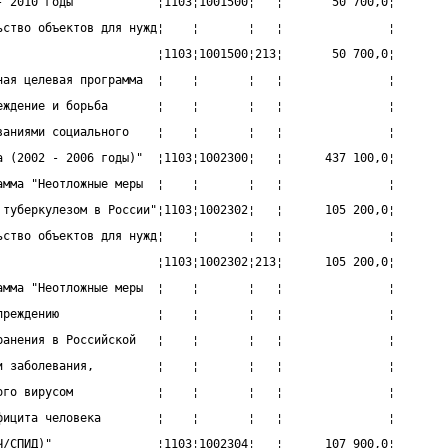
- 2010 годы            ¦1103¦1001500¦   ¦       50 700,0¦
ьство объектов для нужд¦    ¦       ¦   ¦               ¦
                       ¦1103¦1001500¦213¦       50 700,0¦
ная целевая программа  ¦    ¦       ¦   ¦               ¦
еждение и борьба       ¦    ¦       ¦   ¦               ¦
ваниями социального    ¦    ¦       ¦   ¦               ¦
а (2002 - 2006 годы)"  ¦1103¦1002300¦   ¦      437 100,0¦
амма "Неотложные меры  ¦    ¦       ¦   ¦               ¦
 туберкулезом в России"¦1103¦1002302¦   ¦      105 200,0¦
ьство объектов для нужд¦    ¦       ¦   ¦               ¦
                       ¦1103¦1002302¦213¦      105 200,0¦
амма "Неотложные меры  ¦    ¦       ¦   ¦               ¦
преждению              ¦    ¦       ¦   ¦               ¦
ранения в Российской   ¦    ¦       ¦   ¦               ¦
и заболевания,         ¦    ¦       ¦   ¦               ¦
ого вирусом            ¦    ¦       ¦   ¦               ¦
фицита человека        ¦    ¦       ¦   ¦               ¦
Ч/СПИД)"               ¦1103¦1002304¦   ¦      107 900,0¦