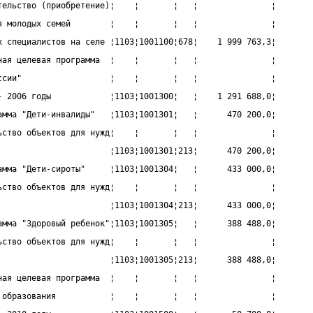
тельство (приобретение)¦    ¦       ¦   ¦               ¦
я молодых семей        ¦    ¦       ¦   ¦               ¦
х специалистов на селе ¦1103¦1001100¦678¦    1 999 763,3¦
ная целевая программа  ¦    ¦       ¦   ¦               ¦
ссии"                  ¦    ¦       ¦   ¦               ¦
- 2006 годы            ¦1103¦1001300¦   ¦    1 291 688,0¦
амма "Дети-инвалиды"   ¦1103¦1001301¦   ¦      470 200,0¦
ьство объектов для нужд¦    ¦       ¦   ¦               ¦
                       ¦1103¦1001301¦213¦      470 200,0¦
амма "Дети-сироты"     ¦1103¦1001304¦   ¦      433 000,0¦
ьство объектов для нужд¦    ¦       ¦   ¦               ¦
                       ¦1103¦1001304¦213¦      433 000,0¦
амма "Здоровый ребенок"¦1103¦1001305¦   ¦      388 488,0¦
ьство объектов для нужд¦    ¦       ¦   ¦               ¦
                       ¦1103¦1001305¦213¦      388 488,0¦
ная целевая программа  ¦    ¦       ¦   ¦               ¦
 образования           ¦    ¦       ¦   ¦               ¦