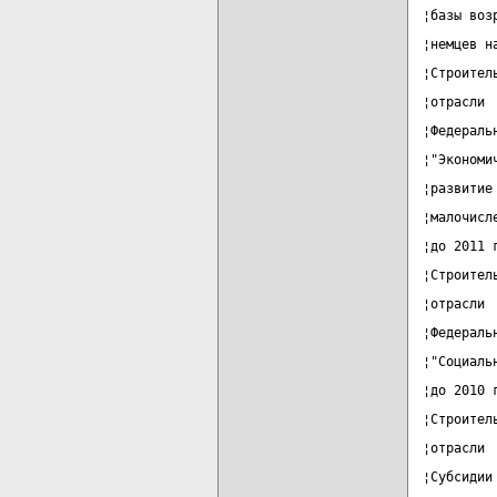
¦базы воз
¦немцев н
¦Строител
¦отрасли 
¦Федераль
¦"Экономи
¦развитие
¦малочисл
¦до 2011 
¦Строител
¦отрасли 
¦Федераль
¦"Социаль
¦до 2010 
¦Строител
¦отрасли 
¦Субсидии