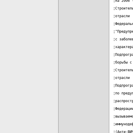
¦на 2006 
¦Строител
¦отрасли 
¦Федераль
¦"Предупр
¦с заболе
¦характер
¦Подпрогр
¦борьбы с
¦Строител
¦отрасли 
¦Подпрогр
¦по преду
¦распрост
¦Федераци
¦вызываем
¦иммуноде
¦(Анти-ВИ