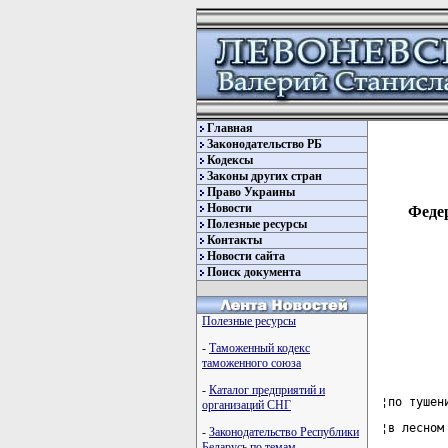
Главная
Законодательство РБ
Кодексы
Законы других стран
Право Украины
Новости
Федер
Полезные ресурсы
Контакты
Новости сайта
Поиск документа
Полезные ресурсы
-
Таможенный кодекс
таможенного союза
-
Каталог предприятий и
¦по тушен
организаций СНГ
¦в лесном
-
Законодательство Республики
Беларусь по темам