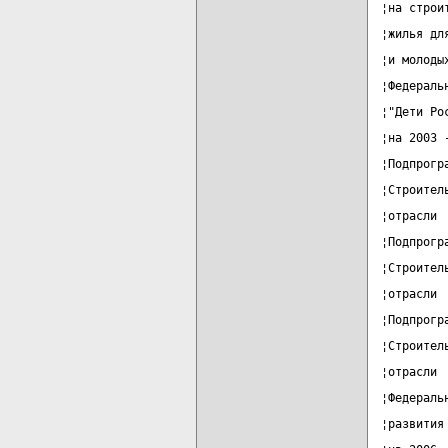
¦на строи
¦жилья дл
¦и молоды
¦Федераль
¦"Дети Ро
¦на 2003 
¦Подпрогр
¦Строител
¦отрасли 
¦Подпрогр
¦Строител
¦отрасли 
¦Подпрогр
¦Строител
¦отрасли 
¦Федераль
¦развития