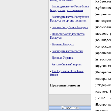
¦субъекто
-
Законодательство Республики
¦Субвенци
Беларусь по дате принятия
¦на реали
-
Законодательство Республики
Беларусь по органу принятия
¦по осуще
-
Законы Республики Беларусь
¦пользова
¦лесами, 
-
Новости законодательства
Беларуси
¦во владе
-
Тюрьмы Беларуси
¦сельскох
-
Законодательство России
¦организа
-
Деловая Украина
¦и воспро
-
Автомобильный портал
¦Другие м
-
The legislation of the Great
¦Федераль
Britain
¦Федераль
Правовые новости
¦"Модерни
¦системы 
¦(2002 - 
¦Подпрогр