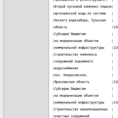
¦Второй пусковой комплекс подачи¦  
¦артезианской воды по системе   ¦  
¦Окского водозабора, Тульская   ¦  
¦область                        ¦11
¦Субсидии бюджетам              ¦  
¦на модернизацию объектов       ¦  
¦коммунальной инфраструктуры    ¦11
¦Строительство комплекса        ¦  
¦сооружений подземного          ¦  
¦водоснабжения                  ¦  
¦пос. Некрасовское,             ¦  
¦Ярославская область            ¦11
¦Субсидии бюджетам              ¦  
¦на модернизацию объектов       ¦  
¦коммунальной инфраструктуры    ¦11
¦Строительство канализационных  ¦  
¦очистных сооружений            ¦  