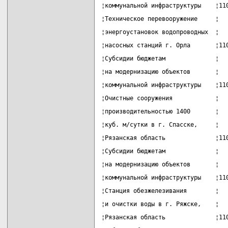
¦коммунальной инфраструктуры    ¦11
¦Техническое перевооружение     ¦  
¦энергоустановок водопроводных  ¦  
¦насосных станций г. Орла       ¦11
¦Субсидии бюджетам              ¦  
¦на модернизацию объектов       ¦  
¦коммунальной инфраструктуры    ¦11
¦Очистные сооружения            ¦  
¦производительностью 1400       ¦  
¦куб. м/сутки в г. Спасске,     ¦  
¦Рязанская область              ¦11
¦Субсидии бюджетам              ¦  
¦на модернизацию объектов       ¦  
¦коммунальной инфраструктуры    ¦11
¦Станция обезжелезивания        ¦  
¦и очистки воды в г. Ряжске,    ¦  
¦Рязанская область              ¦11