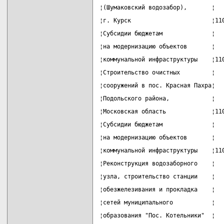
¦(Шумаковский водозабор),       ¦  
¦г. Курск                       ¦11
¦Субсидии бюджетам              ¦  
¦на модернизацию объектов       ¦  
¦коммунальной инфраструктуры    ¦11
¦Строительство очистных         ¦  
¦сооружений в пос. Красная Пахра¦  
¦Подольского района,            ¦  
¦Московская область             ¦11
¦Субсидии бюджетам              ¦  
¦на модернизацию объектов       ¦  
¦коммунальной инфраструктуры    ¦11
¦Реконструкция водозаборного    ¦  
¦узла, строительство станции    ¦  
¦обезжелезивания и прокладка    ¦  
¦сетей муниципального           ¦  
¦образования "Пос. Котельники"  ¦  