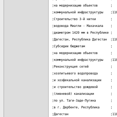
¦на модернизацию объектов       ¦  
¦коммунальной инфраструктуры    ¦11
¦Строительство 3-й нитки        ¦  
¦водовода Миатли - Махачкала    ¦  
¦диаметром 1420 мм в Республике ¦  
¦Дагестан, Республика Дагестан  ¦11
¦Субсидии бюджетам              ¦  
¦на модернизацию объектов       ¦  
¦коммунальной инфраструктуры    ¦11
¦Реконструкция сетей            ¦  
¦хозпитьевого водопровода       ¦  
¦и хозфекальной канализации     ¦  
¦и строительство дождевой       ¦  
¦(ливневой) канализации         ¦  
¦по ул. Таги-Заде-Пугина        ¦  
¦в г. Дербенте, Республика      ¦  
¦Дагестан                       ¦11