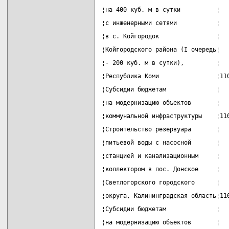
¦на 400 куб. м в сутки          ¦  
¦с инженерными сетями           ¦  
¦в с. Койгородок                ¦  
¦Койгородского района (I очередь¦  
¦- 200 куб. м в сутки),         ¦  
¦Республика Коми                ¦11
¦Субсидии бюджетам              ¦  
¦на модернизацию объектов       ¦  
¦коммунальной инфраструктуры    ¦11
¦Строительство резервуара       ¦  
¦питьевой воды с насосной       ¦  
¦станцией и канализационным     ¦  
¦коллектором в пос. Донское     ¦  
¦Светлогорского городского      ¦  
¦округа, Калининградская область¦11
¦Субсидии бюджетам              ¦  
¦на модернизацию объектов       ¦  