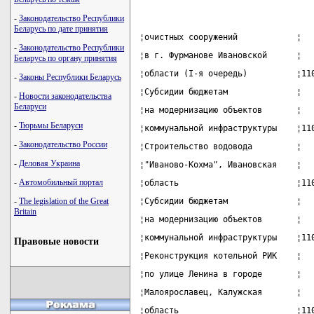
-
Законодательство Республики
Беларусь по дате принятия
¦очистных сооружений            ¦  
-
Законодательство Республики
¦в г. Фурманове Ивановской      ¦  
Беларусь по органу принятия
¦области (I-я очередь)          ¦11
-
Законы Республики Беларусь
¦Субсидии бюджетам              ¦  
-
Новости законодательства
Беларуси
¦на модернизацию объектов       ¦  
-
Тюрьмы Беларуси
¦коммунальной инфраструктуры    ¦11
-
Законодательство России
¦Строительство водовода         ¦  
-
Деловая Украина
¦"Иваново-Кохма", Ивановская    ¦  
-
Автомобильный портал
¦область                        ¦11
-
The legislation of the Great
¦Субсидии бюджетам              ¦  
Britain
¦на модернизацию объектов       ¦  
¦коммунальной инфраструктуры    ¦11
Правовые новости
¦Реконструкция котельной РИК    ¦  
¦по улице Ленина в городе       ¦  
¦Малоярославец, Калужская       ¦  
¦область                        ¦11