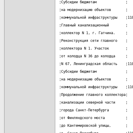
¦Субсидии бюджетам              ¦  
¦на модернизацию объектов       ¦  
¦коммунальной инфраструктуры    ¦11
¦Главный канализационный        ¦  
¦коллектор N 1, г. Гатчина.     ¦  
¦Реконструкция сети главного    ¦  
¦коллектора N 1. Участок        ¦  
¦от колодца N 36 до колодца     ¦  
¦N 67, Ленинградская область    ¦11
¦Субсидии бюджетам              ¦  
¦на модернизацию объектов       ¦  
¦коммунальной инфраструктуры    ¦11
¦Продолжение главного коллектора¦  
¦канализации северной части     ¦  
¦города Санкт-Петербурга        ¦  
¦от Финляндского моста          ¦  
¦до Кантемировской улицы,       ¦  