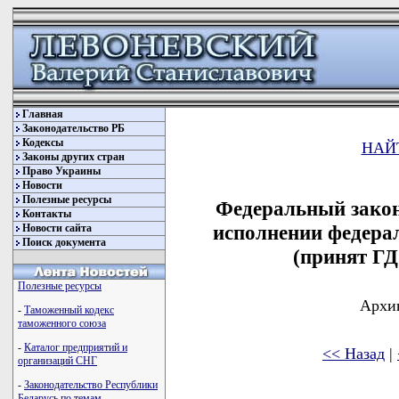
Главная
Законодательство РБ
Кодексы
НАЙ
Законы других стран
Право Украины
Новости
Полезные ресурсы
Федеральный закон
Контакты
исполнении федерал
Новости сайта
Поиск документа
(принят ГД
Полезные ресурсы
Архив
-
Таможенный кодекс
таможенного союза
-
Каталог предприятий и
<< Назад
|
организаций СНГ
-
Законодательство Республики
Беларусь по темам