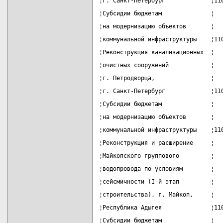
¦г. Санкт-Петербург             ¦11
¦Субсидии бюджетам              ¦  
¦на модернизацию объектов       ¦  
¦коммунальной инфраструктуры    ¦11
¦Реконструкция канализационных  ¦  
¦очистных сооружений            ¦  
¦г. Петродворца,                ¦  
¦г. Санкт-Петербург             ¦11
¦Субсидии бюджетам              ¦  
¦на модернизацию объектов       ¦  
¦коммунальной инфраструктуры    ¦11
¦Реконструкция и расширение     ¦  
¦Майкопского группового         ¦  
¦водопровода по условиям        ¦  
¦сейсмичности (I-й этап         ¦  
¦строительства), г. Майкоп,     ¦  
¦Республика Адыгея              ¦11
¦Субсидии бюджетам              ¦  