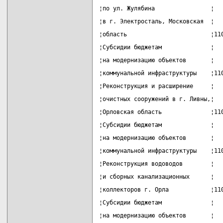
¦по ул. Жулябина                ¦  
¦в г. Электросталь, Московская  ¦  
¦область                        ¦11
¦Субсидии бюджетам              ¦  
¦на модернизацию объектов       ¦  
¦коммунальной инфраструктуры    ¦11
¦Реконструкция и расширение     ¦  
¦очистных сооружений в г. Ливны,¦  
¦Орловская область              ¦11
¦Субсидии бюджетам              ¦  
¦на модернизацию объектов       ¦  
¦коммунальной инфраструктуры    ¦11
¦Реконструкция водоводов        ¦  
¦и сборных канализационных      ¦  
¦коллекторов г. Орла            ¦11
¦Субсидии бюджетам              ¦  
¦на модернизацию объектов       ¦  