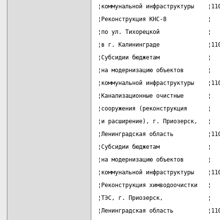
¦коммунальной инфраструктуры    ¦11
¦Реконструкция КНС-8            ¦  
¦по ул. Тихорецкой              ¦  
¦в г. Калининграде              ¦11
¦Субсидии бюджетам              ¦  
¦на модернизацию объектов       ¦  
¦коммунальной инфраструктуры    ¦11
¦Канализационные очистные       ¦  
¦сооружения (реконструкция      ¦  
¦и расширение), г. Приозерск,   ¦  
¦Ленинградская область          ¦11
¦Субсидии бюджетам              ¦  
¦на модернизацию объектов       ¦  
¦коммунальной инфраструктуры    ¦11
¦Реконструкция химводоочистки   ¦  
¦ТЭС, г. Приозерск,             ¦  
¦Ленинградская область          ¦11