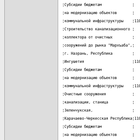
¦Субсидии бюджетам              ¦  
¦на модернизацию объектов       ¦  
¦коммунальной инфраструктуры    ¦11
¦Строительство канализационного ¦  
¦коллектора от очистных         ¦  
¦сооружений до рынка "Мархъаба",¦  
¦г. Назрань, Республика         ¦  
¦Ингушетия                      ¦11
¦Субсидии бюджетам              ¦  
¦на модернизацию объектов       ¦  
¦коммунальной инфраструктуры    ¦11
¦Очистные сооружения            ¦  
¦канализации, станица           ¦  
¦Зеленчукская,                  ¦  
¦Карачаево-Черкесская Республика¦11
¦Субсидии бюджетам              ¦  
¦на модернизацию объектов       ¦  