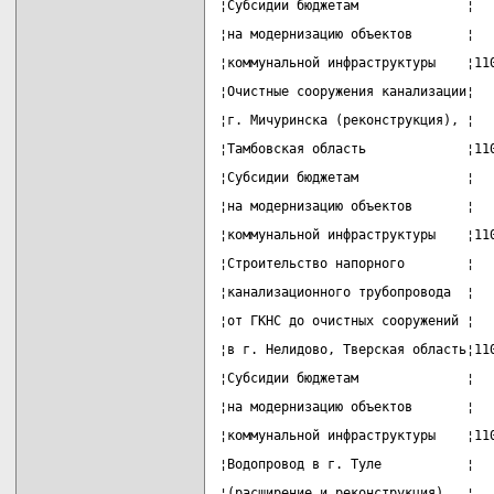
¦Субсидии бюджетам              ¦  
¦на модернизацию объектов       ¦  
¦коммунальной инфраструктуры    ¦11
¦Очистные сооружения канализации¦  
¦г. Мичуринска (реконструкция), ¦  
¦Тамбовская область             ¦11
¦Субсидии бюджетам              ¦  
¦на модернизацию объектов       ¦  
¦коммунальной инфраструктуры    ¦11
¦Строительство напорного        ¦  
¦канализационного трубопровода  ¦  
¦от ГКНС до очистных сооружений ¦  
¦в г. Нелидово, Тверская область¦11
¦Субсидии бюджетам              ¦  
¦на модернизацию объектов       ¦  
¦коммунальной инфраструктуры    ¦11
¦Водопровод в г. Туле           ¦  
¦(расширение и реконструкция).  ¦  