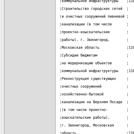
¦коммунальной инфраструктуры    ¦11
¦Строительство городских сетей  ¦  
¦и очистных сооружений ливневой ¦  
¦канализации (в том числе       ¦  
¦проектно-изыскательские        ¦  
¦работы), г. Звенигород,        ¦  
¦Московская область             ¦11
¦Субсидии бюджетам              ¦  
¦на модернизацию объектов       ¦  
¦коммунальной инфраструктуры    ¦11
¦Реконструкция существующих     ¦  
¦очистных сооружений            ¦  
¦хозяйственно-бытовой           ¦  
¦канализации на Верхнем Посаде  ¦  
¦(в том числе проектно-         ¦  
¦изыскательские работы),        ¦  
¦г. Звенигород, Московская      ¦  
¦область                        ¦11