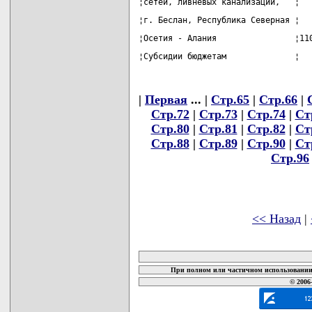
¦сетей, ливневых канализаций,   ¦  
¦г. Беслан, Республика Северная ¦  
¦Осетия - Алания                ¦11
¦Субсидии бюджетам              ¦  
|
Первая
... |
Стр.65
|
Стр.66
|
Стр.72
|
Стр.73
|
Стр.74
|
Ст
Стр.80
|
Стр.81
|
Стр.82
|
Ст
Стр.88
|
Стр.89
|
Стр.90
|
Ст
Стр.96
<< Назад
|
карта новых документов
При полном или частичном использовании 
© 2006