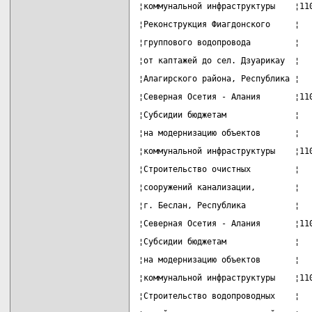
¦коммунальной инфраструктуры    ¦11
¦Реконструкция Фиагдонского     ¦  
¦группового водопровода         ¦  
¦от каптажей до сел. Дзуарикау  ¦  
¦Алагирского района, Республика ¦  
¦Северная Осетия - Алания       ¦11
¦Субсидии бюджетам              ¦  
¦на модернизацию объектов       ¦  
¦коммунальной инфраструктуры    ¦11
¦Строительство очистных         ¦  
¦сооружений канализации,        ¦  
¦г. Беслан, Республика          ¦  
¦Северная Осетия - Алания       ¦11
¦Субсидии бюджетам              ¦  
¦на модернизацию объектов       ¦  
¦коммунальной инфраструктуры    ¦11
¦Строительство водопроводных    ¦  