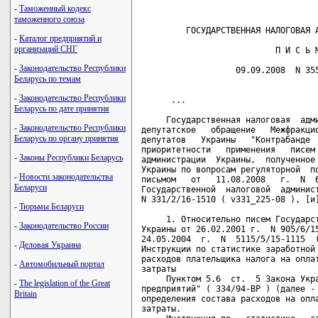
-
Таможенный кодекс
таможенного союза
         ГОСУДАРСТВЕННАЯ НАЛОГОВАЯ А
-
Каталог предприятий и
организаций СНГ
                           П И С Ь М
-
Законодательство Республики
                   09.09.2008  N 355
Беларусь по темам
-
Законодательство Республики
      ... 

Беларусь по дате принятия
     Государственная налоговая  адми
-
Законодательство Республики
депутатское   обращение   Межфракцио
Беларусь по органу принятия
депутатов   Украины   "Контрабанде  
приоритетности   применения   писем 
-
Законы Республики Беларусь
администрации  Украины,  полученное 
Украины по вопросам регуляторной  по
-
Новости законодательства
письмом   от   11.08.2008   г.  N  6
Беларуси
Государственной  налоговой  админист
N 331/2/16-1510 ( v331_225-08 ), [и]
-
Тюрьмы Беларуси
     1. Относительно писем Государст
-
Законодательство России
Украины от 26.02.2001 г.  N 905/6/15
24.05.2004  г.  N  5115/5/15-1115  (
-
Деловая Украина
Инструкции по статистике заработной 
расходов плательщика налога на оплат
-
Автомобильный портал
затраты

     Пунктом 5.6  ст.  5 Закона Укра
-
The legislation of the Great
предприятий" ( 334/94-ВР ) (далее - 
Britain
определения состава расходов на опла
затраты.
