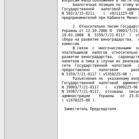
вопросам налогообложения в части опр
     Аналогичная позиция по этому во
Государственной   налоговой   админи
N 583/3/15-0211    (  v0211225-08  )
предпринимателей при Кабинете Минист
     2. Относительно писем Государст
Украины от 12.10.2006 N  19003/7/21-
19.03.2008  N  5359/7/21-0117  (  v5
сбора на развитие виноградарства,  с
комиссии

     В связи  с  многочисленными  за
плательщиков  налогов  относительно 
развитие виноградарства,  садоводств
напитков и пива в случае их реализац
сети  Государственной  налоговой   а
предоставлено    налоговое      разъ
N 5359/7/21-0117 ( v5359225-08 ).

     Разъяснения по  указанному вопр
Государственной  налоговой  админист
N 19003/7/21-0117   (   v1900225-06 
N 19367/7/21-0117,  отозваны   письм
администрации    Украины   от  23.07
( v1478225-08 ).

 Заместитель Председателя           