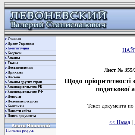
Главная
Право Украины
Конституция
НАЙ
Кодексы
Законы
Указы
Постановления
Лист № 355/2
Приказы
Письма
Щодо пріоритетності 
Законы других стран
Законодательство РБ
податкової а
Законодательство РФ
Новости
Полезные ресурсы
Текст документа по
Контакты
Новости сайта
Поиск документа
<< Назад
|
Полезные ресурсы