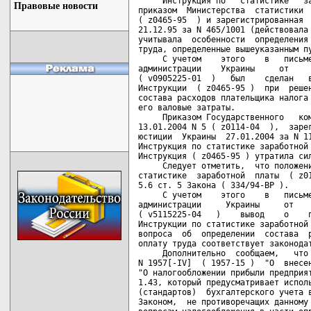
     Инструкция по   статистике   за
Правовые новости
приказом  Министерства  статистики  
( z0465-95  ) и зарегистрированная  
21.12.95 за N 465/1001 (действовала 
учитывала  особенности  определения 
труда, определенные вышеуказанным пу
     С учетом    этого    в   письме
администрации    Украины     от     
( v0905225-01  )   был    сделан   в
Инструкции  ( z0465-95 )  при  решен
состава расходов плательщика налога 
его валовые затраты.

     Приказом Государственного   ком
13.01.2004 N 5 ( z0114-04  ),  зарег
юстиции  Украины  27.01.2004 за N 11
Инструкция по статистике заработной 
Инструкция ( z0465-95 ) утратила сил
     Следует отметить,  что положени
статистике  заработной  платы  ( z01
5.6 ст. 5 Закона ( 334/94-ВР ).

     С учетом    этого    в   письме
администрации     Украины     от    
( v5115225-04   )    вывод    о    п
Инструкции по статистике заработной 
вопроса  об  определении  состава  р
оплату труда соответствует законодат
     Дополнительно  сообщаем,   что 
N 1957[-IV]  ( 1957-15 )  "О  внесен
"О налогообложении прибыли предприят
1.43, который предусматривает исполь
(стандартов)  бухгалтерского учета в
Законом,  не противоречащих данному 