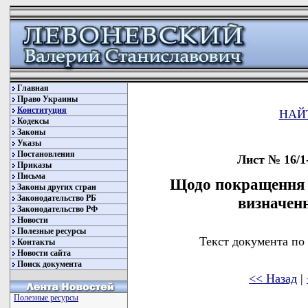
Главная
Право Украины
Конституция
НАЙ
Кодексы
Законы
Указы
Постановления
Лист № 16/1-
Приказы
Письма
Щодо покращення 
Законы других стран
Законодательство РБ
визначенн
Законодательство РФ
Новости
Полезные ресурсы
Текст документа по
Контакты
Новости сайта
Поиск документа
<< Назад
|
Полезные ресурсы