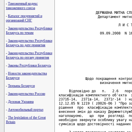
-
Таможенный кодекс
таможенного союза
                  ДЕРЖАВНА МИТНА СЛУ
-
Каталог предприятий и
                   Департамент митно
организаций СНГ
                             Л И С Т
-
Законодательство Республики
Беларусь по темам
                    09.09.2008  N 16
-
Законодательство Республики
                                    
Беларусь по дате принятия
                                    
                                    
-
Законодательство Республики
                                    
Беларусь по органу принятия
                                    
                                    
-
Законы Республики Беларусь
                                    
                                    
-
Новости законодательства
Беларуси
             Щодо покращення контрол
                    визначення митно
-
Тюрьмы Беларуси
     Відповідно до   п.   2.6   поря
-
Законодательство России
класифікацію комплектного об'єкта  з
2371б-14,  2371в-14,  2371г-14  ) на
-
Деловая Украина
12.12.05 N 1219 ( z0026-06 ) "Про за
рішення  про  класифікацію комплектн
-
Автомобильный портал
внесення змін до наказу Держмитслужб
наголошуємо,   що  при  розгляді  по
-
The legislation of the Great
необхідно звернути особливу увагу на
Britain
сумнівів щодо достовірності наданих 