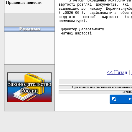
     З метою покращення контролю за 
Правовые новости
вартості розгляд  документів,  які  
відповідно до  наказу  Держмитслужби
( z0026-06 ),  здійснювати з  обов'я
відділів    митної   вартості   (від
номенклатури).

 Директор Департаменту

 митної вартості                    
<< Назад
|
При полном или частичном использовании 
© 2006