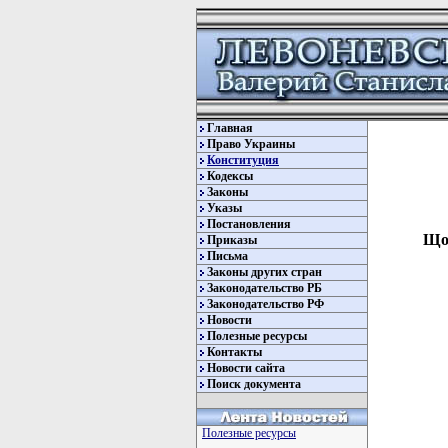
Главная
Право Украины
Конституция
Кодексы
Законы
Указы
Постановления
Щод
Приказы
Письма
Законы других стран
Законодательство РБ
Законодательство РФ
Новости
Полезные ресурсы
Контакты
Новости сайта
Поиск документа
         
Полезные ресурсы