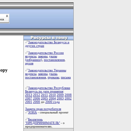
Законодательство Беларуси и
других стран
Законодательство России
кодексы
,
законы
,
указы
(избранное)
,
постановления
,
архив
вору
Законодательство Украины
кодексы
,
законы
,
указы
,
постановления
,
приказы
,
письма
Законодательство Республики
Беларусь по дате принятия
:
2013
2012
2011
2010
2009
2008
2007
2006
2005
2004
2003
2002
2001
2000
до
2000 года
Защита прав потребителя
ЗОНА
- специальный проект
Бюллетень
"ПРЕДПРИНИМАТЕЛЬ"
- о
предпринимателях.