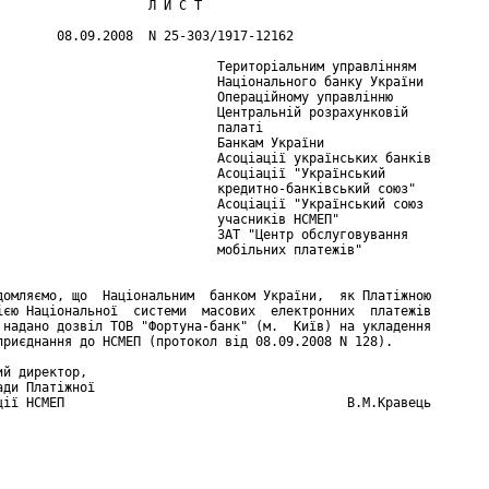
                    Л И С Т

        08.09.2008  N 25-303/1917-12162

                             Територіальним управлінням

                             Національного банку України

                             Операційному управлінню

                             Центральній розрахунковій

                             палаті

                             Банкам України

                             Асоціації українських банків

                             Асоціації "Український

                             кредитно-банківський союз"

                             Асоціації "Український союз

                             учасників НСМЕП"

                             ЗАТ "Центр обслуговування

                             мобільних платежів"

домляємо, що  Національним  банком України,  як Платіжною

ією Національної  системи  масових  електронних  платежів

 надано дозвіл ТОВ "Фортуна-банк" (м.  Київ) на укладення

приєднання до НСМЕП (протокол від 08.09.2008 N 128).

й директор,

ди Платіжної

ції НСМЕП                                     В.М.Кравець
