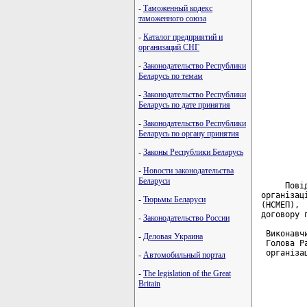
         
-
Таможенный кодекс
таможенного союза
         
-
Каталог предприятий и
         
организаций СНГ
         
         
-
Законодательство Республики
         
Беларусь по темам
         
         
-
Законодательство Республики
         
Беларусь по дате принятия
         
         
-
Законодательство Республики
         
Беларусь по органу принятия
         
         
-
Законы Республики Беларусь
         
-
Новости законодательства
Беларуси
     Пові
організац
-
Тюрьмы Беларуси
(НСМЕП), 
договору 
-
Законодательство России
 Виконавчи
-
Деловая Украина
 Голова Ра
 організа
-
Автомобильный портал
-
The legislation of the Great
Britain