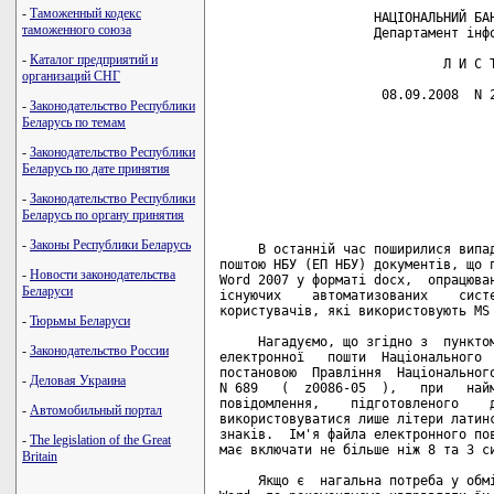
-
Таможенный кодекс
                    НАЦІОНАЛЬНИЙ БАН
таможенного союза
                    Департамент інфо
-
Каталог предприятий и
                             Л И С Т
организаций СНГ
                     08.09.2008  N 2
-
Законодательство Республики
Беларусь по темам
                                    
                                    
-
Законодательство Республики
                                    
Беларусь по дате принятия
                                    
                                    
-
Законодательство Республики
                                    
Беларусь по органу принятия
-
Законы Республики Беларусь
     В останній час поширилися випад
поштою НБУ (ЕП НБУ) документів, що п
-
Новости законодательства
Word 2007 у форматі docx,  опрацюван
Беларуси
існуючих    автоматизованих    систе
користувачів, які використовують MS 
-
Тюрьмы Беларуси
     Нагадуємо, що згідно з  пунктом
-
Законодательство России
електронної   пошти  Національного  
постановою  Правління  Національного
-
Деловая Украина
N 689   (  z0086-05  ),   при   найм
повідомлення,    підготовленого    д
-
Автомобильный портал
використовуватися лише літери латинс
знаків.  Ім'я файла електронного пов
-
The legislation of the Great
має включати не більше ніж 8 та 3 си
Britain
     Якщо є  нагальна потреба у обмі