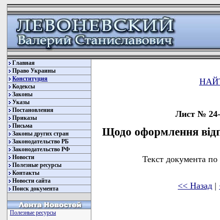
Главная
Право Украины
Конституция
НАЙ
Кодексы
Законы
Указы
Постановления
Лист № 24-
Приказы
Письма
Щодо оформлення від
Законы других стран
Законодательство РБ
Законодательство РФ
Новости
Текст документа по
Полезные ресурсы
Контакты
Новости сайта
<< Назад
|
Поиск документа
Полезные ресурсы