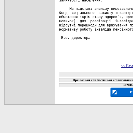
зайнятості населення.

     На підставі аналізу вищезазначе
Фонд  соціального  захисту інвалідів
обмеження (крім стану здоров'я, проф
навичок)  для  реалізації  інвалідам
відсутні перешкоди для врахування пі
нормативу роботу інваліда пенсійного
 В.о. директора                     
<< Наз
При полном или частичном использовании 
© 2006