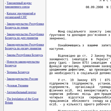
                             Л И С Т
-
Таможенный кодекс
таможенного союза
                     08.09.2008  N 1
-
Каталог предприятий и
                                    
организаций СНГ
                                    
                                    
-
Законодательство Республики
Беларусь по темам
     Фонд соціального  захисту  інва
-
Законодательство Республики
ґрунтовне та докладне роз'яснення з 
Беларусь по дате принятия
зверненні.

-
Законодательство Республики
     Ознайомившись з  вашими  запита
Беларусь по органу принятия
наступне.

-
Законы Республики Беларусь
     Відповідно до ст.  2 Закону Укр
захищеності  інвалідів  в  Україні" 
-
Новости законодательства
року (далі - Закон 875) інвалідом  є
Беларуси
функцій організму, зумовленим захвор
уродженими дефектами,  що призводить
-
Тюрьмы Беларуси
до необхідності в соціальній допомоз
-
Законодательство России
     У ст.  19  Закону  875  (  875-
підприємств  (підприємств,  установ,
-
Деловая Украина
підприємств,   організацій   громадс
фізичних осіб,  які використовують н
-
Автомобильный портал
норматив  робочих  місць  для працев
чотирьох   відсотків   середньооблік
-
The legislation of the Great
працівників  облікового  складу за р
Britain
осіб, - у кількості одного робочого 