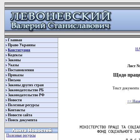
Главная
Право Украины
Н
Конституция
Кодексы
Законы
Указы
Лист № 
Постановления
Щодо праце
Приказы
Письма
Законы других стран
Текст документа 
Законодательство РБ
Законодательство РФ
Новости
<< Наз
Полезные ресурсы
Контакты
Новости сайта
Поиск документа
        МІНІСТЕРСТВО ПРАЦІ ТА СОЦІАЛ
                ФОНД СОЦІАЛЬНОГО ЗАХ
Полезные ресурсы