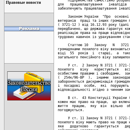
     Підприємства самостійно розрахо
Правовые новости
для   працевлаштування   інвалідів  
забезпечують працевлаштування інвалі
     Законом України  "Про  основні 
ветеранів  праці та інших громадян п
( 3721-12 ) від 16.12.93 року (далі 
передбачено, що держава гарантує кож
реалізацію права на працю відповідно
трудових навичок із урахуванням стан
     Статтею 10   Закону   N   3721 
громадянами похилого віку визнаються
віці  55  років  і  старші,  а  тако
загального пенсійного віку залишилос
     У ст.  2 Закону N 3721 ( 3721-1
похилого   віку   користуються   всі
особистими правами і свободами,  зак
(  254к/96-ВР  ),  іншими  законодав
забороняється дискримінація громадян
і  посадові  особи,  які  порушують 
відповідальності згідно з чинним зак
     В ст.  43 Конституції України (
кожен має право на працю,  що включа
життя  працею,  яку  він  вільно  об
погоджується.

     У ст. 11 Закону N 3721 ( 3721-1
похилого віку мають право на працю н
яке   додатково   гарантується   дер