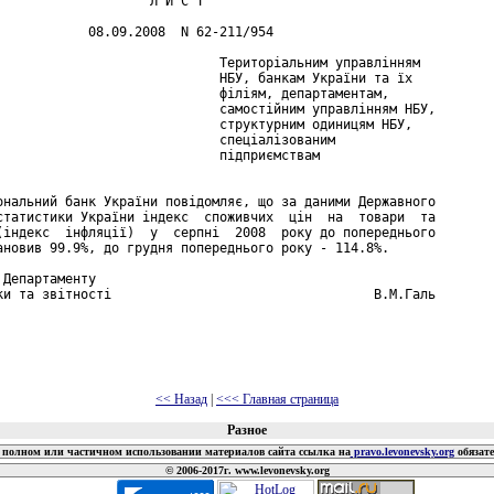
                    Л И С Т

            08.09.2008  N 62-211/954

                             Територіальним управлінням

                             НБУ, банкам України та їх

                             філіям, департаментам,

                             самостійним управлінням НБУ,

                             структурним одиницям НБУ,

                             спеціалізованим

                             підприємствам

ональний банк України повідомляє, що за даними Державного

статистики України індекс  споживчих  цін  на  товари  та

(індекс  інфляції)  у  серпні  2008  року до попереднього

ановив 99.9%, до грудня попереднього року - 114.8%.

Департаменту

ки та звітності                                  В.М.Галь

<< Назад
|
<<< Главная страница
Разное
полном или частичном использовании материалов сайта ссылка на
pravo.levonevsky.org
обязат
© 2006-2017г. www.levonevsky.org