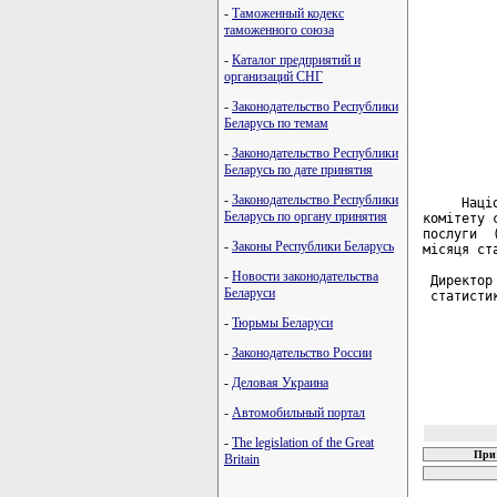
         
-
Таможенный кодекс
таможенного союза
         
-
Каталог предприятий и
         
организаций СНГ
         
         
-
Законодательство Республики
         
Беларусь по темам
         
         
-
Законодательство Республики
         
Беларусь по дате принятия
-
Законодательство Республики
     Наці
Беларусь по органу принятия
комітету 
послуги  
-
Законы Республики Беларусь
місяця ст
-
Новости законодательства
 Директор 
Беларуси
 статисти
-
Тюрьмы Беларуси
-
Законодательство России
-
Деловая Украина
-
Автомобильный портал
-
The legislation of the Great
При 
Britain