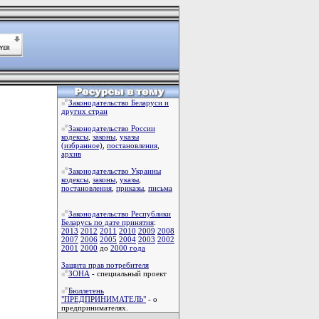
Законодательство Беларуси и
других стран
Законодательство России
кодексы
,
законы
,
указы
(избранное)
,
постановления
,
архив
Законодательство Украины
кодексы
,
законы
,
указы
,
постановления
,
приказы
,
письма
Законодательство Республики
Беларусь по дате принятия
:
2013
2012
2011
2010
2009
2008
2007
2006
2005
2004
2003
2002
2001
2000
до
2000 года
Защита прав потребителя
ЗОНА
- специальный проект
Бюллетень
"ПРЕДПРИНИМАТЕЛЬ"
- о
предпринимателях.