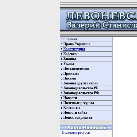
Главная
Право Украины
Конституция
Кодексы
Законы
Указы
Постановления
Приказы
Письма
Законы других стран
Законодательство РБ
Законодательство РФ
Новости
Полезные ресурсы
Контакты
Новости сайта
Поиск документа
         
         
Полезные ресурсы