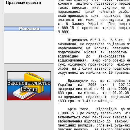
Правовые новости
кожного  звітного податкового період
таких  внесків,  яка  сукупно  не  п
нарахованої  такій  найманій  особі 
який припадають такі  податкові  пер
платежів  не  може  перевищувати  ро
ст. 6  Закону  України  "Про  подато
( 889-15 )  протягом  такого  податк
N 889).

     Підпунктом 6.5.1 п.  6.5 ст.  6
визначено, що податкова соціальна пі
нарахованого  на  користь  платника 
податкового  місяця  як  заробітна  
відповідно    до    законодавства   
відшкодування),  якщо його розмір не
сумі місячного прожиткового  мінімум
особи  на 1 січня звітного податково
округленої до найближчих 10 гривень.
     Враховуючи те,  що із прийняття
України   на   2008  рік"  (  107-17
працездатних осіб на 01 січня 2008 р
633 грн.  на місяць,  то з 01.01.08 
на одержання  податкової  соціальної
(633 грн. х 1,4) на місяць.

     Крім  того,   відповідно  до пп
( 889-15 ) до складу загального  міс
включаються суми пенсійних внесків у
забезпечення відповідно до  закону, 
пенсійних вкладів, сплачені будь-яко
платник податку,  за такого платника