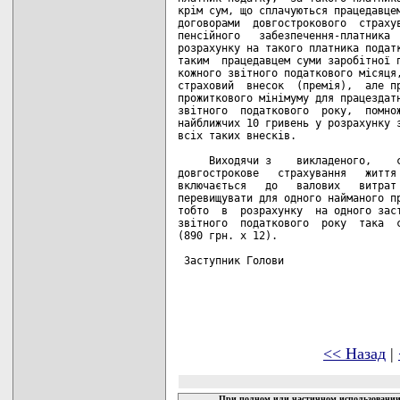
крім сум, що сплачуються працедавцем
договорами  довгострокового  страхув
пенсійного   забезпечення-платника  
розрахунку на такого платника податк
таким  працедавцем суми заробітної п
кожного звітного податкового місяця,
страховий  внесок  (премія),  але пр
прожиткового мінімуму для працездатн
звітного  податкового  року,  помнож
найближчих 10 гривень у розрахунку з
всіх таких внесків.

     Виходячи з    викладеного,    с
довгострокове   страхування   життя 
включається   до   валових   витрат 
перевищувати для одного найманого пр
тобто  в  розрахунку  на одного заст
звітного  податкового  року  така  с
(890 грн. х 12).

 Заступник Голови                   
<< Назад
|
При полном или частичном использовании 