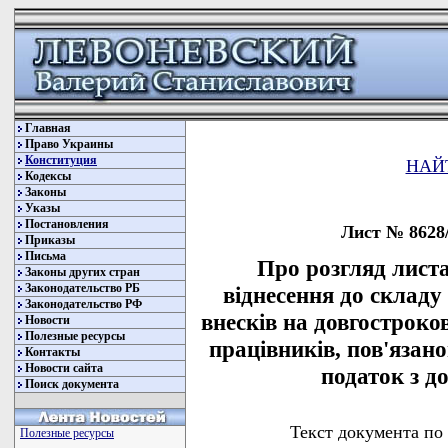
Главная
Право Украины
Конституция
НАЙ
Кодексы
Законы
Указы
Постановления
Лист № 8628/
Приказы
Письма
Про розгляд лист
Законы других стран
Законодательство РБ
віднесення до складу
Законодательство РФ
внесків на довгострок
Новости
Полезные ресурсы
працівників, пов'язано
Контакты
Новости сайта
податок з до
Поиск документа
Текст документа по
Полезные ресурсы