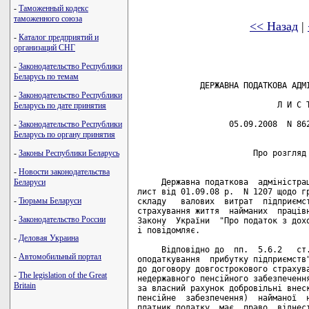
-
Таможенный кодекс
таможенного союза
<< Назад
|
-
Каталог предприятий и
организаций СНГ
-
Законодательство Республики
Беларусь по темам
             ДЕРЖАВНА ПОДАТКОВА АДМІ
-
Законодательство Республики
                             Л И С Т
Беларусь по дате принятия
                   05.09.2008  N 862
-
Законодательство Республики
Беларусь по органу принятия
                        Про розгляд 
-
Законы Республики Беларусь
-
Новости законодательства
     Державна податкова  адміністрац
Беларуси
лист від 01.09.08 р.  N 1207 щодо гр
-
Тюрьмы Беларуси
складу   валових  витрат  підприємст
страхування життя  найманих  працівн
-
Законодательство России
Закону  України  "Про податок з дохо
і повідомляє.

-
Деловая Украина
     Відповідно до  пп.  5.6.2   ст.
-
Автомобильный портал
оподаткування  прибутку підприємств"
до договору довгострокового страхува
-
The legislation of the Great
недержавного пенсійного забезпечення
Britain
за власний рахунок добровільні внеск
пенсійне  забезпечення)  найманої  н
платник податку  має  право  віднест