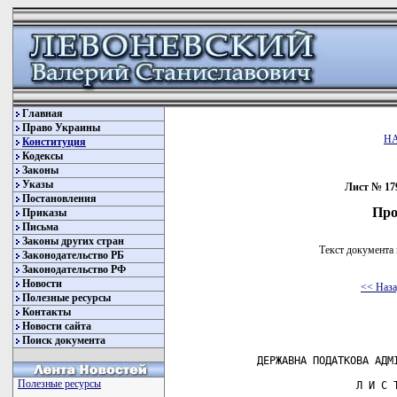
Главная
Право Украины
Н
Конституция
Кодексы
Законы
Указы
Лист № 179
Постановления
Про
Приказы
Письма
Законы других стран
Текст документа 
Законодательство РБ
Законодательство РФ
Новости
<< Наз
Полезные ресурсы
Контакты
Новости сайта
Поиск документа
             ДЕРЖАВНА ПОДАТКОВА АДМІ
Полезные ресурсы
                             Л И С Т