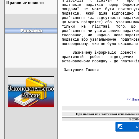
N 2181-III   (  2181-14  )   "Про  п
Правовые новости
платників  податків  перед  бюджетам
фондами"  не  може  бути  притягнути
податків,  який  діяв  відповідно  д
роз'яснення (за відсутності податков
що мають пріоритет) або  узагальнююч
тільки   на   підставі   того,  що  
роз'яснення чи узагальнююче податков
скасовано,  чи  надано  нове податко
податків або узагальнююче  податкове
попередньому, яке не було скасовано 
     Зазначену інформацію  довести  
практичній   роботі   підвідомчих   
встановленому порядку - до платників
 Заступник Голови                   
<< Наз
При полном или частичном использовании 
© 2006