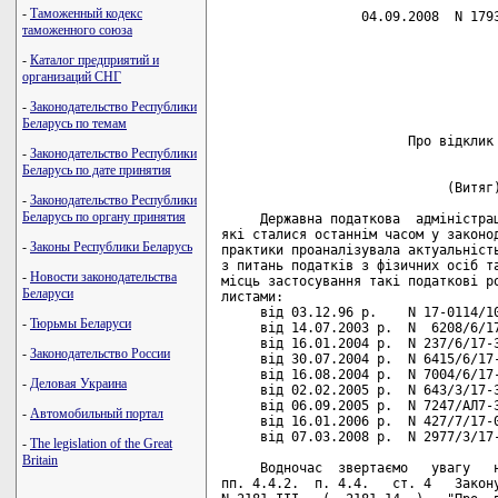
-
Таможенный кодекс
                  04.09.2008  N 1793
таможенного союза
                                    
-
Каталог предприятий и
                                    
организаций СНГ
                                    
                                    
-
Законодательство Республики
Беларусь по темам
                        Про відклик 
-
Законодательство Республики
Беларусь по дате принятия
                             (Витяг)
-
Законодательство Республики
Беларусь по органу принятия
     Державна податкова  адміністрац
які сталися останнім часом у законод
-
Законы Республики Беларусь
практики проаналізувала актуальність
з питань податків з фізичних осіб та
-
Новости законодательства
місць застосування такі податкові ро
Беларуси
листами:

     від 03.12.96 р.    N 17-0114/10
-
Тюрьмы Беларуси
     від 14.07.2003 р.  N  6208/6/17
     від 16.01.2004 р.  N 237/6/17-3
-
Законодательство России
     від 30.07.2004 р.  N 6415/6/17-
     від 16.08.2004 р.  N 7004/6/17-
-
Деловая Украина
     від 02.02.2005 р.  N 643/3/17-3
     від 06.09.2005 р.  N 7247/АЛ7-3
-
Автомобильный портал
     від 16.01.2006 р.  N 427/7/17-0
     від 07.03.2008 р.  N 2977/3/17-
-
The legislation of the Great
Britain
     Водночас  звертаємо   увагу   н
пп. 4.4.2.  п. 4.4.   ст. 4   Закону