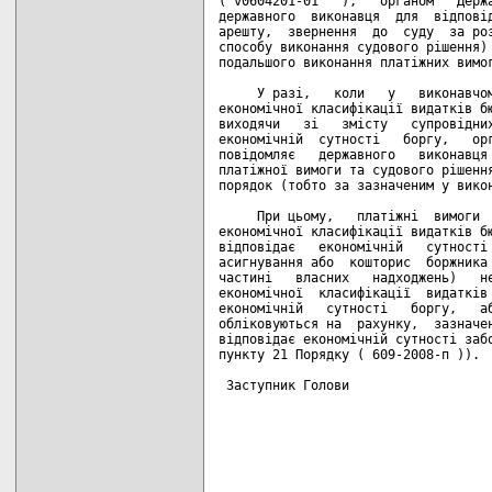
( v0604201-01   ),   органом   Держа
державного  виконавця  для  відповід
арешту,  звернення  до  суду  за роз
способу виконання судового рішення) 
подальшого виконання платіжних вимог
     У разі,   коли   у   виконавчом
економічної класифікації видатків бю
виходячи   зі   змісту   супровідних
економічній  сутності   боргу,   орг
повідомляє   державного   виконавця 
платіжної вимоги та судового рішення
порядок (тобто за зазначеним у викон
     При цьому,   платіжні  вимоги  
економічної класифікації видатків бю
відповідає   економічній   сутності 
асигнування або  кошторис  боржника 
частині   власних   надходжень)   не
економічної  класифікації  видатків 
економічній   сутності   боргу,   аб
обліковуються на  рахунку,  зазначен
відповідає економічній сутності забо
пункту 21 Порядку ( 609-2008-п )).

 Заступник Голови                   