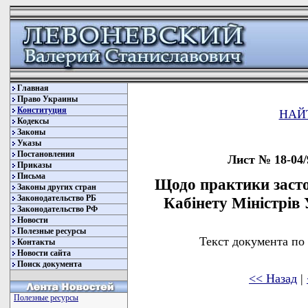
Главная
Право Украины
Конституция
НАЙ
Кодексы
Законы
Указы
Постановления
Лист № 18-04/
Приказы
Письма
Щодо практики заст
Законы других стран
Законодательство РБ
Кабінету Міністрів 
Законодательство РФ
Новости
Полезные ресурсы
Текст документа по
Контакты
Новости сайта
Поиск документа
<< Назад
|
Полезные ресурсы