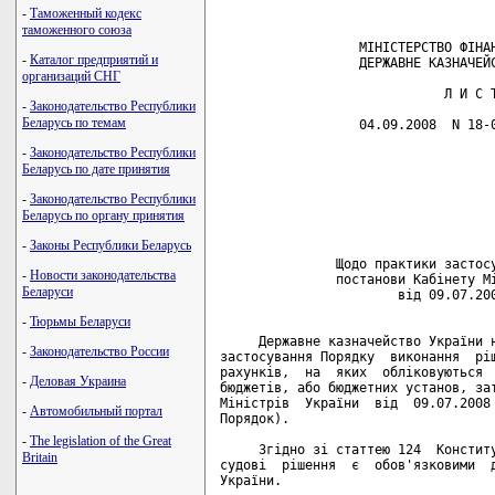
-
Таможенный кодекс
таможенного союза
                  МІНІСТЕРСТВО ФІНАН
-
Каталог предприятий и
                  ДЕРЖАВНЕ КАЗНАЧЕЙС
организаций СНГ
                             Л И С Т
-
Законодательство Республики
Беларусь по темам
                  04.09.2008  N 18-0
-
Законодательство Республики
                                    
Беларусь по дате принятия
                                    
                                    
-
Законодательство Республики
                                    
Беларусь по органу принятия
                                    
-
Законы Республики Беларусь
               Щодо практики застосу
-
Новости законодательства
               постанови Кабінету Мі
Беларуси
                       від 09.07.200
-
Тюрьмы Беларуси
     Державне казначейство України н
-
Законодательство России
застосування Порядку  виконання  ріш
рахунків,  на  яких  обліковуються  
-
Деловая Украина
бюджетів, або бюджетних установ, зат
Міністрів  України  від  09.07.2008 
-
Автомобильный портал
Порядок).

-
The legislation of the Great
     Згідно зі статтею 124  Конститу
Britain
судові  рішення  є  обов'язковими  д
України.
