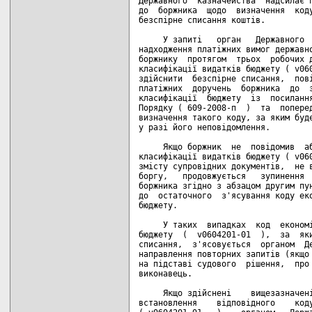
Державного  казначейства  надсилає п
до  боржника  щодо  визначення  коду
безспірне списання коштів.

     У запиті   орган   Державного  
надходження платіжних вимог державно
боржнику  протягом  трьох  робочих д
класифікації видатків бюджету ( v060
здійснити  безспірне списання,  пові
платіжних  доручень  боржника  до  з
класифікації  бюджету  із  посилання
Порядку ( 609-2008-п  )  та  поперед
визначення такого коду, за яким буде
у разі його неповідомлення.

     Якщо боржник  не  повідомив  аб
класифікації видатків бюджету ( v060
змісту супровідних документів,  не в
боргу,   продовжується   зупинення  
боржника згідно з абзацом другим пун
до  остаточного  з'ясування коду еко
бюджету.

     У таких  випадках  код  економі
бюджету  (  v0604201-01  ),  за  яки
списання,  з'ясовується  органом  Де
направлення повторних запитів (якщо 
на підставі судового  рішення,  про 
виконавець.

     Якщо здійснені    вищезазначені
встановлення    відповідного    коду