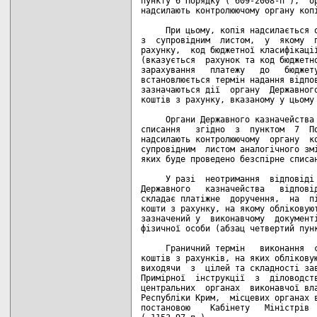
пункту 6 Порядку ( 609-2008-п ),  ор
надсилають контролюючому органу копі
     При цьому, копія надсилається о
з  супровідним  листом,  у  якому  п
рахунку,  код бюджетної класифікації
(вказується  рахунок та код бюджетно
зарахування   платежу   до   бюджету
встановлюється термін надання відпов
зазначаються дії  органу  Державного
коштів з рахунку, вказаному у цьому 
     Органи Державного казначейства 
списання   згідно  з  пунктом  7  По
надсилають контролюючому  органу  ко
супровідним  листом аналогічного змі
яких буде проведено безспірне списан
     У разі  неотримання  відповіді 
Державного   казначейства   відповід
складає платіжне  доручення,  на  пі
кошти з рахунку, на якому обліковуют
зазначений у  виконавчому  документі
фізичної особи (абзац четвертий пунк
     Граничний термін   виконання  с
коштів з рахунків, на яких обліковую
виходячи  з  цілей та складності зав
Примірної  інструкції  з  діловодств
центральних  органах  виконавчої вла
Республіки Крим,  місцевих органах в
постановою    Кабінету   Міністрів  