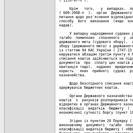
( 1153-97-п ).

     Крім   того,   у  випадках,  пе
( 609-2008-п  ),  орган  Державного 
питання щодо роз'яснення відповідног
способу  його  виконання  (якщо  кон
надав).

     У випадку надходження судових р
та/або  помилково  сплаченого  у  зв
державного мита (судового збору),  а
збору (державного мита) з державного
із статтею 94 КАС України ( 2747-15 
керуватися абзацом третім пункту 4 П
списання коштів здійснюється на підс
документів  про  сплату цих коштів д
квитанція тощо),  наданих  юридичним
користь   яких  прийняті  судові  рі
казначейства.

     Щодо безспірного списання кошті
одержувачів бюджетних коштів.

     Органи Державного казначейства 
коштів  з  рахунків розпорядників та
відкритих в органах Державного казна
класифікації  видатків  бюджету  (  
економічної сутності боргу (пункт 19
     Згідно із пунктом 20 Порядку ( 
виконавчому  документі  та/або  плат
класифікації видатків бюджету ( v060