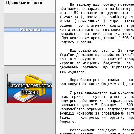
Правовые новости
     На відміну від порядку повернен
або надмірно зараховані до бюджету, 
статті 50 та частиною другою статті 
( 2542-14 ), постанова  Кабінету  Мі
N 609  ( 609-2008-п  )  "Про   затве
рішень  про  стягнення  коштів  з ра
кошти державного та  місцевих  бюдже
розроблена  на  виконання  частини  
"Про виконавче провадження" ( 606-14
кодексу України.

     Відповідно до  статті  25  Бюдж
України Державне казначейство Україн
коштів з рахунків,  на яких облікову
України та місцевих  бюджетів,  за  
державним  органом,  що  відповідно 
застосування.

     Щодо безспірного  списання  кош
обліковуються кошти бюджету слід заз
     У разі надходження від юридични
яких  прийняті  судові  рішення,  що
надмірно  або помилково зарахованих 
виконання пункту 5  Порядку  (  609-
казначейства отримують підтвердження
функції контролю за справлянням (стя
(далі  -  контролюючий  орган),  про
бюджету.

     Розпочинаючи процедуру   безспі