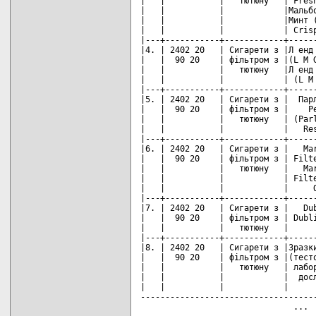
|   |           |   тютюну   | Fresh
|   |           |            |Мальбо
|   |           |            |Минт (
|   |           |            | Crisp
|---+-----------+------------+------
|4. | 2402 20   | Сигарети з |Л енд 
|   |  90 20    | фільтром з |(L M G
|   |           |   тютюну   |Л енд 
|   |           |            | (L M 
|---+-----------+------------+------
|5. | 2402 20   | Сигарети з |  Парл
|   |  90 20    | фільтром з |    Ре
|   |           |   тютюну   | (Parl
|   |           |            |   Res
|---+-----------+------------+------
|6. | 2402 20   | Сигарети з |   Mar
|   |  90 20    | фільтром з | Filte
|   |           |   тютюну   |   Mar
|   |           |            | Filte
|   |           |            |     O
|---+-----------+------------+------
|7. | 2402 20   | Сигарети з |   Dub
|   |  90 20    | фільтром з | Dubli
|   |           |   тютюну   |      
|---+-----------+------------+------
|8. | 2402 20   | Сигарети з |Зразки
|   |  90 20    | фільтром з |(тесто
|   |           |   тютюну   | лабор
|   |           |            |  досл
|   |           |            |      
------------------------------------
                               ... 
