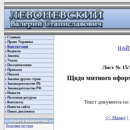
Главная
Право Украины
Конституция
НАЙ
Кодексы
Законы
Указы
Постановления
Лист № 15/1
Приказы
Письма
Щодо митного оформ
Законы других стран
Законодательство РБ
Законодательство РФ
Новости
Полезные ресурсы
Текст документа по
Контакты
Новости сайта
Поиск документа
<< Назад
|
Полезные ресурсы