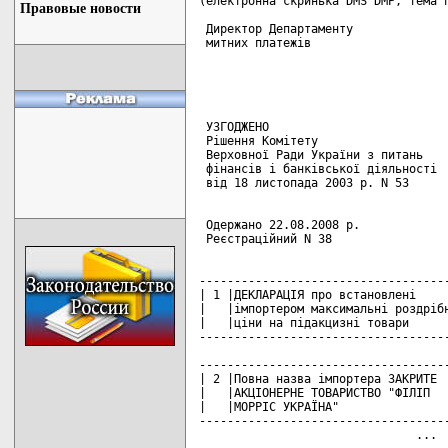
(електронна скринька DMS DMP, тема п
Правовые новости
 Директор Департаменту

 митних платежів                    
                                    
 УЗГОДЖЕНО                          
 Рішення Комітету                   
 Верховної Ради України з питань    
 фінансів і банківської діяльності  
 від 18 листопада 2003 р. N 53      
                                    
 Одержано 22.08.2008 р.

 Реєстраційний N 38

------------------------------------
| 1 |ДЕКЛАРАЦІЯ про встановлені     
|   |імпортером максимальні роздрібн
|   |ціни на підакцизні товари      
------------------------------------
------------------------------------
| 2 |Повна назва імпортера ЗАКРИТЕ  
|   |АКЦІОНЕРНЕ ТОВАРИСТВО "ФІЛІП   
|   |МОРРІС УКРАЇНА"                
------------------------------------
                               ... 
