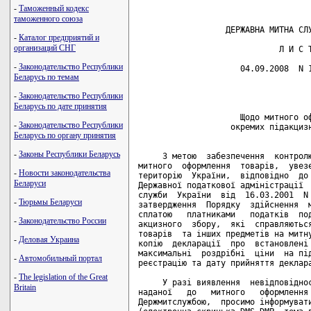
-
Таможенный кодекс
таможенного союза
                  ДЕРЖАВНА МИТНА СЛУ
-
Каталог предприятий и
организаций СНГ
                             Л И С Т
-
Законодательство Республики
                     04.09.2008  N 1
Беларусь по темам
                                    
-
Законодательство Республики
Беларусь по дате принятия
                     Щодо митного оф
-
Законодательство Республики
                   окремих підакцизн
Беларусь по органу принятия
-
Законы Республики Беларусь
     З метою  забезпечення  контролю
митного  оформлення  товарів,  увезе
-
Новости законодательства
територію  України,  відповідно  до 
Беларуси
Державної податкової адміністрації  
служби  України  від  16.03.2001  N 
-
Тюрьмы Беларуси
затвердження  Порядку  здійснення  м
сплатою   платниками   податків  под
-
Законодательство России
акцизного  збору,  які  справляються
товарів  та інших предметів на митну
-
Деловая Украина
копію  декларації  про  встановлені 
максимальні  роздрібні  ціни  на під
-
Автомобильный портал
реєстрацію та дату прийняття деклара
-
The legislation of the Great
     У разі виявлення  невідповіднос
Britain
наданої   до   митного   оформлення 
Держмитслужбою,  просимо інформувати