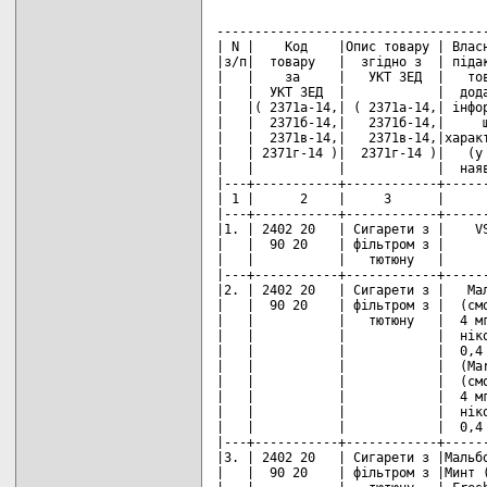
                                    
------------------------------------
| N |    Код    |Опис товару | Власн
|з/п|  товару   |  згідно з  | підак
|   |    за     |   УКТ ЗЕД  |   тов
|   |  УКТ ЗЕД  |            |  дода
|   |( 2371а-14,| ( 2371а-14,| інфор
|   |  2371б-14,|   2371б-14,|     щ
|   |  2371в-14,|   2371в-14,|характ
|   | 2371г-14 )|  2371г-14 )|   (у 
|   |           |            |  наяв
|---+-----------+------------+------
| 1 |      2    |     3      |      
|---+-----------+------------+------
|1. | 2402 20   | Сигарети з |    VS
|   |  90 20    | фільтром з |      
|   |           |   тютюну   |      
|---+-----------+------------+------
|2. | 2402 20   | Сигарети з |   Мал
|   |  90 20    | фільтром з |  (смо
|   |           |   тютюну   |  4 мг
|   |           |            |  ніко
|   |           |            |  0,4 
|   |           |            |  (Mar
|   |           |            |  (смо
|   |           |            |  4 мг
|   |           |            |  ніко
|   |           |            |  0,4 
|---+-----------+------------+------
|3. | 2402 20   | Сигарети з |Мальбо
|   |  90 20    | фільтром з |Минт (