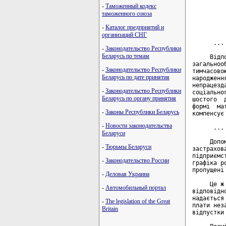
-
Таможенный кодекс
         
таможенного союза
-
Каталог предприятий и
         
организаций СНГ
      ... 
-
Законодательство Республики
Беларусь по темам
     Відп
загальноо
-
Законодательство Республики
тимчасово
Беларусь по дате принятия
народженн
непрацезд
-
Законодательство Республики
соціально
Беларусь по органу принятия
шостого  
формі  ма
-
Законы Республики Беларусь
компенсує
-
Новости законодательства
      ... 
Беларуси
     Допо
-
Тюрьмы Беларуси
застрахов
підприємс
-
Законодательство России
графіка р
пропущені
-
Деловая Украина
     Це ж
-
Автомобильный портал
відповідн
надається
-
The legislation of the Great
плати нез
Britain
відпустки