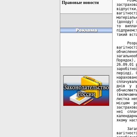
     Розм
Правовые новости
застрахов
відпустки
вагітност
матеріаль
(доходу) 
то  випла
підприємс
такий вст
     Розр
вагітност
обчисленн
загальноо
Порядок),
26.09.01 
заробітно
періоді. 
нарахован
сплачувал
днів  у  
обчислюєт
(включаюч
листка не
місцем  р
застрахов
неї  спла
календарн
якому нас
     Зага
вагітност