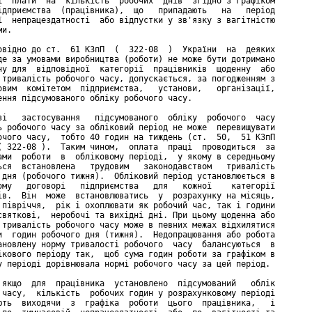
ї  плати  на  кількість  робочих  днів  згідно з графіком

ідприємства  (працівника),  що   припадають   на   період

ї  непрацездатності  або відпустки у зв'язку з вагітністю

и.

овідно до ст.  61 КЗпП  (  322-08  )  України  на  деяких

де за умовами виробництва (роботи) не може бути дотримано

ну для  відповідної  категорії  працівників  щоденну  або

 тривалість робочого часу, допускається, за погодженням з

овим  комітетом  підприємства,   установи,   організації,

ення підсумованого обліку робочого часу.

зі   застосування   підсумованого  обліку  робочого  часу

ь робочого часу за обліковий період не може  перевищувати

очого часу,  тобто 40 годин на тиждень (ст.  50,  51 КЗпП

( 322-08 ).  Таким чином,  оплата  праці  проводиться  за

ами  роботи  в  обліковому періоді,  у якому в середньому

ься  встановлена   трудовим   законодавством   тривалість

 дня (робочого тижня).  Обліковий період установлюється в

ому   договорі   підприємства   для   кожної    категорії

ів.  Він  може  встановлюватись  у  розрахунку на місяць,

 півріччя,  рік і охоплювати як робочий час, так і години

святкові,  неробочі та вихідні дні. При цьому щоденна або

 тривалість робочого часу може в певних межах відхилятися

и  годин робочого дня (тижня).  Недопрацювання або робота

ановлену норму тривалості робочого  часу  балансуються  в

ікового періоду так,  щоб сума годин роботи за графіком в

у періоді дорівнювала нормі робочого часу за цей період.

 якщо  для  працівника  установлено  підсумований   облік

 часу,  кількість  робочих годин у розрахунковому періоді

ють  виходячи  з  графіка  роботи  цього  працівника,   і
