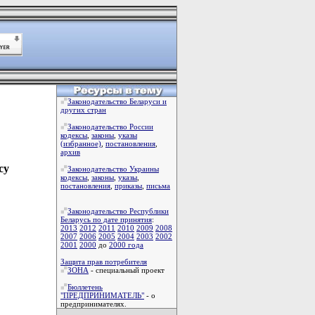
Законодательство Беларуси и
других стран
Законодательство России
кодексы
,
законы
,
указы
(избранное)
,
постановления
,
архив
су
Законодательство Украины
кодексы
,
законы
,
указы
,
постановления
,
приказы
,
письма
Законодательство Республики
Беларусь по дате принятия
:
2013
2012
2011
2010
2009
2008
2007
2006
2005
2004
2003
2002
2001
2000
до
2000 года
Защита прав потребителя
ЗОНА
- специальный проект
Бюллетень
"ПРЕДПРИНИМАТЕЛЬ"
- о
предпринимателях.