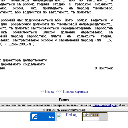
 по  тимчасовій  непрацездатності  або  по  вагітності та

адається за робочі години  згідно  з  графіком  змінності

аної   особи,   які   припадають   на  період  тимчасової

атності або відпустки по вагітності та пологах.

 робочий час підсумовується або  його  облік  ведеться  у

 для  розрахунку допомоги по тимчасовій непрацездатності,

ості та пологах застосовується середньогодинна  заробітна

 яка   обчислюється   шляхом   ділення   нарахованої   за

овий  період  заробітної  плати   на   кількість   годин,

ваних  застрахованою особою у зазначений період (пп.  15,

у) ( 1266-2001-п ).



к директора департаменту

 державного соціального

ння                                             О.Постоюк

<< Назад
|
<<< Главная страница
Разное
полном или частичном использовании материалов сайта ссылка на
pravo.levonevsky.org
обязат
© 2006-2017г. www.levonevsky.org