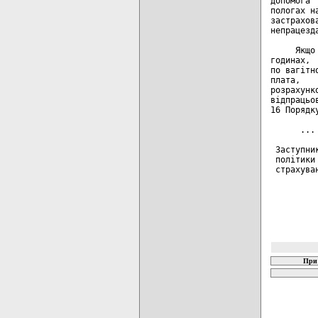
допомога 
пологах н
застрахов
непрацезд
     Якщо
годинах, 
по вагітн
плата,   
розрахунк
відпрацьо
16 Порядк
      ... 
 Заступни
 політики
 страхува
При 