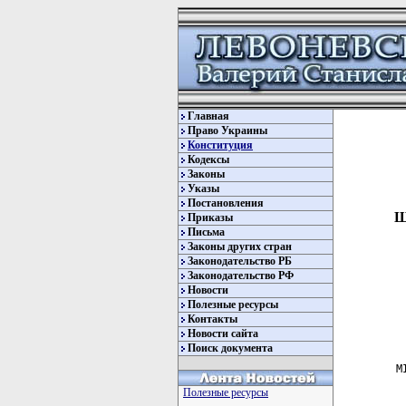
Главная
Право Украины
Конституция
Кодексы
Законы
Указы
Постановления
Щ
Приказы
Письма
Законы других стран
Законодательство РБ
Законодательство РФ
Новости
Полезные ресурсы
Контакты
Новости сайта
Поиск документа
        М
Полезные ресурсы
         