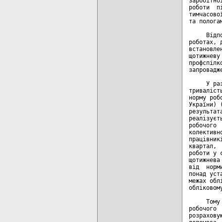
заробітно
роботи  п
тимчасово
та пологам
     Відп
роботах, 
встановле
щотижневу
профспілк
запровадж
     У ра
триваліст
норму роб
України) 
результат
реалізуєт
робочого 
колективн
працівник
квартал, 
роботи у 
щотижнева
від  норм
понад уст
межах обл
обліковом
     Тому
робочого 
розрахову