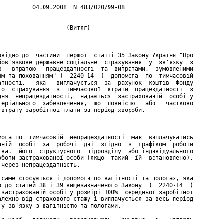
          04.09.2008  N 483/020/99-08

                    (Витяг)



овідно до  частини  першої  статті 35 Закону України "Про

бов'язкове державне соціальне  страхування  у  зв'язку  з

ю   втратою   працездатності  та  витратами,  зумовленими

ям та похованням" (  2240-14  )  допомога  по  тимчасовій

атності,   яка   виплачується  за  рахунок  коштів  Фонду

го  страхування  з  тимчасової  втрати  працездатності  з

дня  непрацездатності,  надається  застрахованій  особі у

теріального  забезпечення,  що  повністю   або   частково

 втрату заробітної плати за період хвороби.



мога по  тимчасовій  непрацездатності  має  виплачуватись

аній  особі  за  робочі  дні  згідно  з  графіком  роботи

тва,  його  структурного  підрозділу  або індивідуального

оботи застрахованої особи (якщо  такий  їй  встановлено),

 через непрацездатність.

 саме стосується і допомоги по вагітності та пологах, яка

о до статей 38 і 39 вищезазначеного Закону  (  2240-14  )

 застрахованій особі у розмірі 100%  середньої заробітної

алежно від страхового стажу і виплачується за весь період

 у зв'язку з вагітністю та пологами.
