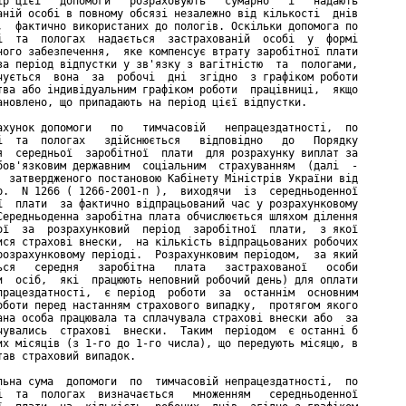
ір цієї   допомоги   розраховують   сумарно   і   надають

аній особі в повному обсязі незалежно від кількості  днів

,  фактично використаних до пологів. Оскільки допомога по

і  та  пологах  надається  застрахованій  особі  у  формі

ного забезпечення,  яке компенсує втрату заробітної плати

за період відпустки у зв'язку з вагітністю  та  пологами,

чується  вона  за  робочі  дні  згідно  з графіком роботи

тва або індивідуальним графіком роботи  працівниці,  якщо

ановлено, що припадають на період цієї відпустки.

ахунок допомоги   по   тимчасовій   непрацездатності,  по

і  та  пологах   здійснюється   відповідно   до   Порядку

я  середньої  заробітної  плати  для розрахунку виплат за

бов'язковим державним  соціальним  страхуванням  (далі  -

  затвердженого постановою Кабінету Міністрів України від

р.  N 1266 ( 1266-2001-п ),  виходячи  із  середньоденної

ї  плати  за фактично відпрацьований час у розрахунковому

Середньоденна заробітна плата обчислюється шляхом ділення

ої  за  розрахунковий  період  заробітної  плати,  з якої

ися страхові внески,  на кількість відпрацьованих робочих

розрахунковому періоді.  Розрахунковим періодом,  за який

ься   середня   заробітна   плата   застрахованої   особи

и  осіб,  які  працюють неповний робочий день) для оплати

працездатності,  є період  роботи  за  останнім  основним

оботи перед настанням страхового випадку,  протягом якого

ана особа працювала та сплачувала страхові внески або  за

чувались  страхові  внески.  Таким  періодом  є останні б

их місяців (з 1-го до 1-го числа), що передують місяцю, в

тав страховий випадок.

льна сума  допомоги  по  тимчасовій непрацездатності,  по

і  та  пологах  визначається   множенням   середньоденної
