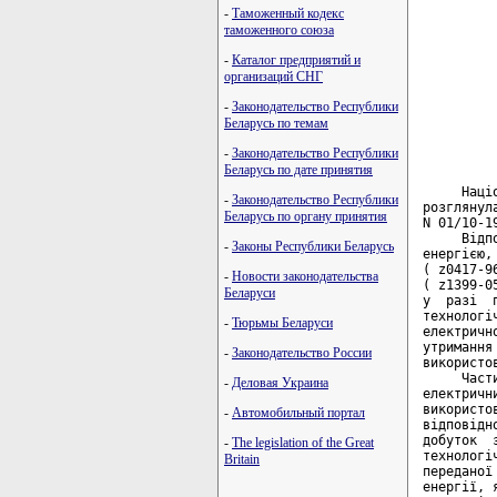
         
-
Таможенный кодекс
таможенного союза
         
         
-
Каталог предприятий и
организаций СНГ
         
         
-
Законодательство Республики
Беларусь по темам
         
-
Законодательство Республики
Беларусь по дате принятия
     Наці
-
Законодательство Республики
розглянул
Беларусь по органу принятия
N 01/10-1
     Відп
-
Законы Республики Беларусь
енергією,
( z0417-9
-
Новости законодательства
( z1399-0
Беларуси
у  разі  
технологі
-
Тюрьмы Беларуси
електричн
утримання
-
Законодательство России
використо
     Част
-
Деловая Украина
електричн
використо
-
Автомобильный портал
відповідн
добуток  
-
The legislation of the Great
технологі
Britain
переданої
енергії, 