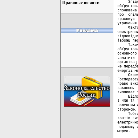
     Згід
Правовые новости
обґрунтов
споживача
про  спіл
враховує 
утримання
     Факт
електричн
відповідн
(абзац пе
     Таки
обґрунтов
основного
сплатити 
організац
не передб
енергії м
     Окре
Господарс
право вик
законом, 
випливає 
     Відп
( 436-15 
належним 
стороною.

     Тобт
коштів ви
електричн
подальшу 
мереж.
