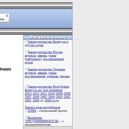
Законодательство Беларуси и
других стран
Законодательство России
кодексы
,
законы
,
указы
(избранное)
,
постановления
,
архив
ічних
Законодательство Украины
кодексы
,
законы
,
указы
,
постановления
,
приказы
,
письма
Законодательство Республики
Беларусь по дате принятия
:
2013
2012
2011
2010
2009
2008
2007
2006
2005
2004
2003
2002
2001
2000
до
2000 года
Защита прав потребителя
ЗОНА
- специальный проект
Бюллетень
"ПРЕДПРИНИМАТЕЛЬ"
- о
предпринимателях.