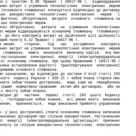
но з  пунктом  6.30  Правил  ( z0417-96 ),  відшкодування

аних витрат з утримання технологічних  електричних  мереж

 (основного споживача) оплачується відповідно до договору

ьне  використання  технологічних  електричних   мереж   і

 фактичні  обґрунтовані  витрати  основного  споживача на

 цих електричних мереж.

ичні обґрунтовані   витрати  на  утримання  технологічних

их мереж відшкодовуються основному споживачу  (споживачу)

о  до його кошторису витрат на здійснення цієї діяльності

рший пункту 6.32 Правил) ( z0417-96 ).

м чином,    сторони,   під   час   узгодження   кошторису

аних витрат на утримання технологічних електричних  мереж

  споживача,  мають  визначити  величину коштів,  яку має

 постачальник  електричної  енергії  (електропередавальна

ія) основному споживачу, при цьому Правилами ( z0417-96 )

ачено встановлення вартості  транспортування  електричної

ережами основного споживача.

мо зазначаємо, що відповідно до частини п'ятої статті 193

ького  кодексу України ( 436-15 ) зобов'язана сторона має

онати зобов'язання достроково,  якщо інше не  передбачено

 іншим  нормативно-правовим  актом або договором,  або не

із змісту зобов'язання.

овідно до   частини   першої  статті  203  цього  Кодексу

),  господарське зобов'язання,  всі умови якого  виконано

чином,  припиняється,  якщо виконання прийнято управненою

о, у разі дострокової сплати основному споживачу величини

значених договором про спільне використання, постачальник

ої  енергії  (електропередавальна  організація)  припиняє

оплату за спільне використання технологічних  електричних
