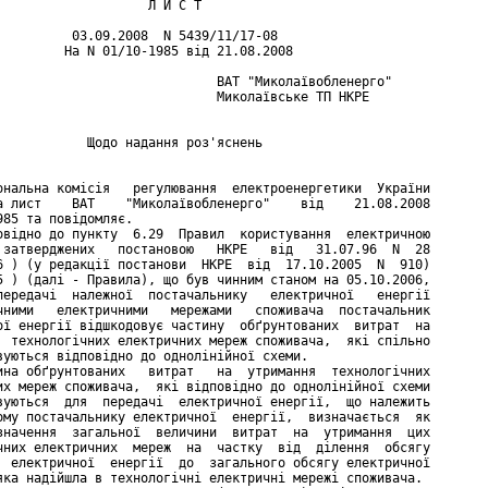
                    Л И С Т

          03.09.2008  N 5439/11/17-08

         На N 01/10-1985 від 21.08.2008

                             ВАТ "Миколаївобленерго"

                             Миколаївське ТП НКРЕ

            Щодо надання роз'яснень

ональна комісія   регулювання  електроенергетики  України

а лист    ВАТ    "Миколаївобленерго"    від    21.08.2008

985 та повідомляє.

овідно до пункту  6.29  Правил  користування  електричною

 затверджених   постановою   НКРЕ   від   31.07.96  N  28

6 ) (у редакції постанови  НКРЕ  від  17.10.2005  N  910)

5 ) (далі - Правила), що був чинним станом на 05.10.2006,

передачі  належної  постачальнику   електричної   енергії

чними   електричними   мережами   споживача  постачальник

ої енергії відшкодовує частину  обґрунтованих  витрат  на

  технологічних електричних мереж споживача,  які спільно

вуються відповідно до однолінійної схеми.

ина обґрунтованих   витрат   на  утримання  технологічних

их мереж споживача,  які відповідно до однолінійної схеми

вуються  для  передачі  електричної енергії,  що належить

ому постачальнику електричної  енергії,  визначається  як

значення  загальної  величини  витрат  на  утримання  цих

чних електричних  мереж  на  частку  від  ділення  обсягу

  електричної  енергії  до  загального обсягу електричної

яка надійшла в технологічні електричні мережі споживача.
