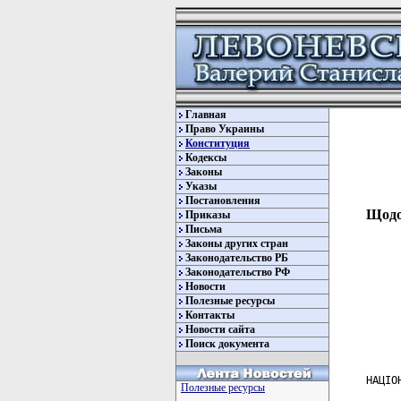
Главная
Право Украины
Конституция
Кодексы
Законы
Указы
Постановления
Щодо
Приказы
Письма
Законы других стран
Законодательство РБ
Законодательство РФ
Новости
Полезные ресурсы
Контакты
Новости сайта
Поиск документа
    НАЦІО
Полезные ресурсы