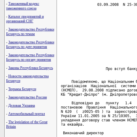
-
Таможенный кодекс
                 03.09.2008  N 25-30
таможенного союза
-
Каталог предприятий и
                                    
организаций СНГ
                                    
                                    
-
Законодательство Республики
                                    
Беларусь по темам
                                    
                                    
-
Законодательство Республики
                                    
Беларусь по дате принятия
                                    
                                    
-
Законодательство Республики
                                    
Беларусь по органу принятия
-
Законы Республики Беларусь
                     Про вступ банку
-
Новости законодательства
Беларуси
     Повідомляємо, що Національним б
організацією  Національної  системи 
-
Тюрьмы Беларуси
(НСМЕП),  29.08.2008 підписано догов
КБ "Кредит-Дніпро" (м. Дніпропетровс
-
Законодательство России
     Відповідно до   пункту   1.4   
-
Деловая Украина
постановою  Правління  Національного
N 620  (  z0025-05 ) та  зареєстрова
-
Автомобильный портал
України 11.01.2005 за N 25/10305,  З
укладення договору став членом НСМЕП
-
The legislation of the Great
та еквайра.

Britain
 Виконавчий директор                