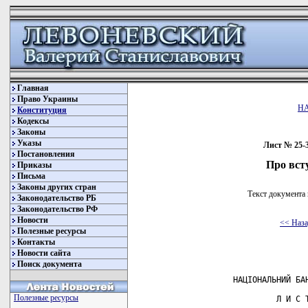
Главная
Право Украины
Н
Конституция
Кодексы
Законы
Указы
Лист № 25-3
Постановления
Про вст
Приказы
Письма
Законы других стран
Текст документа 
Законодательство РБ
Законодательство РФ
Новости
<< Наз
Полезные ресурсы
Контакты
Новости сайта
Поиск документа
                    НАЦІОНАЛЬНИЙ БАН
Полезные ресурсы
                             Л И С Т