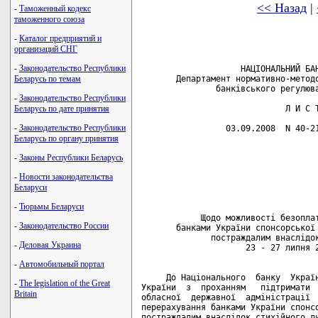
<< Назад
|
-
Таможенный кодекс
таможенного союза
-
Каталог предприятий и
организаций СНГ
-
Законодательство Республики
                    НАЦІОНАЛЬНИЙ БАН
       Департамент нормативно-методо
Беларусь по темам
               банківського регулюва
-
Законодательство Республики
                             Л И С Т
Беларусь по дате принятия
-
Законодательство Республики
                 03.09.2008  N 40-21
Беларусь по органу принятия
                                    
-
Законы Республики Беларусь
                                    
                                    
-
Новости законодательства
                                    
Беларуси
                                    
-
Тюрьмы Беларуси
            Щодо можливості безоплат
-
Законодательство России
       банками України спонсорської 
              постраждалим внаслідок
-
Деловая Украина
                     23 - 27 липня 2
-
Автомобильный портал
     До Національного  банку  Україн
-
The legislation of the Great
України  з  проханням   підтримати  
Britain
обласної  державної  адміністрації  
перерахування банками України спонсо
постраждалим внаслідок стихійного ли