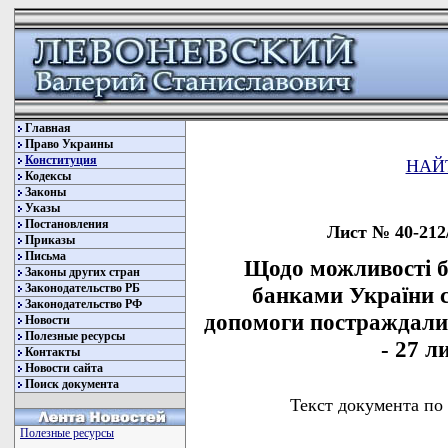
Главная
Право Украины
Конституция
НАЙ
Кодексы
Законы
Указы
Постановления
Лист № 40-212/
Приказы
Письма
Щодо можливості б
Законы других стран
Законодательство РБ
банками України с
Законодательство РФ
допомоги постраждалим
Новости
Полезные ресурсы
- 27 л
Контакты
Новости сайта
Поиск документа
Текст документа по
Полезные ресурсы