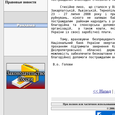
Правовые новости
     Стихійне лихо,  що сталося у Ві
Закарпатській, Львівській, Тернопіль
23  -  27  липня  2008  року  і  при
руйнувань,  нікого  не  залишає  бай
постраждалим  районам надходить з ус
благодійна  та  спонсорська  допомог
організацій,   а  також  кошти,  які
України із своєї заробітної плати.

     Тому, враховуючи  безпрецедентн
Національний  банк  України  звертає
проханням  підтримати  звернення  Ка
Дніпропетровської   обласної   держа
можливість забезпечити безкоштовне п
благодійної допомоги постраждалим вн
 В.о. Голови                        
<< Назад
|
При полном или частичном использовании 
© 2006