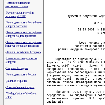
-
Таможенный кодекс
таможенного союза
-
Каталог предприятий и
организаций СНГ
             ДЕРЖАВНА ПОДАТКОВА АДМІ
-
Законодательство Республики
                             Л И С Т
Беларусь по темам
                   02.09.2008  N 828
-
Законодательство Республики
                               N 176
Беларусь по дате принятия
-
Законодательство Республики
                    Щодо порядку опо
Беларусь по органу принятия
                 податком з доходів 
       роялті нащадків померлого авт
-
Законы Республики Беларусь
-
Новости законодательства
     Відповідно до підпункту 4.2.2  
Беларуси
України  від 22.05.2003 N 889-IV ( 8
фізичних осіб"  (далі  -  Закон  N  
-
Тюрьмы Беларуси
авторської   винагороди,   іншої   п
користування або розпорядження іншим
-
Законодательство России
(творами науки,  мистецтва,  літерат
активами) (далі - роялті),  у тому ч
-
Деловая Украина
власника  такого  нематеріального  а
загального місячного оподатковуваног
-
Автомобильный портал
     Підпунктом 9.4.1  пункту 9.4 ст
-
The legislation of the Great
передбачено,  що оподаткування роялт
Britain
встановленими   пунктом   9.3   цієї
дивідендів.
