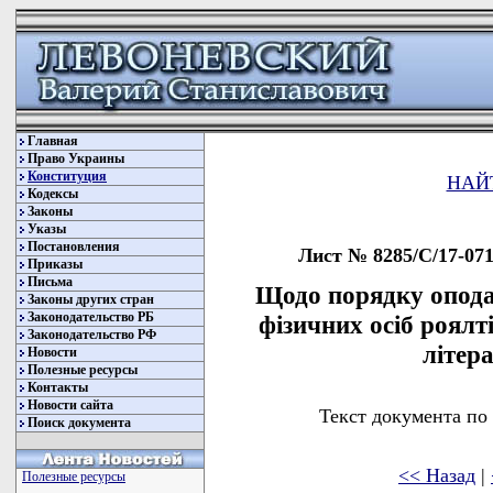
Главная
Право Украины
Конституция
НАЙ
Кодексы
Законы
Указы
Постановления
Лист № 8285/С/17-0714
Приказы
Письма
Щодо порядку опода
Законы других стран
Законодательство РБ
фізичних осіб роялт
Законодательство РФ
літер
Новости
Полезные ресурсы
Контакты
Новости сайта
Текст документа по
Поиск документа
<< Назад
|
Полезные ресурсы