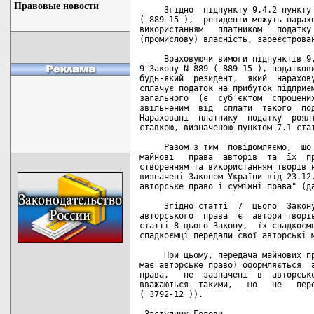
Правовые новости
     Згідно  підпункту 9.4.2 пункту 
( 889-15 ),  резиденти можуть нарахо
використанням   платником   податку 
(промислову) власність, зареєстрован
     Враховуючи вимоги підпунктів 9.
9 Закону N 889 ( 889-15 ), податкови
будь-який  резидент,  який  нарахову
сплачує податок на прибуток підприєм
загального  (є  суб'єктом  спрощених
звільненим  від  сплати  такого  под
Нараховані  платнику  податку  роялт
ставкою, визначеною пунктом 7.1 стат
     Разом з тим  повідомляємо,  що 
майнові   права  авторів  та  їх  пр
створенням та використанням творів н
визначені Законом України від 23.12.
авторське право і суміжні права" (да
     Згідно статті  7  цього  Закону
авторського  права  є  автори творів
статті 8 цього Закону,  їх спадкоємц
спадкоємці передали свої авторські м
     При цьому, передача майнових пр
має авторське право) оформляється  а
права,   не  зазначені  в  авторсько
вважаються  такими,   що   не   пере
( 3792-12 )).

 Заступник Голови                   