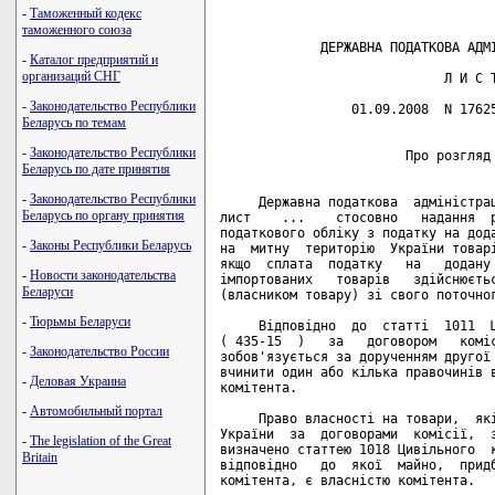
-
Таможенный кодекс
таможенного союза
             ДЕРЖАВНА ПОДАТКОВА АДМІ
-
Каталог предприятий и
организаций СНГ
                             Л И С Т
-
Законодательство Республики
                 01.09.2008  N 17625
Беларусь по темам
-
Законодательство Республики
                        Про розгляд 
Беларусь по дате принятия
-
Законодательство Республики
     Державна податкова  адміністрац
Беларусь по органу принятия
лист    ...    стосовно   надання  р
податкового обліку з податку на дода
-
Законы Республики Беларусь
на  митну  територію  України товарі
якщо  сплата  податку   на   додану 
-
Новости законодательства
імпортованих   товарів   здійснюєтьс
Беларуси
(власником товару) зі свого поточног
-
Тюрьмы Беларуси
     Відповідно  до  статті  1011  Ц
( 435-15  )   за   договором   коміс
-
Законодательство России
зобов'язується за дорученням другої 
вчинити один або кілька правочинів в
-
Деловая Украина
комітента.

-
Автомобильный портал
     Право власності на товари,  які
України  за  договорами  комісії,  з
-
The legislation of the Great
визначено статтею 1018 Цивільного  к
Britain
відповідно   до  якої  майно,  придб
комітента, є власністю комітента.
