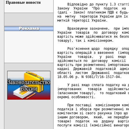
Правовые новости
     Відповідно до пункту 1.3 статті
Закону  України  "Про  податок  на  
(далі - Закон) платником ПДВ є будь-
на  митну  територію України для їх 
митній території України.

     Враховуючи зазначене,  при імпо
України  товарів  по  договору  комі
вартість може здійснюватися як безпо
товару), так і комісіонером.

     Роз'яснення щодо  порядку  опод
вартість операцій з ввезення  (імпор
України   товарів,   у  разі  якщо  
здійснюється по  договору  комісії  
вартість при розмитненні імпортовани
надані  Державній  податковій  адмін
області  листом  Державної  податков
18.05.06 р. N 9381/7/16-1517-04.

     У разі якщо сплата податку на д
імпортованих   товарів   здійснюєтьс
(власником товару),  то податковий о
окремі особливості.

     При поставці  комісіонером комі
податків і зборів при розмитненні як
комітентом зі свого рахунка (про що 
іншим договором,  який,  не передбач
товари)  податок  на  додану  вартіс
послуги комісії (комісійної винагоро