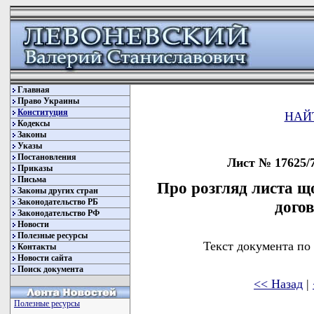
Главная
Право Украины
Конституция
НАЙ
Кодексы
Законы
Указы
Постановления
Лист № 17625/7
Приказы
Письма
Про розгляд листа щ
Законы других стран
Законодательство РБ
догов
Законодательство РФ
Новости
Полезные ресурсы
Текст документа по
Контакты
Новости сайта
Поиск документа
<< Назад
|
Полезные ресурсы