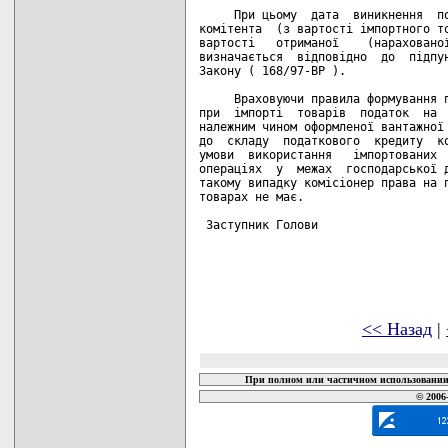
     При цьому  дата  виникнення  по
комітента  (з вартості імпортного то
вартості   отриманої    (нарахованої
визначається  відповідно  до  підпун
Закону ( 168/97-ВР ).

     Враховуючи правила формування п
при  імпорті  товарів  податок  на  
належним чином оформленої вантажної 
до  складу  податкового  кредиту  ко
умови  використання   імпортованих  
операціях  у  межах  господарської д
такому випадку комісіонер права на п
товарах не має.

 Заступник Голови                   
<< Назад
|
При полном или частичном использовании 
© 2006