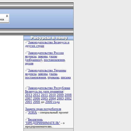
Законодательство Беларуси и
других стран
Законодательство России
кодексы
,
законы
,
указы
(избранное)
,
постановления
,
архив
Законодательство Украины
кодексы
,
законы
,
указы
,
постановления
,
приказы
,
письма
Законодательство Республики
Беларусь по дате принятия
:
2013
2012
2011
2010
2009
2008
2007
2006
2005
2004
2003
2002
2001
2000
до
2000 года
Защита прав потребителя
ЗОНА
- специальный проект
Бюллетень
"ПРЕДПРИНИМАТЕЛЬ"
- о
предпринимателях.