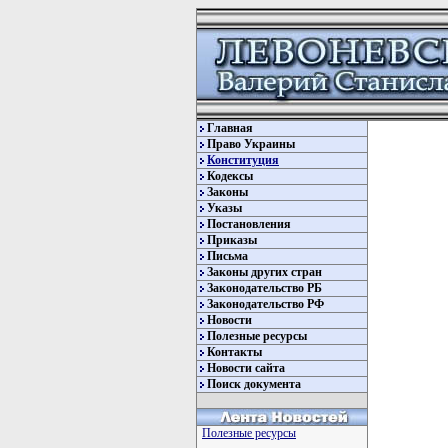
Главная
Право Украины
Конституция
Кодексы
Законы
Указы
Постановления
Приказы
Письма
Законы других стран
Законодательство РБ
Законодательство РФ
Новости
Полезные ресурсы
Контакты
Новости сайта
Поиск документа
         
Полезные ресурсы
         