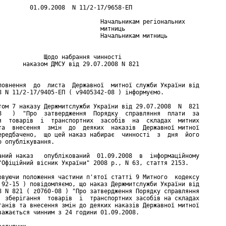
         01.09.2008  N 11/2-17/9658-ЕП

                             Начальникам регіональних

                             митниць

                             Начальникам митниць

             Щодо набрання чинності

       наказом ДМСУ від 29.07.2008 N 821

повнення  до  листа  Державної  митної служби України від

8 N 11/2-17/9405-ЕП ( v9405342-08 ) інформуємо.

том 7 наказу Держмитслужби України від 29.07.2008  N  821

8   )  "Про  затвердження  Порядку  справляння  плати  за

я  товарів  і  транспортних  засобів  на  складах  митних

та  внесення  змін  до  деяких  наказів  Державної митної

ередбачено,  що цей наказ набирає  чинності  з  дня  його

о опублікування.

аний наказ   опублікований  01.09.2008  в  інформаційному

"Офіційний вісник України" 2008 р., N 63, стаття 2153.

овуючи положення частини п'ятої статті 9 Митного  кодексу

 92-15 ) повідомляємо, що наказ Держмитслужби України від

8 N 821 ( z0760-08 ) "Про затвердження Порядку справляння

  зберігання  товарів  і  транспортних засобів на складах

ганів та внесення змін до деяких наказів Державної митної

важається чинним з 24 години 01.09.2008.
