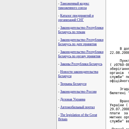
-
Таможенный кодекс
         
таможенного союза
         
-
Каталог предприятий и
         
организаций СНГ
         
-
Законодательство Республики
Беларусь по темам
         
         
-
Законодательство Республики
Беларусь по дате принятия
     В до
-
Законодательство Республики
22.08.200
Беларусь по органу принятия
     Пунк
-
Законы Республики Беларусь
( z0760-0
зберіганн
-
Новости законодательства
органів  
Беларуси
служби" п
офіційног
-
Тюрьмы Беларуси
     Згад
-
Законодательство России
бюлетені 
-
Деловая Украина
     Врах
України (
-
Автомобильный портал
29.07.200
плати  за
-
The legislation of the Great
митних ор
Britain
служби" в