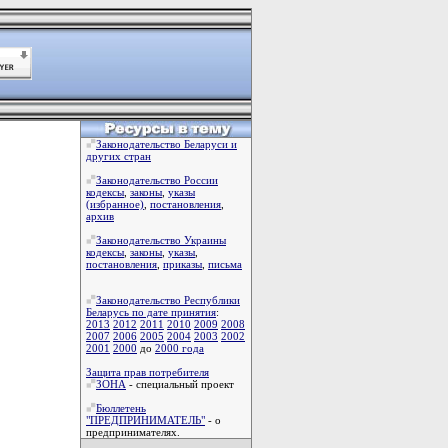
Законодательство Беларуси и
других стран
Законодательство России
кодексы
,
законы
,
указы
(избранное)
,
постановления
,
архив
Законодательство Украины
кодексы
,
законы
,
указы
,
постановления
,
приказы
,
письма
Законодательство Республики
Беларусь по дате принятия
:
2013
2012
2011
2010
2009
2008
2007
2006
2005
2004
2003
2002
2001
2000
до
2000 года
Защита прав потребителя
ЗОНА
- специальный проект
Бюллетень
"ПРЕДПРИНИМАТЕЛЬ"
- о
предпринимателях.