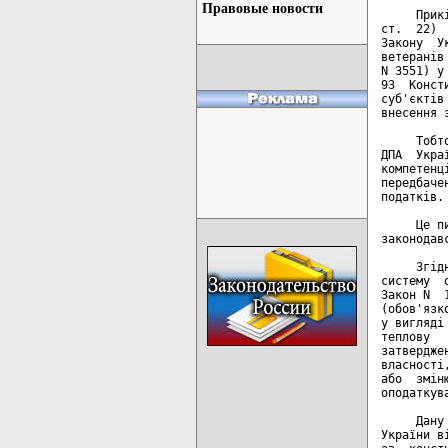
Правовые новости
     Прик
ст.  22) 
Закону  У
ветеранів
N 3551) у
93  Конст
суб'єктів
внесення 
     Тобт
ДПА  Укра
компетенц
передбаче
податків.

     Це п
законодавс
     Згід
систему  
Закон N  
(обов'язк
у вигляді
теплову  
затвердже
власності
або  змін
оподаткува
     Дану
України в