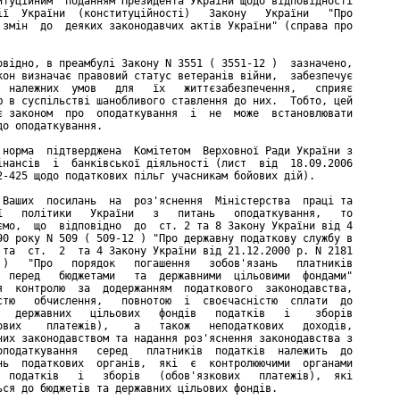
итуційним  поданням Президента України щодо відповідності

ії  України  (конституційності)   Закону   України   "Про

 змін  до  деяких законодавчих актів України" (справа про

овідно, в преамбулі Закону N 3551 ( 3551-12 )  зазначено,

кон визначає правовий статус ветеранів війни,  забезпечує

  належних  умов   для   їх   життєзабезпечення,   сприяє

ю в суспільстві шанобливого ставлення до них.  Тобто, цей

є законом  про  оподаткування  і  не  може  встановлювати

до оподаткування.

 норма  підтверджена  Комітетом  Верховної Ради України з

інансів  і  банківської діяльності (лист  від  18.09.2006

2-425 щодо податкових пільг учасникам бойових дій).

 Ваших  посилань  на  роз'яснення  Міністерства  праці та

ї   політики   України   з   питань   оподаткування,   то

ємо,  що  відповідно  до  ст. 2 та 8 Закону України від 4

90 року N 509 ( 509-12 ) "Про державну податкову службу в

 та  ст.  2  та 4 Закону України від 21.12.2000 р. N 2181

 )   "Про   порядок   погашення   зобов'язань   платників

  перед   бюджетами   та  державними  цільовими  фондами"

я  контролю  за  додержанням  податкового  законодавства,

стю   обчислення,   повнотою  і  своєчасністю  сплати  до

   державних   цільових   фондів   податків   і    зборів

ових    платежів),    а   також   неподаткових   доходів,

них законодавством та надання роз'яснення законодавства з

оподаткування   серед   платників  податків  належить  до

нь  податкових  органів,  які  є  контролюючими  органами

  податків   і   зборів   (обов'язкових   платежів),  які

ься до бюджетів та державних цільових фондів.
