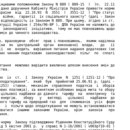
інцевими положеннями Закону N 889 ( 889-15  )  (п.  22.11

 дано доручення Кабінету Міністрів України привести норми

країни  від  22.10.93  N  3551  (  3551-12  ) "Про статус

  війни,  гарантії  їх соціального захисту" (далі - Закон

 відповідність із Законом N 889. При цьому, згідно із ст.

итуції України ( 254к/96-ВР ), ДПА України не належить до

  законодавчої  ініціативи,  тому не має повноважень щодо

змін до чинного законодавства.

о, враховуючи  обсяг  прав і повноважень,  якими наділена

їни  як  центральний  орган  виконавчої  влади,   до   її

ії  не  входить  вирішення питання надання додаткових (не

них чинним податковим  законодавством)  пільг  по  сплаті

итання  можливо вирішити виключно шляхом внесення змін до

тва.

но  із  ст.  1  Закону  України  N  1251 ( 1251-12 ) "Про

оподаткування",  який  був  прийнятий 25.06.91 р. (далі -

1251)  ставки,  механізм  справляння  податків  і  зборів

ових платежів), за винятком особливих видів мита та збору

 цільової надбавки до діючого  тарифу  на  електричну  та

 енергію,   збору   у   вигляді   цільової   надбавки  до

ного тарифу на природний газ  для  споживачів  усіх  форм

,  і  пільги щодо оподаткування не можуть встановлюватися

юватися  іншими  законами  України,  крім   законів   про

ння.

 норму  Закону підтверджено Рішенням Конституційного Суду

ід 5 квітня 2001 р.  у справі N 1-16/2001 ( v003p710-01 )
