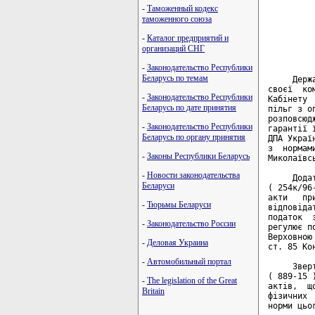
-
Таможенный кодекс
         
таможенного союза
-
Каталог предприятий и
         
организаций СНГ
         
-
Законодательство Республики
Беларусь по темам
     Держ
своєї  ко
-
Законодательство Республики
Кабінету 
Беларусь по дате принятия
пільг з о
розповсюд
-
Законодательство Республики
гарантії 
Беларусь по органу принятия
ДПА Украї
з  нормам
-
Законы Республики Беларусь
Миколаївс
-
Новости законодательства
     Дода
Беларуси
( 254к/96
акти   пр
-
Тюрьмы Беларуси
відповіда
податок  
-
Законодательство России
регулює п
Верховною
-
Деловая Украина
ст. 85 Ко
-
Автомобильный портал
     Звер
( 889-15 
-
The legislation of the Great
актів,  щ
Britain
фізичних 
норми цьог