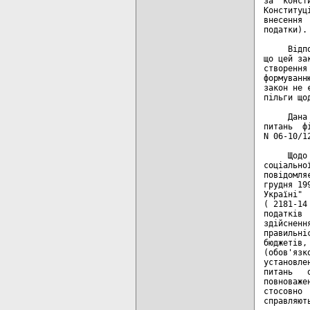
за  конст
Конституц
внесення 
податки).

     Відп
що цей за
створення
формуванн
закон не 
пільги що
     Дана
питань  ф
N 06-10/1
     Щодо
соціально
повідомля
грудня 19
Україні" 
( 2181-14
податків 
здійсненн
правильні
бюджетів,
(обов'язк
установле
питань   
повноваже
стосовно 
справляют