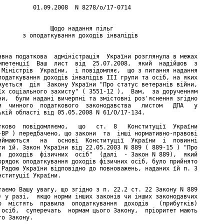
          01.09.2008  N 8278/о/17-0714

               Щодо надання пільг

       з оподаткування доходів інвалідів

авна податкова  адміністрація  України розглянула в межах

мпетенції  Ваш  лист  від  25.07.2008,  який  надійшов  з

 Міністрів  України,  і повідомляє,  що з питання надання

податкування доходів інвалідів III групи та осіб, на яких

жується  дія  Закону України "Про статус ветеранів війни,

їх соціального захисту" ( 3551-12 ),  Вам,  за дорученням

ни,  були надані вичерпні та змістовні роз'яснення згідно

и  чинного  податкового  законодавства   листом   ДПА   у

ькій області від 05.05.2008 N 61/О/17-134.

тково  повідомляємо,   що   ст.  8   Конституції  України

-ВР ) передбачено, що закони  та  інші нормативно-правові

иймаються   на   основі  Конституції  України  і  повинні

ти їй. Закон України від 22.05.2003 N 889 ( 889-15 ) "Про

з  доходів  фізичних  осіб"  (далі  - Закон N 889),  який

орядок оподаткування доходів фізичних осіб, було прийнято

 Радою України відповідно до повноважень, наданих їй п. 3

нституції України.

таємо Вашу увагу, що згідно з п. 22.2 ст. 22 Закону N 889

) у разі,  якщо норми інших законів чи інших законодавчих

о  містять  правила  оподаткування  доходів   (прибутків)

 осіб,  суперечать  нормам цього Закону,  пріоритет мають

о Закону.
