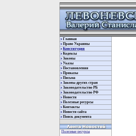
Главная
Право Украины
Конституция
Кодексы
Законы
Указы
Постановления
Приказы
Письма
Законы других стран
Законодательство РБ
Законодательство РФ
Новости
Полезные ресурсы
Контакты
Новости сайта
Поиск документа
         
Полезные ресурсы
         