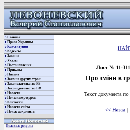
Главная
Право Украины
Конституция
НАЙ
Кодексы
Законы
Указы
Постановления
Лист № 11-311
Приказы
Письма
Про зміни в г
Законы других стран
Законодательство РБ
Законодательство РФ
Новости
Текст документа по
Полезные ресурсы
Контакты
Новости сайта
<< Назад
|
Поиск документа
Полезные ресурсы