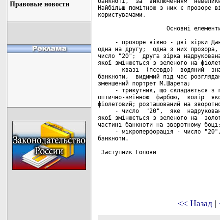
банкноті,  за  виключенням  невелики
Правовые новости
Найбільш помітною з них є прозоре ві
користувачами.

                    Основні елементи
     - прозоре вікно - дві зірки Дав
одна на другу;  одна з них прозора, 
число "20";  друга зірка надрукована
якої змінюється з зеленого на фіолет
     - квазі  (псевдо)  водяний  зна
банкноти,  видимий під час розглядан
зменшений портрет М.Шарета;

     - трикутник, що складається з г
оптично-змінною  фарбою,  колір  яко
фіолетовий; розташований на зворотно
     - число  "20",  яке  надрукован
якої змінюється з зеленого на  золот
частині банкноти на зворотному боці;
     - мікроперфорація - число "20",
банкноти.

 Заступник Голови                   
<< Назад
|