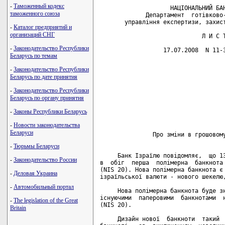
-
Таможенный кодекс
                    НАЦІОНАЛЬНИЙ БАН
таможенного союза
             Департамент  готівково-
       управління експертизи, захист
-
Каталог предприятий и
организаций СНГ
                             Л И С Т
-
Законодательство Республики
                  17.07.2008  N 11-3
Беларусь по темам
                                    
-
Законодательство Республики
                                    
Беларусь по дате принятия
                                    
                                    
-
Законодательство Республики
                                    
Беларусь по органу принятия
                                    
                                    
-
Законы Республики Беларусь
                                    
-
Новости законодательства
Беларуси
               Про зміни в грошовому
-
Тюрьмы Беларуси
     Банк Ізраїлю повідомляє,  що 13
-
Законодательство России
в  обіг  перша  полімерна  банкнота 
(NIS 20). Нова полімерна банкнота є 
-
Деловая Украина
ізраїльської валюти - нового шекелю,
-
Автомобильный портал
     Нова полімерна банкнота буде зн
існуючими  паперовими  банкнотами  н
-
The legislation of the Great
(NIS 20).

Britain
     Дизайн нової  банкноти  такий  