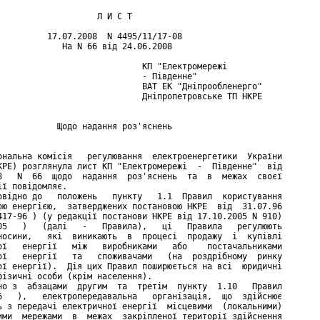
                    Л И С Т

          17.07.2008  N 4495/11/17-08

             На N 66 від 24.06.2008

                             КП "Електромережі

                             - Південне"

                             ВАТ ЕК "Дніпрообленерго"

                             Дніпропетровське ТП НКРЕ

            Щодо надання роз'яснень

ональна комісія   регулювання  електроенергетики  України

КРЕ) розглянула лист КП "Електромережі  -  Південне"  від

8   N  66  щодо  надання  роз'яснень  та  в  межах  своєї

ії повідомляє.

овідно до   положень   пункту   1.1  Правил  користування

ою енергією,  затверджених постановою НКРЕ  від  31.07.96

417-96 ) (у редакції постанови НКРЕ від 17.10.2005 N 910)

05   )   (далі   -   Правила),   ці   Правила   регулюють

носини,   які  виникають  в  процесі  продажу  і  купівлі

ої   енергії   між   виробниками   або    постачальниками

ої   енергії   та   споживачами   (на  роздрібному  ринку

ої енергії).  Дія цих Правил поширюється на всі  юридичні

фізичні особи (крім населення).

но з  абзацами  другим  та  третім  пункту  1.10   Правил

6   ),   електропередавальна   організація,  що  здійснює

ь з передачі електричної енергії  місцевими  (локальними)

ими  мережами  в  межах  закріпленої території здійснення
