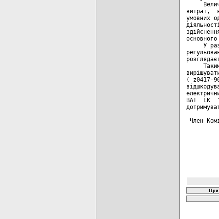
     Вели
витрат,  
умовних о
діяльност
здійсненн
основного
     У ра
регульова
розглядає
     Таки
вирішуват
( z0417-9
відшкодув
електричн
ВАТ  ЕК  
дотримува
 Член Ком
При 