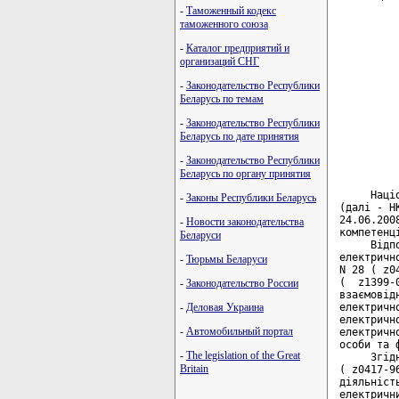
-
Таможенный кодекс
         
таможенного союза
         
-
Каталог предприятий и
         
организаций СНГ
         
-
Законодательство Республики
         
Беларусь по темам
         
         
-
Законодательство Республики
Беларусь по дате принятия
         
-
Законодательство Республики
Беларусь по органу принятия
     Наці
-
Законы Республики Беларусь
(далі - Н
24.06.200
-
Новости законодательства
компетенц
Беларуси
     Відп
електричн
-
Тюрьмы Беларуси
N 28 ( z0
(  z1399-
-
Законодательство России
взаємовід
електричн
-
Деловая Украина
електричн
-
Автомобильный портал
електричн
особи та 
-
The legislation of the Great
     Згід
Britain
( z0417-9
діяльніст
електричн