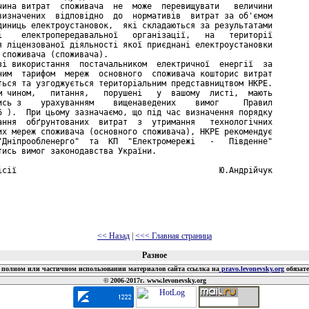
чина витрат  споживача  не  може  перевищувати   величини

визначених  відповідно  до  нормативів  витрат за об'ємом

диниць електроустановок,  які складаються за результатами

і    електропередавальної   організації,   на   території

я ліцензованої діяльності якої приєднані електроустановки

 споживача (споживача).

зі використання  постачальником  електричної  енергії  за

ним  тарифом  мереж  основного  споживача кошторис витрат

ться та узгоджується територіальним представництвом НКРЕ.

м чином,   питання,   порушені   у  вашому  листі,  мають

ись з    урахуванням    вищенаведених    вимог     Правил

6 ).  При цьому зазначаємо, що під час визначення порядку

ання  обґрунтованих  витрат  з  утримання   технологічних

их мереж споживача (основного споживача), НКРЕ рекомендує

"Дніпрообленерго"  та  КП  "Електромережі   -   Південне"

тись вимог законодавства України.

ісії                                          Ю.Андрійчук

<< Назад
|
<<< Главная страница
Разное
полном или частичном использовании материалов сайта ссылка на
pravo.levonevsky.org
обязат
© 2006-2017г. www.levonevsky.org