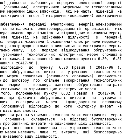
ної діяльності забезпечує  передачу  електричної  енергії

  (локальними)  електричними  мережами  та технологічними

ими мережами інших власників,  які не мають  ліцензій  на

 електричної  енергії місцевими (локальними) електричними

забезпечення  передачі  електричної  енергії електричними

  що не належать  електропередавальній  організації,  між

редавальною  організацією та відповідним власником мереж,

 має  ліцензії  на  здійснення  діяльності   з   передачі

ої  енергії місцевими (локальними) електричними мережами,

ся договір щодо спільного використання електричних мереж.

таємо увагу,   що   порядок  відшкодування  обґрунтованих

  утримання  технологічних  електричних  мереж  споживача

о споживача) встановлений положеннями пунктів 6.30,  6.31

равил ( z0417-96 ).

 відповідно   до   пункту   6.30  Правил  (  z0417-96  ),

ання  обґрунтованих  витрат  з  утримання   технологічних

их  мереж  споживача  (основного  споживача)  оплачується

о до  договору  про  спільне  використання  технологічних

их   мереж   і  враховує  фактичні  обґрунтовані  витрати

 споживача на утримання цих електричних мереж.

 того,  положеннями  пункту  6.32  Правил  (  z0417-96  )

но,  що  фактичні  обґрунтовані  витрати   на   утримання

чних    електричних   мереж   відшкодовуються   основному

 (споживачу)  відповідно  до  його  кошторису  витрат  на

я цієї діяльності.

орис витрат на утримання технологічних електричних  мереж

   споживача   складається   на  підставі  бухгалтерських

в про фактичні витрати на здійснення цієї діяльності.

итрат  основного  споживача  на  утримання  технологічних

их мереж належать  лише  ті  витрати,  які  безпосередньо

я вказаного виду діяльності.
