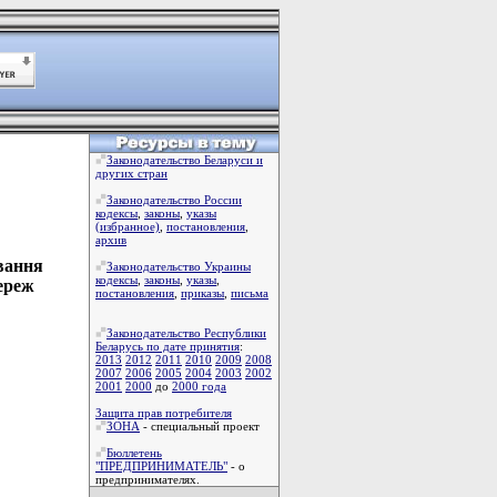
Законодательство Беларуси и
других стран
Законодательство России
кодексы
,
законы
,
указы
(избранное)
,
постановления
,
архив
вання
Законодательство Украины
кодексы
,
законы
,
указы
,
ереж
постановления
,
приказы
,
письма
Законодательство Республики
Беларусь по дате принятия
:
2013
2012
2011
2010
2009
2008
2007
2006
2005
2004
2003
2002
2001
2000
до
2000 года
Защита прав потребителя
ЗОНА
- специальный проект
Бюллетень
"ПРЕДПРИНИМАТЕЛЬ"
- о
предпринимателях.