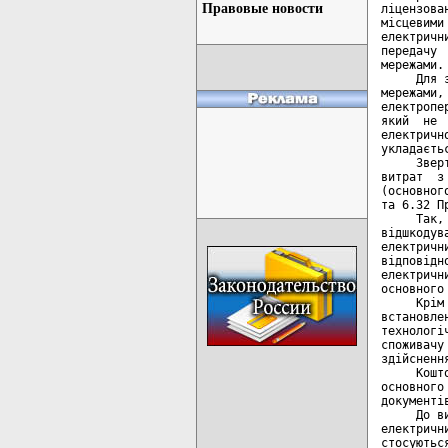
Правовые новости
ліцензова
місцевими
електричн
передачу 
мережами.

     Для 
мережами,
електропе
який  не 
електричн
укладаєть
     Звер
витрат  з
(основног
та 6.32 П
     Так,
відшкодув
електричн
відповідн
електричн
основного
     Крім
встановле
технологі
споживачу
здійсненн
     Кошт
основного
документі
     До в
електричн
стосуютьс