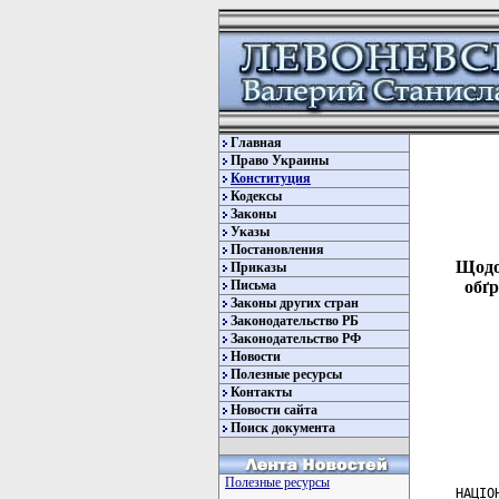
Главная
Право Украины
Конституция
Кодексы
Законы
Указы
Постановления
Щодо
Приказы
Письма
обґ
Законы других стран
Законодательство РБ
Законодательство РФ
Новости
Полезные ресурсы
Контакты
Новости сайта
Поиск документа
Полезные ресурсы
    НАЦІО