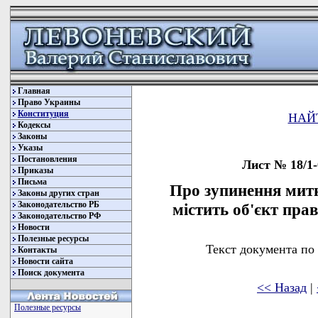
Главная
Право Украины
Конституция
НАЙ
Кодексы
Законы
Указы
Постановления
Лист № 18/1-
Приказы
Письма
Про зупинення мит
Законы других стран
Законодательство РБ
містить об'єкт прав
Законодательство РФ
Новости
Полезные ресурсы
Текст документа по
Контакты
Новости сайта
Поиск документа
<< Назад
|
Полезные ресурсы