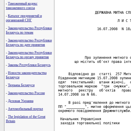
-
Таможенный кодекс
таможенного союза
                  ДЕРЖАВНА МИТНА СЛУ
-
Каталог предприятий и
организаций СНГ
                             Л И С Т
-
Законодательство Республики
                   16.07.2008  N 18/
Беларусь по темам
                                    
-
Законодательство Республики
                                    
Беларусь по дате принятия
                                    
-
Законодательство Республики
Беларусь по органу принятия
             Про зупинення митного о
        що містить об'єкт права інте
-
Законы Республики Беларусь
-
Новости законодательства
     Відповідно до  статті  257 Митн
Беларуси
Південною митницею 15.07.2008 зупине
одяг  текстильний:  штани жіночі,  с
-
Тюрьмы Беларуси
торговельною маркою  "три  смужки", 
митного   реєстру   об'єктів   права
-
Законодательство России
14.07.2008 за N 66.

-
Деловая Украина
     В разі пред'явлення до митного 
ПП "_________", митне оформлення цьо
-
Автомобильный портал
окремого повідомлення Держмитслужби.
-
The legislation of the Great
 Начальник Управління

Britain
 заходів торговельної політики      