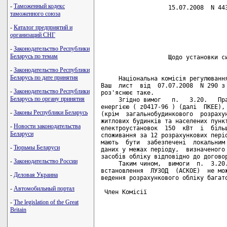
-
Таможенный кодекс
                   15.07.2008  N 443
таможенного союза
                                    
-
Каталог предприятий и
                                    
организаций СНГ
                                    
-
Законодательство Республики
Беларусь по темам
                   Щодо установки си
-
Законодательство Республики
Беларусь по дате принятия
     Національна комісія регулювання
Ваш  лист  від  07.07.2008  N 290 з 
-
Законодательство Республики
роз'яснює таке.

Беларусь по органу принятия
     Згідно вимог   п.   3.20.   Пра
енергією ( z0417-96 ) (далі  ПКЕЕ), 
-
Законы Республики Беларусь
(крім  загальнобудинкового  розрахун
житлових будинків та населених пункт
-
Новости законодательства
електроустановок  150  кВт  і  більш
Беларуси
споживання за 12 розрахункових періо
мають  бути  забезпечені  локальним 
-
Тюрьмы Беларуси
даних у межах періоду,  визначеного 
засобів обліку відповідно до договор
-
Законодательство России
     Таким чином,  вимоги  п.  3.20.
встановлення  ЛУЗОД  (АСКОЕ)  не мож
-
Деловая Украина
ведення розрахункового обліку багато
-
Автомобильный портал
 Член Комісії                       
-
The legislation of the Great
Britain