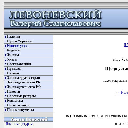
Главная
Право Украины
Н
Конституция
Кодексы
Законы
Указы
Лист № 44
Постановления
Щодо уста
Приказы
Письма
Законы других стран
Текст документа 
Законодательство РБ
Законодательство РФ
Новости
<< Наз
Полезные ресурсы
Контакты
Новости сайта
Поиск документа
    НАЦІОНАЛЬНА КОМІСІЯ РЕГУЛЮВАННЯ 
Полезные ресурсы
                             Л И С Т