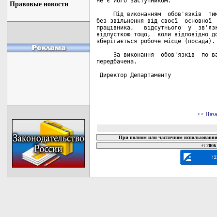
не є його заступником.

Правовые новости
     Під виконанням  обов'язків  тим
без звільнення від своєї  основної  
працівника,   відсутнього  у  зв'язк
відпусткою тощо,  коли відповідно до
зберігається робоче місце (посада).

     За виконання  обов'язків  по ва
передбачена.

 Директор Департаменту              
<< Наз
При полном или частичном использовании 
© 2006