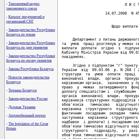
-
Таможенный кодекс
                             Л И С Т
таможенного союза
                    14.07.2008  N 45
-
Каталог предприятий и
организаций СНГ
                       Щодо виплати 
-
Законодательство Республики
Беларусь по темам
     Департамент з питань державного
-
Законодательство Республики
та  умов  праці розглянув у межах св
Беларусь по дате принятия
виплати  доплати  згідно  з  підпунк
Кабінету Міністрів України від 09.03
-
Законодательство Республики
повідомляє.

Беларусь по органу принятия
     Згідно з підпунктом "г" пункту 
-
Законы Республики Беларусь
України  від  09.03.06  р. N 268 ( 2
структури  та  умов  оплати  праці  
-
Новости законодательства
виконавчої  влади,  органів  прокура
Беларуси
керівникам органів,  зазначених у пу
право  у  межах  затвердженого  фонд
-
Тюрьмы Беларуси
доплату спеціалістам і  службовцям  
органів  виконавчої  влади,  прокура
-
Законодательство России
керівників структурних підрозділів т
обов'язків   тимчасово   відсутнього
-
Деловая Украина
керівника  структурного  підрозділу 
фактичним  посадовим  окладом  тимча
-
Автомобильный портал
заступника  керівника  структурного 
надбавок  і доплати) і посадовим окл
-
The legislation of the Great
обов'язки тимчасово відсутнього кері
Britain
структурного   підрозділу,  у  разі 
обов'язки тимчасово відсутнього кері