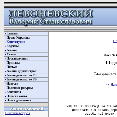
Главная
Право Украины
Н
Конституция
Кодексы
Законы
Указы
Лист № 45
Постановления
Щодо 
Приказы
Письма
Законы других стран
Текст документа 
Законодательство РБ
Законодательство РФ
Новости
<< Наз
Полезные ресурсы
Контакты
Новости сайта
Поиск документа
        МІНІСТЕРСТВО ПРАЦІ ТА СОЦІАЛ
           Департамент з питань держ
Полезные ресурсы
                  заробітної плати т