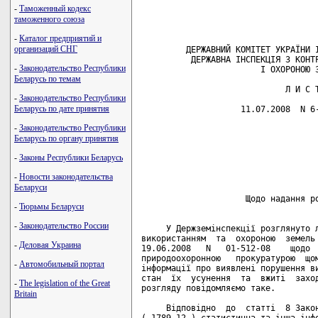
-
Таможенный кодекс
таможенного союза
-
Каталог предприятий и
организаций СНГ
         ДЕРЖАВНИЙ КОМІТЕТ УКРАЇНИ І
          ДЕРЖАВНА ІНСПЕКЦІЯ З КОНТР
-
Законодательство Республики
                        І ОХОРОНОЮ З
Беларусь по темам
                             Л И С Т
-
Законодательство Республики
Беларусь по дате принятия
                    11.07.2008  N 6-
-
Законодательство Республики
                                    
Беларусь по органу принятия
                                    
                                    
-
Законы Республики Беларусь
                                    
                                    
-
Новости законодательства
Беларуси
                     Щодо надання ро
-
Тюрьмы Беларуси
-
Законодательство России
     У Держземінспекції розглянуто л
використанням  та  охороною  земель 
-
Деловая Украина
19.06.2008   N   01-512-08    щодо  
природоохоронною   прокуратурою  щом
-
Автомобильный портал
інформації про виявлені порушення ви
стан  їх  усунення  та  вжиті  заход
-
The legislation of the Great
розгляду повідомляємо таке.

Britain
     Відповідно  до  статті  8 Закон
( 1789-12 ) статистична та інша інфо