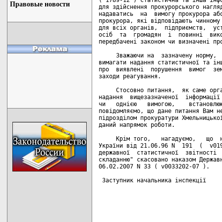
Правовые новости
для здійснення прокурорського нагляд
надаватись  на  вимогу прокурора або
прокурора, які відповідають чинному 
для всіх органів,  підприємств,  уст
осіб  та  громадян  і  повинні  вико
передбачені законом чи визначені про
     Зважаючи на  зазначену норму,  
вимагати надання статистичної та інш
про  виявлені  порушення  вимог  зем
заходи реагування.

     Стосовно питання,  як саме орга
надання  вищезазначеної  інформації 
чи   однією   вимогою,    встановлюю
повідомляємо, що дане питання Вам не
підрозділом прокуратури Хмельницької
даний напрямок роботи.

     Крім того,   нагадуємо,   що  н
України від 21.06.96 N  191  (  v019
державної  статистичної  звітності  
складанню" скасовано наказом Державн
06.02.2007 N 33 ( v0033202-07 ).

 Заступник начальника інспекції     