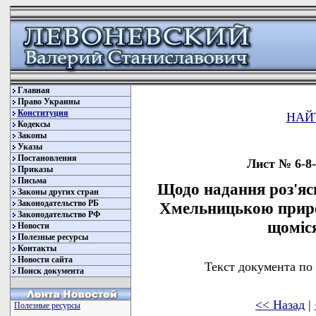
Главная
Право Украины
Конституция
НАЙ
Кодексы
Законы
Указы
Постановления
Лист № 6-8-
Приказы
Письма
Щодо надання роз'яс
Законы других стран
Законодательство РБ
Хмельницькою прир
Законодательство РФ
щоміся
Новости
Полезные ресурсы
Контакты
Новости сайта
Текст документа по
Поиск документа
<< Назад
|
Полезные ресурсы