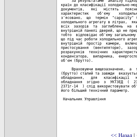
     За результатами  аналізу підход
країн до класифікації холодильно-мор
документів,   які   містять   поясне
характеристик    об'єму    холодильн
з'ясовано,  що  термін  "capacity" т
холодильного агрегату в літрах,  яки
всіх  зазорів  та  заглиблень  на  в
внутрішній панелі дверей, що не прид
тобто  відповідає об'єму загальному 
що під час роботи холодильного агрег
внутрішній  простір  камери,  включа
пристосування  (вентилятори),  зазор
розрахунків  технічних  характеристи
конденсатора,  випарника,  енергоспо
об'єм (брутто).

     Враховуючи вищезазначене,  а  т
(брутто) сталий та завжди  вказуєтьс
обладнання,   для   класифікації   м
обладнання  згідно  з  УКТЗЕД  (  23
2371г-14  ) слід використовувати об'
його більший технічний параметр.

 Начальник Управління               
<< Назад
|