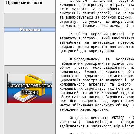
     1. Об'єм   загальний   (брутто)
Правовые новости
холодильного агрегату в літрах,  яки
всіх  зазорів  та  заглиблень  на  в
внутрішній панелі дверей,  що не при
та вираховується за об'ємом рідини, 
агрегату,  за умови,  що двері зачин
знімаються (полки, пристосування), в
     2. Об'єм  корисний (нетто) - це
агрегату в літрах,  який вимірюється
заглиблень  на  внутрішній  поверхні
дверей,  що не придатні для зберіган
доступний для користування.

     В холодильному   та   морозильн
габаритними розмірами та різною сист
об'єм  (нетто)  може відрізнятися на
величиною.  Зменшення корисного об'є
наявністю   додатково  встановлених 
циркуляції повітря та швидкого і  рі
холодильного  агрегату  та  іншого  
холодильних агрегатів, які не мають 
загальний  та об'єм корисний відрізн
об'єм наявних полиць. Виробники холо
постійно  працюють  над  удосконален
метою збільшення корисного об'єму  (
технічних характеристик.

     Згідно з  вимогами  УКТЗЕД  ( 2
2371г-14 )   класифікація    холодил
здійснюється в залежності від містко