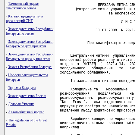
-
Таможенный кодекс
                  ДЕРЖАВНА МИТНА СЛУ
таможенного союза
       Центральне митне управління л
                       та експертної
-
Каталог предприятий и
организаций СНГ
                             Л И С Т
-
Законодательство Республики
                 11.07.2008  N 29/1-
Беларусь по темам
-
Законодательство Республики
             Про класифікацію холоди
Беларусь по дате принятия
-
Законодательство Республики
     Центральним митним  управлінням
Беларусь по органу принятия
експертної роботи розглянуто листи .
згідно  з  УКТЗЕД  (  2371а-14,  237
-
Законы Республики Беларусь
холодильного   обладнання   та   виз
холодильного обладнання.

-
Новости законодательства
Беларуси
     Із зазначеного питання повідомл
-
Тюрьмы Беларуси
     Холодильне та    морозильне    
розморожування    поділяються    на 
-
Законодательство России
розморожуванням,  розморожуванням у 
"No   Frost",   яка  відрізняється  
-
Деловая Украина
циркуляцією повітря та наявністю нео
видалення льоду додаткових пристосув
-
Автомобильный портал
     Виробники холодильно-морозильно
-
The legislation of the Great
використовують кілька позначок  міст
Britain
наприклад:
