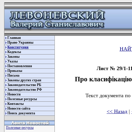
Главная
Право Украины
Конституция
НАЙ
Кодексы
Законы
Указы
Постановления
Лист № 29/1-11
Приказы
Письма
Про класифікацію
Законы других стран
Законодательство РБ
Законодательство РФ
Новости
Текст документа по
Полезные ресурсы
Контакты
Новости сайта
<< Назад
|
Поиск документа
Полезные ресурсы