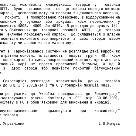
розгляді  можливості  класифікації  товарів  у   товарній

4811,  було  встановлено,  що  ця товарна позиція включає

картон,  целюлозну вату та полотна з целюлозного волокна,

,  покриті,  з пофарбованою поверхнею, з віддрукованим на

малюнком  у  рулонах  або  аркушах,  крім  перелічених  у

позиціях 4803,  4809 або 4810.  Відповідно до пункту (k),

го у Поясненнях до  товарної  позиції  4811,  ця  товарна

не  включає покрівельний картон,  що складається з власне

 повністю покритого або покритого  з  двох  сторін  шаром

асфальту чи аналогічного матеріалу.

тет з  Гармонізованої системи не розглядає дані вироби як

 втратили основні  властивості  товарів  групи  48,  крім

  коли картон (а саме, покрівельний картон), що становить

сновний  шар)  не  просто  просочений  бітумом,  а  ще  й

  з   двох  сторін  або  повністю  покритий  бітумінозним

.

, Секретаріат  розглядає   класифікацію   даних   товарів

о до ОПІ 1 ( 2371а-14 ) та 6 у товарній позиції 4811.

чи до  уваги,  що  Україна  приєдналась  до  Рекомендації

 застосування  рішень  Комітету  з  ГС"  від  30.06.2001,

омітету з ГС є обов'язковими для виконання в Україні.

онуємо вищевказане     враховувати    при    класифікації

 товарів.

к Управління                                   І.П.Рамусь
