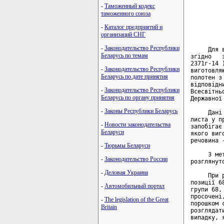
-
Таможенный кодекс
         
таможенного союза
         
-
Каталог предприятий и
         
организаций СНГ
-
Законодательство Республики
     Для 
Беларусь по темам
згідно   
2371г-14 
-
Законодательство Республики
виготовля
Беларусь по дате принятия
полотен з
відповідн
-
Законодательство Республики
Всесвітнь
Беларусь по органу принятия
Державної
-
Законы Республики Беларусь
     Дані
листа у п
-
Новости законодательства
запобігає
Беларуси
якого виг
речовина 
-
Тюрьмы Беларуси
     З ме
-
Законодательство России
розглянут
-
Деловая Украина
     При 
позиції 6
-
Автомобильный портал
групи 68,
просочені
-
The legislation of the Great
порошком 
Britain
розглядат
випадку, 