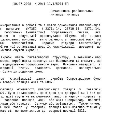
        10.07.2008  N 29/1-11.1/5074-ЕП

                             Начальникам регіональних

                             митниць, митниць

використання в роботі та з метою однозначної класифікації

з   вимогами   УКТЗЕД   ( 2371а-14,  2371б-14,  2371в-14,

)  гофрованих  (хвилястих)   покрівельних   листів,   які

ються   в  результаті  просочування  бітумом  під  тиском

 целюлозного волокна,  виготовленого з паперової маси  за

ими    технологіями,    надаємо    підходи   Секретаріату

ої митної організації щодо їх класифікації,  доведені  до

 митної служби України.

 вироби  мають  багатошарову  структуру,  а зовнішній шар

роцесі виробництва просочується барвниками та смолами, що

  відлущуванню пофарбованого шару.  Основний матеріал,  з

отовлені   листи,   становить   целюлоза,    зв'язувальна

- бітум із доданням смол.

тою   класифікації   даних   виробів  Секретаріатом  було

о товарні позиції 4811 та 6807.

розгляді  можливості  класифікації  товарів  у   товарній

807, було встановлено, що відповідно до Примітки 1 (b) до

 до цієї групи не включаються папір та картон, покриті та

,  товарної  позиції  4810  або 4811 (наприклад,  покриті

слюди або графіту,  бітумом або асфальтом).  Таким чином,

и  цей  товар  у  товарній  позиції 6807 можливо тільки у

якщо він не включається до товарної позиції 4811.
