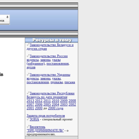
Законодательство Беларуси и
других стран
Законодательство России
кодексы
,
законы
,
указы
(избранное)
,
постановления
,
архив
ів
Законодательство Украины
кодексы
,
законы
,
указы
,
постановления
,
приказы
,
письма
Законодательство Республики
Беларусь по дате принятия
:
2013
2012
2011
2010
2009
2008
2007
2006
2005
2004
2003
2002
2001
2000
до
2000 года
Защита прав потребителя
ЗОНА
- специальный проект
Бюллетень
"ПРЕДПРИНИМАТЕЛЬ"
- о
предпринимателях.