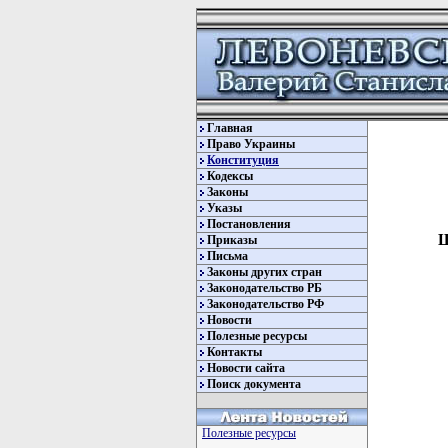
Главная
Право Украины
Конституция
Кодексы
Законы
Указы
Постановления
Щ
Приказы
Письма
Законы других стран
Законодательство РБ
Законодательство РФ
Новости
Полезные ресурсы
Контакты
Новости сайта
Поиск документа
         
Полезные ресурсы
         