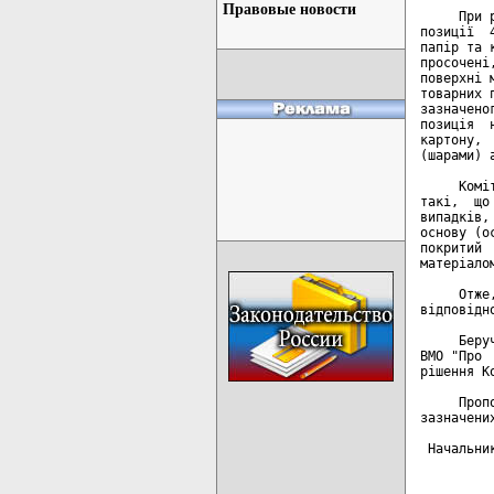
Правовые новости
     При 
позиції  
папір та 
просочені
поверхні 
товарних 
зазначено
позиція  
картону, 
(шарами) 
     Комі
такі,  що
випадків,
основу (о
покритий 
матеріалом
     Отже
відповідн
     Беру
ВМО "Про 
рішення К
     Проп
зазначених
 Начальни