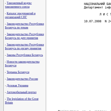
-
Таможенный кодекс
                    НАЦІОНАЛЬНИЙ БАН
таможенного союза
                    Департамент інфо
-
Каталог предприятий и
                             Л И С Т
организаций СНГ
                    10.07.2008  N 24
-
Законодательство Республики
Беларусь по темам
                                    
                                    
-
Законодательство Республики
                                    
Беларусь по дате принятия
                                    
                                    
-
Законодательство Республики
                                    
Беларусь по органу принятия
                                    
                                    
-
Законы Республики Беларусь
                                    
                                    
-
Новости законодательства
                                    
Беларуси
                                    
                                    
-
Тюрьмы Беларуси
                                    
                                    
-
Законодательство России
                                    
                                    
-
Деловая Украина
                                    
                                    
-
Автомобильный портал
                                    
                                    
-
The legislation of the Great
                                    
Britain