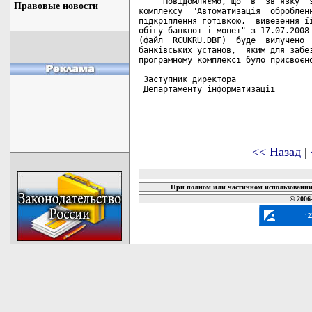
     Повідомляємо, що  в  зв'язку  з
Правовые новости
комплексу  "Автоматизація  обробленн
підкріплення готівкою,  вивезення її
обігу банкнот і монет" з 17.07.2008 
(файл  RCUKRU.DBF)  буде  вилучено  
банківських установ,  яким для забез
програмному комплексі було присвоєно
 Заступник директора

 Департаменту інформатизації        
<< Назад
|
При полном или частичном использовании 
© 2006