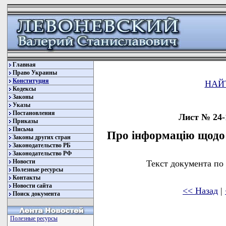
Главная
Право Украины
Конституция
НАЙ
Кодексы
Законы
Указы
Постановления
Лист № 24-1
Приказы
Письма
Про інформацію щодо 
Законы других стран
Законодательство РБ
Законодательство РФ
Новости
Текст документа по
Полезные ресурсы
Контакты
Новости сайта
<< Назад
|
Поиск документа
Полезные ресурсы