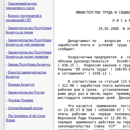
-
Таможенный кодекс
таможенного союза
         МИНИСТЕРСТВО ТРУДА И СОЦИАЛ
-
Каталог предприятий и
организаций СНГ
                           П И С Ь М
-
Законодательство Республики
                    29.05.2008  N 34
Беларусь по темам
-
Законодательство Республики
     Департамент по    вопросам   го
Беларусь по дате принятия
заработной платы и  условий  труда  
сообщает.

-
Законодательство Республики
Беларусь по органу принятия
     Хозрасчетные предприятия  в  св
обязаны руководствоваться    Хозяйст
-
Законы Республики Беларусь
( 436-15 ),  Кодексом законов о труд
Украины "Об оплате труда" ( 108/95-В
-
Новости законодательства
и соглашениях" ( 3356-12 ).

Беларуси
     В соответствии со статьей 115 К
-
Тюрьмы Беларуси
( 322-08 ) заработная плата выплачив
рабочие дни в сроки,  установленные 
-
Законодательство России
реже двух раз в месяц через  промежу
шестнадцати календарных дней. Данная
-
Деловая Украина
     Что касается  применения  поста
-
Автомобильный портал
от 23.05.57 N 566 ( v0566400-57 ) "О
платы  рабочим  за  первую  половину
-
The legislation of the Great
Верховной Рады Украины от 12.09.91  
Britain
порядке  временного действия на терр
законодательства  Союза  ССР"   уста