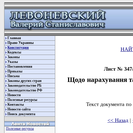
Главная
Право Украины
Конституция
НАЙ
Кодексы
Законы
Указы
Постановления
Лист № 347/
Приказы
Письма
Щодо нарахування та
Законы других стран
Законодательство РБ
Законодательство РФ
Новости
Полезные ресурсы
Текст документа по
Контакты
Новости сайта
Поиск документа
<< Назад
|
Полезные ресурсы