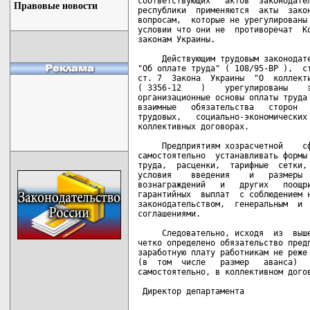
соответствующих   актов  законодател
Правовые новости
республики  применяются  акты  закон
вопросам,  которые не урегулированы 
условии что они не  противоречат  Ко
законам Украины.

     Действующим трудовым законодате
"Об оплате труда" ( 108/95-ВР ),  ст
ст. 7  Закона  Украины  "О  коллекти
( 3356-12    )    урегулированы    э
организационные основы оплаты труда 
взаимные   обязательства   сторон   
трудовых,   социально-экономических 
коллективных договорах.

     Предприятиям хозрасчетной    сф
самостоятельно  устанавливать формы 
труда,  расценки,  тарифные  сетки, 
условия    введения    и   размеры  
вознаграждений   и   других   поощри
гарантийных  выплат  с соблюдением н
законодательством,  генеральным  и  
соглашениями.

     Следовательно, исходя  из  выше
четко определено обязательство предп
заработную плату работникам не реже 
(в  том  числе   размер   аванса)   
самостоятельно, в коллективном догов
 Директор департамента              