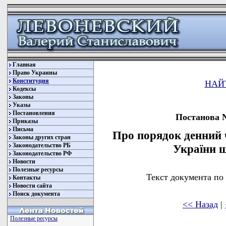
Главная
Право Украины
Конституция
НАЙ
Кодексы
Законы
Указы
Постановления
Постанова №
Приказы
Письма
Про порядок денний ч
Законы других стран
Законодательство РБ
України 
Законодательство РФ
Новости
Полезные ресурсы
Текст документа по
Контакты
Новости сайта
Поиск документа
<< Назад
|
Полезные ресурсы