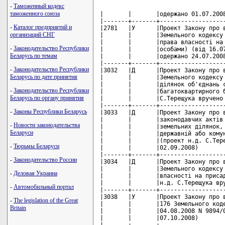
-
Таможенный кодекс
таможенного союза
|       |       |одержано 01.07.2008)                      |              |
|-------+-------+------------------------------------------+--------------|
|2781   |У      |Проект Закону про внесення змін до        |М.Присяжнюк   |
|       |       |Земельного кодексу України (щодо набуття  |              |
|       |       |права власності на землю юридичними       |              |
|       |       |особами) (від 16.07.2008 N 8975/0/2-08    |              |
|       |       |одержано 24.07.2008)                      |              |
|-------+-------+------------------------------------------+--------------|
|3032   |Д      |Проект Закону про внесення змін до        |М.Присяжнюк   |
|       |       |Земельного кодексу України (щодо земельних|              |
|       |       |ділянок об'єднань співвласників           |              |
|       |       |багатоквартирного будинку) (проект н.д.   |              |
|       |       |С.Терещука вручено 02.09.2008)            |              |
|-------+-------+------------------------------------------+--------------|
|3033   |Д      |Проект Закону про внесення змін до деяких |М.Присяжнюк   |
|       |       |законодавчих актів України (щодо оренди   |              |
|       |       |земельних ділянок, що перебувають в       |              |
|       |       |державній або комунальній власності)      |              |
|       |       |(проект н.д. С.Терещука вручено           |              |
|       |       |02.09.2008)                               |              |
|-------+-------+------------------------------------------+--------------|
|3034   |Д      |Проект Закону про внесення змін до        |М.Присяжнюк   |
|       |       |Земельного кодексу України (щодо права    |              |
|       |       |власності на присадибні ділянки) (проект  |              |
|       |       |н.д. С.Терещука вручено 02.09.2008)       |              |
|-------+-------+------------------------------------------+--------------|
|3038   |У      |Проект Закону про внесення зміни до статті|М.Присяжнюк   |
|       |       |176 Земельного кодексу України (від       |              |
|       |       |04.08.2008 N 9894/0/2-08 вручено          |              |
|       |       |07.10.2008)                               |              |
|-------+-------+------------------------------------------+--------------|
|3040   |Д      |Проект Закону про внесення змін до деяких |М.Присяжнюк   |
|       |       |законодавчих актів України (щодо спрощення|              |
|       |       |процедури розмежування земель державної та|              |
|       |       |комунальної власності) (проект н.д.       |              |
|       |       |С.Терещука вручено 02.09.2008)            |              |
|-------+-------+------------------------------------------+--------------|
|3044   |Д      |Проект Закону про внесення змін до        |М.Присяжнюк   |
|       |       |Земельного кодексу України та деяких      |              |
|       |       |законодавчих актів України (проект н.д.   |              |
|       |       |К.Ляпіної вручено 02.09.2008)             |              |
|-------+-------+------------------------------------------+--------------|
|3049   |Д      |Проект Закону про внесення змін до        |М.Присяжнюк   |
|       |       |Земельного кодексу України (щодо зміни меж|              |
|       |       |областей) (проект н.д. В.Писаренка вручено|              |
|       |       |02.09.2008)                               |              |
|-------+-------+------------------------------------------+--------------|
|3125   |У      |Проект Закону про внесення змін до деяких |М.Присяжнюк   |
|       |       |законодавчих актів України щодо вилучення |              |
|       |       |(викупу) особливо цінних земель (від      |              |
|       |       |05.09.2008 N 11449/0/2-08 вручено         |              |
|       |       |11.11.2008)                               |              |
|-------+-------+------------------------------------------+--------------|
|3129   |У      |Проект Закону про внесення змін до деяких |М.Присяжнюк   |
|       |       |законодавчих актів України щодо           |              |
|       |       |використання земель оборони (від          |              |
|       |       |09.09.2008 N 11596/0/2-08 вручено         |              |
|       |       |11.12.2008)                               |              |
|-------+-------+------------------------------------------+--------------|
|3228   |Д      |Проект Закону про внесення змін до Закону |М.Присяжнюк   |
|       |       |України "Про зерно та ринок зерна в       |              |
|       |       |Україні" (щодо закупівлі зерна для        |              |
|       |       |подальшого ек
-
Каталог предприятий и
организаций СНГ
-
Законодательство Республики
Беларусь по темам
-
Законодательство Республики
Беларусь по дате принятия
-
Законодательство Республики
Беларусь по органу принятия
-
Законы Республики Беларусь
-
Новости законодательства
Беларуси
-
Тюрьмы Беларуси
-
Законодательство России
-
Деловая Украина
-
Автомобильный портал
-
The legislation of the Great
Britain