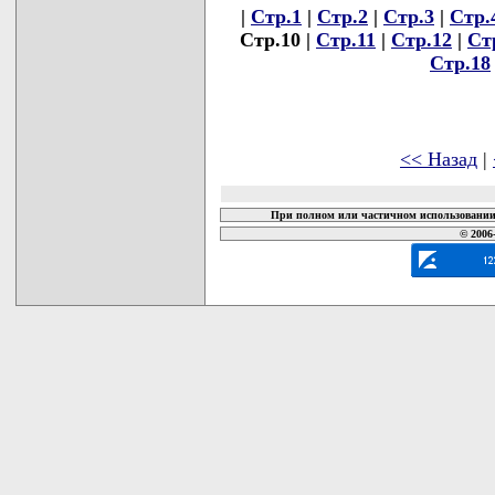
|
Стр.1
|
Стр.2
|
Стр.3
|
Стр.
Стр.10 |
Стр.11
|
Стр.12
|
Ст
Стр.18
<< Назад
|
При полном или частичном использовании 
© 2006