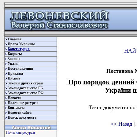
Главная
Право Украины
Конституция
НАЙ
Кодексы
Законы
Указы
Постановления
Постанова №
Приказы
Письма
Про порядок денний ч
Законы других стран
Законодательство РБ
України 
Законодательство РФ
Новости
Полезные ресурсы
Текст документа по
Контакты
Новости сайта
Поиск документа
<< Назад
|
Полезные ресурсы