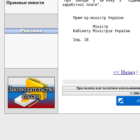
"Про  заходи  у  зв'язку  з   підвищ
Правовые новости
заробітної плати".

     Прем'єр-міністр України        
              Міністр

     Кабінету Міністрів України     
     Інд. 18

<< Назад
|
При полном или частичном использовании 
© 2006