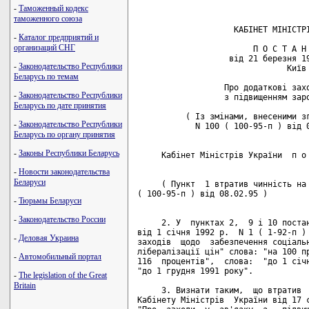
-
Таможенный кодекс
таможенного союза
                    КАБІНЕТ МІНІСТРІ
-
Каталог предприятий и
организаций СНГ
                        П О С Т А Н 
                   від 21 березня 19
-
Законодательство Республики
                               Київ

Беларусь по темам
                  Про додаткові захо
-
Законодательство Республики
                  з підвищенням заро
Беларусь по дате принятия
          ( Із змінами, внесеними зг
-
Законодательство Республики
            N 100 ( 100-95-п ) від 0
Беларусь по органу принятия
-
Законы Республики Беларусь
     Кабінет Міністрів України  п о 
-
Новости законодательства
Беларуси
     ( Пункт  1 втратив чинність на 
( 100-95-п ) від 08.02.95 )

-
Тюрьмы Беларуси
-
Законодательство России
     2. У  пунктах 2,  9 і 10 постан
від 1 січня 1992 р.  N 1 ( 1-92-п ) 
-
Деловая Украина
заходів  щодо  забезпечення соціальн
лібералізації цін" слова: "на 100 пр
-
Автомобильный портал
116  процентів",  слова:  "до 1 січн
"до 1 грудня 1991 року".

-
The legislation of the Great
Britain
     3. Визнати таким,  що втратив  
Кабінету Міністрів  України від 17 с