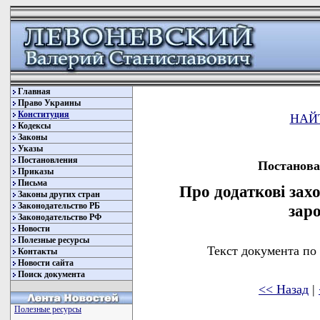
Главная
Право Украины
Конституция
НАЙ
Кодексы
Законы
Указы
Постановления
Постанова 
Приказы
Письма
Про додаткові захо
Законы других стран
Законодательство РБ
заро
Законодательство РФ
Новости
Полезные ресурсы
Текст документа по
Контакты
Новости сайта
Поиск документа
<< Назад
|
Полезные ресурсы